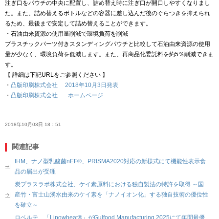
注ぎ口をパウチの中央に配置し、詰め替え時に注ぎ口が開口しやすくなりまし
た。また、詰め替えるボトルなどの容器に差し込んだ後のぐらつきを抑えられ
るため、最後まで安定して詰め替えることができます。
・石油由来資源の使用量削減で環境負荷を削減
プラスチックパーツ付きスタンディングパウチと比較して石油由来資源の使用
量が少なく、環境負荷を低減します。また、再商品化委託料を約5％削減できま
す。
【 詳細は下記URLをご参照ください 】
・
凸版印刷株式会社 2018年10月3日発表
・
凸版印刷株式会社 ホームページ
2018年10月03日 18：51
関連記事
IHM、ナノ型乳酸菌nEF®、PRISMA2020対応の新様式にて機能性表示食
品の届出が受理
炭プラスラボ株式会社、ケイ素原料における独自製法の特許を取得 ～国
産竹・富士山湧水由来のケイ素を「ナノイオン化」する独自技術の優位性
を確立～
ロベルテ、「Lipowheat®」がGulfood Manufacturing 2025にて年間最優