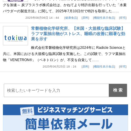
グを加速～ 炭プラスラボ株式会社は、かねてより特許出願を行っていた「水素
パウダーの製造方法」に関して、2025年7月10日付で特許を取得した……
2025年08月06日 14：44
健康食品
原料
機能性表示食品
研究
常磐植物化学研究所、【米国・大規模な臨床試験】
ラフマ葉抽出物がストレス、睡眠の改善に顕著な効
果を示す
株式会社常磐植物化学研究所は2024年に Radicle Scienceと
共に、米国における大規模な臨床試験を実施した。この試験で、ラフマ葉抽出
物「VENETRON®」（ベネトロン）が、不安を自覚して……
2025年06月25日 18：24
原料
機能性表示食品
研究