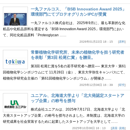
一丸ファルコス、「BSB Innovation Award 2025」
環境部門にてプロテオグリカンIPCが受賞
一丸ファルコス株式会社は、 2025年9月に、最も革新的な化
粧品や化粧品原料を選定する「BSB Innovation Award 2025」環境部門におい
て、同社化粧品原料「Proteoglycan ……
2026年01月22日 18：15
原料
常磐植物化学研究所、未来の植物化学を担う研究者
を表彰「第3回 松尾仁賞」を贈呈。
第3回 松尾仁賞を5名の若手研究者へ贈呈── 東京大学・第61
回植物化学シンポジウムにて 11月28日（金）、東京大学弥生キャンパスにて、
植物化学研究会主催の「第61回植物化学シンポジウム」が開催さ……
2025年12月08日 16：39
研究
ユニアル、北海道大学より「北大発認定スタートア
ップ企業」の称号を授与
株式会社ユニアルは、2025年7月17日、北海道大学より「北
大発スタートアップ企業」の称号を授与されました。本制度は、北海道大学の
研究成果を社会実装するために起業したスタートアップを大学として……
2025年10月08日 16：13
講座･資格