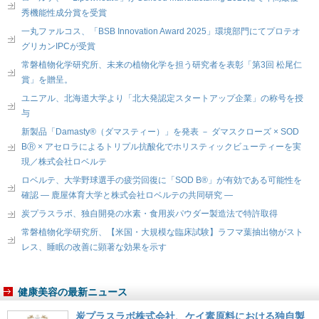
秀機能性成分賞を受賞
一丸ファルコス、「BSB Innovation Award 2025」環境部門にてプロテオ
グリカンIPCが受賞
常磐植物化学研究所、未来の植物化学を担う研究者を表彰「第3回 松尾仁
賞」を贈呈。
ユニアル、北海道大学より「北大発認定スタートアップ企業」の称号を授
与
新製品「Damasty®（ダマスティー）」を発表 － ダマスクローズ × SOD
BⓇ × アセロラによるトリプル抗酸化でホリスティックビューティーを実
現／株式会社ロベルテ
ロベルテ、大学野球選手の疲労回復に「SOD B®」が有効である可能性を
確認 ― 鹿屋体育大学と株式会社ロベルテの共同研究 ―
炭プラスラボ、独自開発の水素・食用炭パウダー製造法で特許取得
常磐植物化学研究所、【米国・大規模な臨床試験】ラフマ葉抽出物がスト
レス、睡眠の改善に顕著な効果を示す
健康美容の最新ニュース
炭プラスラボ株式会社、ケイ素原料における独自製