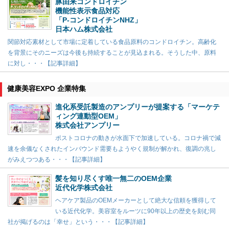
豚由来コンドロイチン
機能性表示食品対応
「P-コンドロイチンNHZ」
日本ハム株式会社
関節対応素材として市場に定着している食品原料のコンドロイチン。高齢化
を背景にそのニーズは今後も持続することが見込まれる。そうした中、原料
に対し・・・【記事詳細】
健康美容EXPO 企業特集
進化系受託製造のアンプリーが提案する「マーケテ
ィング連動型OEM」
株式会社アンプリー
ポストコロナの動きが水面下で加速している。コロナ禍で減
速を余儀なくされたインバウンド需要もようやく規制が解かれ、復調の兆し
がみえつつある・・・【記事詳細】
髪を知り尽くす唯一無二のOEM企業
近代化学株式会社
ヘアケア製品のOEMメーカーとして絶大な信頼を獲得して
いる近代化学。美容室をルーツに90年以上の歴史を刻む同
社が掲げるのは「幸せ」という・・・【記事詳細】