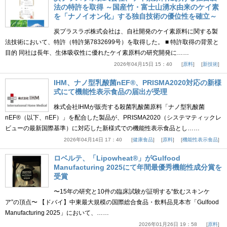
法の特許を取得 ～国産竹・富士山湧水由来のケイ素
を「ナノイオン化」する独自技術の優位性を確立～
炭プラスラボ株式会社は、自社開発のケイ素原料に関する製
法技術において、特許（特許第7832699号）を取得した。 ■ 特許取得の背景と
目的 同社は長年、生体吸収性に優れたケイ素原料の研究開発に……
2026年04月15日 15：40
原料
新技術
IHM、ナノ型乳酸菌nEF®、PRISMA2020対応の新様
式にて機能性表示食品の届出が受理
株式会社IHMが販売する殺菌乳酸菌原料「ナノ型乳酸菌
nEF®（以下、nEF）」を配合した製品が、PRISMA2020（システマティックレ
ビューの最新国際基準）に対応した新様式での機能性表示食品とし……
2026年04月14日 17：40
健康食品
原料
機能性表示食品
ロベルテ、「Lipowheat®」がGulfood
Manufacturing 2025にて年間最優秀機能性成分賞を
受賞
〜15年の研究と10件の臨床試験が証明する“飲むスキンケ
ア”の頂点〜 【ドバイ】中東最大規模の国際総合食品・飲料品見本市「Gulfood
Manufacturing 2025」において、……
2026年01月26日 19：58
原料