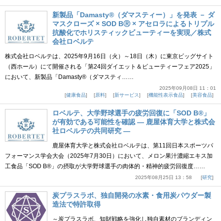
新製品「Damasty®（ダマスティー）」を発表 － ダ
マスクローズ × SOD BⓇ × アセロラによるトリプル
抗酸化でホリスティックビューティーを実現／株式
会社ロベルテ
株式会社ロベルテは、2025年9月16日（火）～18日（木）に東京ビッグサイト
（西ホール）にて開催される「第24回ダイエット＆ビューティーフェア2025」
において、新製品「Damasty®（ダマスティ……
2025年09月08日 11：01
健康食品
原料
新サービス
機能性表示食品
美容食品
ロベルテ、大学野球選手の疲労回復に「SOD B®」
が有効である可能性を確認 ― 鹿屋体育大学と株式会
社ロベルテの共同研究 ―
鹿屋体育大学と株式会社ロベルテは、第11回日本スポーツパ
フォーマンス学会大会（2025年7月30日）において、メロン果汁濃縮エキス加
工食品「SOD B®」の摂取が大学野球選手の肉体的・精神的疲労回復度……
2025年08月25日 13：58
研究
炭プラスラボ、独自開発の水素・食用炭パウダー製
造法で特許取得
～炭プラスラボ、知財戦略を強化し独自素材のブランディン