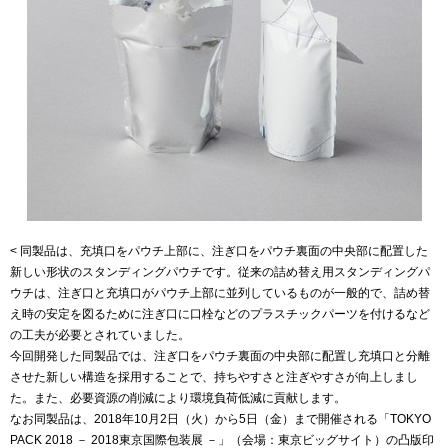
< 同製品は、充填口をパウチ上部に、注ぎ口をパウチ裏面の中央部に配置した
新しい形状のスタンディングパウチです。従来の詰め替え用スタンディングパ
ウチは、注ぎ口と充填口がパウチ上部に並列しているものが一般的で、詰め替
え時の安定を図るために注ぎ口に口栓などのプラスチックパーツを付けるなど
の工夫が必要とされていました。
今回開発した同製品では、注ぎ口をパウチ裏面の中央部に配置し充填口と分離
させた新しい構造を採用することで、持ちやすさと注ぎやすさが向上しまし
た。また、必要資源の削減により環境負荷低減に貢献します。
なお同製品は、2018年10月2日（火）から5日（金）まで開催される「TOKYO
PACK 2018 － 2018東京国際包装展 －」（会場：東京ビッグサイト）の凸版印