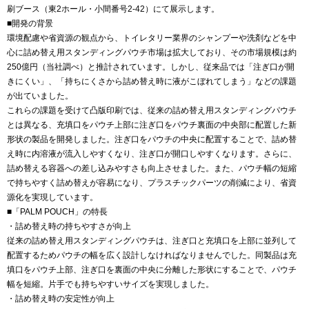
刷ブース（東2ホール・小間番号2-42）にて展示します。
■開発の背景
環境配慮や省資源の観点から、トイレタリー業界のシャンプーや洗剤などを中
心に詰め替え用スタンディングパウチ市場は拡大しており、その市場規模は約
250億円（当社調べ）と推計されています。しかし、従来品では「注ぎ口が開
きにくい」、「持ちにくさから詰め替え時に液がこぼれてしまう」などの課題
が出ていました。
これらの課題を受けて凸版印刷では、従来の詰め替え用スタンディングパウチ
とは異なる、充填口をパウチ上部に注ぎ口をパウチ裏面の中央部に配置した新
形状の製品を開発しました。注ぎ口をパウチの中央に配置することで、詰め替
え時に内溶液が流入しやすくなり、注ぎ口が開口しやすくなります。さらに、
詰め替える容器への差し込みやすさも向上させました。また、パウチ幅の短縮
で持ちやすく詰め替えが容易になり、プラスチックパーツの削減により、省資
源化を実現しています。
■「PALM POUCH」の特長
・詰め替え時の持ちやすさが向上
従来の詰め替え用スタンディングパウチは、注ぎ口と充填口を上部に並列して
配置するためパウチの幅を広く設計しなければなりませんでした。同製品は充
填口をパウチ上部、注ぎ口を裏面の中央に分離した形状にすることで、パウチ
幅を短縮。片手でも持ちやすいサイズを実現しました。
・詰め替え時の安定性が向上