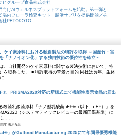
サヒグループ食品株式会社
猫向けAIウェルネスプラットフォームを始動。第一弾と
て腸内フローラ検査キット・腸活サプリを提供開始／株
会社PETOKOTO
、ケイ素原料における独自製法の特許を取得 ～国産竹・富
を「ナノイオン化」する独自技術の優位性を確立～
は、自社開発のケイ素原料に関する製法技術において、特
9号）を取得した。 ■ 特許取得の背景と目的 同社は長年、生体
に……
EF®、PRISMA2020対応の新様式にて機能性表示食品の届出
る殺菌乳酸菌原料「ナノ型乳酸菌nEF®（以下、nEF）」を
SMA2020（システマティックレビューの最新国際基準）に
し……
機能性表示食品
t®」がGulfood Manufacturing 2025にて年間最優秀機能