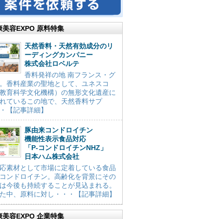
康美容EXPO 原料特集
天然香料・天然有効成分のリ
ーディングカンパニー
株式会社ロベルテ
香料発祥の地 南フランス・グ
。香料産業の聖地として、ユネスコ
教育科学文化機構）の無形文化遺産に
れているこの地で、天然香料サプ
・【記事詳細】
豚由来コンドロイチン
機能性表示食品対応
「P-コンドロイチンNHZ」
日本ハム株式会社
応素材として市場に定着している食品
コンドロイチン。高齢化を背景にその
は今後も持続することが見込まれる。
た中、原料に対し・・・【記事詳細】
康美容EXPO 企業特集