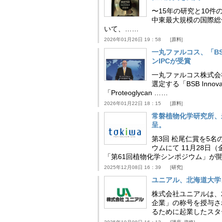
〜15年の研究と10件
中東最大規模の国際総合食品
いて、……
2026年01月26日 19：58
原料
一丸ファルコス、「BSB 
ンIPCが受賞
一丸ファルコス株式会
選定する「BSB Inno
「Proteoglycan ……
2026年01月22日 18：15
原料
常磐植物化学研究所、
呈。
第3回 松尾仁賞を5名
ウムにて 11月28
「第61回植物化学シンポジウム」が
2025年12月08日 16：39
研究
ユニアル、北海道大学
株式会社ユニアルは、
企業」の称号を授与さ
るために起業したスタ