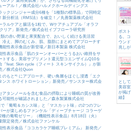
ハルメク 薬用美肌液」が、さらなる高機能化を遂げてリ
ューアル！／株式会社ハルメクホールディングス
ラックジンジャー成分6種を「1種類の標準品」で同時定
！新分析法（RMS法）を確立！／丸善製薬株式会社
ーラルケアと腸活を1粒で。Wケアチュアブル「オラフ
 クリア」新発売／株式会社イブフローラ研究所
ポスト
種類の赤い野菜と果実配合で、おいしく続ける美活習
る。コ
。冷え、脚のむくみ、肌、脂肪にまとめてアプローチす
ウンド
機能性表示食品が新登場／新日本製薬 株式会社
兆しが
能性表示食品「肌のターンオーバーとうるおい維持をサ
ートする」美容サプリメント還元型コエンザイムQ10を
合『feat. Skin cycle（フィート スキンサイクル）』が新
売／株式会社Quon
ミのもと*¹ にアプローチ、硬い角層をほぐし浸透「エク
タンス ホワイトローション」新発売／サンスター株式会
として
美容室
が掲げ
セアタンノールを含む食品の摂取により睡眠の質が改善
細】
る可能性が確認されました／森永製菓株式会社
箱で「葡萄＆カシス味」と「マスカット味」の2つのフレ
バーが楽しめるファンケル「ディープチャージ コラーゲ
 2種の葡萄ゼリー」（機能性表示食品）8月18日（火）
量限定発売／株式会社ファンケル
能性表示食品『ココカラケア睡眠プレミアム』 新発売／