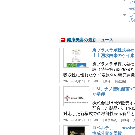
ア
犬
し
式
健康美容の最新ニュース
炭プラスラボ株式会社
士山湧水由来のケイ素
炭プラスラボ株式会社
許（特許第783269
吸収性に優れたケイ素原料の研究開発
2026年04月15日 15：40
原料
新技術
IHM、ナノ型乳酸菌n
が受理
株式会社IHMが販売す
配合した製品が、PRI
対応した新様式での機能性表示食品と
2026年04月14日 17：40
健康食品
原料
ロベルテ、「Lipowhea
性成分賞を受賞