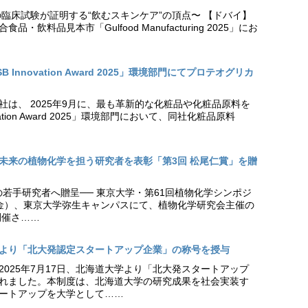
の臨床試験が証明する“飲むスキンケア”の頂点〜 【ドバイ】
・飲料品見本市「Gulfood Manufacturing 2025」にお
Innovation Award 2025」環境部門にてプロテオグリカ
社は、 2025年9月に、最も革新的な化粧品や化粧品原料を
vation Award 2025」環境部門において、同社化粧品原料
未来の植物化学を担う研究者を表彰「第3回 松尾仁賞」を贈
の若手研究者へ贈呈── 東京大学・第61回植物化学シンポジ
日（金）、東京大学弥生キャンパスにて、植物化学研究会主催の
開催さ……
より「北大発認定スタートアップ企業」の称号を授与
2025年7月17日、北海道大学より「北大発スタートアップ
れました。本制度は、北海道大学の研究成果を社会実装す
ートアップを大学として……