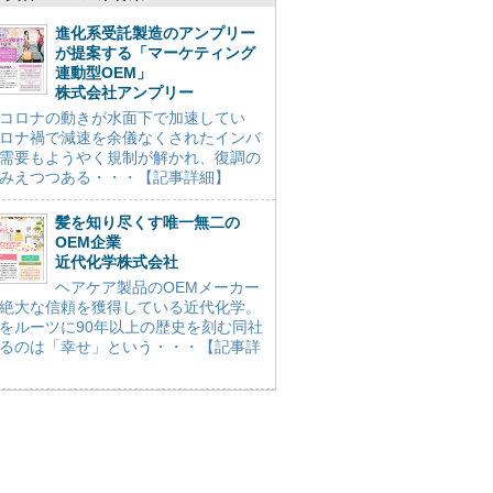
進化系受託製造のアンプリー
が提案する「マーケティング
連動型OEM」
株式会社アンプリー
コロナの動きが水面下で加速してい
ロナ禍で減速を余儀なくされたインバ
需要もようやく規制が解かれ、復調の
みえつつある・・・【記事詳細】
髪を知り尽くす唯一無二の
OEM企業
近代化学株式会社
ヘアケア製品のOEMメーカー
絶大な信頼を獲得している近代化学。
をルーツに90年以上の歴史を刻む同社
るのは「幸せ」という・・・【記事詳