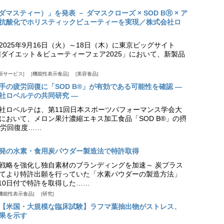
（ダマスティー）」を発表 － ダマスクローズ × SOD BⓇ × ア
抗酸化でホリスティックビューティーを実現／株式会社ロ
025年9月16日（火）～18日（木）に東京ビッグサイト
ダイエット＆ビューティーフェア2025」において、新製品
新サービス
機能性表示食品
美容食品
手の疲労回復に「SOD B®」が有効である可能性を確認 ―
社ロベルテの共同研究 ―
社ロベルテは、第11回日本スポーツパフォーマンス学会大
日）において、メロン果汁濃縮エキス加工食品「SOD B®」の摂
労回復度……
発の水素・食用炭パウダー製造法で特許取得
戦略を強化し独自素材のブランディングを加速～ 炭プラス
てより特許出願を行っていた「水素パウダーの製造方法」
月10日付で特許を取得した……
機能性表示食品
研究
【米国・大規模な臨床試験】ラフマ葉抽出物がストレス、
果を示す