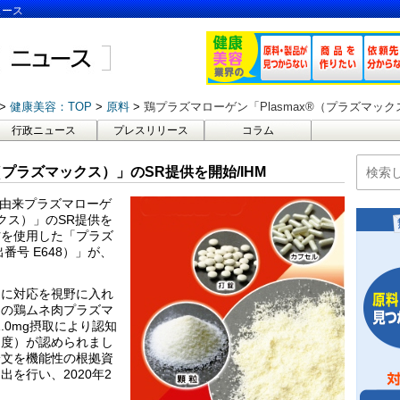
ュース
健康美容：TOP
原料
鶏プラズマローゲン「Plasmax®（プラズマック
行政ニュース
プレスリリース
コラム
（プラズマックス）」のSR提供を開始/IHM
鶏由来プラズマローゲ
ックス）」のSR提供を
素材を使用した「プラズ
番号 E648）」が、
。
品に対応を視野に入れ
自の鶏ムネ肉プラズマ
.0mg摂取により認知
速度）が認められまし
論文を機能性の根拠資
を行い、2020年2