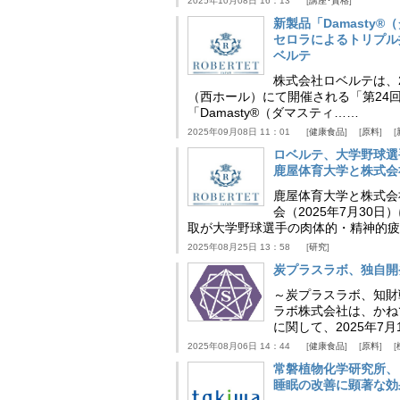
2025年10月08日 16：13
講座･資格
新製品「Damasty®
セロラによるトリプル
ベルテ
株式会社ロベルテは、2
（西ホール）にて開催される「第24回
「Damasty®（ダマスティ……
2025年09月08日 11：01
健康食品
原料
ロベルテ、大学野球選
鹿屋体育大学と株式会
鹿屋体育大学と株式会
会（2025年7月30
取が大学野球選手の肉体的・精神的疲
2025年08月25日 13：58
研究
炭プラスラボ、独自開
～炭プラスラボ、知財
ラボ株式会社は、かね
に関して、2025年7
2025年08月06日 14：44
健康食品
原料
常磐植物化学研究所、
睡眠の改善に顕著な効