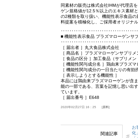
同素材の販売は株式会社IHMが代理店
ゲン規格値が12.5％以上のエキス素材と
の2種類を取り扱い、機能性表示食品の
料提案を積極化し、ご採用者オリジナ
‥‥‥‥‥‥‥‥‥‥‥‥‥‥‥‥‥
■ 機能性表示食品 プラズマローゲンサ
‥‥‥‥‥‥‥‥‥‥‥‥‥‥‥‥‥
［ 届出者 ］丸大食品株式会社
［ 商品名 ］プラズマローゲンサプリメ
［ 食品の区分 ］加工食品（サプリメン
［ 機能性関与成分名 ］鶏由来プラズマ
［ 機能性関与成分の一日当たりの有効摂取
［ 表示しようとする機能性 ］
本品には鶏由来プラズマローゲンが含
能の一部である、言葉を記憶し思い出
ています。
［ 届出番号 ］E648
2020年02月27日 16：25
原料
お
化
関連記事