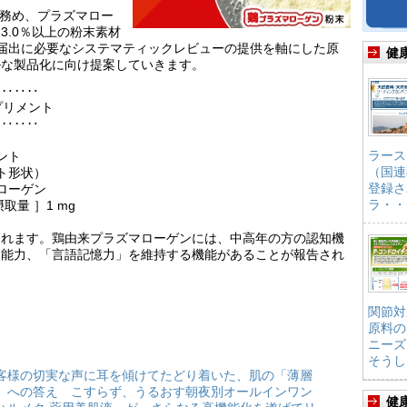
を務め、プラズマロー
3.0％以上の粉末素材
届出に必要なシステマティックレビューの提供を軸にした原
健
ルな製品化に向け提案していきます。
‥‥‥‥
プリメント
‥‥‥‥
ラース
ント
（国連
ト形状）
登録さ
ローゲン
ラ・・
量 ］1 mg
まれます。鶏由来プラズマローゲンには、中高年の方の認知機
す能力、「言語記憶力」を維持する機能があることが報告され
関節対
原料の
ニーズ
そうし
客様の切実な声に耳を傾けてたどり着いた、肌の「薄層
」への答え こすらず、うるおす朝夜別オールインワン
健