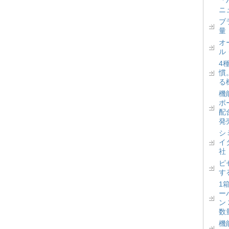
「
ニ
ブ
量
オ
ル
4
慣
る
機
ポ
配
発
シ
イ
社
ピ
す
1
ー
ン
数
機