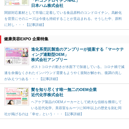
「P-コンドロイチンNHZ」
日本ハム株式会社
関節対応素材として市場に定着している食品原料のコンドロイチン。高齢化
を背景にそのニーズは今後も持続することが見込まれる。そうした中、原料
に対し・・・【記事詳細】
健康美容EXPO 企業特集
進化系受託製造のアンプリーが提案する「マーケテ
ィング連動型OEM」
株式会社アンプリー
ポストコロナの動きが水面下で加速している。コロナ禍で減
速を余儀なくされたインバウンド需要もようやく規制が解かれ、復調の兆し
がみえつつある・・・【記事詳細】
髪を知り尽くす唯一無二のOEM企業
近代化学株式会社
ヘアケア製品のOEMメーカーとして絶大な信頼を獲得して
いる近代化学。美容室をルーツに90年以上の歴史を刻む同
社が掲げるのは「幸せ」という・・・【記事詳細】