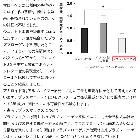
マローゲンには脳内の炎症やア
ミロイドβの蓄積を抑制する効
果が指摘されているものの、そ
の詳細は不明でした。
今回、ヒト由来神経細胞にsn-2
位にオレイン酸が結合したプラ
ズマローゲンを投与したとこ
ろ、アミロイドβの前駆体タン
パクであるAPPから、アミロイ
ドβを産生する酵素であるβセ
クレターゼの発現量が、コント
ロールと比較して有意に減少す
ることを確認しました。
アミロイドβはアルツハイマー病発症において最も重要な因子として考えられて
います。プラズマローゲンはβセクレターゼの発現量減少を介して脳内のアミロ
イドβ量減少に関わっている可能性が示唆されます。
＜参考：プラズマックスについて＞
プラズマックスは鶏由来のプラズマローゲン原料であり、丸大食品株式会社が
開発および製造する機能性表示食品です。プラズマローゲンは由来の違いによ
り構造が異なりますが、鶏由来プラズマローゲンは他素材由来プラズマローゲ
ンよりもsn-2位にオレイン酸、sn-3位にコリンを多く含有しています。