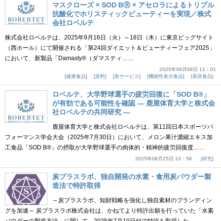
マスクローズ × SOD BⓇ × アセロラによるトリプル
抗酸化でホリスティックビューティーを実現／株式
会社ロベルテ
株式会社ロベルテは、2025年9月16日（火）～18日（木）に東京ビッグサイト
（西ホール）にて開催される「第24回ダイエット＆ビューティーフェア2025」
において、新製品「Damasty®（ダマスティ……
2025年09月08日 11：01
健康食品
原料
新サービス
機能性表示食品
美容食品
ロベルテ、大学野球選手の疲労回復に「SOD B®」
が有効である可能性を確認 ― 鹿屋体育大学と株式会
社ロベルテの共同研究 ―
鹿屋体育大学と株式会社ロベルテは、第11回日本スポーツパ
フォーマンス学会大会（2025年7月30日）において、メロン果汁濃縮エキス加
工食品「SOD B®」の摂取が大学野球選手の肉体的・精神的疲労回復度……
2025年08月25日 13：58
研究
炭プラスラボ、独自開発の水素・食用炭パウダー製
造法で特許取得
～炭プラスラボ、知財戦略を強化し独自素材のブランディン
グを加速～ 炭プラスラボ株式会社は、かねてより特許出願を行っていた「水素