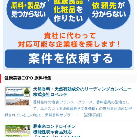
健康美容EXPO 原料特集
天然香料・天然有効成分のリーディングカンパニー
株式会社ロベルテ
香料発祥の地 南フランス・グラース。香料産業の聖地とし
て、ユネスコ（国連教育科学文化機構）の無形文化遺産に登
録されているこの地で、天然香料サプラ・・・【記事詳細】
豚由来コンドロイチン
機能性表示食品対応