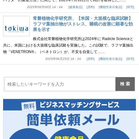
パウダーの製造方法」に関して、2025年7月10日付で特許を取得した……
2025年08月06日 14：44
健康食品
原料
機能性表示食品
研究
常磐植物化学研究所、【米国・大規模な臨床試験】
ラフマ葉抽出物がストレス、睡眠の改善に顕著な効
果を示す
株式会社常磐植物化学研究所は2024年に Radicle Scienceと
共に、米国における大規模な臨床試験を実施した。この試験で、ラフマ葉抽出
物「VENETRON®」（ベネトロン）が、不安を自覚して……
2025年06月25日 18：24
原料
機能性表示食品
研究