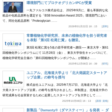
環境部門にてプロテオグリカンIPCが受賞
一丸ファルコス株式会社は、 2025年9月に、最も革新的な化
粧品や化粧品原料を選定する「BSB Innovation Award 2025」環境部門におい
て、同社化粧品原料「Proteoglycan ……
2026年01月22日 18：15
原料
常磐植物化学研究所、未来の植物化学を担う研究者
を表彰「第3回 松尾仁賞」を贈呈。
第3回 松尾仁賞を5名の若手研究者へ贈呈── 東京大学・第61
回植物化学シンポジウムにて 11月28日（金）、東京大学弥生キャンパスにて、
植物化学研究会主催の「第61回植物化学シンポジウム」が開催さ……
2025年12月08日 16：39
研究
ユニアル、北海道大学より「北大発認定スタートア
ップ企業」の称号を授与
株式会社ユニアルは、2025年7月17日、北海道大学より「北
大発スタートアップ企業」の称号を授与されました。本制度は、北海道大学の
研究成果を社会実装するために起業したスタートアップを大学として……
2025年10月08日 16：13
講座･資格
新製品「Damasty®（ダマスティー）」を発表 － ダ