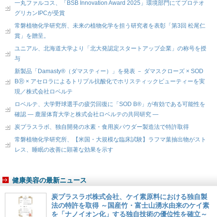
一丸ファルコス、「BSB Innovation Award 2025」環境部門にてプロテオ
グリカンIPCが受賞
常磐植物化学研究所、未来の植物化学を担う研究者を表彰「第3回 松尾仁
賞」を贈呈。
ユニアル、北海道大学より「北大発認定スタートアップ企業」の称号を授
与
新製品「Damasty®（ダマスティー）」を発表 － ダマスクローズ × SOD
BⓇ × アセロラによるトリプル抗酸化でホリスティックビューティーを実
現／株式会社ロベルテ
ロベルテ、大学野球選手の疲労回復に「SOD B®」が有効である可能性を
確認 ― 鹿屋体育大学と株式会社ロベルテの共同研究 ―
炭プラスラボ、独自開発の水素・食用炭パウダー製造法で特許取得
常磐植物化学研究所、【米国・大規模な臨床試験】ラフマ葉抽出物がスト
レス、睡眠の改善に顕著な効果を示す
健康美容の最新ニュース
炭プラスラボ株式会社、ケイ素原料における独自製
法の特許を取得 ～国産竹・富士山湧水由来のケイ素
を「ナノイオン化」する独自技術の優位性を確立～