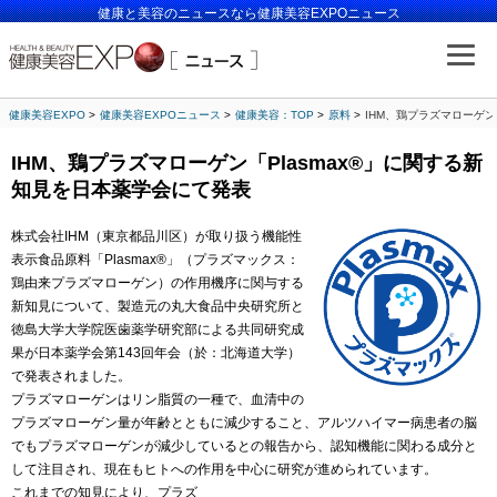
健康と美容のニュースなら健康美容EXPOニュース
健康美容EXPO
健康美容EXPOニュース
健康美容：TOP
原料
IHM、鶏プラズマローゲン
IHM、鶏プラズマローゲン「Plasmax®」に関する新
知見を日本薬学会にて発表
株式会社IHM（東京都品川区）が取り扱う機能性
表示食品原料「Plasmax®」（プラズマックス：
鶏由来プラズマローゲン）の作用機序に関与する
新知見について、製造元の丸大食品中央研究所と
徳島大学大学院医歯薬学研究部による共同研究成
果が日本薬学会第143回年会（於：北海道大学）
で発表されました。
プラズマローゲンはリン脂質の一種で、血清中の
プラズマローゲン量が年齢とともに減少すること、アルツハイマー病患者の脳
でもプラズマローゲンが減少しているとの報告から、認知機能に関わる成分と
して注目され、現在もヒトへの作用を中心に研究が進められています。
これまでの知見により、プラズ