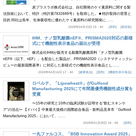
炭プラスラボ株式会社は、自社開発のケイ素原料に関する製
法技術において、特許（特許第7832699号）を取得した。 ■ 特許取得の背景と
目的 同社は長年、生体吸収性に優れたケイ素原料の研究開発に……
2026年04月15日 15：40
原料
新技術
IHM、ナノ型乳酸菌nEF®、PRISMA2020対応の新様
式にて機能性表示食品の届出が受理
株式会社IHMが販売する殺菌乳酸菌原料「ナノ型乳酸菌
nEF®（以下、nEF）」を配合した製品が、PRISMA2020（システマティックレ
ビューの最新国際基準）に対応した新様式での機能性表示食品とし……
2026年04月14日 17：40
健康食品
原料
機能性表示食品
ロベルテ、「Lipowheat®」がGulfood
Manufacturing 2025にて年間最優秀機能性成分賞を
受賞
〜15年の研究と10件の臨床試験が証明する“飲むスキンケ
ア”の頂点〜 【ドバイ】中東最大規模の国際総合食品・飲料品見本市「Gulfood
Manufacturing 2025」において、……
2026年01月26日 19：58
原料
一丸ファルコス、「BSB Innovation Award 2025」