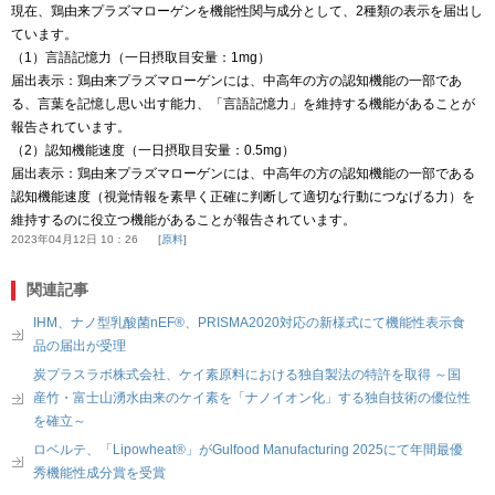
現在、鶏由来プラズマローゲンを機能性関与成分として、2種類の表示を届出し
ています。
（1）言語記憶力（一日摂取目安量：1mg）
届出表示：鶏由来プラズマローゲンには、中高年の方の認知機能の一部であ
る、言葉を記憶し思い出す能力、「言語記憶力」を維持する機能があることが
報告されています。
（2）認知機能速度（一日摂取目安量：0.5mg）
届出表示：鶏由来プラズマローゲンには、中高年の方の認知機能の一部である
認知機能速度（視覚情報を素早く正確に判断して適切な行動につなげる力）を
維持するのに役立つ機能があることが報告されています。
2023年04月12日 10：26
原料
関連記事
IHM、ナノ型乳酸菌nEF®、PRISMA2020対応の新様式にて機能性表示食
品の届出が受理
炭プラスラボ株式会社、ケイ素原料における独自製法の特許を取得 ～国
産竹・富士山湧水由来のケイ素を「ナノイオン化」する独自技術の優位性
を確立～
ロベルテ、「Lipowheat®」がGulfood Manufacturing 2025にて年間最優
秀機能性成分賞を受賞