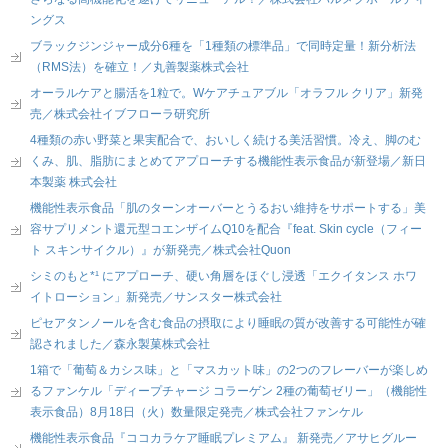
ングス
ブラックジンジャー成分6種を「1種類の標準品」で同時定量！新分析法
（RMS法）を確立！／丸善製薬株式会社
オーラルケアと腸活を1粒で。Wケアチュアブル「オラフル クリア」新発
売／株式会社イブフローラ研究所
4種類の赤い野菜と果実配合で、おいしく続ける美活習慣。冷え、脚のむ
くみ、肌、脂肪にまとめてアプローチする機能性表示食品が新登場／新日
本製薬 株式会社
機能性表示食品「肌のターンオーバーとうるおい維持をサポートする」美
容サプリメント還元型コエンザイムQ10を配合『feat. Skin cycle（フィー
ト スキンサイクル）』が新発売／株式会社Quon
シミのもと*¹ にアプローチ、硬い角層をほぐし浸透「エクイタンス ホワ
イトローション」新発売／サンスター株式会社
ピセアタンノールを含む食品の摂取により睡眠の質が改善する可能性が確
認されました／森永製菓株式会社
1箱で「葡萄＆カシス味」と「マスカット味」の2つのフレーバーが楽しめ
るファンケル「ディープチャージ コラーゲン 2種の葡萄ゼリー」（機能性
表示食品）8月18日（火）数量限定発売／株式会社ファンケル
機能性表示食品『ココカラケア睡眠プレミアム』 新発売／アサヒグルー