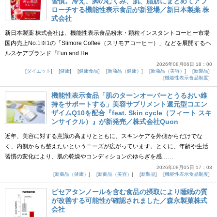
習慣。冷え、脚のむくみ、肌、脂肪にまとめてアプ
ローチする機能性表示食品が新登場／新日本製薬 株
式会社
新日本製薬 株式会社は、機能性表示食品粉末・顆粒インスタントコーヒー市場
国内売上No.1※1の「Slimore Coffee（スリモアコーヒー）」などを展開するヘ
ルスケアブランド『Fun and He……
2026年08月06日 18：00
ダイエット
健康
健康食品
新商品（健康）
新商品（美容）
新製品
機能性表示食品制度
機能性表示食品「肌のターンオーバーとうるおい維
持をサポートする」美容サプリメント還元型コエン
ザイムQ10を配合『feat. Skin cycle（フィート スキ
ンサイクル）』が新発売／株式会社Quon
近年、美容に対する意識の高まりとともに、スキンケアを外側からだけでな
く、内側からも整えたいというニーズが広がっています。とくに、年齢や生活
習慣の変化により、肌の乾燥やコンディションのゆらぎを感……
2026年08月05日 17：03
新商品（健康）
新商品（美容）
新製品
機能性表示食品制度
ピセアタンノールを含む食品の摂取により睡眠の質
が改善する可能性が確認されました／森永製菓株式
会社