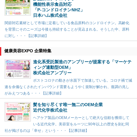
機能性表示食品対応
「P-コンドロイチンNHZ」
日本ハム株式会社
関節対応素材として市場に定着している食品原料のコンドロイチン。高齢化
を背景にそのニーズは今後も持続することが見込まれる。そうした中、原料
に対し・・・【記事詳細】
健康美容EXPO 企業特集
進化系受託製造のアンプリーが提案する「マーケテ
ィング連動型OEM」
株式会社アンプリー
ポストコロナの動きが水面下で加速している。コロナ禍で減
速を余儀なくされたインバウンド需要もようやく規制が解かれ、復調の兆し
がみえつつある・・・【記事詳細】
髪を知り尽くす唯一無二のOEM企業
近代化学株式会社
ヘアケア製品のOEMメーカーとして絶大な信頼を獲得して
いる近代化学。美容室をルーツに90年以上の歴史を刻む同
社が掲げるのは「幸せ」という・・・【記事詳細】