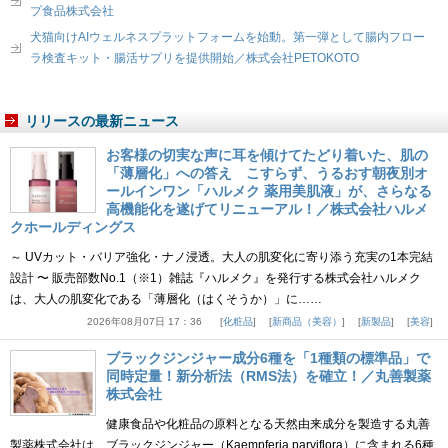
プ食品株式会社
犬猫向けAIウェルネスプラットフォームを始動。第一弾として腸内フロー
ラ検査キット・腸活サプリを提供開始／株式会社PETOKOTO
リリースの最新ニュース
お客様の切実な声に耳を傾けてたどり着いた、肌の
「薄層化」への答え こすらず、うるおす朝夜別オ
ールインワン「ハルメク 薬用美肌液」が、さらなる
高機能化を遂げてリニューアル！／株式会社ハルメ
クホールディングス
～ UVカット・バリア強化・ナノ浸透。大人の肌変化に寄り添う充実の1本完結
設計 〜 販売部数No.1（※1）雑誌『ハルメク』を発行する株式会社ハルメク
は、大人の肌変化である「薄層化（はくそうか）」に……
2026年08月07日 17：36
化粧品
新商品（美容）
新製品
美容
ブラックジンジャー成分6種を「1種類の標準品」で
同時定量！新分析法（RMS法）を確立！／丸善製薬
株式会社
健康食品や化粧品の原料となる天然由来成分を製造する丸善
製薬株式会社は、ブラックジンジャー（Kaempferia parviflora）に含まれる6種