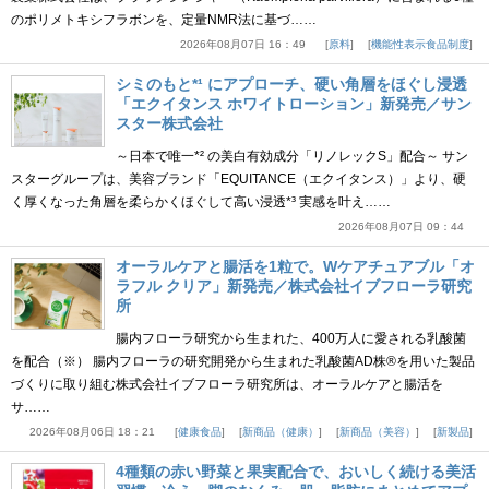
のポリメトキシフラボンを、定量NMR法に基づ……
2026年08月07日 16：49
原料
機能性表示食品制度
シミのもと*¹ にアプローチ、硬い角層をほぐし浸透
「エクイタンス ホワイトローション」新発売／サン
スター株式会社
～日本で唯一*² の美白有効成分「リノレックS」配合～ サン
スターグループは、美容ブランド「EQUITANCE（エクイタンス）」より、硬
く厚くなった角層を柔らかくほぐして高い浸透*³ 実感を叶え……
2026年08月07日 09：44
オーラルケアと腸活を1粒で。Wケアチュアブル「オ
ラフル クリア」新発売／株式会社イブフローラ研究
所
腸内フローラ研究から生まれた、400万人に愛される乳酸菌
を配合（※） 腸内フローラの研究開発から生まれた乳酸菌AD株®を用いた製品
づくりに取り組む株式会社イブフローラ研究所は、オーラルケアと腸活を
サ……
2026年08月06日 18：21
健康食品
新商品（健康）
新商品（美容）
新製品
4種類の赤い野菜と果実配合で、おいしく続ける美活