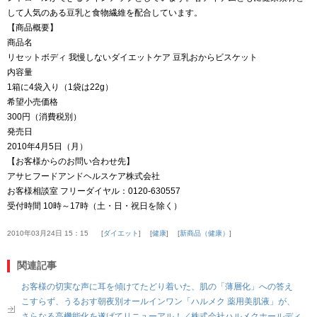
して人気のある豆乳と食物繊維を配合しています。
【商品概要】
商品名
リセットボディ 我慢しないダイエットケア 豆乳おからビスケット
内容量
1箱に4袋入り（1袋は22g）
希望小売価格
300円（消費税別）
発売日
2010年4月5日（月）
【お客様からのお問い合わせ先】
アサヒフードアンドヘルスケア株式会社
お客様相談室 フリーダイヤル：0120-630557
受付時間 10時～17時（土・日・祝日を除く）
2010年03月24日 15：15
ダイエット
健康
新商品（健康）
関連記事
お客様の切実な声に耳を傾けてたどり着いた、肌の「薄層化」への答え
こすらず、うるおす朝夜別オールインワン「ハルメク 薬用美肌液」が、
さらなる高機能化を遂げてリニューアル！／株式会社ハルメクホールディ