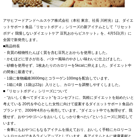
アサヒフードアンドヘルスケア株式会社（本社 東京、社長 川村光）は、ダイエ
ットサポート食品「リセットボディ」シリーズの新アイテムとして『リセット
ボディ 我慢しないダイエットケア 豆乳おからビスケット』を、4月5日(月）に
全国で新発売します。
■商品特長
・良質の植物性たんぱく質を含む豆乳とおからを使用しました。
・かむほどに甘さが出る、バター風味のやさしい味わいに仕上げました。
・砂糖を使用せず、1枚あたりのカロリーを5kcalに抑えました。ダイエット中
の間食に最適です。
・1袋に食物繊維3600mgとコラーゲン100mgを配合しています。
・1箱に4袋（1袋は22g）入りとし、カロリーを調整しやすくしました。
■『リセットボディ』シリーズについて
・“おいしく食べてダイエット”をコンセプトに、気軽にダイエットを始めたいと
考えている 20代を中心とした女性に向けて提案するダイエットサポート食品の
ブランドで、2009年4月から発売しています。“ダイエット中でも無理せず、我
慢せず、おやつやゴハンをおいしくしっかり食べたい”というニーズに対応して
います。
・食事にもおやつにもなるアイテムを揃えており、おいしく手軽にカロリーコ
ントロールができるラインアップとしています。各アイテムともに健康素材と