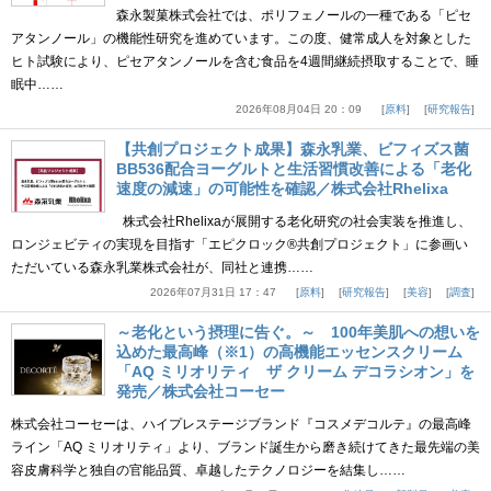
森永製菓株式会社では、ポリフェノールの一種である「ピセ
アタンノール」の機能性研究を進めています。この度、健常成人を対象とした
ヒト試験により、ピセアタンノールを含む食品を4週間継続摂取することで、睡
眠中……
2026年08月04日 20：09
原料
研究報告
【共創プロジェクト成果】森永乳業、ビフィズス菌
BB536配合ヨーグルトと生活習慣改善による「老化
速度の減速」の可能性を確認／株式会社Rhelixa
株式会社Rhelixaが展開する老化研究の社会実装を推進し、
ロンジェビティの実現を目指す「エピクロック®共創プロジェクト」に参画い
ただいている森永乳業株式会社が、同社と連携……
2026年07月31日 17：47
原料
研究報告
美容
調査
～老化という摂理に告ぐ。～ 100年美肌への想いを
込めた最高峰（※1）の高機能エッセンスクリーム
「AQ ミリオリティ ザ クリーム デコラシオン」を
発売／株式会社コーセー
株式会社コーセーは、ハイプレステージブランド『コスメデコルテ』の最高峰
ライン「AQ ミリオリティ」より、ブランド誕生から磨き続けてきた最先端の美
容皮膚科学と独自の官能品質、卓越したテクノロジーを結集し……