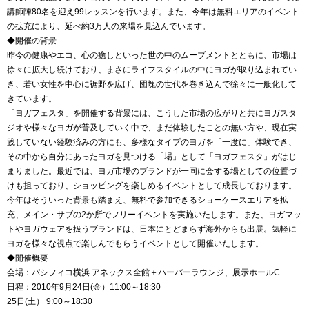
講師陣80名を迎え99レッスンを行います。また、今年は無料エリアのイベント
の拡充により、延べ約3万人の来場を見込んでいます。
◆開催の背景
昨今の健康やエコ、心の癒しといった世の中のムーブメントとともに、市場は
徐々に拡大し続けており、まさにライフスタイルの中にヨガが取り込まれてい
き、若い女性を中心に裾野を広げ、団塊の世代を巻き込んで徐々に一般化して
きています。
「ヨガフェスタ」を開催する背景には、こうした市場の広がりと共にヨガスタ
ジオや様々なヨガが普及していく中で、まだ体験したことの無い方や、現在実
践していない経験済みの方にも、多様なタイプのヨガを「一度に」体験でき、
その中から自分にあったヨガを見つける「場」として「ヨガフェスタ」がはじ
まりました。最近では、ヨガ市場のブランドが一同に会する場としての位置づ
けも担っており、ショッピングを楽しめるイベントとして成長しております。
今年はそういった背景も踏まえ、無料で参加できるショーケースエリアを拡
充、メイン・サブの2か所でフリーイベントを実施いたします。また、ヨガマッ
トやヨガウェアを扱うブランドは、日本にとどまらず海外からも出展。気軽に
ヨガを様々な視点で楽しんでもらうイベントとして開催いたします。
◆開催概要
会場：パシフィコ横浜 アネックス全館＋ハーバーラウンジ、展示ホールC
日程：2010年9月24日(金）11:00～18:30
25日(土） 9:00～18:30