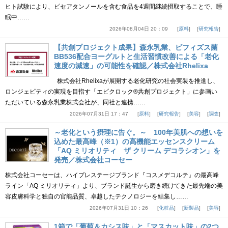
ヒト試験により、ピセアタンノールを含む食品を4週間継続摂取することで、睡
眠中……
2026年08月04日 20：09
原料
研究報告
【共創プロジェクト成果】森永乳業、ビフィズス菌
BB536配合ヨーグルトと生活習慣改善による「老化
速度の減速」の可能性を確認／株式会社Rhelixa
株式会社Rhelixaが展開する老化研究の社会実装を推進し、
ロンジェビティの実現を目指す「エピクロック®共創プロジェクト」に参画い
ただいている森永乳業株式会社が、同社と連携……
2026年07月31日 17：47
原料
研究報告
美容
調査
～老化という摂理に告ぐ。～ 100年美肌への想いを
込めた最高峰（※1）の高機能エッセンスクリーム
「AQ ミリオリティ ザ クリーム デコラシオン」を
発売／株式会社コーセー
株式会社コーセーは、ハイプレステージブランド『コスメデコルテ』の最高峰
ライン「AQ ミリオリティ」より、ブランド誕生から磨き続けてきた最先端の美
容皮膚科学と独自の官能品質、卓越したテクノロジーを結集し……
2026年07月31日 10：26
化粧品
新製品
美容
1箱で「葡萄＆カシス味」と「マスカット味」の2つ