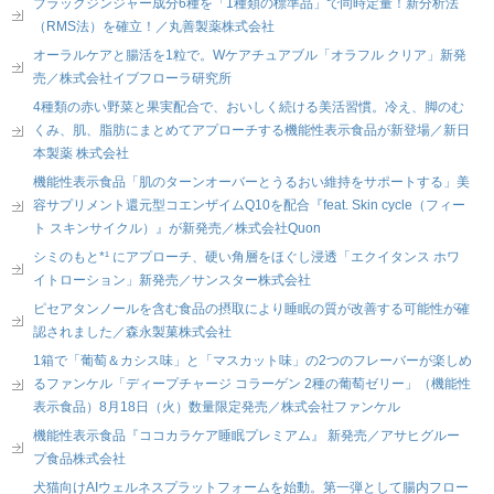
ブラックジンジャー成分6種を「1種類の標準品」で同時定量！新分析法
（RMS法）を確立！／丸善製薬株式会社
オーラルケアと腸活を1粒で。Wケアチュアブル「オラフル クリア」新発
売／株式会社イブフローラ研究所
4種類の赤い野菜と果実配合で、おいしく続ける美活習慣。冷え、脚のむ
くみ、肌、脂肪にまとめてアプローチする機能性表示食品が新登場／新日
本製薬 株式会社
機能性表示食品「肌のターンオーバーとうるおい維持をサポートする」美
容サプリメント還元型コエンザイムQ10を配合『feat. Skin cycle（フィー
ト スキンサイクル）』が新発売／株式会社Quon
シミのもと*¹ にアプローチ、硬い角層をほぐし浸透「エクイタンス ホワ
イトローション」新発売／サンスター株式会社
ピセアタンノールを含む食品の摂取により睡眠の質が改善する可能性が確
認されました／森永製菓株式会社
1箱で「葡萄＆カシス味」と「マスカット味」の2つのフレーバーが楽しめ
るファンケル「ディープチャージ コラーゲン 2種の葡萄ゼリー」（機能性
表示食品）8月18日（火）数量限定発売／株式会社ファンケル
機能性表示食品『ココカラケア睡眠プレミアム』 新発売／アサヒグルー
プ食品株式会社
犬猫向けAIウェルネスプラットフォームを始動。第一弾として腸内フロー