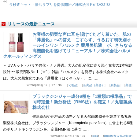
ラ検査キット・腸活サプリを提供開始／株式会社PETOKOTO
リリースの最新ニュース
お客様の切実な声に耳を傾けてたどり着いた、肌の
「薄層化」への答え こすらず、うるおす朝夜別オ
ールインワン「ハルメク 薬用美肌液」が、さらなる
高機能化を遂げてリニューアル！／株式会社ハルメ
クホールディングス
～ UVカット・バリア強化・ナノ浸透。大人の肌変化に寄り添う充実の1本完結
設計 〜 販売部数No.1（※1）雑誌『ハルメク』を発行する株式会社ハルメク
は、大人の肌変化である「薄層化（はくそうか）」に……
2026年08月07日 17：36
化粧品
新商品（美容）
新製品
美容
ブラックジンジャー成分6種を「1種類の標準品」で
同時定量！新分析法（RMS法）を確立！／丸善製薬
株式会社
健康食品や化粧品の原料となる天然由来成分を製造する丸善
製薬株式会社は、ブラックジンジャー（Kaempferia parviflora）に含まれる6種
のポリメトキシフラボンを、定量NMR法に基づ……
2026年08月07日 16：49
原料
機能性表示食品制度