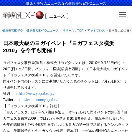
健康と美容のニュースなら健康美容EXPOニュース
健康美容EXPO
健康美容EXPOニュース
リリース：TOP
アットプレス
日本最大級のヨガ
日本最大級のヨガイベント『ヨガフェスタ横浜
2010』を今年も開催！
ヨガフェスタ事務局(運営：株式会社ヨガタウン）は、2010年9月24日(金）～
26日(日）の3日間、パシフィコ横浜(横浜市西区）にて日本最大級のヨガイベン
ト『ヨガフェスタ横浜2010』を開催いたします。
同イベント内のレッスンにご参加いただくためのチケットは、7月20日(火）よ
り発売しております。
詳細 ：
http://www.yogafest.jp/
Twitter：
http://twitter.com/yogafest/
【『ヨガフェスタ横浜2010』詳細】
「ヨガフェスタ」は今年で7回目を迎え、昨年行われた同イベントの第6回「ヨ
ガフェスタ東京2009」では2万人を超える来場者を迎え、盛況を呈しました。
今年の講師陣もTVや雑誌等 日本におけるヨガの第一線で活躍するケンハラクマ
さん、千葉麗子さんやヨガタウン代表 綿本 彰、モデルのSHIHOさんといった