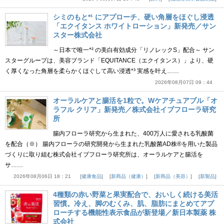
シミのもと*¹ にアプローチ、硬い角層をほぐし浸透
「エクイタンス ホワイトローション」新発売／サン
スター株式会社
～日本で唯一*² の美白有効成分「リノレックS」配合～ サン
スターグループは、美容ブランド「EQUITANCE（エクイタンス）」より、硬
く厚くなった角層を柔らかくほぐして高い浸透*³ 実感を叶え……
2026年08月07日 09：44
オーラルケアと腸活を1粒で。Wケアチュアブル「オ
ラフル クリア」新発売／株式会社イブフローラ研究
所
腸内フローラ研究から生まれた、400万人に愛される乳酸菌
を配合（※） 腸内フローラの研究開発から生まれた乳酸菌AD株®を用いた製品
づくりに取り組む株式会社イブフローラ研究所は、オーラルケアと腸活を
サ……
2026年08月06日 18：21
健康食品
新商品（健康）
新商品（美容）
新製品
4種類の赤い野菜と果実配合で、おいしく続ける美活
習慣。冷え、脚のむくみ、肌、脂肪にまとめてアプ
ローチする機能性表示食品が新登場／新日本製薬 株
式会社