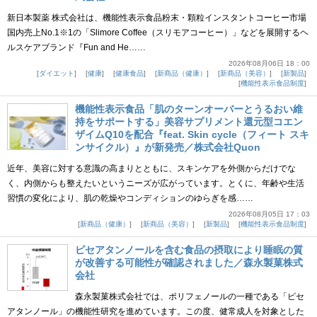
新日本製薬 株式会社は、機能性表示食品粉末・顆粒インスタントコーヒー市場
国内売上No.1※1の「Slimore Coffee（スリモアコーヒー）」などを展開するヘ
ルスケアブランド『Fun and He……
2026年08月06日 18：00
ダイエット
健康
健康食品
新商品（健康）
新商品（美容）
新製品
機能性表示食品制度
機能性表示食品「肌のターンオーバーとうるおい維
持をサポートする」美容サプリメント還元型コエン
ザイムQ10を配合『feat. Skin cycle（フィート スキ
ンサイクル）』が新発売／株式会社Quon
近年、美容に対する意識の高まりとともに、スキンケアを外側からだけでな
く、内側からも整えたいというニーズが広がっています。とくに、年齢や生活
習慣の変化により、肌の乾燥やコンディションのゆらぎを感……
2026年08月05日 17：03
新商品（健康）
新商品（美容）
新製品
機能性表示食品制度
ピセアタンノールを含む食品の摂取により睡眠の質
が改善する可能性が確認されました／森永製菓株式
会社
森永製菓株式会社では、ポリフェノールの一種である「ピセ
アタンノール」の機能性研究を進めています。この度、健常成人を対象とした