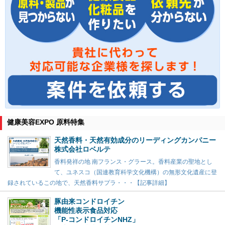
健康美容EXPO 原料特集
天然香料・天然有効成分のリーディングカンパニー
株式会社ロベルテ
香料発祥の地 南フランス・グラース。香料産業の聖地とし
て、ユネスコ（国連教育科学文化機構）の無形文化遺産に登
録されているこの地で、天然香料サプラ・・・【記事詳細】
豚由来コンドロイチン
機能性表示食品対応
「P-コンドロイチンNHZ」