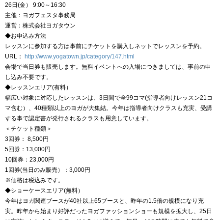
26日(金） 9:00～16:30
主催：ヨガフェスタ事務局
運営：株式会社ヨガタウン
◆お申込み方法
レッスンに参加する方は事前にチケットを購入しネットでレッスンを予約。
URL：
http://www.yogatown.jp/category/147.html
会場で当日券も販売します。無料イベントへの入場につきましては、事前の申
し込み不要です。
◆レッスンエリア(有料）
幅広い対象に対応したレッスンは、3日間で全99コマ(指導者向けレッスン21コ
マ含む）、40種類以上のヨガが大集結。今年は指導者向けクラスも充実、受講
する事で認定書が発行されるクラスも用意しています。
＜チケット種類＞
3回券： 8,500円
5回券：13,000円
10回券：23,000円
1回券(当日のみ販売）：3,000円
※価格は税込みです。
◆ショーケースエリア(無料）
今年はヨガ関連ブースが40社以上65ブースと、昨年の1.5倍の規模になり充
実。昨年から始まり好評だったヨガファッションショーも規模を拡大し、25日