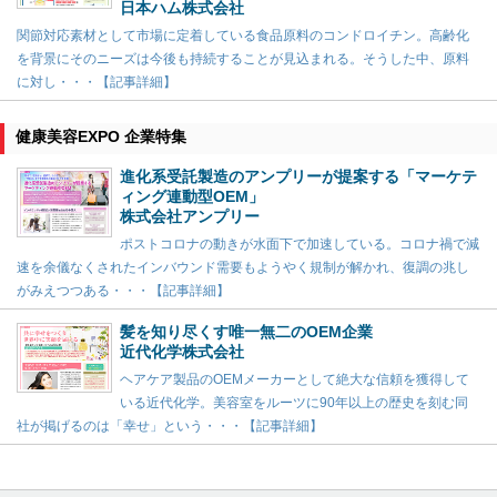
日本ハム株式会社
関節対応素材として市場に定着している食品原料のコンドロイチン。高齢化
を背景にそのニーズは今後も持続することが見込まれる。そうした中、原料
に対し・・・【記事詳細】
健康美容EXPO 企業特集
進化系受託製造のアンプリーが提案する「マーケテ
ィング連動型OEM」
株式会社アンプリー
ポストコロナの動きが水面下で加速している。コロナ禍で減
速を余儀なくされたインバウンド需要もようやく規制が解かれ、復調の兆し
がみえつつある・・・【記事詳細】
髪を知り尽くす唯一無二のOEM企業
近代化学株式会社
ヘアケア製品のOEMメーカーとして絶大な信頼を獲得して
いる近代化学。美容室をルーツに90年以上の歴史を刻む同
社が掲げるのは「幸せ」という・・・【記事詳細】