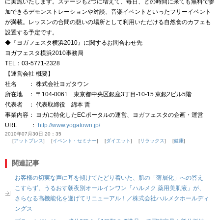
に実施いたします。ステージも2つに増えて、毎日、どの時間に来ても無料で参
加できるデモンストレーションや対談、音楽イベントといったフリーイベント
が満載。レッスンの合間の憩いの場所として利用いただける自然食のカフェも
設置する予定です。
◆『ヨガフェスタ横浜2010』に関するお問合わせ先
ヨガフェスタ横浜2010事務局
TEL：03-5771-2328
【運営会社 概要】
社名 ： 株式会社ヨガタウン
所在地 ： 〒104-0061 東京都中央区銀座3丁目-10-15 東銀2ビル5階
代表者 ： 代表取締役 綿本 哲
事業内容： ヨガに特化したECポータルの運営、ヨガフェスタの企画・運営
URL ：
http://www.yogatown.jp/
2010年07月30日 20：35
アットプレス
イベント・セミナー
ダイエット
リラックス
健康
関連記事
お客様の切実な声に耳を傾けてたどり着いた、肌の「薄層化」への答え
こすらず、うるおす朝夜別オールインワン「ハルメク 薬用美肌液」が、
さらなる高機能化を遂げてリニューアル！／株式会社ハルメクホールディ
ングス