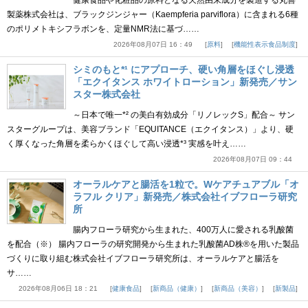
製薬株式会社は、ブラックジンジャー（Kaempferia parviflora）に含まれる6種
のポリメトキシフラボンを、定量NMR法に基づ……
2026年08月07日 16：49
原料
機能性表示食品制度
シミのもと*¹ にアプローチ、硬い角層をほぐし浸透
「エクイタンス ホワイトローション」新発売／サン
スター株式会社
～日本で唯一*² の美白有効成分「リノレックS」配合～ サン
スターグループは、美容ブランド「EQUITANCE（エクイタンス）」より、硬
く厚くなった角層を柔らかくほぐして高い浸透*³ 実感を叶え……
2026年08月07日 09：44
オーラルケアと腸活を1粒で。Wケアチュアブル「オ
ラフル クリア」新発売／株式会社イブフローラ研究
所
腸内フローラ研究から生まれた、400万人に愛される乳酸菌
を配合（※） 腸内フローラの研究開発から生まれた乳酸菌AD株®を用いた製品
づくりに取り組む株式会社イブフローラ研究所は、オーラルケアと腸活を
サ……
2026年08月06日 18：21
健康食品
新商品（健康）
新商品（美容）
新製品