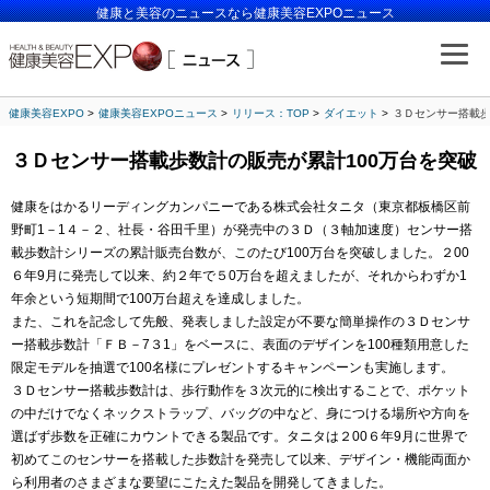
健康と美容のニュースなら健康美容EXPOニュース
健康美容EXPO
健康美容EXPOニュース
リリース：TOP
ダイエット
３Ｄセンサー搭載歩
３Ｄセンサー搭載歩数計の販売が累計100万台を突破
健康をはかるリーディングカンパニーである株式会社タニタ（東京都板橋区前
野町1－1４－２、社長・谷田千里）が発売中の３Ｄ（３軸加速度）センサー搭
載歩数計シリーズの累計販売台数が、このたび100万台を突破しました。２00
６年9月に発売して以来、約２年で５0万台を超えましたが、それからわずか1
年余という短期間で100万台超えを達成しました。
また、これを記念して先般、発表しました設定が不要な簡単操作の３Ｄセンサ
ー搭載歩数計「ＦＢ－7３1」をベースに、表面のデザインを100種類用意した
限定モデルを抽選で100名様にプレゼントするキャンペーンも実施します。
３Ｄセンサー搭載歩数計は、歩行動作を３次元的に検出することで、ポケット
の中だけでなくネックストラップ、バッグの中など、身につける場所や方向を
選ばず歩数を正確にカウントできる製品です。タニタは２00６年9月に世界で
初めてこのセンサーを搭載した歩数計を発売して以来、デザイン・機能両面か
ら利用者のさまざまな要望にこたえた製品を開発してきました。