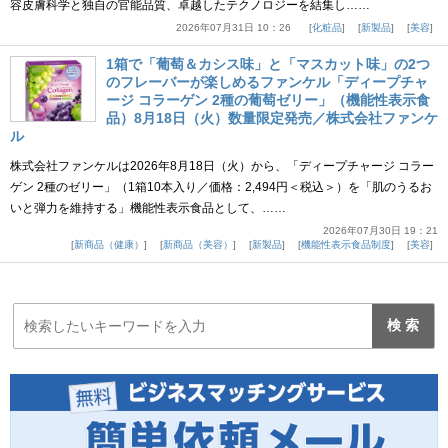
容皮膚科学と独自の官能品質、卓越したテクノロジーを結集し……
2026年07月31日 10：26
化粧品
新製品
美容
1箱で「葡萄＆カシス味」と「マスカット味」の2つ
のフレーバーが楽しめるファンケル「ディープチャ
ージ コラーゲン 2種の葡萄ゼリー」（機能性表示食
品）8月18日（火）数量限定発売／株式会社ファンケ
ル
株式会社ファンケルは2026年8月18日（火）から、「ディープチャージ コラー
ゲン 2種のゼリー」（1箱10本入り／価格：2,494円＜税込＞）を「肌のうるお
いと弾力を維持する」機能性表示食品として、……
2026年07月30日 19：21
新商品（健康）
新商品（美容）
新製品
機能性表示食品制度
美容