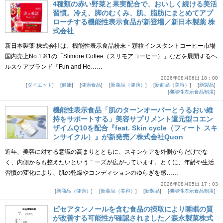
4種類の赤い野菜と果実配合で、おいしく続ける美活
習慣。冷え、脚のむくみ、肌、脂肪にまとめてアプ
ローチする機能性表示食品が新登場／新日本製薬 株
式会社
新日本製薬 株式会社は、機能性表示食品粉末・顆粒インスタントコーヒー市場
国内売上No.1※1の「Slimore Coffee（スリモアコーヒー）」などを展開するヘ
ルスケアブランド『Fun and He……
2026年08月06日 18：00
ダイエット
健康
健康食品
新商品（健康）
新商品（美容）
新製品
機能性表示食品制度
機能性表示食品「肌のターンオーバーとうるおい維
持をサポートする」美容サプリメント還元型コエン
ザイムQ10を配合『feat. Skin cycle（フィート スキ
ンサイクル）』が新発売／株式会社Quon
近年、美容に対する意識の高まりとともに、スキンケアを外側からだけでな
く、内側からも整えたいというニーズが広がっています。とくに、年齢や生活
習慣の変化により、肌の乾燥やコンディションのゆらぎを感……
2026年08月05日 17：03
新商品（健康）
新商品（美容）
新製品
機能性表示食品制度
ピセアタンノールを含む食品の摂取により睡眠の質
が改善する可能性が確認されました／森永製菓株式