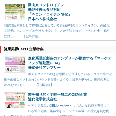
豚由来コンドロイチン
機能性表示食品対応
「P-コンドロイチンNHZ」
日本ハム株式会社
関節対応素材として市場に定着している食品原料のコンドロイチン。高齢化
を背景にそのニーズは今後も持続することが見込まれる。そうした中、原料
に対し・・・【記事詳細】
健康美容EXPO 企業特集
進化系受託製造のアンプリーが提案する「マーケテ
ィング連動型OEM」
株式会社アンプリー
ポストコロナの動きが水面下で加速している。コロナ禍で減
速を余儀なくされたインバウンド需要もようやく規制が解かれ、復調の兆し
がみえつつある・・・【記事詳細】
髪を知り尽くす唯一無二のOEM企業
近代化学株式会社
ヘアケア製品のOEMメーカーとして絶大な信頼を獲得して
いる近代化学。美容室をルーツに90年以上の歴史を刻む同