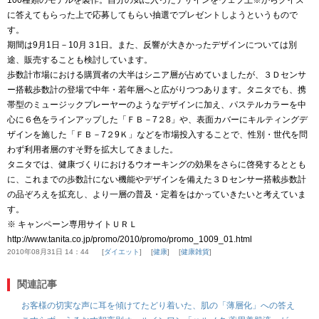
に答えてもらった上で応募してもらい抽選でプレゼントしようというもので
す。
期間は9月1日－10月３1日。また、反響が大きかったデザインについては別
途、販売することも検討しています。
歩数計市場における購買者の大半はシニア層が占めていましたが、３Ｄセンサ
ー搭載歩数計の登場で中年・若年層へと広がりつつあります。タニタでも、携
帯型のミュージックプレーヤーのようなデザインに加え、パステルカラーを中
心に６色をラインアップした「ＦＢ－7２8」や、表面カバーにキルティングデ
ザインを施した「ＦＢ－7２9Ｋ」などを市場投入することで、性別・世代を問
わず利用者層のすそ野を拡大してきました。
タニタでは、健康づくりにおけるウオーキングの効果をさらに啓発するととも
に、これまでの歩数計にない機能やデザインを備えた３Ｄセンサー搭載歩数計
の品ぞろえを拡充し、より一層の普及・定着をはかっていきたいと考えていま
す。
※ キャンペーン専用サイトＵＲＬ
http://www.tanita.co.jp/promo/2010/promo/promo_1009_01.html
2010年08月31日 14：44
ダイエット
健康
健康雑貨
関連記事
お客様の切実な声に耳を傾けてたどり着いた、肌の「薄層化」への答え