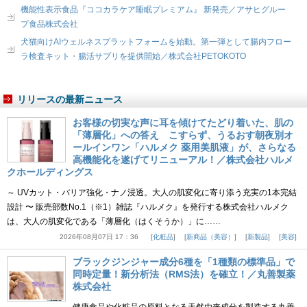
機能性表示食品『ココカラケア睡眠プレミアム』 新発売／アサヒグルー
プ食品株式会社
犬猫向けAIウェルネスプラットフォームを始動。第一弾として腸内フロー
ラ検査キット・腸活サプリを提供開始／株式会社PETOKOTO
リリースの最新ニュース
お客様の切実な声に耳を傾けてたどり着いた、肌の
「薄層化」への答え こすらず、うるおす朝夜別オ
ールインワン「ハルメク 薬用美肌液」が、さらなる
高機能化を遂げてリニューアル！／株式会社ハルメ
クホールディングス
～ UVカット・バリア強化・ナノ浸透。大人の肌変化に寄り添う充実の1本完結
設計 〜 販売部数No.1（※1）雑誌『ハルメク』を発行する株式会社ハルメク
は、大人の肌変化である「薄層化（はくそうか）」に……
2026年08月07日 17：36
化粧品
新商品（美容）
新製品
美容
ブラックジンジャー成分6種を「1種類の標準品」で
同時定量！新分析法（RMS法）を確立！／丸善製薬
株式会社
健康食品や化粧品の原料となる天然由来成分を製造する丸善