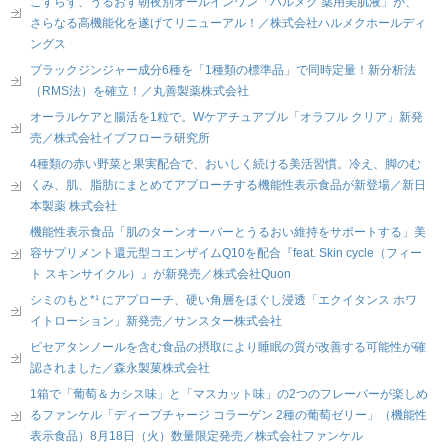
こすらず、うるおす朝夜別オールインワン「ハルメク 薬用美肌液」が、
さらなる高機能化を遂げてリニューアル！／株式会社ハルメクホールディ
ングス
ブラックジンジャー成分6種を「1種類の標準品」で同時定量！新分析法
（RMS法）を確立！／丸善製薬株式会社
オーラルケアと腸活を1粒で。Wケアチュアブル「オラフル クリア」新発
売／株式会社イブフローラ研究所
4種類の赤い野菜と果実配合で、おいしく続ける美活習慣。冷え、脚のむ
くみ、肌、脂肪にまとめてアプローチする機能性表示食品が新登場／新日
本製薬 株式会社
機能性表示食品「肌のターンオーバーとうるおい維持をサポートする」美
容サプリメント還元型コエンザイムQ10を配合『feat. Skin cycle（フィー
ト スキンサイクル）』が新発売／株式会社Quon
シミのもと*¹ にアプローチ、硬い角層をほぐし浸透「エクイタンス ホワ
イトローション」新発売／サンスター株式会社
ピセアタンノールを含む食品の摂取により睡眠の質が改善する可能性が確
認されました／森永製菓株式会社
1箱で「葡萄＆カシス味」と「マスカット味」の2つのフレーバーが楽しめ
るファンケル「ディープチャージ コラーゲン 2種の葡萄ゼリー」（機能性
表示食品）8月18日（火）数量限定発売／株式会社ファンケル