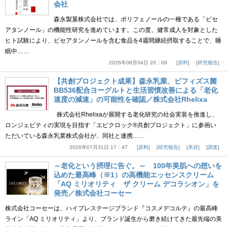
会社
森永製菓株式会社では、ポリフェノールの一種である「ピセ
アタンノール」の機能性研究を進めています。この度、健常成人を対象とした
ヒト試験により、ピセアタンノールを含む食品を4週間継続摂取することで、睡
眠中……
2026年08月04日 20：09
原料
研究報告
【共創プロジェクト成果】森永乳業、ビフィズス菌
BB536配合ヨーグルトと生活習慣改善による「老化
速度の減速」の可能性を確認／株式会社Rhelixa
株式会社Rhelixaが展開する老化研究の社会実装を推進し、
ロンジェビティの実現を目指す「エピクロック®共創プロジェクト」に参画い
ただいている森永乳業株式会社が、同社と連携……
2026年07月31日 17：47
原料
研究報告
美容
調査
～老化という摂理に告ぐ。～ 100年美肌への想いを
込めた最高峰（※1）の高機能エッセンスクリーム
「AQ ミリオリティ ザ クリーム デコラシオン」を
発売／株式会社コーセー
株式会社コーセーは、ハイプレステージブランド『コスメデコルテ』の最高峰
ライン「AQ ミリオリティ」より、ブランド誕生から磨き続けてきた最先端の美