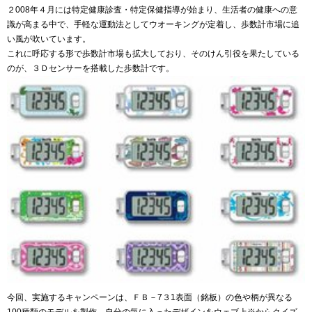
２008年４月には特定健康診査・特定保健指導が始まり、生活者の健康への意
識が高まる中で、手軽な運動法としてウオーキングが定着し、歩数計市場に追
い風が吹いています。
これに呼応する形で歩数計市場も拡大しており、そのけん引役を果たしている
のが、３Ｄセンサーを搭載した歩数計です。
今回、実施するキャンペーンは、ＦＢ－7３1表面（銘板）の色や柄が異なる
100種類のモデルを製作。自分の気に入ったデザインをウェブ上※からクイズ