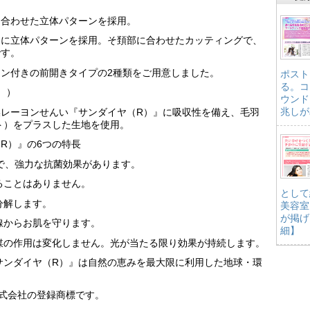
に合わせた立体パターンを採用。
ンに立体パターンを採用。そ頚部に合わせたカッティングで、
です。
ン付きの前開きタイプの2種類をご用意しました。
ポスト
る。コ
））
ウンド
兆しが
レーヨンせんい『サンダイヤ（R）』に吸収性を備え、毛羽
ト）をプラスした生地を使用。
R）』の6つの特長
けで、強力な抗菌効果があります。
ることはありません。
として
分解します。
美容室
が掲げ
線からお肌を守ります。
細】
媒の作用は変化しません。光が当たる限り効果が持続します。
サンダイヤ（R）』は自然の恵みを最大限に利用した地球・環
式会社の登録商標です。