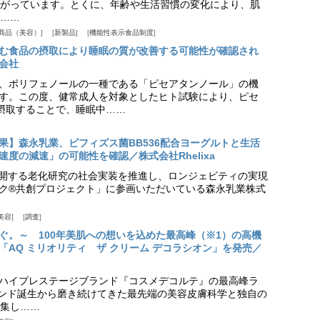
がっています。とくに、年齢や生活習慣の変化により、肌
……
商品（美容）
新製品
機能性表示食品制度
む食品の摂取により睡眠の質が改善する可能性が確認され
会社
、ポリフェノールの一種である「ピセアタンノール」の機
す。この度、健常成人を対象としたヒト試験により、ピセ
摂取することで、睡眠中……
果】森永乳業、ビフィズス菌BB536配合ヨーグルトと生活
度の減速」の可能性を確認／株式会社Rhelixa
aが展開する老化研究の社会実装を推進し、ロンジェビティの実現
ク®共創プロジェクト」に参画いただいている森永乳業株式
美容
調査
ぐ。～ 100年美肌への想いを込めた最高峰（※1）の高機
「AQ ミリオリティ ザ クリーム デコラシオン」を発売／
ハイプレステージブランド『コスメデコルテ』の最高峰ラ
ランド誕生から磨き続けてきた最先端の美容皮膚科学と独自の
集し……