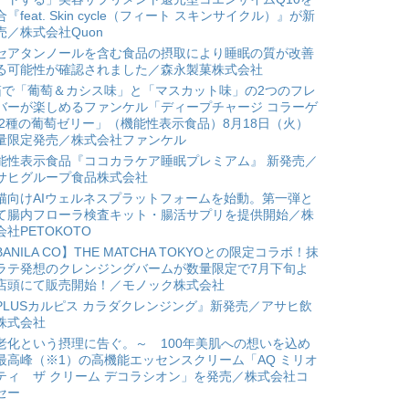
合『feat. Skin cycle（フィート スキンサイクル）』が新
売／株式会社Quon
セアタンノールを含む食品の摂取により睡眠の質が改善
る可能性が確認されました／森永製菓株式会社
箱で「葡萄＆カシス味」と「マスカット味」の2つのフレ
バーが楽しめるファンケル「ディープチャージ コラーゲ
 2種の葡萄ゼリー」（機能性表示食品）8月18日（火）
量限定発売／株式会社ファンケル
能性表示食品『ココカラケア睡眠プレミアム』 新発売／
サヒグループ食品株式会社
猫向けAIウェルネスプラットフォームを始動。第一弾と
て腸内フローラ検査キット・腸活サプリを提供開始／株
会社PETOKOTO
BANILA CO】THE MATCHA TOKYOとの限定コラボ！抹
ラテ発想のクレンジングバームが数量限定で7月下旬よ
店頭にて販売開始！／モノック株式会社
PLUSカルピス カラダクレンジング』新発売／アサヒ飲
株式会社
老化という摂理に告ぐ。～ 100年美肌への想いを込め
最高峰（※1）の高機能エッセンスクリーム「AQ ミリオ
ティ ザ クリーム デコラシオン」を発売／株式会社コ
セー