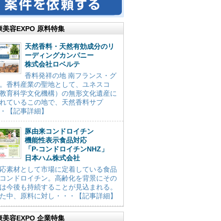
康美容EXPO 原料特集
天然香料・天然有効成分のリ
ーディングカンパニー
株式会社ロベルテ
香料発祥の地 南フランス・グ
。香料産業の聖地として、ユネスコ
教育科学文化機構）の無形文化遺産に
れているこの地で、天然香料サプ
・【記事詳細】
豚由来コンドロイチン
機能性表示食品対応
「P-コンドロイチンNHZ」
日本ハム株式会社
応素材として市場に定着している食品
コンドロイチン。高齢化を背景にその
は今後も持続することが見込まれる。
た中、原料に対し・・・【記事詳細】
康美容EXPO 企業特集