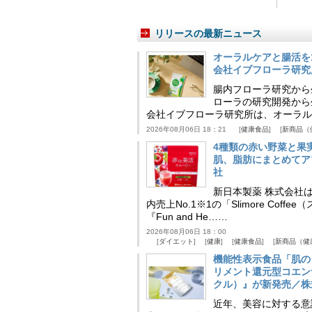
リリースの最新ニュース
オーラルケアと腸活を
会社イブフローラ研究
腸内フローラ研究から
ローラの研究開発から
会社イブフローラ研究所は、オーラル
2026年08月06日 18：21
健康食品
新商品（
4種類の赤い野菜と果
肌、脂肪にまとめてア
社
新日本製薬 株式会社
内売上No.1※1の「Slimore C
『Fun and He……
2026年08月06日 18：00
ダイエット
健康
健康食品
新商品（健
機能性表示食品「肌の
リメント還元型コエンザイム
クル）』が新発売／株
近年、美容に対する意