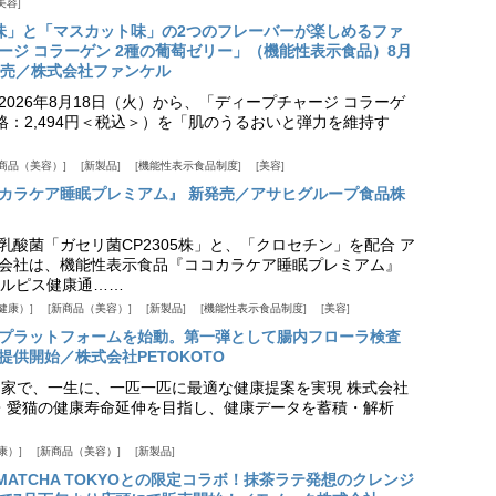
美容
味」と「マスカット味」の2つのフレーバーが楽しめるファ
ージ コラーゲン 2種の葡萄ゼリー」（機能性表示食品）8月
発売／株式会社ファンケル
026年8月18日（火）から、「ディープチャージ コラーゲ
価格：2,494円＜税込＞）を「肌のうるおいと弾力を維持す
商品（美容）
新製品
機能性表示食品制度
美容
カラケア睡眠プレミアム』 新発売／アサヒグループ食品株
乳酸菌「ガセリ菌CP2305株」と、「クロセチン」を配合 ア
会社は、機能性表示食品『ココカラケア睡眠プレミアム』
ルピス健康通……
健康）
新商品（美容）
新製品
機能性表示食品制度
美容
スプラットフォームを始動。第一弾として腸内フローラ検査
供開始／株式会社PETOKOTO
+ 専門家で、一生に、一匹一匹に最適な健康提案を実現 株式会社
愛犬・愛猫の健康寿命延伸を目指し、健康データを蓄積・解析
康）
新商品（美容）
新製品
HE MATCHA TOKYOとの限定コラボ！抹茶ラテ発想のクレンジ