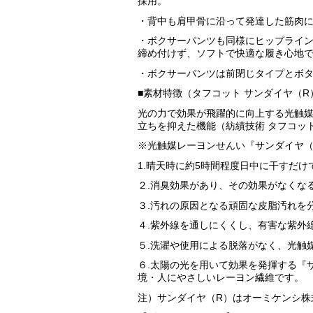
採用。
・背中も肩甲骨に沿って発達した筋肉
・ボクサーパンツも同様にヒップライ
締め付けず、ソフトで快適な履き心地
・ボクサーパンツは前閉じタイプとボタ
■素材特徴（タフコット サンダイヤ（R
光の力で効果が飛躍的に向上する光触媒
立ちを抑えた機能（紡績技術 タフコッ
※光触媒レーヨンせんい『サンダイヤ（
1.晴天時に約5時間程度日中に干すだ
２.消臭効果があり、その効果がなくな
３.汚れの原因となる頑固な皮脂汚れを
４.紫外線を通しにくくし、有害な紫外
５.洗濯や使用による脱落がなく、光触
６.太陽の光を用いて効果を発揮する『
境・人にやさしいレーヨン繊維です。
注）サンダイヤ（R）はオーミケンシ株