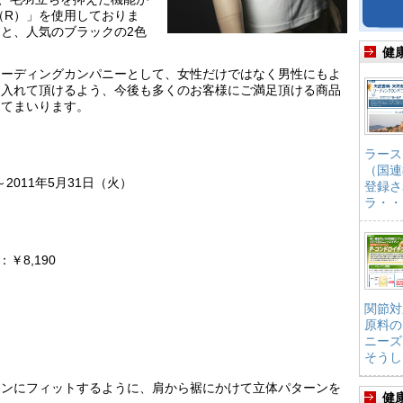
（R）」を使用しておりま
と、人気のブラックの2色
健
リーディングカンパニーとして、女性だけではなく男性にもよ
に入れて頂けるよう、今後も多くのお客様にご満足頂ける商品
してまいります。
ラース
（国連
2011年5月31日（火）
登録さ
ラ・・
：￥8,190
関節対
原料の
ニーズ
そうし
インにフィットするように、肩から裾にかけて立体パターンを
健