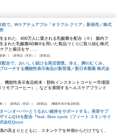
1粒で。Wケアチュアブル「オラフル クリア」新発売／株式
所
生まれた、400万人に愛される乳酸菌を配合（※） 腸内フ
生まれた乳酸菌AD株®を用いた製品づくりに取り組む株式
ケアと腸活をサ……
健康）
新商品（美容）
新製品
実配合で、おいしく続ける美活習慣。冷え、脚のむくみ、
プローチする機能性表示食品が新登場／新日本製薬 株式会
は、機能性表示食品粉末・顆粒インスタントコーヒー市場国
offee（スリモアコーヒー）」などを展開するヘルスケアブランド
康）
新商品（美容）
新製品
機能性表示食品制度
ターンオーバーとうるおい維持をサポートする」美容サプ
Q10を配合『feat. Skin cycle（フィート スキンサイ
式会社Quon
識の高まりとともに、スキンケアを外側からだけでなく、