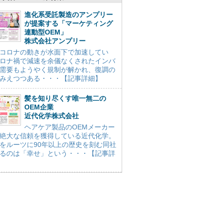
進化系受託製造のアンプリー
が提案する「マーケティング
連動型OEM」
株式会社アンプリー
コロナの動きが水面下で加速してい
ロナ禍で減速を余儀なくされたインバ
需要もようやく規制が解かれ、復調の
みえつつある・・・【記事詳細】
髪を知り尽くす唯一無二の
OEM企業
近代化学株式会社
ヘアケア製品のOEMメーカー
絶大な信頼を獲得している近代化学。
をルーツに90年以上の歴史を刻む同社
るのは「幸せ」という・・・【記事詳