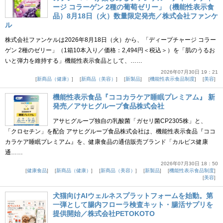
ージ コラーゲン 2種の葡萄ゼリー」（機能性表示食
品）8月18日（火）数量限定発売／株式会社ファンケ
ル
株式会社ファンケルは2026年8月18日（火）から、「ディープチャージ コラー
ゲン 2種のゼリー」（1箱10本入り／価格：2,494円＜税込＞）を「肌のうるお
いと弾力を維持する」機能性表示食品として、……
2026年07月30日 19：21
新商品（健康）
新商品（美容）
新製品
機能性表示食品制度
美容
機能性表示食品『ココカラケア睡眠プレミアム』 新
発売／アサヒグループ食品株式会社
アサヒグループ独自の乳酸菌「ガセリ菌CP2305株」と、
「クロセチン」を配合 アサヒグループ食品株式会社は、機能性表示食品『ココ
カラケア睡眠プレミアム』を、健康食品の通信販売ブランド「カルピス健康
通……
2026年07月30日 18：50
健康食品
新商品（健康）
新商品（美容）
新製品
機能性表示食品制度
美容
犬猫向けAIウェルネスプラットフォームを始動。第
一弾として腸内フローラ検査キット・腸活サプリを
提供開始／株式会社PETOKOTO