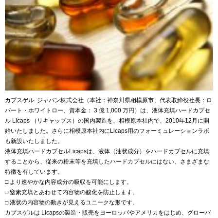
カプスゲル･ジャパン株式会社（本社：神奈川県相模原市、代表取締役社長：ロ
バート・ホワイトロー、資本金： 3 億 1,000 万円）は、液体充填ハードカプセ
ル Licaps （リキャップス）の国内製造を、相模原本社内で、2010年12月に開
始いたしました。さらに相模原本社内にLicaps用のフォーミュレーションラボ
も新設いたしました。
液体充填ハードカプセルLicapsは、液体（油状成分）をハードカプセルに充填
することから、従来の粉末等を充填したハードカプセルにはない、さまざまな
特徴を有しています。
□ より速やかな内容成分の吸収を可能にします。
□ 窒素充填とあわせて内容物の酸化を防止します。
□ 液状の内容物の動きが見えるユニークな形です。
カプスゲルは Licapsの製造・販売をヨーロッパやアメリカをはじめ、グローバ