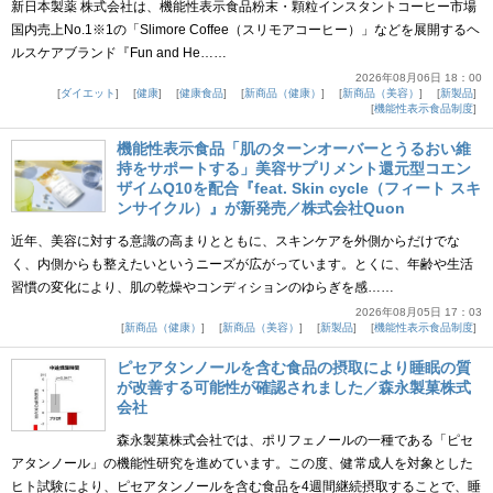
新日本製薬 株式会社は、機能性表示食品粉末・顆粒インスタントコーヒー市場
国内売上No.1※1の「Slimore Coffee（スリモアコーヒー）」などを展開するヘ
ルスケアブランド『Fun and He……
2026年08月06日 18：00
ダイエット
健康
健康食品
新商品（健康）
新商品（美容）
新製品
機能性表示食品制度
機能性表示食品「肌のターンオーバーとうるおい維
持をサポートする」美容サプリメント還元型コエン
ザイムQ10を配合『feat. Skin cycle（フィート スキ
ンサイクル）』が新発売／株式会社Quon
近年、美容に対する意識の高まりとともに、スキンケアを外側からだけでな
く、内側からも整えたいというニーズが広がっています。とくに、年齢や生活
習慣の変化により、肌の乾燥やコンディションのゆらぎを感……
2026年08月05日 17：03
新商品（健康）
新商品（美容）
新製品
機能性表示食品制度
ピセアタンノールを含む食品の摂取により睡眠の質
が改善する可能性が確認されました／森永製菓株式
会社
森永製菓株式会社では、ポリフェノールの一種である「ピセ
アタンノール」の機能性研究を進めています。この度、健常成人を対象とした
ヒト試験により、ピセアタンノールを含む食品を4週間継続摂取することで、睡