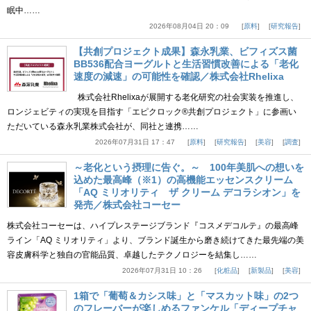
眠中……
2026年08月04日 20：09
原料
研究報告
【共創プロジェクト成果】森永乳業、ビフィズス菌
BB536配合ヨーグルトと生活習慣改善による「老化
速度の減速」の可能性を確認／株式会社Rhelixa
株式会社Rhelixaが展開する老化研究の社会実装を推進し、
ロンジェビティの実現を目指す「エピクロック®共創プロジェクト」に参画い
ただいている森永乳業株式会社が、同社と連携……
2026年07月31日 17：47
原料
研究報告
美容
調査
～老化という摂理に告ぐ。～ 100年美肌への想いを
込めた最高峰（※1）の高機能エッセンスクリーム
「AQ ミリオリティ ザ クリーム デコラシオン」を
発売／株式会社コーセー
株式会社コーセーは、ハイプレステージブランド『コスメデコルテ』の最高峰
ライン「AQ ミリオリティ」より、ブランド誕生から磨き続けてきた最先端の美
容皮膚科学と独自の官能品質、卓越したテクノロジーを結集し……
2026年07月31日 10：26
化粧品
新製品
美容
1箱で「葡萄＆カシス味」と「マスカット味」の2つ
のフレーバーが楽しめるファンケル「ディープチャ