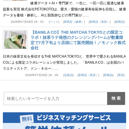
健康データ × AI + 専門家で、一生に、一匹一匹に最適な健康
提案を実現 株式会社PETOKOTOは、愛犬・愛猫の健康寿命延伸を目指し、健康
データを蓄積・解析し、AIと獣医師などの専門家が……
2026年07月29日 18：51
ペット
新商品（健康）
新商品（美容）
新製品
【BANILA CO】THE MATCHA TOKYOとの限定コ
ラボ！抹茶ラテ発想のクレンジングバームが数量限
定で7月下旬より店頭にて販売開始！／モノック株式
会社
日本の抹茶文化を発信するTHE MATCHA TOKYOと、世界中で愛されるBANILA
COによる限定コラボレーションが実現しました。 「BANILA CO」は全国のバ
ラエティストア、ドン・キホー……
2026年07月29日 18：28
化粧品
新商品（美容）
新製品
美容