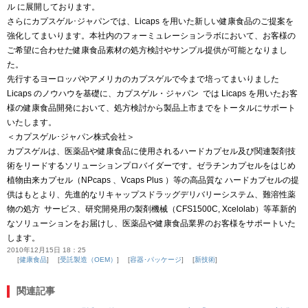
ル に展開しております。
さらにカプスゲル･ジャパンでは、Licaps を用いた新しい健康食品のご提案を
強化してまいります。本社内のフォーミュレーションラボにおいて、お客様の
ご希望に合わせた健康食品素材の処方検討やサンプル提供が可能となりまし
た。
先行するヨーロッパやアメリカのカプスゲルで今まで培ってまいりました
Licaps のノウハウを基礎に、カプスゲル・ジャパン では Licaps を用いたお客
様の健康食品開発において、処方検討から製品上市までをトータルにサポート
いたします。
＜カプスゲル･ジャパン株式会社＞
カプスゲルは、医薬品や健康食品に使用されるハードカプセル及び関連製剤技
術をリードするソリューションプロバイダーです。ゼラチンカプセルをはじめ
植物由来カプセル（NPcaps 、Vcaps Plus ）等の高品質な ハードカプセルの提
供はもとより、先進的なリキャップスドラッグデリバリーシステム、難溶性薬
物の処方 サービス、研究開発用の製剤機械（CFS1500C, Xcelolab）等革新的
なソリューションをお届けし、医薬品や健康食品業界のお客様をサポートいた
します。
2010年12月15日 18：25
健康食品
受託製造（OEM）
容器･パッケージ
新技術
関連記事