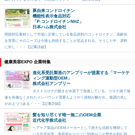
豚由来コンドロイチン
機能性表示食品対応
「P-コンドロイチンNHZ」
日本ハム株式会社
関節対応素材として市場に定着している食品原料のコンドロイチン。高齢化
を背景にそのニーズは今後も持続することが見込まれる。そうした中、原料
に対し・・・【記事詳細】
健康美容EXPO 企業特集
進化系受託製造のアンプリーが提案する「マーケテ
ィング連動型OEM」
株式会社アンプリー
ポストコロナの動きが水面下で加速している。コロナ禍で減
速を余儀なくされたインバウンド需要もようやく規制が解かれ、復調の兆し
がみえつつある・・・【記事詳細】
髪を知り尽くす唯一無二のOEM企業
近代化学株式会社
ヘアケア製品のOEMメーカーとして絶大な信頼を獲得して
いる近代化学。美容室をルーツに90年以上の歴史を刻む同