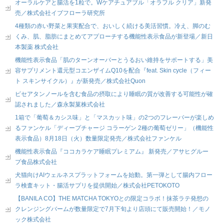
オーラルケアと腸活を1粒で。Wケアチュアブル「オラフル クリア」新発
売／株式会社イブフローラ研究所
4種類の赤い野菜と果実配合で、おいしく続ける美活習慣。冷え、脚のむ
くみ、肌、脂肪にまとめてアプローチする機能性表示食品が新登場／新日
本製薬 株式会社
機能性表示食品「肌のターンオーバーとうるおい維持をサポートする」美
容サプリメント還元型コエンザイムQ10を配合『feat. Skin cycle（フィー
ト スキンサイクル）』が新発売／株式会社Quon
ピセアタンノールを含む食品の摂取により睡眠の質が改善する可能性が確
認されました／森永製菓株式会社
1箱で「葡萄＆カシス味」と「マスカット味」の2つのフレーバーが楽しめ
るファンケル「ディープチャージ コラーゲン 2種の葡萄ゼリー」（機能性
表示食品）8月18日（火）数量限定発売／株式会社ファンケル
機能性表示食品『ココカラケア睡眠プレミアム』 新発売／アサヒグルー
プ食品株式会社
犬猫向けAIウェルネスプラットフォームを始動。第一弾として腸内フロー
ラ検査キット・腸活サプリを提供開始／株式会社PETOKOTO
【BANILA CO】THE MATCHA TOKYOとの限定コラボ！抹茶ラテ発想の
クレンジングバームが数量限定で7月下旬より店頭にて販売開始！／モノ
ック株式会社