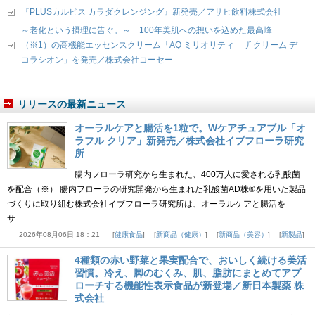
『PLUSカルピス カラダクレンジング』新発売／アサヒ飲料株式会社
～老化という摂理に告ぐ。～ 100年美肌への想いを込めた最高峰
（※1）の高機能エッセンスクリーム「AQ ミリオリティ ザ クリーム デ
コラシオン」を発売／株式会社コーセー
リリースの最新ニュース
オーラルケアと腸活を1粒で。Wケアチュアブル「オ
ラフル クリア」新発売／株式会社イブフローラ研究
所
腸内フローラ研究から生まれた、400万人に愛される乳酸菌
を配合（※） 腸内フローラの研究開発から生まれた乳酸菌AD株®を用いた製品
づくりに取り組む株式会社イブフローラ研究所は、オーラルケアと腸活を
サ……
2026年08月06日 18：21
健康食品
新商品（健康）
新商品（美容）
新製品
4種類の赤い野菜と果実配合で、おいしく続ける美活
習慣。冷え、脚のむくみ、肌、脂肪にまとめてアプ
ローチする機能性表示食品が新登場／新日本製薬 株
式会社