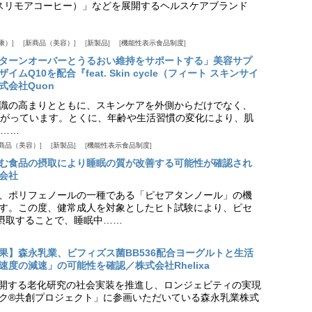
offee（スリモアコーヒー）」などを展開するヘルスケアブランド
康）
新商品（美容）
新製品
機能性表示食品制度
ターンオーバーとうるおい維持をサポートする」美容サプ
Q10を配合『feat. Skin cycle（フィート スキンサイ
式会社Quon
識の高まりとともに、スキンケアを外側からだけでなく、
がっています。とくに、年齢や生活習慣の変化により、肌
……
商品（美容）
新製品
機能性表示食品制度
む食品の摂取により睡眠の質が改善する可能性が確認され
会社
、ポリフェノールの一種である「ピセアタンノール」の機
す。この度、健常成人を対象としたヒト試験により、ピセ
摂取することで、睡眠中……
果】森永乳業、ビフィズス菌BB536配合ヨーグルトと生活
度の減速」の可能性を確認／株式会社Rhelixa
aが展開する老化研究の社会実装を推進し、ロンジェビティの実現
ク®共創プロジェクト」に参画いただいている森永乳業株式