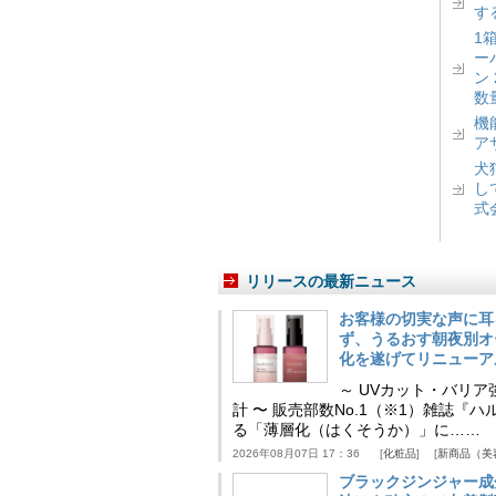
す
1
ー
ン
数
機
ア
犬
し
式
リリースの最新ニュース
お客様の切実な声に耳
ず、うるおす朝夜別オ
化を遂げてリニューア
～ UVカット・バリ
計 〜 販売部数No.1（※1）雑誌
る「薄層化（はくそうか）」に……
2026年08月07日 17：36
化粧品
新商品（美
ブラックジンジャー成