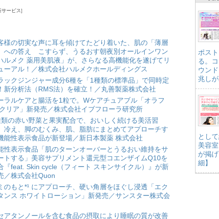
新サービス
客様の切実な声に耳を傾けてたどり着いた、肌の「薄層
」への答え こすらず、うるおす朝夜別オールインワン
ポスト
ハルメク 薬用美肌液」が、さらなる高機能化を遂げてリ
る。コ
ューアル！／株式会社ハルメクホールディングス
ウンド
兆しが
ラックジンジャー成分6種を「1種類の標準品」で同時定
！新分析法（RMS法）を確立！／丸善製薬株式会社
ーラルケアと腸活を1粒で。Wケアチュアブル「オラフ
 クリア」新発売／株式会社イブフローラ研究所
種類の赤い野菜と果実配合で、おいしく続ける美活習
。冷え、脚のむくみ、肌、脂肪にまとめてアプローチす
として
機能性表示食品が新登場／新日本製薬 株式会社
美容室
能性表示食品「肌のターンオーバーとうるおい維持をサ
が掲げ
ートする」美容サプリメント還元型コエンザイムQ10を
細】
合『feat. Skin cycle（フィート スキンサイクル）』が新
売／株式会社Quon
ミのもと*¹ にアプローチ、硬い角層をほぐし浸透「エク
タンス ホワイトローション」新発売／サンスター株式会
セアタンノールを含む食品の摂取により睡眠の質が改善