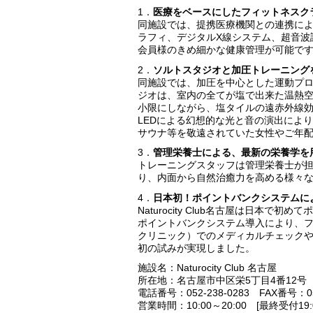
1．
医療をベースにしたフィットネスク
同施設では、提携医療機関との連携によ
ラフィ、デジタルX線システム、超音波
会員様のきめ細かな健康管理が可能で
2．
ソルトスタジオと加圧トレーニング
同施設では、加圧を中心とした運動プ
ジオは、室内の全てが塩で出来た温熱空
小限にしながら、塩タイルの遠赤外線
LEDによる幻想的な光と音の演出によ
サウナ等を敬遠されていた女性やご年
3．
管理栄養士による、最新の栄養学を
トレーニングスタッフは管理栄養士が
り、内面から自然治癒力を高める様々
4．
日本初！ポイントバンクシステムに
Naturocity Club名古屋は日本
ポイントバンクシステム導入により、
クリニック）でのメディカルチェック
初の試みが実現しました。
施設名：Naturocity Club 名古屋
所在地：名古屋市中区栄5丁目4番12号
電話番号：052-238-0283 FAX番号：052
営業時間：10:00～20:00 [最終受付1