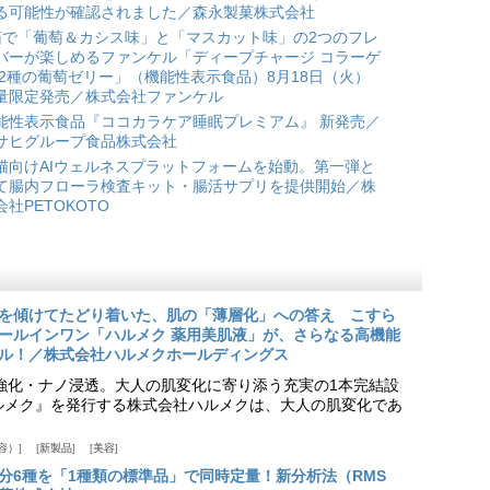
る可能性が確認されました／森永製菓株式会社
箱で「葡萄＆カシス味」と「マスカット味」の2つのフレ
バーが楽しめるファンケル「ディープチャージ コラーゲ
 2種の葡萄ゼリー」（機能性表示食品）8月18日（火）
量限定発売／株式会社ファンケル
能性表示食品『ココカラケア睡眠プレミアム』 新発売／
サヒグループ食品株式会社
猫向けAIウェルネスプラットフォームを始動。第一弾と
て腸内フローラ検査キット・腸活サプリを提供開始／株
会社PETOKOTO
を傾けてたどり着いた、肌の「薄層化」への答え こすら
ールインワン「ハルメク 薬用美肌液」が、さらなる高機能
ル！／株式会社ハルメクホールディングス
ア強化・ナノ浸透。大人の肌変化に寄り添う充実の1本完結設
『ハルメク』を発行する株式会社ハルメクは、大人の肌変化であ
容）
新製品
美容
分6種を「1種類の標準品」で同時定量！新分析法（RMS