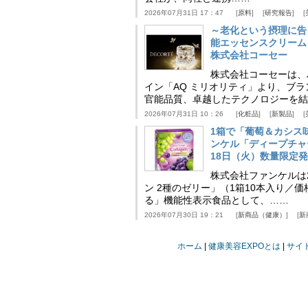
2026年07月31日 17：47
原料
研究報告
～老化という摂理に告
能エッセンスクリーム
株式会社コーセー
株式会社コーセーは、
イン「AQ ミリオリティ」より、ブ
官能品質、卓越したテクノロジーを結
2026年07月31日 10：26
化粧品
新製品
1箱で「葡萄＆カシス
ンケル「ディープチャ
18日（火）数量限定
株式会社ファンケルは2
ン 2種のゼリー」（1箱10本入り／
る」機能性表示食品として、……
2026年07月30日 19：21
新商品（健康）
新
ホーム
健康美容EXPOとは
サイ