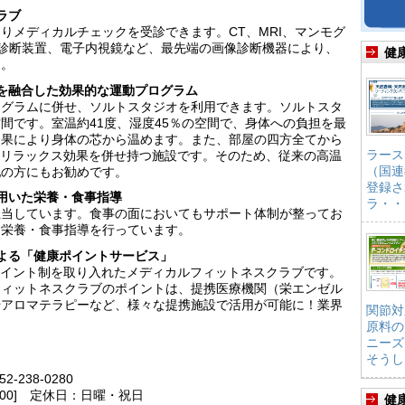
ラブ
りメディカルチェックを受診できます。CT、MRI、マンモグ
診断装置、電子内視鏡など、最先端の画像診断機器により、
健
す。
を融合した効果的な運動プログラム
ログラムに併せ、ソルトスタジオを利用できます。ソルトスタ
間です。室温約41度、湿度45％の空間で、身体への負担を最
効果により身体の芯から温めます。また、部屋の四方全てから
ラース
りリラックス効果を併せ持つ施設です。そのため、従来の高温
（国連
配の方にもお勧めです。
登録さ
用いた栄養・食事指導
ラ・・
担当しています。食事の面においてもサポート体制が整ってお
な栄養・食事指導を行っています。
よる「健康ポイントサービス」
で初めてポイント制を取り入れたメディカルフィットネスクラブです。
フィットネスクラブのポイントは、提携医療機関（栄エンゼル
やアロマテラピーなど、様々な提携施設で活用が可能に！業界
関節対
原料の
ニーズ
そうし
-238-0280
9:00] 定休日：日曜・祝日
健