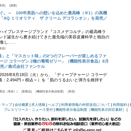
美容
調査
ぐ。～ 100年美肌への想いを込めた最高峰（※1）の高機
「AQ ミリオリティ ザ クリーム デコラシオン」を発売／
ハイプレステージブランド『コスメデコルテ』の最高峰ラ
ランド誕生から磨き続けてきた最先端の美容皮膚科学と独自の
集し……
美容
味」と「マスカット味」の2つのフレーバーが楽しめるファ
ージ コラーゲン 2種の葡萄ゼリー」（機能性表示食品）8月
発売／株式会社ファンケル
026年8月18日（火）から、「ディープチャージ コラーゲ
価格：2,494円＜税込＞）を「肌のうるおいと弾力を維持す
商品（美容）
新製品
機能性表示食品制度
美容
トマップ
会社概要
求人情報
ヘルプ
利用者情報の外部送信について
利用規約
プレスリリース・ニュース受付
機能性表示食品制度［機能性表示対応素材］