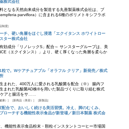
薬株式会社
料となる天然由来成分を製造する丸善製薬株式会社は、ブ
pferia parviflora）に含まれる6種のポリメトキシフラボ
品制度
プローチ、硬い角層をほぐし浸透「エクイタンス ホワイトロー
スター株式会社
美白有効成分「リノレックS」配合～ サンスターグループは、美
ANCE（エクイタンス）」より、硬く厚くなった角層を柔らか
1粒で。Wケアチュアブル「オラフル クリア」新発売／株式
所
生まれた、400万人に愛される乳酸菌を配合（※） 腸内フ
生まれた乳酸菌AD株®を用いた製品づくりに取り組む株式
ケアと腸活をサ……
健康）
新商品（美容）
新製品
実配合で、おいしく続ける美活習慣。冷え、脚のむくみ、
プローチする機能性表示食品が新登場／新日本製薬 株式会
は、機能性表示食品粉末・顆粒インスタントコーヒー市場国