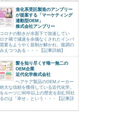
進化系受託製造のアンプリー
が提案する「マーケティング
連動型OEM」
株式会社アンプリー
コロナの動きが水面下で加速してい
ロナ禍で減速を余儀なくされたインバ
需要もようやく規制が解かれ、復調の
みえつつある・・・【記事詳細】
髪を知り尽くす唯一無二の
OEM企業
近代化学株式会社
ヘアケア製品のOEMメーカー
絶大な信頼を獲得している近代化学。
をルーツに90年以上の歴史を刻む同社
るのは「幸せ」という・・・【記事詳