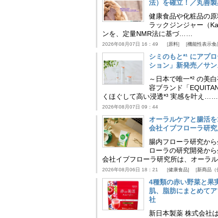
法）を確立！／丸善製
健康食品や化粧品の原
ラックジンジャー（Kaem
ンを、定量NMR法に基づ……
2026年08月07日 16：49
原料
機能性表示食
シミのもと*¹ にア
ション」新発売／サン
～日本で唯一*² の
容ブランド「EQUIT
くほぐして高い浸透*³ 実感を叶え……
2026年08月07日 09：44
オーラルケアと腸活を
会社イブフローラ研究
腸内フローラ研究から
ローラの研究開発から
会社イブフローラ研究所は、オーラル
2026年08月06日 18：21
健康食品
新商品（
4種類の赤い野菜と果
肌、脂肪にまとめてア
社
新日本製薬 株式会社