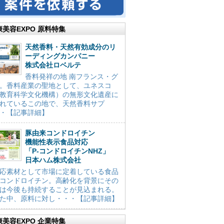
康美容EXPO 原料特集
天然香料・天然有効成分のリ
ーディングカンパニー
株式会社ロベルテ
香料発祥の地 南フランス・グ
。香料産業の聖地として、ユネスコ
教育科学文化機構）の無形文化遺産に
れているこの地で、天然香料サプ
・【記事詳細】
豚由来コンドロイチン
機能性表示食品対応
「P-コンドロイチンNHZ」
日本ハム株式会社
応素材として市場に定着している食品
コンドロイチン。高齢化を背景にその
は今後も持続することが見込まれる。
た中、原料に対し・・・【記事詳細】
康美容EXPO 企業特集