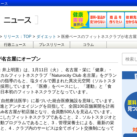
ュース
リリース：TOP
ダイエット
医療ベースのフィットネスクラブが名古屋
行政ニュース
プレスリリース
コラム
が名古屋にオープン
：井上明憲）は、1月11日（火）、名古屋・栄に「健康」・
ィットネスクラブ『Naturocity Club 名古屋』をグラン
師の指導のもと、塩タイルで囲まれた異次元空間（ソルトスタ
を採用しています。「医療」をベースにし、「運動」と「食
の日本初のフィットネスクラブとなっています。
pathy」（自然療法医学）に基づいた統合医療施設を意味しています。
防医療の推進とアンチエイジングを目指して、全国100店舗展開を計画
y Club名古屋が初店舗となり、会員数500人を見込んでいます。
にしたフィットネスクラブであること、2．ソルトスタジオと
動プログラムであること、3．管理栄養士による、最新の栄
と、4．クラブ内のサービスは全てポイント交換制になって