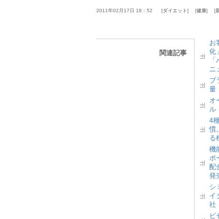
2011年02月17日 18：52
ダイエット
健康
お
化
関連記事
「
ニ
ブ
量
オ
ル
4
慣
る
機
ポ
配
発
シ
イ
社
ピ