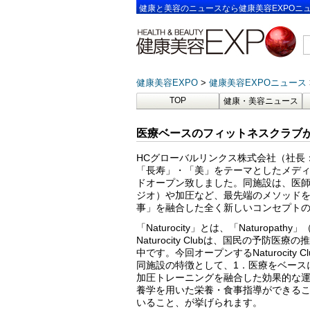
健康と美容のニュースなら健康美容EXPOニ
健康美容EXPO
健康美容EXPOニュース
TOP
健康・美容ニュース
医療ベースのフィットネスクラブ
HCグローバルリンクス株式会社（社長
「長寿」・「美」をテーマとしたメディカルフ
ドオープン致しました。同施設は、医
ジオ）や加圧など、最先端のメソッド
事」を融合した全く新しいコンセプト
「Naturocity」とは、「Naturo
Naturocity Clubは、国民の予
中です。今回オープンするNaturocit
同施設の特徴として、1．医療をベース
加圧トレーニングを融合した効果的な運
養学を用いた栄養・食事指導ができるこ
いること、が挙げられます。