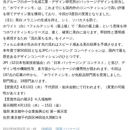
当グループのポーラ化成工業・デザイン研究所がパッケージデザインを担当し
た「ホワイティシモ」は、これまでにも国内外のコンペティションで高い評価
を得てデザイン賞を獲得しており、今回が3度目の受賞となりました。
（注1）美白:メラニンの生成を抑え、シミ、ソバカスを防ぐ。
ホワイト（白）+フォルテッシモ（最上級）で「美白の最上級」という意味を持
つホワイティシモシリーズは、速く、確実に美白に迫ります。即効性と透明感
を表現するため『流れ落ちる水』をイメージ。
フォルム全体が生み出す光の流れはスピード感ある美白効果を予感させます。
本年度で第50回目となるJPCパッケージング コンペティションは、国内で最も
歴史あるデザインコンペティションのひとつです。
JPI（32日本包装技術協会）の「日本 パッケージング コンテスト」と並び、デ
ザイン性や機能性等、多方面からパッケージの優秀性が競われます。今回は
197点の応募の中から、「ホワイティシモ」が化粧品部門賞を受賞しました。
部門賞は、18部門あります。
【授賞式】4月13日（水） 千代田区・如水会館にて行われます。（変更の可能
性があります）
【受賞作品の展示】※入場無料
展示期間:4月13日（水）～15日（金）
場所:東京都中小企業振興公社 第一展示室
住所:東京都千代田区神田佐久間町1-9
2011年04月02日 10：46
化粧品
容器･パッケージ