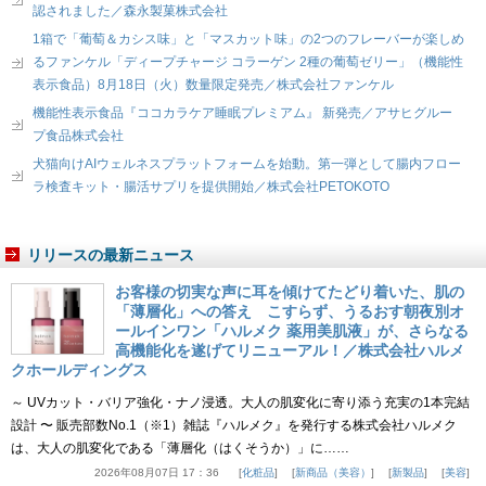
認されました／森永製菓株式会社
1箱で「葡萄＆カシス味」と「マスカット味」の2つのフレーバーが楽しめ
るファンケル「ディープチャージ コラーゲン 2種の葡萄ゼリー」（機能性
表示食品）8月18日（火）数量限定発売／株式会社ファンケル
機能性表示食品『ココカラケア睡眠プレミアム』 新発売／アサヒグルー
プ食品株式会社
犬猫向けAIウェルネスプラットフォームを始動。第一弾として腸内フロー
ラ検査キット・腸活サプリを提供開始／株式会社PETOKOTO
リリースの最新ニュース
お客様の切実な声に耳を傾けてたどり着いた、肌の
「薄層化」への答え こすらず、うるおす朝夜別オ
ールインワン「ハルメク 薬用美肌液」が、さらなる
高機能化を遂げてリニューアル！／株式会社ハルメ
クホールディングス
～ UVカット・バリア強化・ナノ浸透。大人の肌変化に寄り添う充実の1本完結
設計 〜 販売部数No.1（※1）雑誌『ハルメク』を発行する株式会社ハルメク
は、大人の肌変化である「薄層化（はくそうか）」に……
2026年08月07日 17：36
化粧品
新商品（美容）
新製品
美容