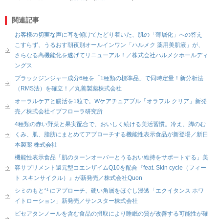
関連記事
お客様の切実な声に耳を傾けてたどり着いた、肌の「薄層化」への答え
こすらず、うるおす朝夜別オールインワン「ハルメク 薬用美肌液」が、
さらなる高機能化を遂げてリニューアル！／株式会社ハルメクホールディ
ングス
ブラックジンジャー成分6種を「1種類の標準品」で同時定量！新分析法
（RMS法）を確立！／丸善製薬株式会社
オーラルケアと腸活を1粒で。Wケアチュアブル「オラフル クリア」新発
売／株式会社イブフローラ研究所
4種類の赤い野菜と果実配合で、おいしく続ける美活習慣。冷え、脚のむ
くみ、肌、脂肪にまとめてアプローチする機能性表示食品が新登場／新日
本製薬 株式会社
機能性表示食品「肌のターンオーバーとうるおい維持をサポートする」美
容サプリメント還元型コエンザイムQ10を配合『feat. Skin cycle（フィー
ト スキンサイクル）』が新発売／株式会社Quon
シミのもと*¹ にアプローチ、硬い角層をほぐし浸透「エクイタンス ホワ
イトローション」新発売／サンスター株式会社
ピセアタンノールを含む食品の摂取により睡眠の質が改善する可能性が確