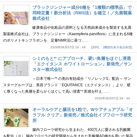
ブラックジンジャー成分6種を「1種類の標準品」で
同時定量！新分析法（RMS法）を確立！／丸善製薬
株式会社
健康食品や化粧品の原料となる天然由来成分を製造する丸善
製薬株式会社は、ブラックジンジャー（Kaempferia parviflora）に含まれる6種
のポリメトキシフラボンを、定量NMR法に基づ……
2026年08月07日 16：49
原料
機能性表示食品制度
シミのもと*¹ にアプローチ、硬い角層をほぐし浸透
「エクイタンス ホワイトローション」新発売／サン
スター株式会社
～日本で唯一*² の美白有効成分「リノレックS」配合～ サン
スターグループは、美容ブランド「EQUITANCE（エクイタンス）」より、硬
く厚くなった角層を柔らかくほぐして高い浸透*³ 実感を叶え……
2026年08月07日 09：44
オーラルケアと腸活を1粒で。Wケアチュアブル「オ
ラフル クリア」新発売／株式会社イブフローラ研究
所
腸内フローラ研究から生まれた、400万人に愛される乳酸菌
を配合（※） 腸内フローラの研究開発から生まれた乳酸菌AD株®を用いた製品