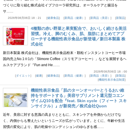
づくりに取り組む株式会社イブフローラ研究所は、オーラルケアと腸活を
サ……
2026年08月06日 18：21
健康食品
新商品（健康）
新商品（美容）
新製品
4種類の赤い野菜と果実配合で、おいしく続ける美活
習慣。冷え、脚のむくみ、肌、脂肪にまとめてアプ
ローチする機能性表示食品が新登場／新日本製薬 株
式会社
新日本製薬 株式会社は、機能性表示食品粉末・顆粒インスタントコーヒー市場
国内売上No.1※1の「Slimore Coffee（スリモアコーヒー）」などを展開するヘ
ルスケアブランド『Fun and He……
2026年08月06日 18：00
ダイエット
健康
健康食品
新商品（健康）
新商品（美容）
新製品
機能性表示食品制度
機能性表示食品「肌のターンオーバーとうるおい維
持をサポートする」美容サプリメント還元型コエン
ザイムQ10を配合『feat. Skin cycle（フィート スキ
ンサイクル）』が新発売／株式会社Quon
近年、美容に対する意識の高まりとともに、スキンケアを外側からだけでな
く、内側からも整えたいというニーズが広がっています。とくに、年齢や生活
習慣の変化により、肌の乾燥やコンディションのゆらぎを感……