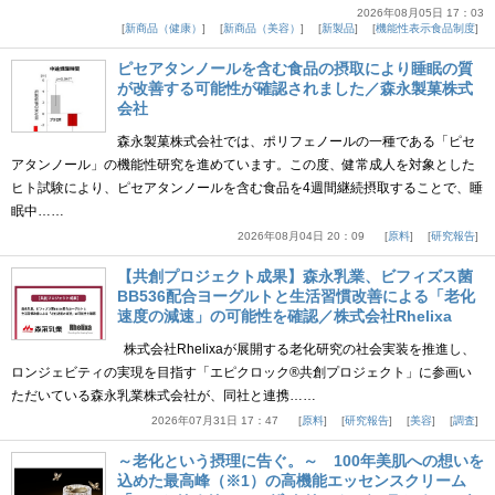
2026年08月05日 17：03
新商品（健康）
新商品（美容）
新製品
機能性表示食品制度
ピセアタンノールを含む食品の摂取により睡眠の質
が改善する可能性が確認されました／森永製菓株式
会社
森永製菓株式会社では、ポリフェノールの一種である「ピセ
アタンノール」の機能性研究を進めています。この度、健常成人を対象とした
ヒト試験により、ピセアタンノールを含む食品を4週間継続摂取することで、睡
眠中……
2026年08月04日 20：09
原料
研究報告
【共創プロジェクト成果】森永乳業、ビフィズス菌
BB536配合ヨーグルトと生活習慣改善による「老化
速度の減速」の可能性を確認／株式会社Rhelixa
株式会社Rhelixaが展開する老化研究の社会実装を推進し、
ロンジェビティの実現を目指す「エピクロック®共創プロジェクト」に参画い
ただいている森永乳業株式会社が、同社と連携……
2026年07月31日 17：47
原料
研究報告
美容
調査
～老化という摂理に告ぐ。～ 100年美肌への想いを
込めた最高峰（※1）の高機能エッセンスクリーム