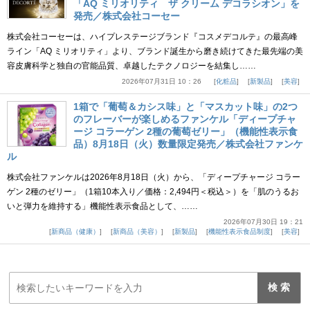
「AQ ミリオリティ ザ クリーム デコラシオン」を
発売／株式会社コーセー
株式会社コーセーは、ハイプレステージブランド『コスメデコルテ』の最高峰
ライン「AQ ミリオリティ」より、ブランド誕生から磨き続けてきた最先端の美
容皮膚科学と独自の官能品質、卓越したテクノロジーを結集し……
2026年07月31日 10：26
化粧品
新製品
美容
1箱で「葡萄＆カシス味」と「マスカット味」の2つ
のフレーバーが楽しめるファンケル「ディープチャ
ージ コラーゲン 2種の葡萄ゼリー」（機能性表示食
品）8月18日（火）数量限定発売／株式会社ファンケ
ル
株式会社ファンケルは2026年8月18日（火）から、「ディープチャージ コラー
ゲン 2種のゼリー」（1箱10本入り／価格：2,494円＜税込＞）を「肌のうるお
いと弾力を維持する」機能性表示食品として、……
2026年07月30日 19：21
新商品（健康）
新商品（美容）
新製品
機能性表示食品制度
美容