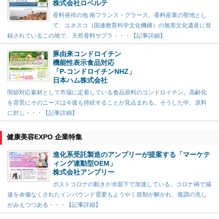
株式会社ロベルテ
香料発祥の地 南フランス・グラース。香料産業の聖地とし
て、ユネスコ（国連教育科学文化機構）の無形文化遺産に登
録されているこの地で、天然香料サプラ・・・【記事詳細】
豚由来コンドロイチン
機能性表示食品対応
「P-コンドロイチンNHZ」
日本ハム株式会社
関節対応素材として市場に定着している食品原料のコンドロイチン。高齢化
を背景にそのニーズは今後も持続することが見込まれる。そうした中、原料
に対し・・・【記事詳細】
健康美容EXPO 企業特集
進化系受託製造のアンプリーが提案する「マーケテ
ィング連動型OEM」
株式会社アンプリー
ポストコロナの動きが水面下で加速している。コロナ禍で減
速を余儀なくされたインバウンド需要もようやく規制が解かれ、復調の兆し
がみえつつある・・・【記事詳細】