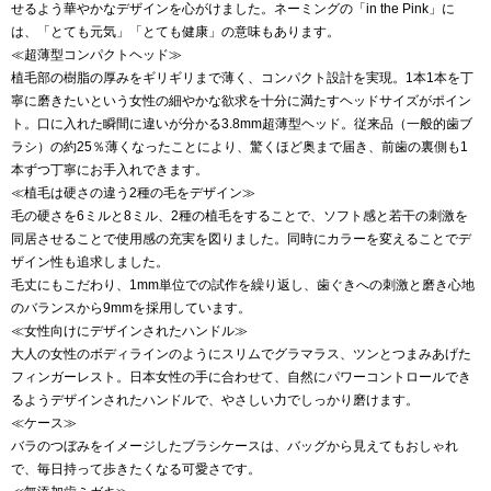
せるよう華やかなデザインを心がけました。ネーミングの「in the Pink」に
は、「とても元気」「とても健康」の意味もあります。
≪超薄型コンパクトヘッド≫
植毛部の樹脂の厚みをギリギリまで薄く、コンパクト設計を実現。1本1本を丁
寧に磨きたいという女性の細やかな欲求を十分に満たすヘッドサイズがポイン
ト。口に入れた瞬間に違いが分かる3.8mm超薄型ヘッド。従来品（一般的歯ブ
ラシ）の約25％薄くなったことにより、驚くほど奥まで届き、前歯の裏側も1
本ずつ丁寧にお手入れできます。
≪植毛は硬さの違う2種の毛をデザイン≫
毛の硬さを6ミルと8ミル、2種の植毛をすることで、ソフト感と若干の刺激を
同居させることで使用感の充実を図りました。同時にカラーを変えることでデ
ザイン性も追求しました。
毛丈にもこだわり、1mm単位での試作を繰り返し、歯ぐきへの刺激と磨き心地
のバランスから9mmを採用しています。
≪女性向けにデザインされたハンドル≫
大人の女性のボディラインのようにスリムでグラマラス、ツンとつまみあげた
フィンガーレスト。日本女性の手に合わせて、自然にパワーコントロールでき
るようデザインされたハンドルで、やさしい力でしっかり磨けます。
≪ケース≫
バラのつぼみをイメージしたブラシケースは、バッグから見えてもおしゃれ
で、毎日持って歩きたくなる可愛さです。