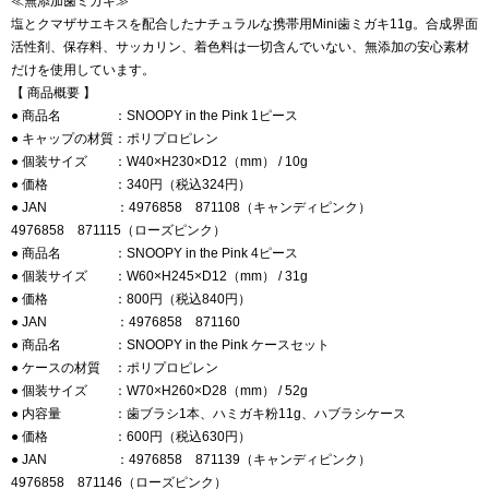
≪無添加歯ミガキ≫
塩とクマザサエキスを配合したナチュラルな携帯用Mini歯ミガキ11g。合成界面
活性剤、保存料、サッカリン、着色料は一切含んでいない、無添加の安心素材
だけを使用しています。
【 商品概要 】
● 商品名 ：SNOOPY in the Pink 1ピース
● キャップの材質：ポリプロピレン
● 個装サイズ ：W40×H230×D12（mm） / 10g
● 価格 ：340円（税込324円）
● JAN ：4976858 871108（キャンディピンク）
4976858 871115（ローズピンク）
● 商品名 ：SNOOPY in the Pink 4ピース
● 個装サイズ ：W60×H245×D12（mm） / 31g
● 価格 ：800円（税込840円）
● JAN ：4976858 871160
● 商品名 ：SNOOPY in the Pink ケースセット
● ケースの材質 ：ポリプロピレン
● 個装サイズ ：W70×H260×D28（mm） / 52g
● 内容量 ：歯ブラシ1本、ハミガキ粉11g、ハブラシケース
● 価格 ：600円（税込630円）
● JAN ：4976858 871139（キャンディピンク）
4976858 871146（ローズピンク）