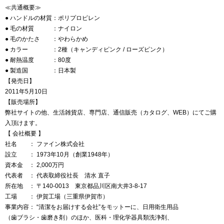
≪共通概要≫
● ハンドルの材質：ポリプロピレン
● 毛の材質 ：ナイロン
● 毛のかたさ ：やわらかめ
● カラー ：2種（キャンディピンク / ローズピンク）
● 耐熱温度 ：80度
● 製造国 ：日本製
【発売日】
2011年5月10日
【販売場所】
弊社サイトの他、生活雑貨店、専門店、通信販売（カタログ、WEB）にてご購
入頂けます。
【 会社概要 】
社名 ： ファイン株式会社
設立 ： 1973年10月（創業1948年）
資本金 ： 2,000万円
代表者 ： 代表取締役社長 清水 直子
所在地 ： 〒140-0013 東京都品川区南大井3-8-17
工場 ： 伊賀工場（三重県伊賀市）
事業内容： “清潔をお届けする会社”をモットーに、日用衛生用品
（歯ブラシ・歯磨き剤）のほか、医科・理化学器具類洗浄剤、