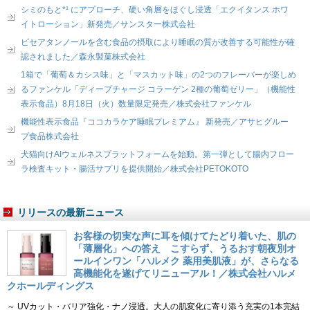
シミのもと*¹ にアプローチ、硬い角層をほぐし浸透「エクイタンス ホワ
イトローション」新発売／サンスター株式会社
ピセアタンノールを含む食品の摂取により睡眠の質が改善する可能性が確
認されました／森永製菓株式会社
1箱で「葡萄＆カシス味」と「マスカット味」の2つのフレーバーが楽しめ
るファンケル「ディープチャージ コラーゲン 2種の葡萄ゼリー」（機能性
表示食品）8月18日（火）数量限定発売／株式会社ファンケル
機能性表示食品『ココカラケア睡眠プレミアム』 新発売／アサヒグルー
プ食品株式会社
犬猫向けAIウェルネスプラットフォームを始動。第一弾として腸内フロー
ラ検査キット・腸活サプリを提供開始／株式会社PETOKOTO
リリースの最新ニュース
お客様の切実な声に耳を傾けてたどり着いた、肌の
「薄層化」への答え こすらず、うるおす朝夜別オ
ールインワン「ハルメク 薬用美肌液」が、さらなる
高機能化を遂げてリニューアル！／株式会社ハルメ
クホールディングス
～ UVカット・バリア強化・ナノ浸透。大人の肌変化に寄り添う充実の1本完結