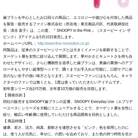
歯ブラシを中心としたお口回りの商品に、エコロジーや遊び心を付加した商品
を製造・販売するファイン株式会社（所在地：東京都品川区、代表取締役社
長：清水 直子）は、この度、『 SNOOPY in the Pink 』（スヌーピー イン ザ
ピンク） 3アイテムを5月10日発売します。
ホームページURL：
http://www.fine-revolution.co.jp/
同製品は、従来のスヌーピーシリーズとは大きくイメージを刷新することで、
ターゲット層を女性に絞り込んで展開します。華やかさとキュートさを持ち合
わせたデザインに、さらに機能性を追求した歯ブラシは、奥歯の裏側へのアプ
ローチもしやすい超薄型ヘッドで、隅々までお手入れが可能に。口腔ケアに余
念のない女子の強い味方となります。スヌーピーファンにはもちろん、キャラ
クターのファンでは無くとも、1度は使っていただきたいアイテムです。
初年度シリーズ合計5万個、次年度10万個の販売を目指します。
【 開発目的 】
同社の販売するSNOOPY歯ブラシの定番、SNOOPY Everyday Use（エブリデ
ーユース）シリーズを大幅にリニューアルすることで、ターゲット層を女性に
絞り、幅広い年齢層に使用していただける商品開発を目的としました。
【 商品特徴 】
健康、若さ、活力、純真、新鮮さを連想させる「ピンク」色を採用したのに
は、使う人が元気に、幸せに、の想いを込めており、また色の持つ特性を生か