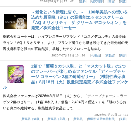
2026年07月31日 17：47
原料
研究報告
美容
調査
～老化という摂理に告ぐ。～ 100年美肌への想いを
込めた最高峰（※1）の高機能エッセンスクリーム
「AQ ミリオリティ ザ クリーム デコラシオン」を
発売／株式会社コーセー
株式会社コーセーは、ハイプレステージブランド『コスメデコルテ』の最高峰
ライン「AQ ミリオリティ」より、ブランド誕生から磨き続けてきた最先端の美
容皮膚科学と独自の官能品質、卓越したテクノロジーを結集し……
2026年07月31日 10：26
化粧品
新製品
美容
1箱で「葡萄＆カシス味」と「マスカット味」の2つ
のフレーバーが楽しめるファンケル「ディープチャ
ージ コラーゲン 2種の葡萄ゼリー」（機能性表示食
品）8月18日（火）数量限定発売／株式会社ファンケ
ル
株式会社ファンケルは2026年8月18日（火）から、「ディープチャージ コラー
ゲン 2種のゼリー」（1箱10本入り／価格：2,494円＜税込＞）を「肌のうるお
いと弾力を維持する」機能性表示食品として、……
2026年07月30日 19：21
新商品（健康）
新商品（美容）
新製品
機能性表示食品制度
美容