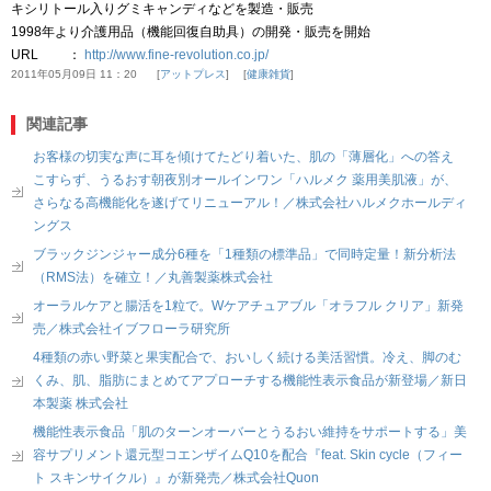
キシリトール入りグミキャンディなどを製造・販売
1998年より介護用品（機能回復自助具）の開発・販売を開始
URL ：
http://www.fine-revolution.co.jp/
2011年05月09日 11：20
アットプレス
健康雑貨
関連記事
お客様の切実な声に耳を傾けてたどり着いた、肌の「薄層化」への答え
こすらず、うるおす朝夜別オールインワン「ハルメク 薬用美肌液」が、
さらなる高機能化を遂げてリニューアル！／株式会社ハルメクホールディ
ングス
ブラックジンジャー成分6種を「1種類の標準品」で同時定量！新分析法
（RMS法）を確立！／丸善製薬株式会社
オーラルケアと腸活を1粒で。Wケアチュアブル「オラフル クリア」新発
売／株式会社イブフローラ研究所
4種類の赤い野菜と果実配合で、おいしく続ける美活習慣。冷え、脚のむ
くみ、肌、脂肪にまとめてアプローチする機能性表示食品が新登場／新日
本製薬 株式会社
機能性表示食品「肌のターンオーバーとうるおい維持をサポートする」美
容サプリメント還元型コエンザイムQ10を配合『feat. Skin cycle（フィー
ト スキンサイクル）』が新発売／株式会社Quon