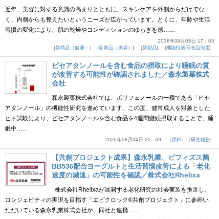
近年、美容に対する意識の高まりとともに、スキンケアを外側からだけでな
く、内側からも整えたいというニーズが広がっています。とくに、年齢や生活
習慣の変化により、肌の乾燥やコンディションのゆらぎを感……
2026年08月05日 17：03
新商品（健康）
新商品（美容）
新製品
機能性表示食品制度
ピセアタンノールを含む食品の摂取により睡眠の質
が改善する可能性が確認されました／森永製菓株式
会社
森永製菓株式会社では、ポリフェノールの一種である「ピセ
アタンノール」の機能性研究を進めています。この度、健常成人を対象とした
ヒト試験により、ピセアタンノールを含む食品を4週間継続摂取することで、睡
眠中……
2026年08月04日 20：09
原料
研究報告
【共創プロジェクト成果】森永乳業、ビフィズス菌
BB536配合ヨーグルトと生活習慣改善による「老化
速度の減速」の可能性を確認／株式会社Rhelixa
株式会社Rhelixaが展開する老化研究の社会実装を推進し、
ロンジェビティの実現を目指す「エピクロック®共創プロジェクト」に参画い
ただいている森永乳業株式会社が、同社と連携……