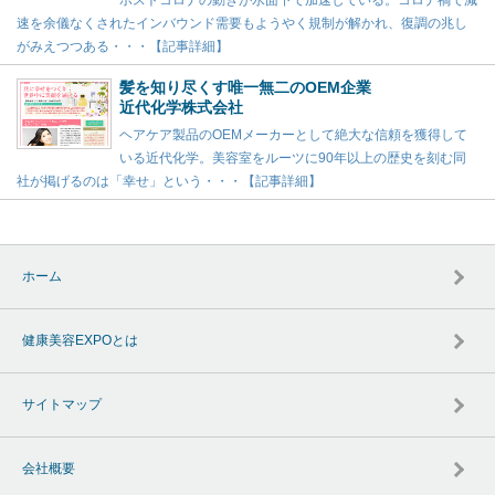
ポストコロナの動きが水面下で加速している。コロナ禍で減
速を余儀なくされたインバウンド需要もようやく規制が解かれ、復調の兆し
がみえつつある・・・【記事詳細】
髪を知り尽くす唯一無二のOEM企業
近代化学株式会社
ヘアケア製品のOEMメーカーとして絶大な信頼を獲得して
いる近代化学。美容室をルーツに90年以上の歴史を刻む同
社が掲げるのは「幸せ」という・・・【記事詳細】
ホーム
健康美容EXPOとは
サイトマップ
会社概要