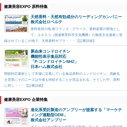
健康美容EXPO 原料特集
天然香料・天然有効成分のリーディングカンパニー
株式会社ロベルテ
香料発祥の地 南フランス・グラース。香料産業の聖地とし
て、ユネスコ（国連教育科学文化機構）の無形文化遺産に登
録されているこの地で、天然香料サプラ・・・【記事詳細】
豚由来コンドロイチン
機能性表示食品対応
「P-コンドロイチンNHZ」
日本ハム株式会社
関節対応素材として市場に定着している食品原料のコンドロイチン。高齢化
を背景にそのニーズは今後も持続することが見込まれる。そうした中、原料
に対し・・・【記事詳細】
健康美容EXPO 企業特集
進化系受託製造のアンプリーが提案する「マーケテ
ィング連動型OEM」
株式会社アンプリー