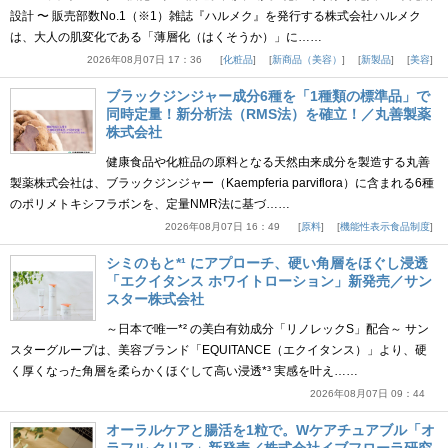
設計 〜 販売部数No.1（※1）雑誌『ハルメク』を発行する株式会社ハルメク
は、大人の肌変化である「薄層化（はくそうか）」に……
2026年08月07日 17：36
化粧品
新商品（美容）
新製品
美容
ブラックジンジャー成分6種を「1種類の標準品」で
同時定量！新分析法（RMS法）を確立！／丸善製薬
株式会社
健康食品や化粧品の原料となる天然由来成分を製造する丸善
製薬株式会社は、ブラックジンジャー（Kaempferia parviflora）に含まれる6種
のポリメトキシフラボンを、定量NMR法に基づ……
2026年08月07日 16：49
原料
機能性表示食品制度
シミのもと*¹ にアプローチ、硬い角層をほぐし浸透
「エクイタンス ホワイトローション」新発売／サン
スター株式会社
～日本で唯一*² の美白有効成分「リノレックS」配合～ サン
スターグループは、美容ブランド「EQUITANCE（エクイタンス）」より、硬
く厚くなった角層を柔らかくほぐして高い浸透*³ 実感を叶え……
2026年08月07日 09：44
オーラルケアと腸活を1粒で。Wケアチュアブル「オ
ラフル クリア」新発売／株式会社イブフローラ研究