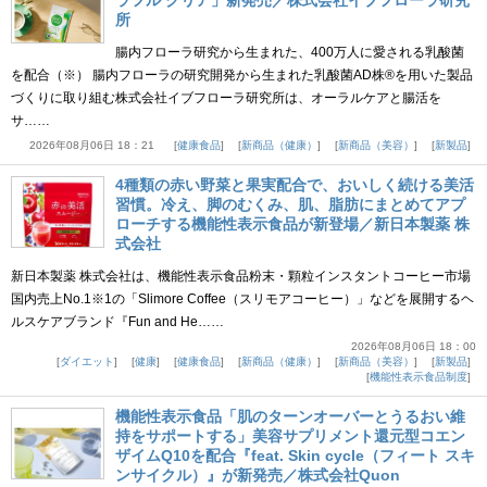
所
腸内フローラ研究から生まれた、400万人に愛される乳酸菌
を配合（※） 腸内フローラの研究開発から生まれた乳酸菌AD株®を用いた製品
づくりに取り組む株式会社イブフローラ研究所は、オーラルケアと腸活を
サ……
2026年08月06日 18：21
健康食品
新商品（健康）
新商品（美容）
新製品
4種類の赤い野菜と果実配合で、おいしく続ける美活
習慣。冷え、脚のむくみ、肌、脂肪にまとめてアプ
ローチする機能性表示食品が新登場／新日本製薬 株
式会社
新日本製薬 株式会社は、機能性表示食品粉末・顆粒インスタントコーヒー市場
国内売上No.1※1の「Slimore Coffee（スリモアコーヒー）」などを展開するヘ
ルスケアブランド『Fun and He……
2026年08月06日 18：00
ダイエット
健康
健康食品
新商品（健康）
新商品（美容）
新製品
機能性表示食品制度
機能性表示食品「肌のターンオーバーとうるおい維
持をサポートする」美容サプリメント還元型コエン
ザイムQ10を配合『feat. Skin cycle（フィート スキ
ンサイクル）』が新発売／株式会社Quon