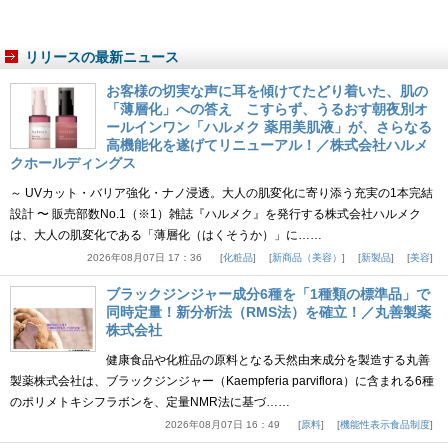
リリースの最新ニュース
お客様の切実な声に耳を傾けてたどり着いた、肌の
「薄層化」への答え こすらず、うるおす朝夜別オ
ールインワン「ハルメク 薬用美肌液」が、さらなる
高機能化を遂げてリニューアル！／株式会社ハルメ
クホールディングス
～ UVカット・バリア強化・ナノ浸透。大人の肌変化に寄り添う充実の1本完結
設計 〜 販売部数No.1（※1）雑誌『ハルメク』を発行する株式会社ハルメク
は、大人の肌変化である「薄層化（はくそうか）」に……
2026年08月07日 17：36
化粧品
新商品（美容）
新製品
美容
ブラックジンジャー成分6種を「1種類の標準品」で
同時定量！新分析法（RMS法）を確立！／丸善製薬
株式会社
健康食品や化粧品の原料となる天然由来成分を製造する丸善
製薬株式会社は、ブラックジンジャー（Kaempferia parviflora）に含まれる6種
のポリメトキシフラボンを、定量NMR法に基づ……
2026年08月07日 16：49
原料
機能性表示食品制度