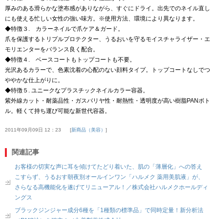
厚みのある滑らかな塗布感がありながら、すぐにドライ。出先でのネイル直し
にも使える忙しい女性の強い味方。※使用方法、環境により異なります。
◆特徴３. カラーネイルで爪ケア＆ガード。
爪を保護するトリプルプロテクター、うるおいを守るモイスチャライザー・エ
モリエンターをバランス良く配合。
◆特徴４. ベースコートもトップコートも不要。
光沢あるカラーで、色素沈着の心配のない顔料タイプ。トップコートなしでつ
ややかな仕上がりに。
◆特徴５. ユニークなプラスチックネイルカラー容器。
紫外線カット・耐薬品性・ガスバリヤ性・耐熱性・透明度が高い樹脂PANボト
ル。軽くて持ち運び可能な新世代容器。
2011年09月09日 12：23
新商品（美容）
関連記事
お客様の切実な声に耳を傾けてたどり着いた、肌の「薄層化」への答え
こすらず、うるおす朝夜別オールインワン「ハルメク 薬用美肌液」が、
さらなる高機能化を遂げてリニューアル！／株式会社ハルメクホールディ
ングス
ブラックジンジャー成分6種を「1種類の標準品」で同時定量！新分析法