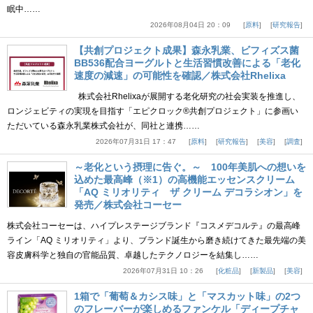
眠中……
2026年08月04日 20：09
原料
研究報告
【共創プロジェクト成果】森永乳業、ビフィズス菌
BB536配合ヨーグルトと生活習慣改善による「老化
速度の減速」の可能性を確認／株式会社Rhelixa
株式会社Rhelixaが展開する老化研究の社会実装を推進し、
ロンジェビティの実現を目指す「エピクロック®共創プロジェクト」に参画い
ただいている森永乳業株式会社が、同社と連携……
2026年07月31日 17：47
原料
研究報告
美容
調査
～老化という摂理に告ぐ。～ 100年美肌への想いを
込めた最高峰（※1）の高機能エッセンスクリーム
「AQ ミリオリティ ザ クリーム デコラシオン」を
発売／株式会社コーセー
株式会社コーセーは、ハイプレステージブランド『コスメデコルテ』の最高峰
ライン「AQ ミリオリティ」より、ブランド誕生から磨き続けてきた最先端の美
容皮膚科学と独自の官能品質、卓越したテクノロジーを結集し……
2026年07月31日 10：26
化粧品
新製品
美容
1箱で「葡萄＆カシス味」と「マスカット味」の2つ
のフレーバーが楽しめるファンケル「ディープチャ