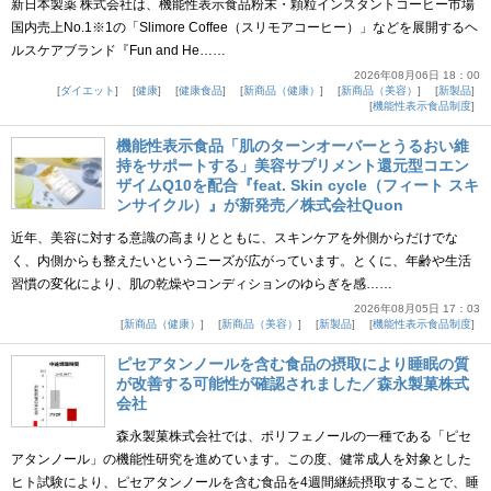
新日本製薬 株式会社は、機能性表示食品粉末・顆粒インスタントコーヒー市場
国内売上No.1※1の「Slimore Coffee（スリモアコーヒー）」などを展開するヘ
ルスケアブランド『Fun and He……
2026年08月06日 18：00
ダイエット
健康
健康食品
新商品（健康）
新商品（美容）
新製品
機能性表示食品制度
機能性表示食品「肌のターンオーバーとうるおい維
持をサポートする」美容サプリメント還元型コエン
ザイムQ10を配合『feat. Skin cycle（フィート スキ
ンサイクル）』が新発売／株式会社Quon
近年、美容に対する意識の高まりとともに、スキンケアを外側からだけでな
く、内側からも整えたいというニーズが広がっています。とくに、年齢や生活
習慣の変化により、肌の乾燥やコンディションのゆらぎを感……
2026年08月05日 17：03
新商品（健康）
新商品（美容）
新製品
機能性表示食品制度
ピセアタンノールを含む食品の摂取により睡眠の質
が改善する可能性が確認されました／森永製菓株式
会社
森永製菓株式会社では、ポリフェノールの一種である「ピセ
アタンノール」の機能性研究を進めています。この度、健常成人を対象とした
ヒト試験により、ピセアタンノールを含む食品を4週間継続摂取することで、睡