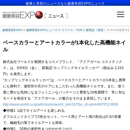
健康と美容のニュースなら健康美容EXPOニュース
健康美容EXPO
健康美容EXPOニュース
リリース：TOP
新商品（美容）
ベースカラーと
ベースカラーとアートカラーが1本化した高機能ネイ
ル
株式会社ワールドが展開するコスメブランド、「アクアガール コスメティク
ス」は、9月9日（金）、新製品“カップリングネイルラッカー”（税込み 2,310
円）を発売します。
“カップリングネイルラッカー”は、ベースカラーとアートカラーが1本化し携帯
にも便利で、速乾性や爪のケアにもこだわった高機能ネイルです。また、使う
度に豊かな気持になるフェミニンなパッケージと豊富な10色展開で、常に旬な
モードを発信する「アクアガール」の魅力をそのまま表現しています。
http://www.world.co.jp/wt/column/world_ism/10/?bn_id=pm44WTP110908
◆特徴1. 1品でネイルアートも楽しめる。
ダブルエンドタイプで2色をセット。ベース用とアート用の割合は5:3の容量
で、極細毛の筆でネイルアートも簡単。
◆特徴2. 55秒の速乾性＆つややか仕上がり。