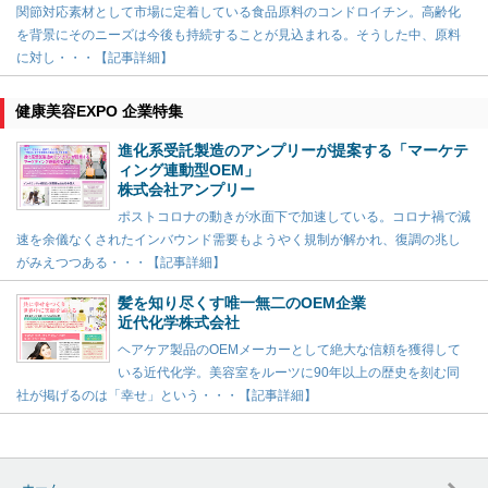
関節対応素材として市場に定着している食品原料のコンドロイチン。高齢化
を背景にそのニーズは今後も持続することが見込まれる。そうした中、原料
に対し・・・【記事詳細】
健康美容EXPO 企業特集
進化系受託製造のアンプリーが提案する「マーケテ
ィング連動型OEM」
株式会社アンプリー
ポストコロナの動きが水面下で加速している。コロナ禍で減
速を余儀なくされたインバウンド需要もようやく規制が解かれ、復調の兆し
がみえつつある・・・【記事詳細】
髪を知り尽くす唯一無二のOEM企業
近代化学株式会社
ヘアケア製品のOEMメーカーとして絶大な信頼を獲得して
いる近代化学。美容室をルーツに90年以上の歴史を刻む同
社が掲げるのは「幸せ」という・・・【記事詳細】