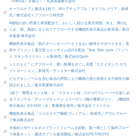
（RMS法）を確立！／丸善製薬株式会社
オーラルケアと腸活を1粒で。Wケアチュアブル「オラフル クリア」新発
売／株式会社イブフローラ研究所
4種類の赤い野菜と果実配合で、おいしく続ける美活習慣。冷え、脚のむ
くみ、肌、脂肪にまとめてアプローチする機能性表示食品が新登場／新日
本製薬 株式会社
機能性表示食品「肌のターンオーバーとうるおい維持をサポートする」美
容サプリメント還元型コエンザイムQ10を配合『feat. Skin cycle（フィー
ト スキンサイクル）』が新発売／株式会社Quon
シミのもと*¹ にアプローチ、硬い角層をほぐし浸透「エクイタンス ホワ
イトローション」新発売／サンスター株式会社
ピセアタンノールを含む食品の摂取により睡眠の質が改善する可能性が確
認されました／森永製菓株式会社
1箱で「葡萄＆カシス味」と「マスカット味」の2つのフレーバーが楽しめ
るファンケル「ディープチャージ コラーゲン 2種の葡萄ゼリー」（機能性
表示食品）8月18日（火）数量限定発売／株式会社ファンケル
機能性表示食品『ココカラケア睡眠プレミアム』 新発売／アサヒグルー
プ食品株式会社
犬猫向けAIウェルネスプラットフォームを始動。第一弾として腸内フロー
ラ検査キット・腸活サプリを提供開始／株式会社PETOKOTO