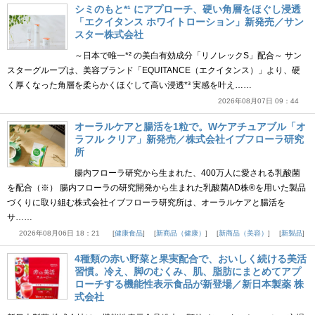
シミのもと*¹ にアプローチ、硬い角層をほぐし浸透
「エクイタンス ホワイトローション」新発売／サン
スター株式会社
～日本で唯一*² の美白有効成分「リノレックS」配合～ サン
スターグループは、美容ブランド「EQUITANCE（エクイタンス）」より、硬
く厚くなった角層を柔らかくほぐして高い浸透*³ 実感を叶え……
2026年08月07日 09：44
オーラルケアと腸活を1粒で。Wケアチュアブル「オ
ラフル クリア」新発売／株式会社イブフローラ研究
所
腸内フローラ研究から生まれた、400万人に愛される乳酸菌
を配合（※） 腸内フローラの研究開発から生まれた乳酸菌AD株®を用いた製品
づくりに取り組む株式会社イブフローラ研究所は、オーラルケアと腸活を
サ……
2026年08月06日 18：21
健康食品
新商品（健康）
新商品（美容）
新製品
4種類の赤い野菜と果実配合で、おいしく続ける美活
習慣。冷え、脚のむくみ、肌、脂肪にまとめてアプ
ローチする機能性表示食品が新登場／新日本製薬 株
式会社