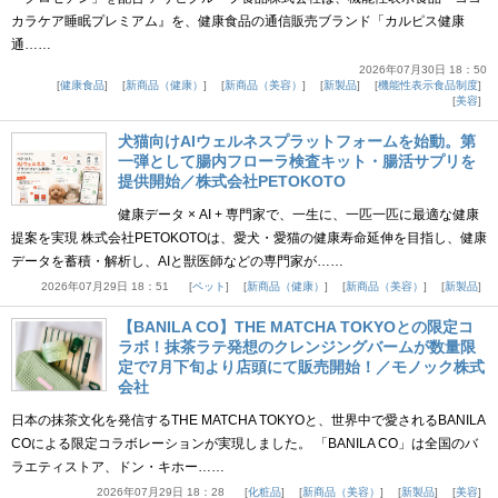
カラケア睡眠プレミアム』を、健康食品の通信販売ブランド「カルピス健康
通……
2026年07月30日 18：50
健康食品
新商品（健康）
新商品（美容）
新製品
機能性表示食品制度
美容
犬猫向けAIウェルネスプラットフォームを始動。第
一弾として腸内フローラ検査キット・腸活サプリを
提供開始／株式会社PETOKOTO
健康データ × AI + 専門家で、一生に、一匹一匹に最適な健康
提案を実現 株式会社PETOKOTOは、愛犬・愛猫の健康寿命延伸を目指し、健康
データを蓄積・解析し、AIと獣医師などの専門家が……
2026年07月29日 18：51
ペット
新商品（健康）
新商品（美容）
新製品
【BANILA CO】THE MATCHA TOKYOとの限定コ
ラボ！抹茶ラテ発想のクレンジングバームが数量限
定で7月下旬より店頭にて販売開始！／モノック株式
会社
日本の抹茶文化を発信するTHE MATCHA TOKYOと、世界中で愛されるBANILA
COによる限定コラボレーションが実現しました。 「BANILA CO」は全国のバ
ラエティストア、ドン・キホー……
2026年07月29日 18：28
化粧品
新商品（美容）
新製品
美容