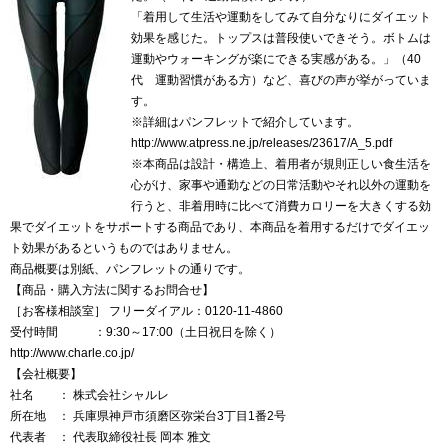
「着用して生活や運動をしてみて自分なりにダイエット
効果を感じた。トップスは普段使いできそう。ボトムは
運動やウォーキングが楽にできる実感がある。」（40
代 運動習慣がある方）など、喜びの声が挙がっていま
す。
※詳細はパンフレットで紹介しています。
http://www.atpress.ne.jp/releases/23617/A_5.pdf
※本商品は設計・構造上、着用者が規則正しい食生活を
心がけ、家事や通勤などの日常活動やそれ以外の運動を
行うと、非着用時に比べて消費カロリーを大きくする効
果でダイエットをサポートする商品であり、本商品を着用するだけでダイエッ
ト効果があるというものではありません。
商品概要は別紙、パンフレットの通りです。
【商品・購入方法に関するお問合せ】
［お客様相談室］ フリーダイアル：0120-11-4860
受付時間 ：9:30～17:00（土日祝日を除く）
http://www.charle.co.jp/
【会社概要】
社名 ： 株式会社シャルレ
所在地 ： 兵庫県神戸市須磨区弥栄台3丁目1番2号
代表者 ： 代表取締役社長 岡本 雅文