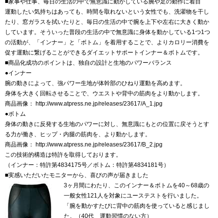
■家事や仕事、毎日の生活の中で無意識に動かしている腕や足の動作に着目
運動したい気持ちはあっても、時間を取れないという女性でも、洗濯物を干し
たり、窓ガラスを拭いたりと、毎日の生活の中で腕を上下や左右に大きく動か
しています。そういった普段の生活の中で無意識に身体を動かしている1つ1つ
の活動が、「インナー」と「ボトム」を着用することで、よりカロリー消費を
促す運動に繋げることができるダイエットサポートインナー＆ボトムです。
■商品化成功のポイントは、独自の設計と生地のパワーバランス
●インナー
腕の動きによって、強パワー生地が体幹部のひねり運動を高めます。
身体を大きく回転させることで、ウエストや背中の筋肉をより動かします。
商品画像： http://www.atpress.ne.jp/releases/23617/A_1.jpg
●ボトム
身体の動きに反発する生地のパワーに対し、無意識にもとの位置に戻そうとす
る力が働き、ヒップ・内腿の筋肉を、より動かします。
商品画像： http://www.atpress.ne.jp/releases/23617/B_2.jpg
この技術的構造は特許を取得しております。
（インナー：特許第4834175号／ボトム：特許第4834181号）
■実感いただいたモニターから、喜びの声が届きました
3ヶ月間にわたり、このインナー＆ボトムを40～68歳の
一般女性121人を対象にユーステストを行いました。
「腕を動かすたびに背中の筋肉を使っていると感じまし
た。（40代 運動習慣のない方）