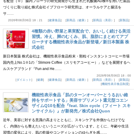
を配合（※） 腸内フローラの研究開発から生まれた乳酸菌AD株®を用いた製品
づくりに取り組む株式会社イブフローラ研究所は、オーラルケアと腸活を
サ……
2026年08月06日 18：21
健康食品
新商品（健康）
新商品（美容）
新製品
4種類の赤い野菜と果実配合で、おいしく続ける美活
習慣。冷え、脚のむくみ、肌、脂肪にまとめてアプ
ローチする機能性表示食品が新登場／新日本製薬 株
式会社
新日本製薬 株式会社は、機能性表示食品粉末・顆粒インスタントコーヒー市場
国内売上No.1※1の「Slimore Coffee（スリモアコーヒー）」などを展開するヘ
ルスケアブランド『Fun and He……
2026年08月06日 18：00
ダイエット
健康
健康食品
新商品（健康）
新商品（美容）
新製品
機能性表示食品制度
機能性表示食品「肌のターンオーバーとうるおい維
持をサポートする」美容サプリメント還元型コエン
ザイムQ10を配合『feat. Skin cycle（フィート スキ
ンサイクル）』が新発売／株式会社Quon
近年、美容に対する意識の高まりとともに、スキンケアを外側からだけでな
く、内側からも整えたいというニーズが広がっています。とくに、年齢や生活
習慣の変化により、肌の乾燥やコンディションのゆらぎを感……