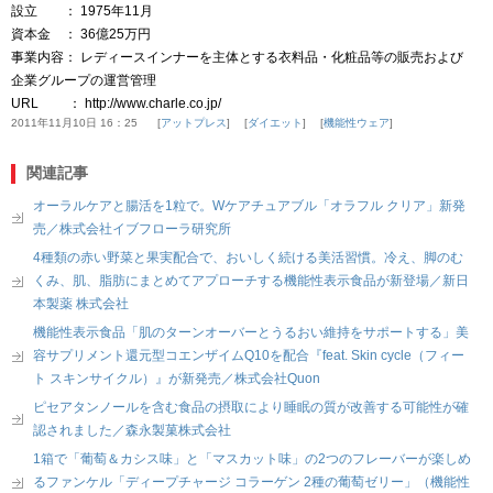
設立 ： 1975年11月
資本金 ： 36億25万円
事業内容： レディースインナーを主体とする衣料品・化粧品等の販売および
企業グループの運営管理
URL ： http://www.charle.co.jp/
2011年11月10日 16：25
アットプレス
ダイエット
機能性ウェア
関連記事
オーラルケアと腸活を1粒で。Wケアチュアブル「オラフル クリア」新発
売／株式会社イブフローラ研究所
4種類の赤い野菜と果実配合で、おいしく続ける美活習慣。冷え、脚のむ
くみ、肌、脂肪にまとめてアプローチする機能性表示食品が新登場／新日
本製薬 株式会社
機能性表示食品「肌のターンオーバーとうるおい維持をサポートする」美
容サプリメント還元型コエンザイムQ10を配合『feat. Skin cycle（フィー
ト スキンサイクル）』が新発売／株式会社Quon
ピセアタンノールを含む食品の摂取により睡眠の質が改善する可能性が確
認されました／森永製菓株式会社
1箱で「葡萄＆カシス味」と「マスカット味」の2つのフレーバーが楽しめ
るファンケル「ディープチャージ コラーゲン 2種の葡萄ゼリー」（機能性