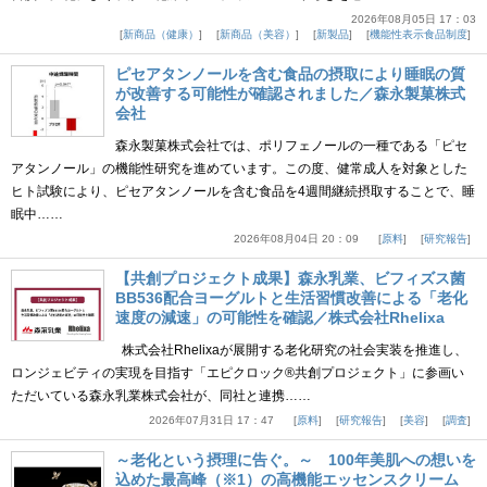
2026年08月05日 17：03
新商品（健康）
新商品（美容）
新製品
機能性表示食品制度
ピセアタンノールを含む食品の摂取により睡眠の質
が改善する可能性が確認されました／森永製菓株式
会社
森永製菓株式会社では、ポリフェノールの一種である「ピセ
アタンノール」の機能性研究を進めています。この度、健常成人を対象とした
ヒト試験により、ピセアタンノールを含む食品を4週間継続摂取することで、睡
眠中……
2026年08月04日 20：09
原料
研究報告
【共創プロジェクト成果】森永乳業、ビフィズス菌
BB536配合ヨーグルトと生活習慣改善による「老化
速度の減速」の可能性を確認／株式会社Rhelixa
株式会社Rhelixaが展開する老化研究の社会実装を推進し、
ロンジェビティの実現を目指す「エピクロック®共創プロジェクト」に参画い
ただいている森永乳業株式会社が、同社と連携……
2026年07月31日 17：47
原料
研究報告
美容
調査
～老化という摂理に告ぐ。～ 100年美肌への想いを
込めた最高峰（※1）の高機能エッセンスクリーム