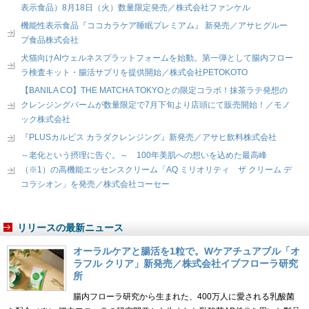
表示食品）8月18日（火）数量限定発売／株式会社ファンケル
機能性表示食品『ココカラケア睡眠プレミアム』 新発売／アサヒグルー
プ食品株式会社
犬猫向けAIウェルネスプラットフォームを始動。第一弾として腸内フロー
ラ検査キット・腸活サプリを提供開始／株式会社PETOKOTO
【BANILA CO】THE MATCHA TOKYOとの限定コラボ！抹茶ラテ発想の
クレンジングバームが数量限定で7月下旬より店頭にて販売開始！／モノ
ック株式会社
『PLUSカルピス カラダクレンジング』新発売／アサヒ飲料株式会社
～老化という摂理に告ぐ。～ 100年美肌への想いを込めた最高峰
（※1）の高機能エッセンスクリーム「AQ ミリオリティ ザ クリーム デ
コラシオン」を発売／株式会社コーセー
リリースの最新ニュース
オーラルケアと腸活を1粒で。Wケアチュアブル「オ
ラフル クリア」新発売／株式会社イブフローラ研究
所
腸内フローラ研究から生まれた、400万人に愛される乳酸菌