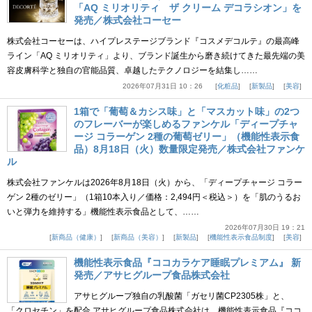
「AQ ミリオリティ ザ クリーム デコラシオン」を
発売／株式会社コーセー
株式会社コーセーは、ハイプレステージブランド『コスメデコルテ』の最高峰
ライン「AQ ミリオリティ」より、ブランド誕生から磨き続けてきた最先端の美
容皮膚科学と独自の官能品質、卓越したテクノロジーを結集し……
2026年07月31日 10：26
化粧品
新製品
美容
1箱で「葡萄＆カシス味」と「マスカット味」の2つ
のフレーバーが楽しめるファンケル「ディープチャ
ージ コラーゲン 2種の葡萄ゼリー」（機能性表示食
品）8月18日（火）数量限定発売／株式会社ファンケ
ル
株式会社ファンケルは2026年8月18日（火）から、「ディープチャージ コラー
ゲン 2種のゼリー」（1箱10本入り／価格：2,494円＜税込＞）を「肌のうるお
いと弾力を維持する」機能性表示食品として、……
2026年07月30日 19：21
新商品（健康）
新商品（美容）
新製品
機能性表示食品制度
美容
機能性表示食品『ココカラケア睡眠プレミアム』 新
発売／アサヒグループ食品株式会社
アサヒグループ独自の乳酸菌「ガセリ菌CP2305株」と、
「クロセチン」を配合 アサヒグループ食品株式会社は、機能性表示食品『ココ