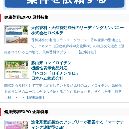
健康美容EXPO 原料特集
天然香料・天然有効成分のリーディングカンパニー
株式会社ロベルテ
香料発祥の地 南フランス・グラース。香料産業の聖地とし
て、ユネスコ（国連教育科学文化機構）の無形文化遺産に登
録されているこの地で、天然香料サプラ・・・【記事詳細】
豚由来コンドロイチン
機能性表示食品対応
「P-コンドロイチンNHZ」
日本ハム株式会社
関節対応素材として市場に定着している食品原料のコンドロイチン。高齢化
を背景にそのニーズは今後も持続することが見込まれる。そうした中、原料
に対し・・・【記事詳細】
健康美容EXPO 企業特集
進化系受託製造のアンプリーが提案する「マーケテ
ィング連動型OEM」