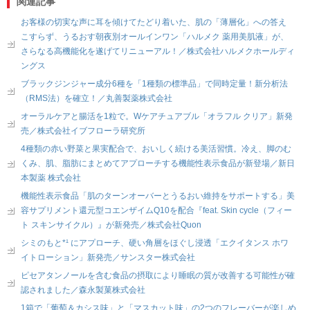
関連記事
お客様の切実な声に耳を傾けてたどり着いた、肌の「薄層化」への答え
こすらず、うるおす朝夜別オールインワン「ハルメク 薬用美肌液」が、
さらなる高機能化を遂げてリニューアル！／株式会社ハルメクホールディ
ングス
ブラックジンジャー成分6種を「1種類の標準品」で同時定量！新分析法
（RMS法）を確立！／丸善製薬株式会社
オーラルケアと腸活を1粒で。Wケアチュアブル「オラフル クリア」新発
売／株式会社イブフローラ研究所
4種類の赤い野菜と果実配合で、おいしく続ける美活習慣。冷え、脚のむ
くみ、肌、脂肪にまとめてアプローチする機能性表示食品が新登場／新日
本製薬 株式会社
機能性表示食品「肌のターンオーバーとうるおい維持をサポートする」美
容サプリメント還元型コエンザイムQ10を配合『feat. Skin cycle（フィー
ト スキンサイクル）』が新発売／株式会社Quon
シミのもと*¹ にアプローチ、硬い角層をほぐし浸透「エクイタンス ホワ
イトローション」新発売／サンスター株式会社
ピセアタンノールを含む食品の摂取により睡眠の質が改善する可能性が確
認されました／森永製菓株式会社
1箱で「葡萄＆カシス味」と「マスカット味」の2つのフレーバーが楽しめ