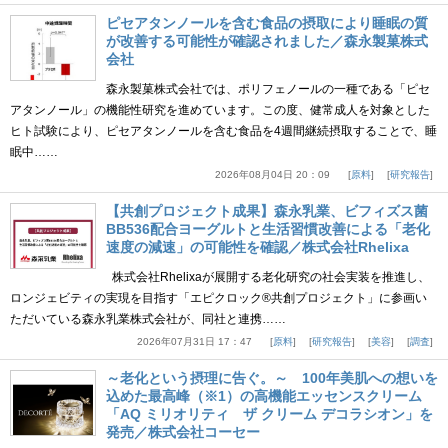
ピセアタンノールを含む食品の摂取により睡眠の質
が改善する可能性が確認されました／森永製菓株式
会社
森永製菓株式会社では、ポリフェノールの一種である「ピセ
アタンノール」の機能性研究を進めています。この度、健常成人を対象とした
ヒト試験により、ピセアタンノールを含む食品を4週間継続摂取することで、睡
眠中……
2026年08月04日 20：09
原料
研究報告
【共創プロジェクト成果】森永乳業、ビフィズス菌
BB536配合ヨーグルトと生活習慣改善による「老化
速度の減速」の可能性を確認／株式会社Rhelixa
株式会社Rhelixaが展開する老化研究の社会実装を推進し、
ロンジェビティの実現を目指す「エピクロック®共創プロジェクト」に参画い
ただいている森永乳業株式会社が、同社と連携……
2026年07月31日 17：47
原料
研究報告
美容
調査
～老化という摂理に告ぐ。～ 100年美肌への想いを
込めた最高峰（※1）の高機能エッセンスクリーム
「AQ ミリオリティ ザ クリーム デコラシオン」を
発売／株式会社コーセー