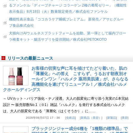
るファンケル「ディープチャージ コラーゲン 2種の葡萄ゼリー」（機能性
表示食品）8月18日（火）数量限定発売／株式会社ファンケル
機能性表示食品『ココカラケア睡眠プレミアム』 新発売／アサヒグルー
プ食品株式会社
犬猫向けAIウェルネスプラットフォームを始動。第一弾として腸内フロー
ラ検査キット・腸活サプリを提供開始／株式会社PETOKOTO
リリースの最新ニュース
お客様の切実な声に耳を傾けてたどり着いた、肌の
「薄層化」への答え こすらず、うるおす朝夜別オ
ールインワン「ハルメク 薬用美肌液」が、さらなる
高機能化を遂げてリニューアル！／株式会社ハルメ
クホールディングス
～ UVカット・バリア強化・ナノ浸透。大人の肌変化に寄り添う充実の1本完結
設計 〜 販売部数No.1（※1）雑誌『ハルメク』を発行する株式会社ハルメク
は、大人の肌変化である「薄層化（はくそうか）」に……
2026年08月07日 17：36
化粧品
新商品（美容）
新製品
美容
ブラックジンジャー成分6種を「1種類の標準品」で