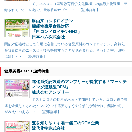
て、ユネスコ（国連教育科学文化機構）の無形文化遺産に登
録されているこの地で、天然香料サプラ・・・【記事詳細】
豚由来コンドロイチン
機能性表示食品対応
「P-コンドロイチンNHZ」
日本ハム株式会社
関節対応素材として市場に定着している食品原料のコンドロイチン。高齢化
を背景にそのニーズは今後も持続することが見込まれる。そうした中、原料
に対し・・・【記事詳細】
健康美容EXPO 企業特集
進化系受託製造のアンプリーが提案する「マーケテ
ィング連動型OEM」
株式会社アンプリー
ポストコロナの動きが水面下で加速している。コロナ禍で減
速を余儀なくされたインバウンド需要もようやく規制が解かれ、復調の兆し
がみえつつある・・・【記事詳細】
髪を知り尽くす唯一無二のOEM企業
近代化学株式会社