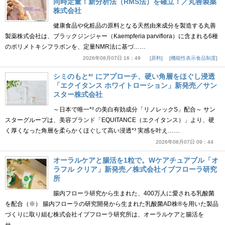
同時定量！新分析法（RMS法）を確立！／丸善製薬
株式会社
健康食品や化粧品の原料となる天然由来成分を製造する丸善
製薬株式会社は、ブラックジンジャー（Kaempferia parviflora）に含まれる6種
のポリメトキシフラボンを、定量NMR法に基づ……
2026年08月07日 16：49
原料
機能性表示食品制度
シミのもと*¹ にアプローチ、硬い角層をほぐし浸透
「エクイタンス ホワイトローション」新発売／サン
スター株式会社
～日本で唯一*² の美白有効成分「リノレックS」配合～ サン
スターグループは、美容ブランド「EQUITANCE（エクイタンス）」より、硬
く厚くなった角層を柔らかくほぐして高い浸透*³ 実感を叶え……
2026年08月07日 09：44
オーラルケアと腸活を1粒で。Wケアチュアブル「オ
ラフル クリア」新発売／株式会社イブフローラ研究
所
腸内フローラ研究から生まれた、400万人に愛される乳酸菌
を配合（※） 腸内フローラの研究開発から生まれた乳酸菌AD株®を用いた製品
づくりに取り組む株式会社イブフローラ研究所は、オーラルケアと腸活を