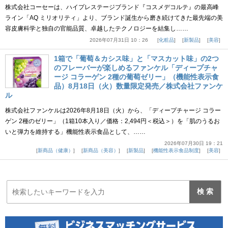
株式会社コーセーは、ハイプレステージブランド『コスメデコルテ』の最高峰
ライン「AQ ミリオリティ」より、ブランド誕生から磨き続けてきた最先端の美
容皮膚科学と独自の官能品質、卓越したテクノロジーを結集し……
2026年07月31日 10：26
化粧品
新製品
美容
1箱で「葡萄＆カシス味」と「マスカット味」の2つ
のフレーバーが楽しめるファンケル「ディープチャ
ージ コラーゲン 2種の葡萄ゼリー」（機能性表示食
品）8月18日（火）数量限定発売／株式会社ファンケ
ル
株式会社ファンケルは2026年8月18日（火）から、「ディープチャージ コラー
ゲン 2種のゼリー」（1箱10本入り／価格：2,494円＜税込＞）を「肌のうるお
いと弾力を維持する」機能性表示食品として、……
2026年07月30日 19：21
新商品（健康）
新商品（美容）
新製品
機能性表示食品制度
美容