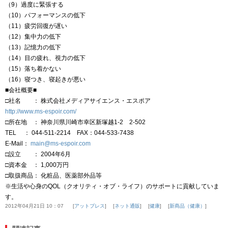
（9）過度に緊張する
（10）パフォーマンスの低下
（11）疲労回復が遅い
（12）集中力の低下
（13）記憶力の低下
（14）目の疲れ、視力の低下
（15）落ち着かない
（16）寝つき、寝起きが悪い
■会社概要■
□社名 ： 株式会社メディアサイエンス・エスポア
http://www.ms-espoir.com/
□所在地 ： 神奈川県川崎市幸区新塚越1-2 2-502
TEL ： 044-511-2214 FAX：044-533-7438
E-Mail：
main@ms-espoir.com
□設立 ： 2004年6月
□資本金 ： 1,000万円
□取扱商品： 化粧品、医薬部外品等
※生活や心身のQOL（クオリティ・オブ・ライフ）のサポートに貢献していま
す。
2012年04月21日 10：07
アットプレス
ネット通販
健康
新商品（健康）