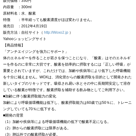
販売価格：350円
内容量 ：300ml
原材料名：水、酸素
特徴 ：半年経っても酸素濃度がほぼ変わりません。
発売日 ：2012年4月19日
販売方法：自社サイト（
http://Woxo2.jp
）
Yahooショッピングサイト
【商品情報】
「アンチエイジングを強力にサポート」
体のエネルギーを作ることが若さを保つことになり、「酸素」はそのエネルギ
ーを作るのに非常に大切です。酸素を効率的に摂取するには「正しい呼吸」が
重要とされていますが、これだけでは、加齢や疾病等により低下した呼吸機能
を十分に補えません。WOXは、消化管からの酸素摂取を目的として開発された
新しいタイプのリキッドです。吸収され易い水とその中に長期間安定して溶存
している酸素が特徴です。酸素摂取を補助する飲み物としてご利用下さい。
■加齢に伴う酸素摂取能力の変化
加齢により呼吸循環機能は低下し、酸素摂取能力は60歳では50％に、トレーニ
ングしていても70％に低下する。
■開発の背景
（1）加齢や疾病等による呼吸循環機能の低下で酸素不足になる。
（2）肺からの酸素摂取には限界がある。
（3）肺以外での酸素摂取が必要。