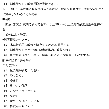
（4）消化管からの酸素摂取が期待できる。
但し、水と一緒に体に吸収されるためには、酸素が高濃度で長期間安定して水
に溶存していることが必要。
■特徴
・開放（開栓）状態であっても30日以上30ppm以上の溶存酸素濃度を維持す
る。
・成分は水と酸素。
■酸素摂取のイメージ
（1）水に持続的に酸素が溶存するWOXを飲用する。
（2）消化管から水と一緒に酸素が体内に吸収される。
（3）血中酸素濃度が上昇し、酸素不足による機能低下を改善する。
酸素の効果：参考事例
こんな方へ
（1）疲労感がある、だるい
（2）やせにくい
（3）冷え性
（4）集中力の低下
（5）いつもイライラする
（6）息苦しい
（7）持久力が低下している
（8）怪我が治りにくい