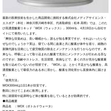
最新の医療技術を生かした商品開発に挑戦する株式会社メディアサイエンス・
エスポア（本社：神奈川県川崎市幸区、代表取締役：松本 高明）では、このた
び高濃度酸素リキッド「WOX（ウォックス）」300mlを、4月19日から自社サ
イトにて発売いたします。
「爽快な目覚めは、良い睡眠から」誰もが知る事実ですが、それはいったいな
ぜなのでしょうか？実は、寝ている間に血液と共に酸素が体中を巡り、細胞の
新陳代謝を活発にして疲労物質の除去とメンテナンスを行うからなのです。本
来なら、呼吸によって取り込まれた酸素で充分にメンテナンスが行われる筈な
のですが、加齢やストレス、生活習慣、疾病などで、多くの方が充分な酸素量
を取り込めていないのが現状です。『WOX』は、とかく不足がちな酸素を、高
濃度酸素として吸収力のある水に溶かし、酸素を消化管から直接体内に届けま
す。
「使用方法」
WOX300mlは1日1本が目安です。
数回に分けてこまめに飲用します。
特に就寝前や起床時など体が酸素を欲しているときが効果的です。
◆商品概要
商品名 ：WOX（ボトルドウォータ）