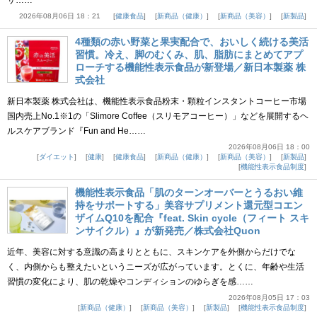
サ……
2026年08月06日 18：21
健康食品
新商品（健康）
新商品（美容）
新製品
4種類の赤い野菜と果実配合で、おいしく続ける美活
習慣。冷え、脚のむくみ、肌、脂肪にまとめてアプ
ローチする機能性表示食品が新登場／新日本製薬 株
式会社
新日本製薬 株式会社は、機能性表示食品粉末・顆粒インスタントコーヒー市場
国内売上No.1※1の「Slimore Coffee（スリモアコーヒー）」などを展開するヘ
ルスケアブランド『Fun and He……
2026年08月06日 18：00
ダイエット
健康
健康食品
新商品（健康）
新商品（美容）
新製品
機能性表示食品制度
機能性表示食品「肌のターンオーバーとうるおい維
持をサポートする」美容サプリメント還元型コエン
ザイムQ10を配合『feat. Skin cycle（フィート スキ
ンサイクル）』が新発売／株式会社Quon
近年、美容に対する意識の高まりとともに、スキンケアを外側からだけでな
く、内側からも整えたいというニーズが広がっています。とくに、年齢や生活
習慣の変化により、肌の乾燥やコンディションのゆらぎを感……
2026年08月05日 17：03
新商品（健康）
新商品（美容）
新製品
機能性表示食品制度