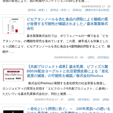
習慣の変化により、肌の乾燥やコンディションのゆらぎを感……
2026年08月05日 17：03
新商品（健康）
新商品（美容）
新製品
機能性表示食品制度
ピセアタンノールを含む食品の摂取により睡眠の質
が改善する可能性が確認されました／森永製菓株式
会社
森永製菓株式会社では、ポリフェノールの一種である「ピセ
アタンノール」の機能性研究を進めています。この度、健常成人を対象とした
ヒト試験により、ピセアタンノールを含む食品を4週間継続摂取することで、睡
眠中……
2026年08月04日 20：09
原料
研究報告
【共創プロジェクト成果】森永乳業、ビフィズス菌
BB536配合ヨーグルトと生活習慣改善による「老化
速度の減速」の可能性を確認／株式会社Rhelixa
株式会社Rhelixaが展開する老化研究の社会実装を推進し、
ロンジェビティの実現を目指す「エピクロック®共創プロジェクト」に参画い
ただいている森永乳業株式会社が、同社と連携……
2026年07月31日 17：47
原料
研究報告
美容
調査
～老化という摂理に告ぐ。～ 100年美肌への想いを