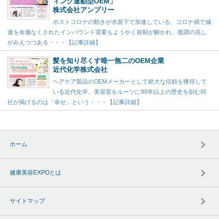
ィング連動型OEM」
株式会社アンプリー
ポストコロナの動きが水面下で加速している。コロナ禍で減
速を余儀なくされたインバウンド需要もようやく規制が解かれ、復調の兆し
がみえつつある・・・【記事詳細】
髪を知り尽くす唯一無二のOEM企業
近代化学株式会社
ヘアケア製品のOEMメーカーとして絶大な信頼を獲得して
いる近代化学。美容室をルーツに90年以上の歴史を刻む同
社が掲げるのは「幸せ」という・・・【記事詳細】
ホーム
健康美容EXPOとは
サイトマップ