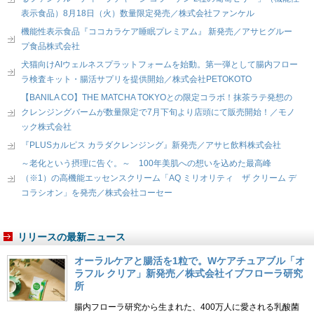
表示食品）8月18日（火）数量限定発売／株式会社ファンケル
機能性表示食品『ココカラケア睡眠プレミアム』 新発売／アサヒグルー
プ食品株式会社
犬猫向けAIウェルネスプラットフォームを始動。第一弾として腸内フロー
ラ検査キット・腸活サプリを提供開始／株式会社PETOKOTO
【BANILA CO】THE MATCHA TOKYOとの限定コラボ！抹茶ラテ発想の
クレンジングバームが数量限定で7月下旬より店頭にて販売開始！／モノ
ック株式会社
『PLUSカルピス カラダクレンジング』新発売／アサヒ飲料株式会社
～老化という摂理に告ぐ。～ 100年美肌への想いを込めた最高峰
（※1）の高機能エッセンスクリーム「AQ ミリオリティ ザ クリーム デ
コラシオン」を発売／株式会社コーセー
リリースの最新ニュース
オーラルケアと腸活を1粒で。Wケアチュアブル「オ
ラフル クリア」新発売／株式会社イブフローラ研究
所
腸内フローラ研究から生まれた、400万人に愛される乳酸菌