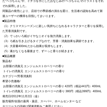
た“ペコちゃん”や、イチゴを手にしたおなじみの“ペコちゃん”のイラストをそれ
ぞれ採用しました。
同製品の発売により、店頭での季節感の演出を図り、生活者の認知を高めて新
規ユーザーの獲得を目指してまいります。
■製品特徴
（1）クリスマスシーズンに楽しい気持ちになれるキャラクターと香りを採用し
た芳香消臭剤です。
（2）でっかいろ紙がイヤなニオイを強力消臭します。
（3）ろ紙を引き上げるタイプなので、芳香・消臭効果を調節できます。
（4）大容量400mLだから効果が長持ちします。
（5）液がなくなる最後まで、ずーっと香りが続きます。
■製品概要
製品名/
お部屋の消臭元 エンジェルストロベリーの香り
トイレの消臭元 エンジェルストロベリーの香り
カテゴリー/芳香消臭剤
希望小売価格/
お部屋の消臭元 エンジェルストロベリーの香り 420円（税込441円）400mL
トイレの消臭元 エンジェルストロベリーの香り 380円（税込399円）400mL
発売日/2012年11月2日（金）
販売場所/全国の薬局・薬店、スーパー、ホームセンター など
※リリースの詳細は関連資料をご参照ください