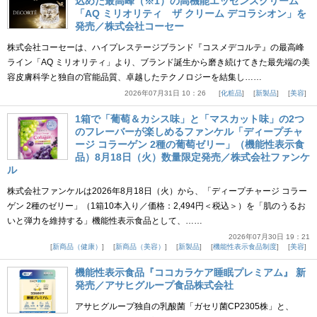
込めた最高峰（※1）の高機能エッセンスクリーム
「AQ ミリオリティ ザ クリーム デコラシオン」を
発売／株式会社コーセー
株式会社コーセーは、ハイプレステージブランド『コスメデコルテ』の最高峰
ライン「AQ ミリオリティ」より、ブランド誕生から磨き続けてきた最先端の美
容皮膚科学と独自の官能品質、卓越したテクノロジーを結集し……
2026年07月31日 10：26
化粧品
新製品
美容
1箱で「葡萄＆カシス味」と「マスカット味」の2つ
のフレーバーが楽しめるファンケル「ディープチャ
ージ コラーゲン 2種の葡萄ゼリー」（機能性表示食
品）8月18日（火）数量限定発売／株式会社ファンケ
ル
株式会社ファンケルは2026年8月18日（火）から、「ディープチャージ コラー
ゲン 2種のゼリー」（1箱10本入り／価格：2,494円＜税込＞）を「肌のうるお
いと弾力を維持する」機能性表示食品として、……
2026年07月30日 19：21
新商品（健康）
新商品（美容）
新製品
機能性表示食品制度
美容
機能性表示食品『ココカラケア睡眠プレミアム』 新
発売／アサヒグループ食品株式会社
アサヒグループ独自の乳酸菌「ガセリ菌CP2305株」と、