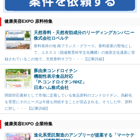
健康美容EXPO 原料特集
天然香料・天然有効成分のリーディングカンパニー
株式会社ロベルテ
香料発祥の地 南フランス・グラース。香料産業の聖地とし
て、ユネスコ（国連教育科学文化機構）の無形文化遺産に登
録されているこの地で、天然香料サプラ・・・【記事詳細】
豚由来コンドロイチン
機能性表示食品対応
「P-コンドロイチンNHZ」
日本ハム株式会社
関節対応素材として市場に定着している食品原料のコンドロイチン。高齢化
を背景にそのニーズは今後も持続することが見込まれる。そうした中、原料
に対し・・・【記事詳細】
健康美容EXPO 企業特集
進化系受託製造のアンプリーが提案する「マーケテ