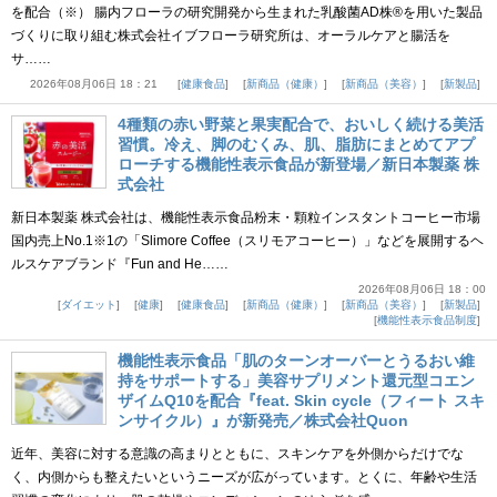
を配合（※） 腸内フローラの研究開発から生まれた乳酸菌AD株®を用いた製品
づくりに取り組む株式会社イブフローラ研究所は、オーラルケアと腸活を
サ……
2026年08月06日 18：21
健康食品
新商品（健康）
新商品（美容）
新製品
4種類の赤い野菜と果実配合で、おいしく続ける美活
習慣。冷え、脚のむくみ、肌、脂肪にまとめてアプ
ローチする機能性表示食品が新登場／新日本製薬 株
式会社
新日本製薬 株式会社は、機能性表示食品粉末・顆粒インスタントコーヒー市場
国内売上No.1※1の「Slimore Coffee（スリモアコーヒー）」などを展開するヘ
ルスケアブランド『Fun and He……
2026年08月06日 18：00
ダイエット
健康
健康食品
新商品（健康）
新商品（美容）
新製品
機能性表示食品制度
機能性表示食品「肌のターンオーバーとうるおい維
持をサポートする」美容サプリメント還元型コエン
ザイムQ10を配合『feat. Skin cycle（フィート スキ
ンサイクル）』が新発売／株式会社Quon
近年、美容に対する意識の高まりとともに、スキンケアを外側からだけでな
く、内側からも整えたいというニーズが広がっています。とくに、年齢や生活