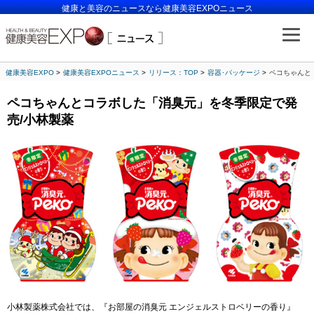
健康と美容のニュースなら健康美容EXPOニュース
健康美容EXPO
健康美容EXPOニュース
リリース：TOP
容器･パッケージ
ペコちゃんと
ペコちゃんとコラボした「消臭元」を冬季限定で発
売/小林製薬
小林製薬株式会社では、『お部屋の消臭元 エンジェルストロベリーの香り』