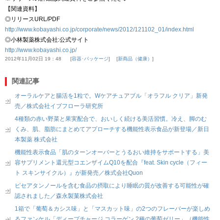
【関連資料】
◎リリースURL/PDF
http://www.kobayashi.co.jp/corporate/news/2012/121102_01/index.html
◎小林製薬株式会社:公式サイト
http://www.kobayashi.co.jp/
2012年11月02日 19：48
容器･パッケージ
新商品（健康）
関連記事
オーラルケアと腸活を1粒で。Wケアチュアブル「オラフル クリア」新発
売／株式会社イブフローラ研究所
4種類の赤い野菜と果実配合で、おいしく続ける美活習慣。冷え、脚のむ
くみ、肌、脂肪にまとめてアプローチする機能性表示食品が新登場／新日
本製薬 株式会社
機能性表示食品「肌のターンオーバーとうるおい維持をサポートする」美
容サプリメント還元型コエンザイムQ10を配合『feat. Skin cycle（フィー
ト スキンサイクル）』が新発売／株式会社Quon
ピセアタンノールを含む食品の摂取により睡眠の質が改善する可能性が確
認されました／森永製菓株式会社
1箱で「葡萄＆カシス味」と「マスカット味」の2つのフレーバーが楽しめ
るファンケル「ディープチャージ コラーゲン 2種の葡萄ゼリー」（機能性