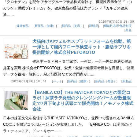
「クロセチン」を配合 アサヒグループ食品株式会社は、機能性表示食品『ココ
カラケア睡眠プレミアム』を、健康食品の通信販売ブランド「カルピス健康
通……
2026年07月30日 18：50
健康食品
新商品（健康）
新商品（美容）
新製品
機能性表示食品制度
美容
犬猫向けAIウェルネスプラットフォームを始動。第
一弾として腸内フローラ検査キット・腸活サプリを
提供開始／株式会社PETOKOTO
健康データ × AI + 専門家で、一生に、一匹一匹に最適な健康
提案を実現 株式会社PETOKOTOは、愛犬・愛猫の健康寿命延伸を目指し、健康
データを蓄積・解析し、AIと獣医師などの専門家が……
2026年07月29日 18：51
ペット
新商品（健康）
新商品（美容）
新製品
【BANILA CO】THE MATCHA TOKYOとの限定コ
ラボ！抹茶ラテ発想のクレンジングバームが数量限
定で7月下旬より店頭にて販売開始！／モノック株式
会社
日本の抹茶文化を発信するTHE MATCHA TOKYOと、世界中で愛されるBANILA
COによる限定コラボレーションが実現しました。 「BANILA CO」は全国のバ
ラエティストア、ドン・キホー……