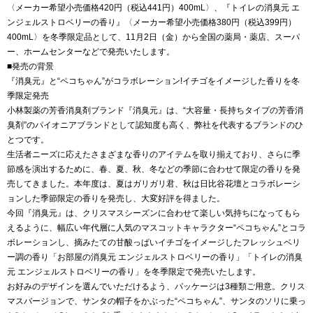
〈メーカー希望小売価格420円（税込441円）400mL〉、『トイレの消臭元 エ
ンジェルストロベリーの香り』〈メーカー希望小売価格380円（税込399円）
400mL〉を冬季限定品として、11月2日（金）から全国の薬局・薬店、スーパ
ー、ホームセンターなどで発売いたします。
■発売の背景
『消臭元』と“ペコちゃん”がコラボレーション!イチゴをイメージした香りを冬
季限定発売
小林製薬の芳香消臭剤ブランド『消臭元』は、“大容量・長持ちタイプの芳香消
臭剤”のパイオニアブランドとして認知度も高く、弊社を代表するブランドのひ
とつです。
生活者ニーズに応えたさまざまな香りのアイテムを取り揃えており、さらに季
節感を演出するために、春、夏、秋、冬などの季節に合わせて限定の香りを発
売してきました。本年度は、夏はガリガリ君、秋は日比谷花壇とコラボレーシ
ョンした季節限定の香りを発売し、大変好評を得ました。
今回『消臭元』は、クリスマスシーズンに合わせて楽しい気持ちになってもら
えるように、幅広い年代層に人気のマスコットキャラクター“ペコちゃん”とコラ
ボレーションし、摘みたての甘酸っぱいイチゴをイメージしたフレッシュベリ
ー調の香り「お部屋の消臭元 エンジェルストロベリーの香り」「トイレの消臭
元 エンジェルストロベリーの香り」を冬季限定で発売いたします。
お好みのデザインを選んでいただけるよう、パッケージは3種類ご用意。クリス
マスバージョンで、サンタの帽子をかぶった“ペコちゃん”、サンタのソリに乗っ