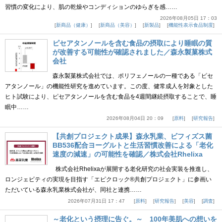
習慣の変化により、肌の乾燥やコンディションのゆらぎを感……
2026年08月05日 17：03
新商品（健康）
新商品（美容）
新製品
機能性表示食品制度
ピセアタンノールを含む食品の摂取により睡眠の質
が改善する可能性が確認されました／森永製菓株式
会社
森永製菓株式会社では、ポリフェノールの一種である「ピセ
アタンノール」の機能性研究を進めています。この度、健常成人を対象とした
ヒト試験により、ピセアタンノールを含む食品を4週間継続摂取することで、睡
眠中……
2026年08月04日 20：09
原料
研究報告
【共創プロジェクト成果】森永乳業、ビフィズス菌
BB536配合ヨーグルトと生活習慣改善による「老化
速度の減速」の可能性を確認／株式会社Rhelixa
株式会社Rhelixaが展開する老化研究の社会実装を推進し、
ロンジェビティの実現を目指す「エピクロック®共創プロジェクト」に参画い
ただいている森永乳業株式会社が、同社と連携……
2026年07月31日 17：47
原料
研究報告
美容
調査
～老化という摂理に告ぐ。～ 100年美肌への想いを