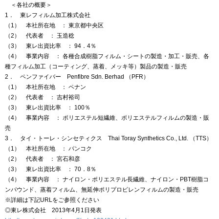
＜各社の概要＞
1． 東レフィルム加工株式会社
（1） 本社所在地 ： 東京都中央区
（2） 代表者 ： 玉造稔
（3） 東レ出資比率 ： 94．4％
（4） 事業内容 ： 各種合成樹脂フィルム・シートの製造・加工・販売、各
種フィルム加工（コーティング、蒸着、メッキ等）製品の製造・販売
2． ペンファイバー Penfibre Sdn. Berhad （PFR）
（1） 本社所在地 ： ペナン
（2） 代表者 ： 吉村裕司
（3） 東レ出資比率 ： 100％
（4） 事業内容 ： ポリエステル短繊維、ポリエステルフィルムの製造・販
売
3． タイ・トーレ・シンセティクス Thai Toray Synthetics Co., Ltd. （TTS）
（1） 本社所在地 ： バンコク
（2） 代表者 ： 宮石和彦
（3） 東レ出資比率 ： 70．8％
（4） 事業内容 ： ナイロン・ポリエステル長繊維、ナイロン・PBT樹脂コ
ンパウンド、蒸着フィルム、無延伸ポリプロピレンフィルムの製造・販売
※詳細は下記URLをご参照ください
◎東レ株式会社 2013年4月1日発表