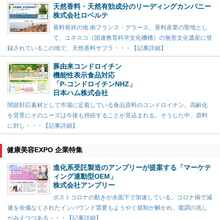
天然香料・天然有効成分のリーディングカンパニー
株式会社ロベルテ
香料発祥の地 南フランス・グラース。香料産業の聖地とし
て、ユネスコ（国連教育科学文化機構）の無形文化遺産に登
録されているこの地で、天然香料サプラ・・・【記事詳細】
豚由来コンドロイチン
機能性表示食品対応
「P-コンドロイチンNHZ」
日本ハム株式会社
関節対応素材として市場に定着している食品原料のコンドロイチン。高齢化
を背景にそのニーズは今後も持続することが見込まれる。そうした中、原料
に対し・・・【記事詳細】
健康美容EXPO 企業特集
進化系受託製造のアンプリーが提案する「マーケテ
ィング連動型OEM」
株式会社アンプリー
ポストコロナの動きが水面下で加速している。コロナ禍で減
速を余儀なくされたインバウンド需要もようやく規制が解かれ、復調の兆し
がみえつつある・・・【記事詳細】