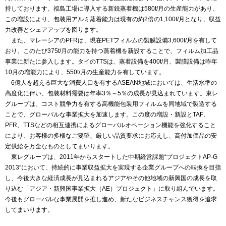
持しております。福島工場に導入する新鋭蒸着機は580t/月の生産能力があり、
この増設により、包装用アルミ蒸着能力は現有の約2倍の1,100t/月となり、収益
力改善とシェアアップを図ります。
また、マレーシアのPFRは、現在PETフィルムの製膜設備3,600t/月を有して
おり、このたび375t/月の能力を持つ蒸着機を新設することで、フィルム加工品
事業に新たに参入します。タイのTTSは、蒸着設備を400t/月、製膜設備は昨年
10月の増能力により、550t/月の生産能力を有しています。
6億人を超える巨大な消費人口を有するASEAN地域においては、生活水準の
高度化に伴い、包装材料需要は年率3％～5％の成長が見込まれています。東レ
グループは、コスト競争力を有する高機能包装用フィルムを同地域で製造する
ことで、グローバルな事業拡大を加速します。この度の増設・新設とTAF、
PFR、TTSなどの相互連携によるグローバルオペーション機能を強化すること
により、お客様の多様なご要望、厳しい品質要求にお応えし、高付加価品の安
定供給を万全なものとしてまいります。
東レグループは、2011年からスタートした中期経営課題“プロジェクトAP-G
2013″において、持続的に事業収益拡大を実現する企業グループへの転換を目指
し、今後大きな経済成長が見込まれるアジアやその他地域の新興国の成長を取
り込む「アジア・新興国事業拡大（AE）プロジェクト」に取り組んでいます。
今後もグローバルな事業展開を推し進め、新たなビジネスチャンス獲得を追求
してまいります。