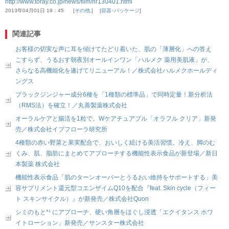
http://www.toray.co.jp/news/film/nr130401.html
2013年04月01日 19：45
その他.
容器･パッケージ
関連記事
お客様の切実な声に耳を傾けてたどり着いた、肌の「薄層化」への答え
こすらず、うるおす朝夜別オールインワン「ハルメク 薬用美肌液」が、
さらなる高機能化を遂げてリニューアル！／株式会社ハルメクホールディ
ングス
ブラックジンジャー成分6種を「1種類の標準品」で同時定量！新分析法
（RMS法）を確立！／丸善製薬株式会社
オーラルケアと腸活を1粒で。Wケアチュアブル「オラフル クリア」新発
売／株式会社イブフローラ研究所
4種類の赤い野菜と果実配合で、おいしく続ける美活習慣。冷え、脚のむ
くみ、肌、脂肪にまとめてアプローチする機能性表示食品が新登場／新日
本製薬 株式会社
機能性表示食品「肌のターンオーバーとうるおい維持をサポートする」美
容サプリメント還元型コエンザイムQ10を配合『feat. Skin cycle（フィー
ト スキンサイクル）』が新発売／株式会社Quon
シミのもと*¹ にアプローチ、硬い角層をほぐし浸透「エクイタンス ホワ
イトローション」新発売／サンスター株式会社