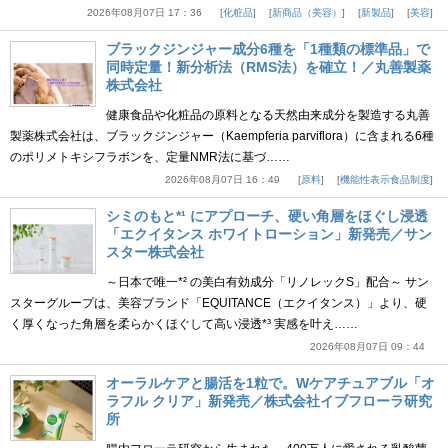
2026年08月07日 17：36
化粧品
新商品（美容）
新製品
美容
ブラックジンジャー成分6種を「1種類の標準品」で
同時定量！新分析法（RMS法）を確立！／丸善製薬
株式会社
健康食品や化粧品の原料となる天然由来成分を製造する丸善
製薬株式会社は、ブラックジンジャー（Kaempferia parviflora）に含まれる6種
のポリメトキシフラボンを、定量NMR法に基づ……
2026年08月07日 16：49
原料
機能性表示食品制度
シミのもと*¹ にアプローチ、硬い角層をほぐし浸透
「エクイタンス ホワイトローション」新発売／サン
スター株式会社
～日本で唯一*² の美白有効成分「リノレックS」配合～ サン
スターグループは、美容ブランド「EQUITANCE（エクイタンス）」より、硬
く厚くなった角層を柔らかくほぐして高い浸透*³ 実感を叶え……
2026年08月07日 09：44
オーラルケアと腸活を1粒で。Wケアチュアブル「オ
ラフル クリア」新発売／株式会社イブフローラ研究
所