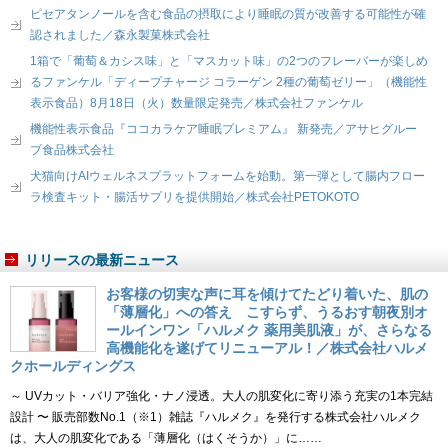
ピセアタンノールを含む食品の摂取により睡眠の質が改善する可能性が確
認されました／森永製菓株式会社
1箱で「葡萄＆カシス味」と「マスカット味」の2つのフレーバーが楽しめ
るファンケル「ディープチャージ コラーゲン 2種の葡萄ゼリー」（機能性
表示食品）8月18日（火）数量限定発売／株式会社ファンケル
機能性表示食品『ココカラケア睡眠プレミアム』 新発売／アサヒグルー
プ食品株式会社
犬猫向けAIウェルネスプラットフォームを始動。第一弾として腸内フロー
ラ検査キット・腸活サプリを提供開始／株式会社PETOKOTO
リリースの最新ニュース
お客様の切実な声に耳を傾けてたどり着いた、肌の
「薄層化」への答え こすらず、うるおす朝夜別オ
ールインワン「ハルメク 薬用美肌液」が、さらなる
高機能化を遂げてリニューアル！／株式会社ハルメ
クホールディングス
～ UVカット・バリア強化・ナノ浸透。大人の肌変化に寄り添う充実の1本完結
設計 〜 販売部数No.1（※1）雑誌『ハルメク』を発行する株式会社ハルメク
は、大人の肌変化である「薄層化（はくそうか）」に……