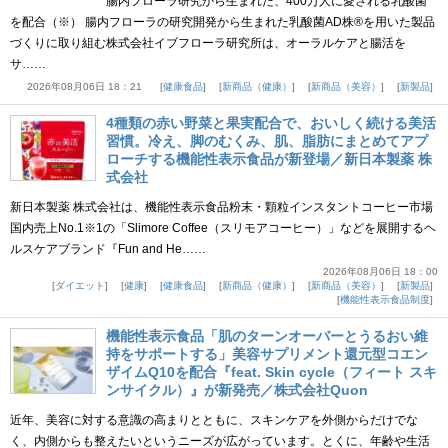
腸内フローラ研究から生まれた、400万人に愛される乳酸菌
を配合（※） 腸内フローラの研究開発から生まれた乳酸菌AD株®を用いた製品
づくりに取り組む株式会社イブフローラ研究所は、オーラルケアと腸活を
サ……
2026年08月06日 18：21
健康食品
新商品（健康）
新商品（美容）
新製品
4種類の赤い野菜と果実配合で、おいしく続ける美活
習慣。冷え、脚のむくみ、肌、脂肪にまとめてアプ
ローチする機能性表示食品が新登場／新日本製薬 株
式会社
新日本製薬 株式会社は、機能性表示食品粉末・顆粒インスタントコーヒー市場
国内売上No.1※1の「Slimore Coffee（スリモアコーヒー）」などを展開するヘ
ルスケアブランド『Fun and He……
2026年08月06日 18：00
ダイエット
健康
健康食品
新商品（健康）
新商品（美容）
新製品
機能性表示食品制度
機能性表示食品「肌のターンオーバーとうるおい維
持をサポートする」美容サプリメント還元型コエン
ザイムQ10を配合『feat. Skin cycle（フィート スキ
ンサイクル）』が新発売／株式会社Quon
近年、美容に対する意識の高まりとともに、スキンケアを外側からだけでな
く、内側からも整えたいというニーズが広がっています。とくに、年齢や生活