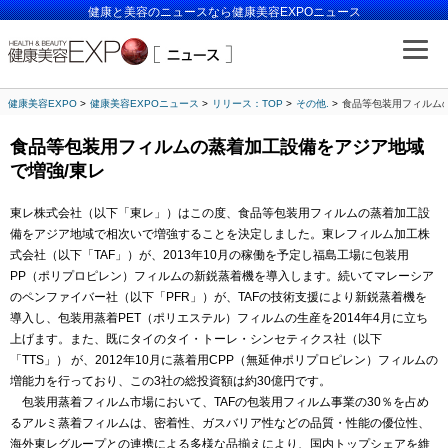
健康と美容のニュースなら健康美容EXPOニュース
健康美容EXPO
健康美容EXPOニュース
リリース：TOP
その他.
食品等包装用フィルム
食品等包装用フィルムの蒸着加工設備をアジア地域
で増強/東レ
東レ株式会社（以下「東レ」）はこの度、食品等包装用フィルムの蒸着加工設
備をアジア地域で相次いで増強することを決定しました。東レフィルム加工株
式会社（以下「TAF」）が、2013年10月の稼働を予定し福島工場に包装用
PP（ポリプロピレン）フィルムの新鋭蒸着機を導入します。続いてマレーシア
のペンファイバー社（以下「PFR」）が、TAFの技術支援により新鋭蒸着機を
導入し、包装用蒸着PET（ポリエステル）フィルムの生産を2014年4月に立ち
上げます。また、既にタイのタイ・トーレ・シンセティクス社（以下
「TTS」） が、2012年10月に蒸着用CPP（無延伸ポリプロピレン）フィルムの
増能力を行っており、この3社の総投資額は約30億円です。
包装用蒸着フィルム市場において、TAFの包装用フィルム事業の30％を占め
るアルミ蒸着フィルムは、密着性、ガスバリア性などの品質・性能の優位性、
海外東レグループとの連携による多様な品揃えにより、国内トップシェアを維