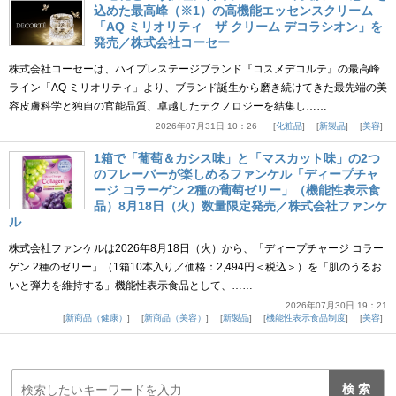
込めた最高峰（※1）の高機能エッセンスクリーム
「AQ ミリオリティ ザ クリーム デコラシオン」を
発売／株式会社コーセー
株式会社コーセーは、ハイプレステージブランド『コスメデコルテ』の最高峰
ライン「AQ ミリオリティ」より、ブランド誕生から磨き続けてきた最先端の美
容皮膚科学と独自の官能品質、卓越したテクノロジーを結集し……
2026年07月31日 10：26
化粧品
新製品
美容
1箱で「葡萄＆カシス味」と「マスカット味」の2つ
のフレーバーが楽しめるファンケル「ディープチャ
ージ コラーゲン 2種の葡萄ゼリー」（機能性表示食
品）8月18日（火）数量限定発売／株式会社ファンケ
ル
株式会社ファンケルは2026年8月18日（火）から、「ディープチャージ コラー
ゲン 2種のゼリー」（1箱10本入り／価格：2,494円＜税込＞）を「肌のうるお
いと弾力を維持する」機能性表示食品として、……
2026年07月30日 19：21
新商品（健康）
新商品（美容）
新製品
機能性表示食品制度
美容