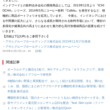
てきました。
インドフードとの飲料合弁会社の開発商品としては、2013年12月より『ICHI
OCHA』シリーズ、2014年5月にコーヒー飲料『Cafela』を発売するなど、積
極的に商品ポートフォリオを拡充しています。 今後も、インドネシアにおけ
る中間層の拡大により、さらなる成長が期待される飲料市場において、嗜好の
多様化や健康志向の高まりにあわせた魅力的な高付加価値商品の提案を続けて
いきます。
【詳細は下記URLをご参照下さい】
・
アサヒグループホールディングス株式会社 2015年11月17日発表
・
アサヒグループホールディングス株式会社 ホームページ
2015年11月17日 14：19
流通
関連記事
オーラルケアと腸活を1粒で。Wケアチュアブル「オラフル クリア」新発
売／株式会社イブフローラ研究所
4種類の赤い野菜と果実配合で、おいしく続ける美活習慣。冷え、脚のむ
くみ、肌、脂肪にまとめてアプローチする機能性表示食品が新登場／新日
本製薬 株式会社
機能性表示食品「肌のターンオーバーとうるおい維持をサポートする」美
容サプリメント還元型コエンザイムQ10を配合『feat. Skin cycle（フィー
ト スキンサイクル）』が新発売／株式会社Quon