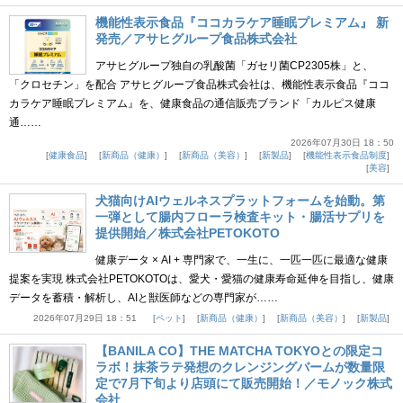
機能性表示食品『ココカラケア睡眠プレミアム』 新
発売／アサヒグループ食品株式会社
アサヒグループ独自の乳酸菌「ガセリ菌CP2305株」と、
「クロセチン」を配合 アサヒグループ食品株式会社は、機能性表示食品『ココ
カラケア睡眠プレミアム』を、健康食品の通信販売ブランド「カルピス健康
通……
2026年07月30日 18：50
健康食品
新商品（健康）
新商品（美容）
新製品
機能性表示食品制度
美容
犬猫向けAIウェルネスプラットフォームを始動。第
一弾として腸内フローラ検査キット・腸活サプリを
提供開始／株式会社PETOKOTO
健康データ × AI + 専門家で、一生に、一匹一匹に最適な健康
提案を実現 株式会社PETOKOTOは、愛犬・愛猫の健康寿命延伸を目指し、健康
データを蓄積・解析し、AIと獣医師などの専門家が……
2026年07月29日 18：51
ペット
新商品（健康）
新商品（美容）
新製品
【BANILA CO】THE MATCHA TOKYOとの限定コ
ラボ！抹茶ラテ発想のクレンジングバームが数量限
定で7月下旬より店頭にて販売開始！／モノック株式
会社