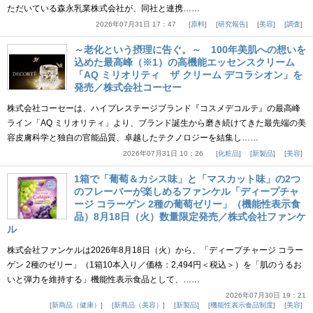
ただいている森永乳業株式会社が、同社と連携……
2026年07月31日 17：47
原料
研究報告
美容
調査
～老化という摂理に告ぐ。～ 100年美肌への想いを
込めた最高峰（※1）の高機能エッセンスクリーム
「AQ ミリオリティ ザ クリーム デコラシオン」を
発売／株式会社コーセー
株式会社コーセーは、ハイプレステージブランド『コスメデコルテ』の最高峰
ライン「AQ ミリオリティ」より、ブランド誕生から磨き続けてきた最先端の美
容皮膚科学と独自の官能品質、卓越したテクノロジーを結集し……
2026年07月31日 10：26
化粧品
新製品
美容
1箱で「葡萄＆カシス味」と「マスカット味」の2つ
のフレーバーが楽しめるファンケル「ディープチャ
ージ コラーゲン 2種の葡萄ゼリー」（機能性表示食
品）8月18日（火）数量限定発売／株式会社ファンケ
ル
株式会社ファンケルは2026年8月18日（火）から、「ディープチャージ コラー
ゲン 2種のゼリー」（1箱10本入り／価格：2,494円＜税込＞）を「肌のうるお
いと弾力を維持する」機能性表示食品として、……
2026年07月30日 19：21
新商品（健康）
新商品（美容）
新製品
機能性表示食品制度
美容