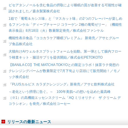
ピセアタンノールを含む食品の摂取により睡眠の質が改善する可能性が確
認されました／森永製菓株式会社
1箱で「葡萄＆カシス味」と「マスカット味」の2つのフレーバーが楽しめ
るファンケル「ディープチャージ コラーゲン 2種の葡萄ゼリー」（機能性
表示食品）8月18日（火）数量限定発売／株式会社ファンケル
機能性表示食品『ココカラケア睡眠プレミアム』 新発売／アサヒグルー
プ食品株式会社
犬猫向けAIウェルネスプラットフォームを始動。第一弾として腸内フロー
ラ検査キット・腸活サプリを提供開始／株式会社PETOKOTO
【BANILA CO】THE MATCHA TOKYOとの限定コラボ！抹茶ラテ発想の
クレンジングバームが数量限定で7月下旬より店頭にて販売開始！／モノ
ック株式会社
『PLUSカルピス カラダクレンジング』新発売／アサヒ飲料株式会社
～老化という摂理に告ぐ。～ 100年美肌への想いを込めた最高峰
（※1）の高機能エッセンスクリーム「AQ ミリオリティ ザ クリーム デ
コラシオン」を発売／株式会社コーセー
リリースの最新ニュース