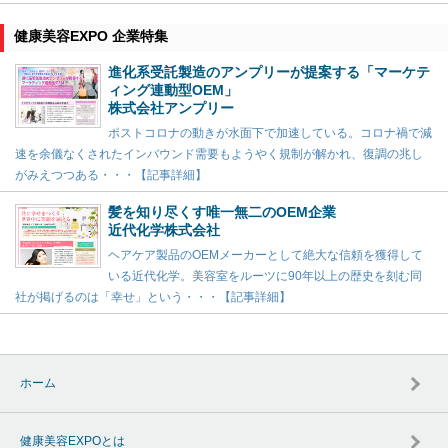
健康美容EXPO 企業特集
進化系受託製造のアンプリーが提案する「マーケテ
ィング連動型OEM」
株式会社アンプリー
ポストコロナの動きが水面下で加速している。コロナ禍で減
速を余儀なくされたインバウンド需要もようやく規制が解かれ、復調の兆し
がみえつつある・・・【記事詳細】
髪を知り尽くす唯一無二のOEM企業
近代化学株式会社
ヘアケア製品のOEMメーカーとして絶大な信頼を獲得して
いる近代化学。美容室をルーツに90年以上の歴史を刻む同
社が掲げるのは「幸せ」という・・・【記事詳細】
ホーム
健康美容EXPOとは