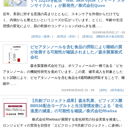
ザイムQ10を配合『feat. Skin cycle（フィート スキ
ンサイクル）』が新発売／株式会社Quon
近年、美容に対する意識の高まりとともに、スキンケアを外側からだけでな
く、内側からも整えたいというニーズが広がっています。とくに、年齢や生活
習慣の変化により、肌の乾燥やコンディションのゆらぎを感……
2026年08月05日 17：03
新商品（健康）
新商品（美容）
新製品
機能性表示食品制度
ピセアタンノールを含む食品の摂取により睡眠の質
が改善する可能性が確認されました／森永製菓株式
会社
森永製菓株式会社では、ポリフェノールの一種である「ピセ
アタンノール」の機能性研究を進めています。この度、健常成人を対象とした
ヒト試験により、ピセアタンノールを含む食品を4週間継続摂取することで、睡
眠中……
2026年08月04日 20：09
原料
研究報告
【共創プロジェクト成果】森永乳業、ビフィズス菌
BB536配合ヨーグルトと生活習慣改善による「老化
速度の減速」の可能性を確認／株式会社Rhelixa
株式会社Rhelixaが展開する老化研究の社会実装を推進し、
ロンジェビティの実現を目指す「エピクロック®共創プロジェクト」に参画い