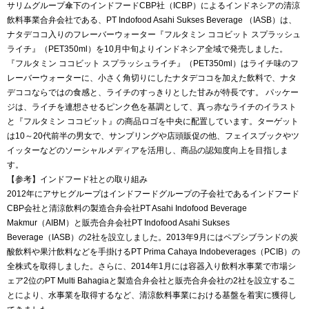
サリムグループ傘下のインドフードCBP社（ICBP）によるインドネシアの清涼
飲料事業合弁会社である、PT Indofood Asahi Sukses Beverage （IASB）は、
ナタデココ入りのフレーバーウォーター『フルタミン ココビット スプラッシュ
ライチ』（PET350ml）を10月中旬よりインドネシア全域で発売しました。
『フルタミン ココビット スプラッシュライチ』（PET350ml）はライチ味のフ
レーバーウォーターに、小さく角切りにしたナタデココを加えた飲料で、ナタ
デココならではの食感と、ライチのすっきりとした甘みが特長です。 パッケー
ジは、ライチを連想させるピンク色を基調として、真っ赤なライチのイラスト
と『フルタミン ココビット』の商品ロゴを中央に配置しています。ターゲット
は10～20代前半の男女で、サンプリングや店頭販促の他、フェイスブックやツ
イッターなどのソーシャルメディアを活用し、商品の認知度向上を目指しま
す。
【参考】インドフード社との取り組み
2012年にアサヒグループはインドフードグループの子会社であるインドフード
CBP会社と清涼飲料の製造合弁会社PT Asahi Indofood Beverage
Makmur（AIBM）と販売合弁会社PT Indofood Asahi Sukses
Beverage（IASB）の2社を設立しました。2013年9月にはペプシブランドの炭
酸飲料や果汁飲料などを手掛けるPT Prima Cahaya Indobeverages（PCIB）の
全株式を取得しました。さらに、2014年1月には容器入り飲料水事業で市場シ
ェア2位のPT Multi Bahagiaと製造合弁会社と販売合弁会社の2社を設立するこ
とにより、水事業を取得するなど、清涼飲料事業における基盤を着実に獲得し