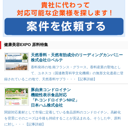
健康美容EXPO 原料特集
天然香料・天然有効成分のリーディングカンパニー
株式会社ロベルテ
香料発祥の地 南フランス・グラース。香料産業の聖地とし
て、ユネスコ（国連教育科学文化機構）の無形文化遺産に登
録されているこの地で、天然香料サプラ・・・【記事詳細】
豚由来コンドロイチン
機能性表示食品対応
「P-コンドロイチンNHZ」
日本ハム株式会社
関節対応素材として市場に定着している食品原料のコンドロイチン。高齢化
を背景にそのニーズは今後も持続することが見込まれる。そうした中、原料
に対し・・・【記事詳細】