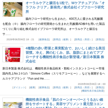
オーラルケアと腸活を1粒で。Wケアチュアブル「オ
ラフル クリア」新発売／株式会社イブフローラ研究
所
腸内フローラ研究から生まれた、400万人に愛される乳酸菌
を配合（※） 腸内フローラの研究開発から生まれた乳酸菌AD株®を用いた製品
づくりに取り組む株式会社イブフローラ研究所は、オーラルケアと腸活を
サ……
2026年08月06日 18：21
健康食品
新商品（健康）
新商品（美容）
新製品
4種類の赤い野菜と果実配合で、おいしく続ける美活
習慣。冷え、脚のむくみ、肌、脂肪にまとめてアプ
ローチする機能性表示食品が新登場／新日本製薬 株
式会社
新日本製薬 株式会社は、機能性表示食品粉末・顆粒インスタントコーヒー市場
国内売上No.1※1の「Slimore Coffee（スリモアコーヒー）」などを展開するヘ
ルスケアブランド『Fun and He……
2026年08月06日 18：00
ダイエット
健康
健康食品
新商品（健康）
新商品（美容）
新製品
機能性表示食品制度
機能性表示食品「肌のターンオーバーとうるおい維
持をサポートする」美容サプリメント還元型コエン