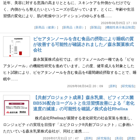
近年、美容に対する意識の高まりとともに、スキンケアを外側からだけでな
く、内側からも整えたいというニーズが広がっています。とくに、年齢や生活
習慣の変化により、肌の乾燥やコンディションのゆらぎを感……
2026年08月05日 17：03
新商品（健康）
新商品（美容）
新製品
機能性表示食品制度
ピセアタンノールを含む食品の摂取により睡眠の質
が改善する可能性が確認されました／森永製菓株式
会社
森永製菓株式会社では、ポリフェノールの一種である「ピセ
アタンノール」の機能性研究を進めています。この度、健常成人を対象とした
ヒト試験により、ピセアタンノールを含む食品を4週間継続摂取することで、睡
眠中……
2026年08月04日 20：09
原料
研究報告
【共創プロジェクト成果】森永乳業、ビフィズス菌
BB536配合ヨーグルトと生活習慣改善による「老化
速度の減速」の可能性を確認／株式会社Rhelixa
株式会社Rhelixaが展開する老化研究の社会実装を推進し、
ロンジェビティの実現を目指す「エピクロック®共創プロジェクト」に参画い
ただいている森永乳業株式会社が、同社と連携……
2026年07月31日 17：47
原料
研究報告
美容
調査