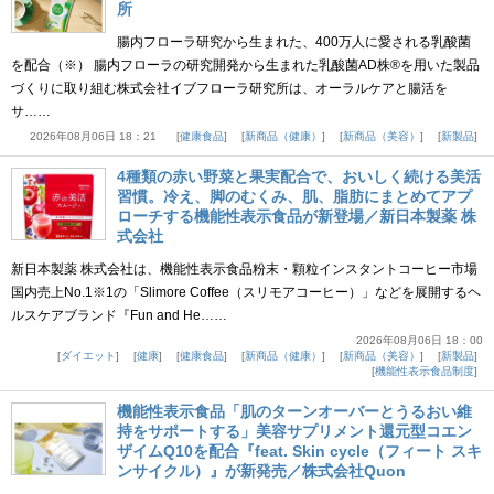
所
腸内フローラ研究から生まれた、400万人に愛される乳酸菌
を配合（※） 腸内フローラの研究開発から生まれた乳酸菌AD株®を用いた製品
づくりに取り組む株式会社イブフローラ研究所は、オーラルケアと腸活を
サ……
2026年08月06日 18：21
健康食品
新商品（健康）
新商品（美容）
新製品
4種類の赤い野菜と果実配合で、おいしく続ける美活
習慣。冷え、脚のむくみ、肌、脂肪にまとめてアプ
ローチする機能性表示食品が新登場／新日本製薬 株
式会社
新日本製薬 株式会社は、機能性表示食品粉末・顆粒インスタントコーヒー市場
国内売上No.1※1の「Slimore Coffee（スリモアコーヒー）」などを展開するヘ
ルスケアブランド『Fun and He……
2026年08月06日 18：00
ダイエット
健康
健康食品
新商品（健康）
新商品（美容）
新製品
機能性表示食品制度
機能性表示食品「肌のターンオーバーとうるおい維
持をサポートする」美容サプリメント還元型コエン
ザイムQ10を配合『feat. Skin cycle（フィート スキ
ンサイクル）』が新発売／株式会社Quon