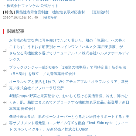
・
株式会社ファンケル 公式サイト
[ 特 集 ]
機能性表示食品制度［機能性表示対応素材］ 《更新随時》
2016年10月19日 10：40
研究報告
関連記事
お客様の切実な声に耳を傾けてたどり着いた、肌の「薄層化」への答え
こすらず、うるおす朝夜別オールインワン「ハルメク 薬用美肌液」が、
さらなる高機能化を遂げてリニューアル！／株式会社ハルメクホールディ
ングス
ブラックジンジャー成分6種を「1種類の標準品」で同時定量！新分析法
（RMS法）を確立！／丸善製薬株式会社
オーラルケアと腸活を1粒で。Wケアチュアブル「オラフル クリア」新発
売／株式会社イブフローラ研究所
4種類の赤い野菜と果実配合で、おいしく続ける美活習慣。冷え、脚のむ
くみ、肌、脂肪にまとめてアプローチする機能性表示食品が新登場／新日
本製薬 株式会社
機能性表示食品「肌のターンオーバーとうるおい維持をサポートする」美
容サプリメント還元型コエンザイムQ10を配合『feat. Skin cycle（フィー
ト スキンサイクル）』が新発売／株式会社Quon