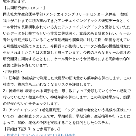
究を進めます。
【共同研究者のコメント】
同志社大学生命医科学部 / アンチエイジングリサーチセンター 米井嘉一 教授
我々がこれまでに積み重ねてきたアンチエイジングドックの研究データと、ケ
ール青汁を長期摂取されている方にアンチエイジングドックを受診していただ
いたデータを比較するという非常に興味深く、意義のある研究を行い、ケール
青汁を長期摂取していることが運動機能や脳機能に対して良い影響を与えてい
る可能性が確認できました。今回我々が集積したデータが食品の機能性研究に
生かされましたことは大変嬉しく思っています。今後のさらなるケール青汁の
研究開発に期待するとともに、ケール青汁という食品素材による高齢者のQOL
改善に期待を寄せています。
<用語解説>
1）筋年齢 :体組成計で測定した大腿部の筋肉量から筋年齢を算出します。この
検査で、将来立ち上がれなくなるリスクを評価します。
2）神経年齢 :表示される図形を色、形、数によって分類していくゲーム感覚で
行っていただく検査を行い、神経年齢を算出します。この測定結果から、痴呆
の兆候がないかをチェックします。
3）アンチエイジング（老化度判定）ドッグ: 加齢や老化という兆候や症状につ
いての一連の検査システムです。早期発見、早期治療、生活指導を行うことに
よって、加齢、老化の予防を実現することを目的としたシステム。
【詳細は下記URLをご参照下さい】
・
株式会社ファンケル 2016年10月18日発表