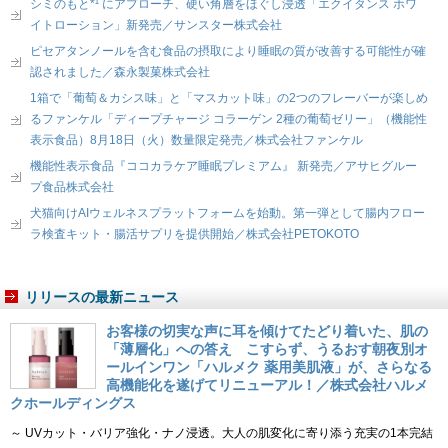
シミのもと*¹ にアプローチ、硬い角層をほぐし浸透「エクイタンス ホワ
イトローション」新発売／サンスター株式会社
ピセアタンノールを含む食品の摂取により睡眠の質が改善する可能性が確
認されました／森永製菓株式会社
1箱で「葡萄＆カシス味」と「マスカット味」の2つのフレーバーが楽しめ
るファンケル「ディープチャージ コラーゲン 2種の葡萄ゼリー」（機能性
表示食品）8月18日（火）数量限定発売／株式会社ファンケル
機能性表示食品『ココカラケア睡眠プレミアム』 新発売／アサヒグルー
プ食品株式会社
犬猫向けAIウェルネスプラットフォームを始動。第一弾として腸内フロー
ラ検査キット・腸活サプリを提供開始／株式会社PETOKOTO
リリースの最新ニュース
お客様の切実な声に耳を傾けてたどり着いた、肌の
「薄層化」への答え こすらず、うるおす朝夜別オ
ールインワン「ハルメク 薬用美肌液」が、さらなる
高機能化を遂げてリニューアル！／株式会社ハルメ
クホールディングス
～ UVカット・バリア強化・ナノ浸透。大人の肌変化に寄り添う充実の1本完結