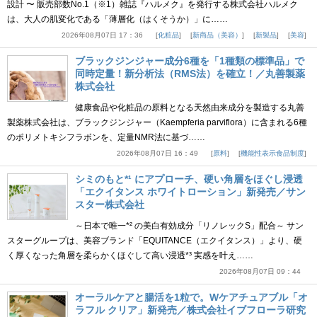
設計 〜 販売部数No.1（※1）雑誌『ハルメク』を発行する株式会社ハルメク
は、大人の肌変化である「薄層化（はくそうか）」に……
2026年08月07日 17：36
化粧品
新商品（美容）
新製品
美容
ブラックジンジャー成分6種を「1種類の標準品」で
同時定量！新分析法（RMS法）を確立！／丸善製薬
株式会社
健康食品や化粧品の原料となる天然由来成分を製造する丸善
製薬株式会社は、ブラックジンジャー（Kaempferia parviflora）に含まれる6種
のポリメトキシフラボンを、定量NMR法に基づ……
2026年08月07日 16：49
原料
機能性表示食品制度
シミのもと*¹ にアプローチ、硬い角層をほぐし浸透
「エクイタンス ホワイトローション」新発売／サン
スター株式会社
～日本で唯一*² の美白有効成分「リノレックS」配合～ サン
スターグループは、美容ブランド「EQUITANCE（エクイタンス）」より、硬
く厚くなった角層を柔らかくほぐして高い浸透*³ 実感を叶え……
2026年08月07日 09：44
オーラルケアと腸活を1粒で。Wケアチュアブル「オ
ラフル クリア」新発売／株式会社イブフローラ研究