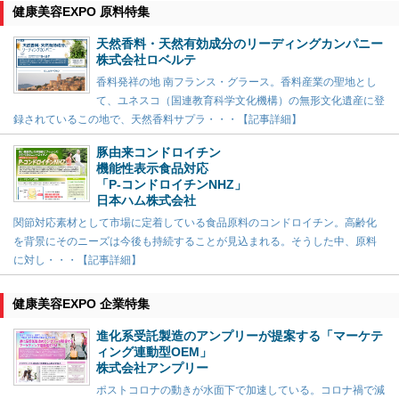
健康美容EXPO 原料特集
天然香料・天然有効成分のリーディングカンパニー
株式会社ロベルテ
香料発祥の地 南フランス・グラース。香料産業の聖地とし
て、ユネスコ（国連教育科学文化機構）の無形文化遺産に登
録されているこの地で、天然香料サプラ・・・【記事詳細】
豚由来コンドロイチン
機能性表示食品対応
「P-コンドロイチンNHZ」
日本ハム株式会社
関節対応素材として市場に定着している食品原料のコンドロイチン。高齢化
を背景にそのニーズは今後も持続することが見込まれる。そうした中、原料
に対し・・・【記事詳細】
健康美容EXPO 企業特集
進化系受託製造のアンプリーが提案する「マーケテ
ィング連動型OEM」
株式会社アンプリー
ポストコロナの動きが水面下で加速している。コロナ禍で減