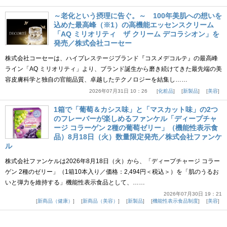
～老化という摂理に告ぐ。～ 100年美肌への想いを
込めた最高峰（※1）の高機能エッセンスクリーム
「AQ ミリオリティ ザ クリーム デコラシオン」を
発売／株式会社コーセー
株式会社コーセーは、ハイプレステージブランド『コスメデコルテ』の最高峰
ライン「AQ ミリオリティ」より、ブランド誕生から磨き続けてきた最先端の美
容皮膚科学と独自の官能品質、卓越したテクノロジーを結集し……
2026年07月31日 10：26
化粧品
新製品
美容
1箱で「葡萄＆カシス味」と「マスカット味」の2つ
のフレーバーが楽しめるファンケル「ディープチャ
ージ コラーゲン 2種の葡萄ゼリー」（機能性表示食
品）8月18日（火）数量限定発売／株式会社ファンケ
ル
株式会社ファンケルは2026年8月18日（火）から、「ディープチャージ コラー
ゲン 2種のゼリー」（1箱10本入り／価格：2,494円＜税込＞）を「肌のうるお
いと弾力を維持する」機能性表示食品として、……
2026年07月30日 19：21
新商品（健康）
新商品（美容）
新製品
機能性表示食品制度
美容