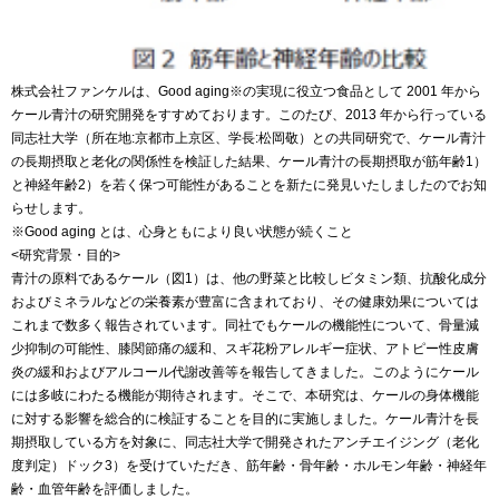
株式会社ファンケルは、Good aging※の実現に役立つ食品として 2001 年から
ケール青汁の研究開発をすすめております。このたび、2013 年から行っている
同志社大学（所在地:京都市上京区、学長:松岡敬）との共同研究で、ケール青汁
の長期摂取と老化の関係性を検証した結果、ケール青汁の長期摂取が筋年齢1）
と神経年齢2）を若く保つ可能性があることを新たに発見いたしましたのでお知
らせします。
※Good aging とは、心身ともにより良い状態が続くこと
<研究背景・目的>
青汁の原料であるケール（図1）は、他の野菜と比較しビタミン類、抗酸化成分
およびミネラルなどの栄養素が豊富に含まれており、その健康効果については
これまで数多く報告されています。同社でもケールの機能性について、骨量減
少抑制の可能性、膝関節痛の緩和、スギ花粉アレルギー症状、アトピー性皮膚
炎の緩和およびアルコール代謝改善等を報告してきました。このようにケール
には多岐にわたる機能が期待されます。そこで、本研究は、ケールの身体機能
に対する影響を総合的に検証することを目的に実施しました。ケール青汁を長
期摂取している方を対象に、同志社大学で開発されたアンチエイジング（老化
度判定）ドック3）を受けていただき、筋年齢・骨年齢・ホルモン年齢・神経年
齢・血管年齢を評価しました。