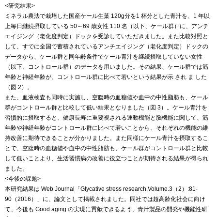
<研究結果>
ミネラル農法で栽培した国産ケール生葉 120g分を1 杯分とした青汁を、1 年以
上毎日継続摂取している 50～69 歳女性 110 名（以下、ケール群）に、アンチ
エイジング（老化度判定）ドックを受診していただきました。また比較対照と
して、すでに全国で蓄積されているアンチエイジング（老化度判定）ドックの
データから、ケール群と同年齢条件でケール青汁を継続摂取していない女性
（以下、コントロール群）のデータを用いました。その結果、ケール群では筋
年齢と神経年齢が、コントロール群に比べて若いという結果が示 され ま した
（図 2）。
また、血液検査も同時に実施し、空腹時の血糖値や血中の中性脂肪も、ケール
群がコントロール群と比較して低い結果となりました（図 3）。ケール青汁を
習慣的に摂取すると、健康長寿に重要視される運動機能と脳機能に関して、筋
年齢や神経年齢がコントロール群に比べて若いことから、それぞれの機能の維
持改善に期待できることが分かりました。また同様にケール青汁を摂取するこ
とで、空腹時の血糖値や血中の中性脂肪も、ケール群がコントロール群と比較
して低いことより、生活習慣病の改善に役立つことが期待される結果が得られ
ました。
<今後の課題>
本研究結果は Web Journal「Glycative stress research,Volume.3（2）:81-
90（2016）」に、論文として掲載されました。同社では超高齢化社会に向け
て、今後も Good aging の実現に貢献できるよう、青汁製品の開発や機能性研