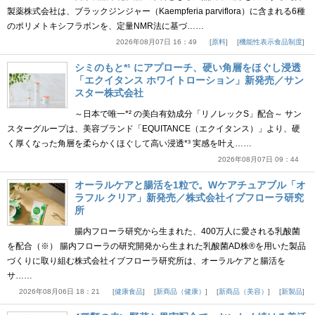
製薬株式会社は、ブラックジンジャー（Kaempferia parviflora）に含まれる6種
のポリメトキシフラボンを、定量NMR法に基づ……
2026年08月07日 16：49
原料
機能性表示食品制度
シミのもと*¹ にアプローチ、硬い角層をほぐし浸透
「エクイタンス ホワイトローション」新発売／サン
スター株式会社
～日本で唯一*² の美白有効成分「リノレックS」配合～ サン
スターグループは、美容ブランド「EQUITANCE（エクイタンス）」より、硬
く厚くなった角層を柔らかくほぐして高い浸透*³ 実感を叶え……
2026年08月07日 09：44
オーラルケアと腸活を1粒で。Wケアチュアブル「オ
ラフル クリア」新発売／株式会社イブフローラ研究
所
腸内フローラ研究から生まれた、400万人に愛される乳酸菌
を配合（※） 腸内フローラの研究開発から生まれた乳酸菌AD株®を用いた製品
づくりに取り組む株式会社イブフローラ研究所は、オーラルケアと腸活を
サ……
2026年08月06日 18：21
健康食品
新商品（健康）
新商品（美容）
新製品