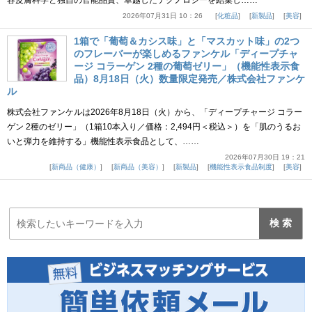
容皮膚科学と独自の官能品質、卓越したテクノロジーを結集し……
2026年07月31日 10：26
化粧品
新製品
美容
1箱で「葡萄＆カシス味」と「マスカット味」の2つ
のフレーバーが楽しめるファンケル「ディープチャ
ージ コラーゲン 2種の葡萄ゼリー」（機能性表示食
品）8月18日（火）数量限定発売／株式会社ファンケ
ル
株式会社ファンケルは2026年8月18日（火）から、「ディープチャージ コラー
ゲン 2種のゼリー」（1箱10本入り／価格：2,494円＜税込＞）を「肌のうるお
いと弾力を維持する」機能性表示食品として、……
2026年07月30日 19：21
新商品（健康）
新商品（美容）
新製品
機能性表示食品制度
美容