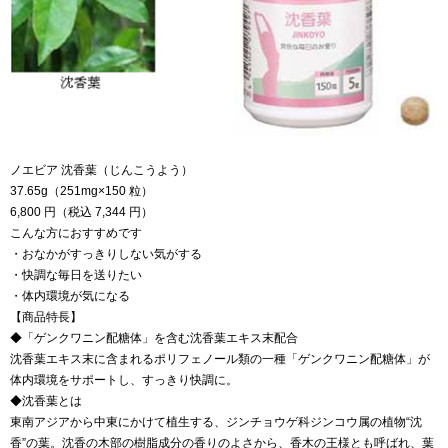
ノエビア 沈香葉（じんこうよう）
37.65g（251mg×150 粒）
6,800 円（税込 7,344 円）
こんな方におすすめです
・おなかがすっきりしない気がする
・快調な毎日を送りたい
・体内環境が気になる
【商品特長】
◆「ゲンクワニン配糖体」を含む沈香葉エキス末配合
沈香葉エキス末に含まれるポリフェノール類の一種「ゲンクワニン配糖体」が
体内環境をサポートし、すっきり快調に。
◆沈香葉とは
東南アジアから中東にかけて植生する、ジンチョウゲ科ジンコウ属の植物“沈
香”の葉。沈香の木部の樹脂成分の香りのよさから、香木の王様とも呼ばれ、葉