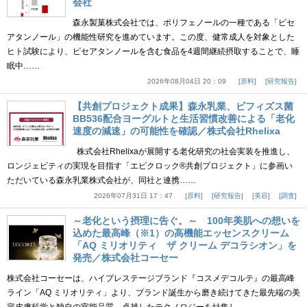
会社
森永製菓株式会社では、ポリフェノールの一種である「ピセ
アタンノール」の機能性研究を進めています。この度、健常成人を対象とした
ヒト試験により、ピセアタンノールを含む食品を4週間継続摂取することで、睡
眠中……
2026年08月04日 20：09
原料
研究報告
【共創プロジェクト成果】森永乳業、ビフィズス菌
BB536配合ヨーグルトと生活習慣改善による「老化
速度の減速」の可能性を確認／株式会社Rhelixa
株式会社Rhelixaが展開する老化研究の社会実装を推進し、
ロンジェビティの実現を目指す「エピクロック®共創プロジェクト」に参画い
ただいている森永乳業株式会社が、同社と連携……
2026年07月31日 17：47
原料
研究報告
美容
調査
～老化という摂理に告ぐ。～ 100年美肌への想いを
込めた最高峰（※1）の高機能エッセンスクリーム
「AQ ミリオリティ ザ クリーム デコラシオン」を
発売／株式会社コーセー
株式会社コーセーは、ハイプレステージブランド『コスメデコルテ』の最高峰
ライン「AQ ミリオリティ」より、ブランド誕生から磨き続けてきた最先端の美