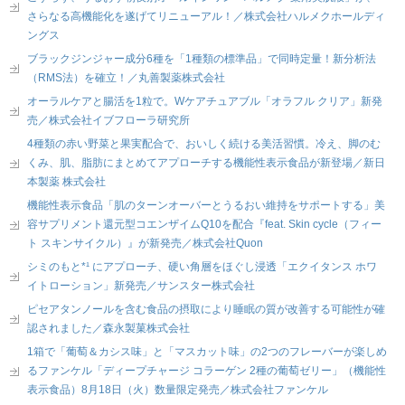
さらなる高機能化を遂げてリニューアル！／株式会社ハルメクホールディ
ングス
ブラックジンジャー成分6種を「1種類の標準品」で同時定量！新分析法
（RMS法）を確立！／丸善製薬株式会社
オーラルケアと腸活を1粒で。Wケアチュアブル「オラフル クリア」新発
売／株式会社イブフローラ研究所
4種類の赤い野菜と果実配合で、おいしく続ける美活習慣。冷え、脚のむ
くみ、肌、脂肪にまとめてアプローチする機能性表示食品が新登場／新日
本製薬 株式会社
機能性表示食品「肌のターンオーバーとうるおい維持をサポートする」美
容サプリメント還元型コエンザイムQ10を配合『feat. Skin cycle（フィー
ト スキンサイクル）』が新発売／株式会社Quon
シミのもと*¹ にアプローチ、硬い角層をほぐし浸透「エクイタンス ホワ
イトローション」新発売／サンスター株式会社
ピセアタンノールを含む食品の摂取により睡眠の質が改善する可能性が確
認されました／森永製菓株式会社
1箱で「葡萄＆カシス味」と「マスカット味」の2つのフレーバーが楽しめ
るファンケル「ディープチャージ コラーゲン 2種の葡萄ゼリー」（機能性
表示食品）8月18日（火）数量限定発売／株式会社ファンケル