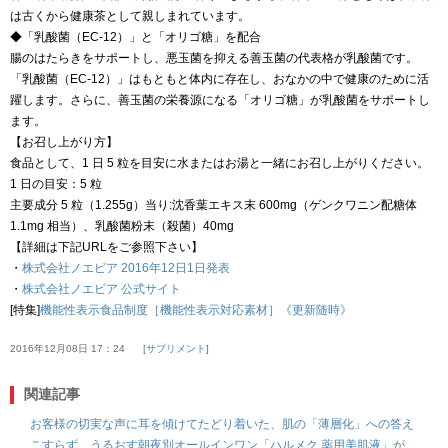
は古くから健康茶として親しまれています。
◆「乳酸菌（EC-12）」と「オリゴ糖」を配合
腸のはたらきをサポートし、悪玉菌を抑える善玉菌の代表格が乳酸菌です。
「乳酸菌（EC-12）」はもともと体内に存在し、おなかの中で健康のために活
躍します。さらに、善玉菌の栄養源になる「オリゴ糖」が乳酸菌をサポートし
ます。
【お召し上がり方】
食品として、1 日 5 粒を目安に水またはお湯と一緒にお召し上がりください。
1 日の目安：5 粒
主要成分 5 粒（1.255g）当り:沈香葉エキス末 600mg（ゲンクワニン配糖体
1.1mg 相当）、乳酸菌粉末（殺菌）40mg
【詳細は下記URLをご参照下さい】
・
株式会社ノエビア 2016年12日1日発表
・
株式会社ノエビア 公式サイト
[特集]
機能性表示食品制度［機能性表示対応素材］《更新随時》
2016年12月08日 17：24
サプリメント
関連記事
お客様の切実な声に耳を傾けてたどり着いた、肌の「薄層化」への答え
こすらず、うるおす朝夜別オールインワン「ハルメク 薬用美肌液」が、