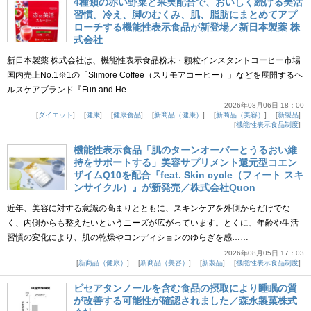
4種類の赤い野菜と果実配合で、おいしく続ける美活
習慣。冷え、脚のむくみ、肌、脂肪にまとめてアプ
ローチする機能性表示食品が新登場／新日本製薬 株
式会社
新日本製薬 株式会社は、機能性表示食品粉末・顆粒インスタントコーヒー市場
国内売上No.1※1の「Slimore Coffee（スリモアコーヒー）」などを展開するヘ
ルスケアブランド『Fun and He……
2026年08月06日 18：00
ダイエット
健康
健康食品
新商品（健康）
新商品（美容）
新製品
機能性表示食品制度
機能性表示食品「肌のターンオーバーとうるおい維
持をサポートする」美容サプリメント還元型コエン
ザイムQ10を配合『feat. Skin cycle（フィート スキ
ンサイクル）』が新発売／株式会社Quon
近年、美容に対する意識の高まりとともに、スキンケアを外側からだけでな
く、内側からも整えたいというニーズが広がっています。とくに、年齢や生活
習慣の変化により、肌の乾燥やコンディションのゆらぎを感……
2026年08月05日 17：03
新商品（健康）
新商品（美容）
新製品
機能性表示食品制度
ピセアタンノールを含む食品の摂取により睡眠の質
が改善する可能性が確認されました／森永製菓株式