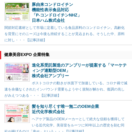
豚由来コンドロイチン
機能性表示食品対応
「P-コンドロイチンNHZ」
日本ハム株式会社
関節対応素材として市場に定着している食品原料のコンドロイチン。高齢化
を背景にそのニーズは今後も持続することが見込まれる。そうした中、原料
に対し・・・【記事詳細】
健康美容EXPO 企業特集
進化系受託製造のアンプリーが提案する「マーケテ
ィング連動型OEM」
株式会社アンプリー
ポストコロナの動きが水面下で加速している。コロナ禍で減
速を余儀なくされたインバウンド需要もようやく規制が解かれ、復調の兆し
がみえつつある・・・【記事詳細】
髪を知り尽くす唯一無二のOEM企業
近代化学株式会社
ヘアケア製品のOEMメーカーとして絶大な信頼を獲得して
いる近代化学。美容室をルーツに90年以上の歴史を刻む同
社が掲げるのは「幸せ」という・・・【記事詳細】