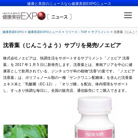
健康と美容のニュースなら健康美容EXPOニュース
健康美容EXPO
健康美容EXPOニュース
リリース：TOP
サプリメント
沈香葉（じんこう
沈香葉（じんこうよう）サプリを発売/ノエビア
株式会社ノエビアは、快調生活をサポートするサプリメント「ノエビア 沈香
葉」を 2017 年 1 月 5 日に新発売します。沈香葉とは、東南アジアを中心に健
康茶として飲用されている、ジンチョウゲ科の植物“沈香”の葉です。「ノエビア
沈香葉」は、ポリフェノール類の一種「ゲンクワニン配糖体」を含んだ沈香葉
エキス末と「乳酸菌（EC-12）」「オリゴ糖」を配合。体内環境をサポート
し、すっきり快調な毎日に。全国の販売店、通信販売にてご購入できます。