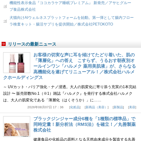
機能性表示食品『ココカラケア睡眠プレミアム』 新発売／アサヒグルー
プ食品株式会社
犬猫向けAIウェルネスプラットフォームを始動。第一弾として腸内フロー
ラ検査キット・腸活サプリを提供開始／株式会社PETOKOTO
リリースの最新ニュース
お客様の切実な声に耳を傾けてたどり着いた、肌の
「薄層化」への答え こすらず、うるおす朝夜別オ
ールインワン「ハルメク 薬用美肌液」が、さらなる
高機能化を遂げてリニューアル！／株式会社ハルメ
クホールディングス
～ UVカット・バリア強化・ナノ浸透。大人の肌変化に寄り添う充実の1本完結
設計 〜 販売部数No.1（※1）雑誌『ハルメク』を発行する株式会社ハルメク
は、大人の肌変化である「薄層化（はくそうか）」に……
2026年08月07日 17：36
化粧品
新商品（美容）
新製品
美容
ブラックジンジャー成分6種を「1種類の標準品」で
同時定量！新分析法（RMS法）を確立！／丸善製薬
株式会社
健康食品や化粧品の原料となる天然由来成分を製造する丸善