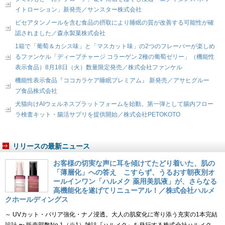
イトローション」新発売／サンスター株式会社
ピセアタンノールを含む食品の摂取により睡眠の質が改善する可能性が確
認されました／森永製菓株式会社
1箱で「葡萄＆カシス味」と「マスカット味」の2つのフレーバーが楽しめ
るファンケル「ディープチャージ コラーゲン 2種の葡萄ゼリー」（機能性
表示食品）8月18日（火）数量限定発売／株式会社ファンケル
機能性表示食品『ココカラケア睡眠プレミアム』 新発売／アサヒグルー
プ食品株式会社
犬猫向けAIウェルネスプラットフォームを始動。第一弾として腸内フロー
ラ検査キット・腸活サプリを提供開始／株式会社PETOKOTO
リリースの最新ニュース
お客様の切実な声に耳を傾けてたどり着いた、肌の
「薄層化」への答え こすらず、うるおす朝夜別オ
ールインワン「ハルメク 薬用美肌液」が、さらなる
高機能化を遂げてリニューアル！／株式会社ハルメ
クホールディングス
～ UVカット・バリア強化・ナノ浸透。大人の肌変化に寄り添う充実の1本完結