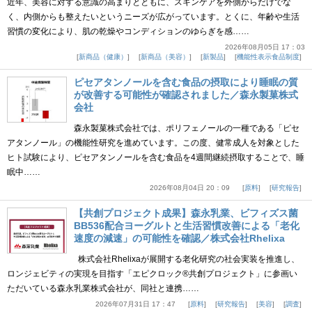
近年、美容に対する意識の高まりとともに、スキンケアを外側からだけでな
く、内側からも整えたいというニーズが広がっています。とくに、年齢や生活
習慣の変化により、肌の乾燥やコンディションのゆらぎを感……
2026年08月05日 17：03
新商品（健康）
新商品（美容）
新製品
機能性表示食品制度
ピセアタンノールを含む食品の摂取により睡眠の質
が改善する可能性が確認されました／森永製菓株式
会社
森永製菓株式会社では、ポリフェノールの一種である「ピセ
アタンノール」の機能性研究を進めています。この度、健常成人を対象とした
ヒト試験により、ピセアタンノールを含む食品を4週間継続摂取することで、睡
眠中……
2026年08月04日 20：09
原料
研究報告
【共創プロジェクト成果】森永乳業、ビフィズス菌
BB536配合ヨーグルトと生活習慣改善による「老化
速度の減速」の可能性を確認／株式会社Rhelixa
株式会社Rhelixaが展開する老化研究の社会実装を推進し、
ロンジェビティの実現を目指す「エピクロック®共創プロジェクト」に参画い
ただいている森永乳業株式会社が、同社と連携……
2026年07月31日 17：47
原料
研究報告
美容
調査