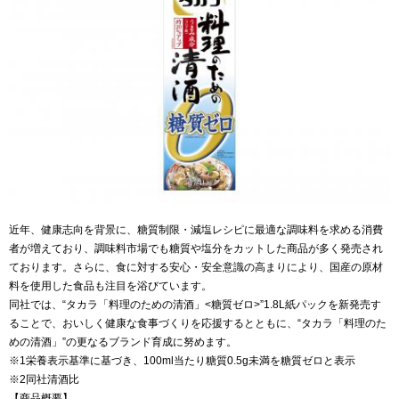
近年、健康志向を背景に、糖質制限・減塩レシピに最適な調味料を求める消費
者が増えており、調味料市場でも糖質や塩分をカットした商品が多く発売され
ております。さらに、食に対する安心・安全意識の高まりにより、国産の原材
料を使用した食品も注目を浴びています。
同社では、“タカラ「料理のための清酒」<糖質ゼロ>”1.8L紙パックを新発売す
ることで、おいしく健康な食事づくりを応援するとともに、“タカラ「料理のた
めの清酒」”の更なるブランド育成に努めます。
※1栄養表示基準に基づき、100ml当たり糖質0.5g未満を糖質ゼロと表示
※2同社清酒比
【商品概要】