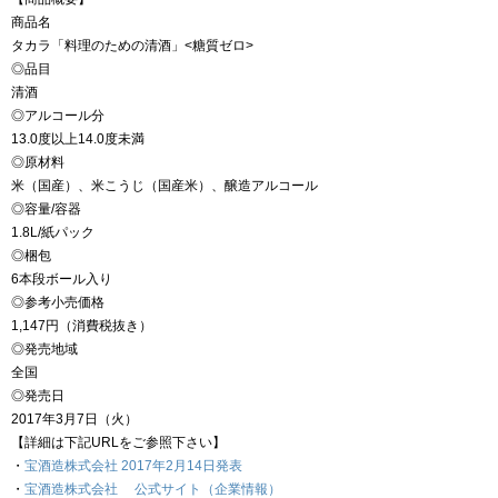
商品名
タカラ「料理のための清酒」<糖質ゼロ>
◎品目
清酒
◎アルコール分
13.0度以上14.0度未満
◎原材料
米（国産）、米こうじ（国産米）、醸造アルコール
◎容量/容器
1.8L/紙パック
◎梱包
6本段ボール入り
◎参考小売価格
1,147円（消費税抜き）
◎発売地域
全国
◎発売日
2017年3月7日（火）
【詳細は下記URLをご参照下さい】
・
宝酒造株式会社 2017年2月14日発表
・
宝酒造株式会社 公式サイト（企業情報）