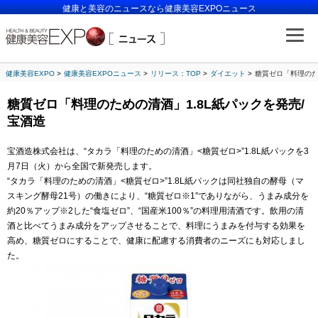
健康と美容のニュースなら健康美容EXPOニュース
健康美容EXPO
健康美容EXPOニュース
リリース：TOP
ダイエット
糖質ゼロ「料理のた
糖質ゼロ「料理のための清酒」1.8L紙パックを発売/
宝酒造
宝酒造株式会社は、“タカラ「料理のための清酒」<糖質ゼロ>”1.8L紙パックを3
月7日（火）から全国で新発売します。
“タカラ「料理のための清酒」<糖質ゼロ>”1.8L紙パックは同社独自の酵母（マ
スキング酵母21号）の働きにより、“糖質ゼロ※1″でありながら、うまみ成分を
約20％アップ※2した“食塩ゼロ”、“国産米100％”の料理用清酒です。飲用の清
酒と比べてうまみ成分をアップさせることで、料理にうまみを付与する効果を
高め、糖質ゼロにすることで、健康に配慮する消費者のニーズにも対応しまし
た。