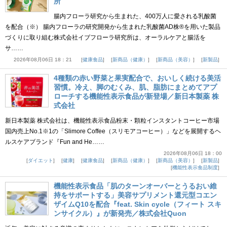
所
腸内フローラ研究から生まれた、400万人に愛される乳酸菌
を配合（※） 腸内フローラの研究開発から生まれた乳酸菌AD株®を用いた製品
づくりに取り組む株式会社イブフローラ研究所は、オーラルケアと腸活を
サ……
2026年08月06日 18：21
健康食品
新商品（健康）
新商品（美容）
新製品
4種類の赤い野菜と果実配合で、おいしく続ける美活
習慣。冷え、脚のむくみ、肌、脂肪にまとめてアプ
ローチする機能性表示食品が新登場／新日本製薬 株
式会社
新日本製薬 株式会社は、機能性表示食品粉末・顆粒インスタントコーヒー市場
国内売上No.1※1の「Slimore Coffee（スリモアコーヒー）」などを展開するヘ
ルスケアブランド『Fun and He……
2026年08月06日 18：00
ダイエット
健康
健康食品
新商品（健康）
新商品（美容）
新製品
機能性表示食品制度
機能性表示食品「肌のターンオーバーとうるおい維
持をサポートする」美容サプリメント還元型コエン
ザイムQ10を配合『feat. Skin cycle（フィート スキ
ンサイクル）』が新発売／株式会社Quon