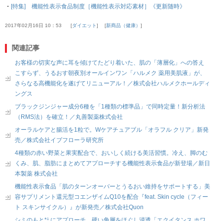
・
[特集] 機能性表示食品制度［機能性表示対応素材］《更新随時》
2017年02月16日 10：53
ダイエット
新商品（健康）
関連記事
お客様の切実な声に耳を傾けてたどり着いた、肌の「薄層化」への答え
こすらず、うるおす朝夜別オールインワン「ハルメク 薬用美肌液」が、
さらなる高機能化を遂げてリニューアル！／株式会社ハルメクホールディ
ングス
ブラックジンジャー成分6種を「1種類の標準品」で同時定量！新分析法
（RMS法）を確立！／丸善製薬株式会社
オーラルケアと腸活を1粒で。Wケアチュアブル「オラフル クリア」新発
売／株式会社イブフローラ研究所
4種類の赤い野菜と果実配合で、おいしく続ける美活習慣。冷え、脚のむ
くみ、肌、脂肪にまとめてアプローチする機能性表示食品が新登場／新日
本製薬 株式会社
機能性表示食品「肌のターンオーバーとうるおい維持をサポートする」美
容サプリメント還元型コエンザイムQ10を配合『feat. Skin cycle（フィー
ト スキンサイクル）』が新発売／株式会社Quon
シミのもと*¹ にアプローチ、硬い角層をほぐし浸透「エクイタンス ホワ