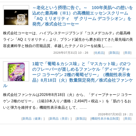
～老化という摂理に告ぐ。～ 100年美肌への想いを
込めた最高峰（※1）の高機能エッセンスクリーム
「AQ ミリオリティ ザ クリーム デコラシオン」を
発売／株式会社コーセー
株式会社コーセーは、ハイプレステージブランド『コスメデコルテ』の最高峰
ライン「AQ ミリオリティ」より、ブランド誕生から磨き続けてきた最先端の美
容皮膚科学と独自の官能品質、卓越したテクノロジーを結集し……
2026年07月31日 10：26
化粧品
新製品
美容
1箱で「葡萄＆カシス味」と「マスカット味」の2つ
のフレーバーが楽しめるファンケル「ディープチャ
ージ コラーゲン 2種の葡萄ゼリー」（機能性表示食
品）8月18日（火）数量限定発売／株式会社ファンケ
ル
株式会社ファンケルは2026年8月18日（火）から、「ディープチャージ コラー
ゲン 2種のゼリー」（1箱10本入り／価格：2,494円＜税込＞）を「肌のうるお
いと弾力を維持する」機能性表示食品として、……
2026年07月30日 19：21
新商品（健康）
新商品（美容）
新製品
機能性表示食品制度
美容