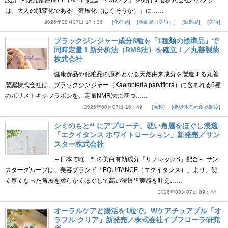
設計 〜 販売部数No.1（※1）雑誌『ハルメク』を発行する株式会社ハルメク
は、大人の肌変化である「薄層化（はくそうか）」に……
2026年08月07日 17：36
化粧品
新商品（美容）
新製品
美容
ブラックジンジャー成分6種を「1種類の標準品」で
同時定量！新分析法（RMS法）を確立！／丸善製薬
株式会社
健康食品や化粧品の原料となる天然由来成分を製造する丸善
製薬株式会社は、ブラックジンジャー（Kaempferia parviflora）に含まれる6種
のポリメトキシフラボンを、定量NMR法に基づ……
2026年08月07日 16：49
原料
機能性表示食品制度
シミのもと*¹ にアプローチ、硬い角層をほぐし浸透
「エクイタンス ホワイトローション」新発売／サン
スター株式会社
～日本で唯一*² の美白有効成分「リノレックS」配合～ サン
スターグループは、美容ブランド「EQUITANCE（エクイタンス）」より、硬
く厚くなった角層を柔らかくほぐして高い浸透*³ 実感を叶え……
2026年08月07日 09：44
オーラルケアと腸活を1粒で。Wケアチュアブル「オ
ラフル クリア」新発売／株式会社イブフローラ研究