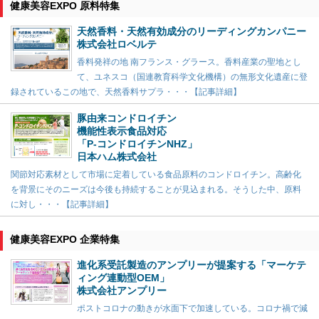
健康美容EXPO 原料特集
天然香料・天然有効成分のリーディングカンパニー
株式会社ロベルテ
香料発祥の地 南フランス・グラース。香料産業の聖地とし
て、ユネスコ（国連教育科学文化機構）の無形文化遺産に登
録されているこの地で、天然香料サプラ・・・【記事詳細】
豚由来コンドロイチン
機能性表示食品対応
「P-コンドロイチンNHZ」
日本ハム株式会社
関節対応素材として市場に定着している食品原料のコンドロイチン。高齢化
を背景にそのニーズは今後も持続することが見込まれる。そうした中、原料
に対し・・・【記事詳細】
健康美容EXPO 企業特集
進化系受託製造のアンプリーが提案する「マーケテ
ィング連動型OEM」
株式会社アンプリー
ポストコロナの動きが水面下で加速している。コロナ禍で減