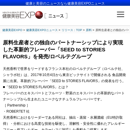
健康と美容のニュースなら健康美容EXPOニュース
健康美容EXPO
健康美容EXPOニュース
リリース：TOP
原料
原料生産者との独自のパート
原料生産者との独自のパートナーシップにより実現
した革新的フレーバー「SEED to STORIES
FLAVORS」を発売/ロベルテグループ
天然香料で世界をリードするフランス本社のロベルテグループ（ロベルテ社、
シャラボ社）は、2017年10月4日から東京ビックサイトで開催される 食品開発
展に出展。革新的フレーバー「SEED to STORIES FLAVORS」の発表を行う。
■「SEED to STORIES FLAVORS」とは？
フレーバーのエキスパートとフルーツ・野菜のエキスパートの革新的なパート
ナーシップから生まれたユニークなナチュラルフレーバーです。
［ Partnership ］
・ROBERTET 社
天然香料におけるリーダーである同社は、抽出・蒸留・水層濃縮（EU特許取
得）・分析における高度な技術を駆使し、溶解性・安全性に優れたアレルギー
フリー・低アレルギー、カラーレスに対応した香料をご提案します。