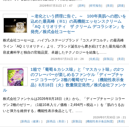
2026年07月31日 17：47
原料
研究報告
美容
調査
～老化という摂理に告ぐ。～ 100年美肌への想いを
込めた最高峰（※1）の高機能エッセンスクリーム
「AQ ミリオリティ ザ クリーム デコラシオン」を
発売／株式会社コーセー
株式会社コーセーは、ハイプレステージブランド『コスメデコルテ』の最高峰
ライン「AQ ミリオリティ」より、ブランド誕生から磨き続けてきた最先端の美
容皮膚科学と独自の官能品質、卓越したテクノロジーを結集し……
2026年07月31日 10：26
化粧品
新製品
美容
1箱で「葡萄＆カシス味」と「マスカット味」の2つ
のフレーバーが楽しめるファンケル「ディープチャ
ージ コラーゲン 2種の葡萄ゼリー」（機能性表示食
品）8月18日（火）数量限定発売／株式会社ファンケ
ル
株式会社ファンケルは2026年8月18日（火）から、「ディープチャージ コラー
ゲン 2種のゼリー」（1箱10本入り／価格：2,494円＜税込＞）を「肌のうるお
いと弾力を維持する」機能性表示食品として、……
2026年07月30日 19：21
新商品（健康）
新商品（美容）
新製品
機能性表示食品制度
美容