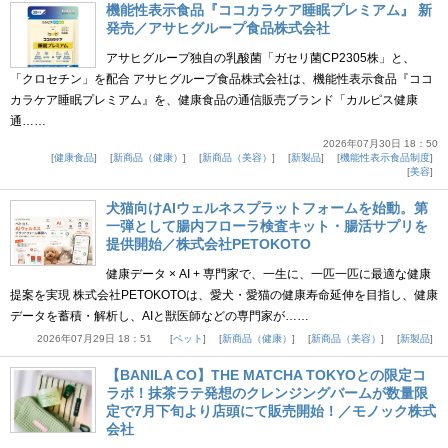
機能性表示食品『ココカラケア睡眠プレミアム』 新
発売／アサヒグループ食品株式会社
アサヒグループ独自の乳酸菌「ガセリ菌CP2305株」と、
「クロセチン」を配合 アサヒグループ食品株式会社は、機能性表示食品『ココ
カラケア睡眠プレミアム』を、健康食品の通信販売ブランド「カルピス健康
通……
2026年07月30日 18：50
健康食品
新商品（健康）
新商品（美容）
新製品
機能性表示食品制度
美容
犬猫向けAIウェルネスプラットフォームを始動。第
一弾として腸内フローラ検査キット・腸活サプリを
提供開始／株式会社PETOKOTO
健康データ × AI + 専門家で、一生に、一匹一匹に最適な健康
提案を実現 株式会社PETOKOTOは、愛犬・愛猫の健康寿命延伸を目指し、健康
データを蓄積・解析し、AIと獣医師などの専門家が……
2026年07月29日 18：51
ペット
新商品（健康）
新商品（美容）
新製品
【BANILA CO】THE MATCHA TOKYOとの限定コ
ラボ！抹茶ラテ発想のクレンジングバームが数量限
定で7月下旬より店頭にて販売開始！／モノック株式
会社