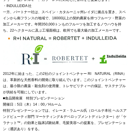
・INDULLEIDA 社
一方、パートナー社は、スペイン・カタルーニャ州レイダに拠点を置き、スペ
インから南フランスの地域で、18000以上の契約農家を持つフルーツ・野菜の
加工メーカーです。年間350,000トンものフルーツを加工するノウハウを持
ち、22ヘクタールに及ぶ工場面積は、欧州でも最大級の加工メーカーです。
2012年に始まった、この2社のジョイントベンチャー RI NATURAL（RINA）
は、革新的な天然香料の開発に取り組んでいます。このジョイントベンチャー
は、最小限の農薬・殺虫剤の使用量、トレサビリティーの保証、サステナブル
が供給を可能にしています。
■食品開発展 特別プレゼンテーション
開催日：5日（木）14：00／Hルーム
特別プレゼンテーションでは、イレーヌ・ラムール氏（ロベルテ本社 ヘルスア
ンドビューティ部門 マーケティング＆デベロップメントディレクター）が「ケ
ラナット™」の効果と臨床試験結果、毛髪美容への提案を、プレゼンテーショ
ン（通訳あり）をする。