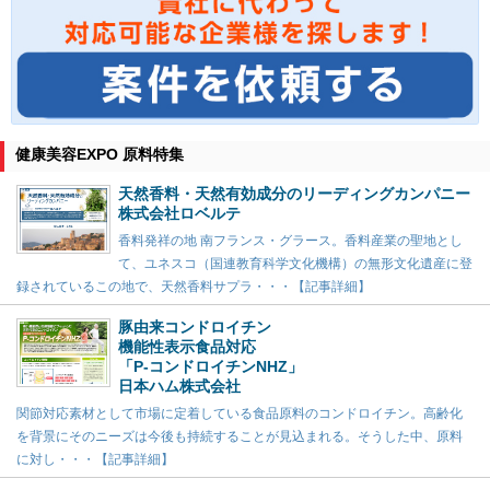
健康美容EXPO 原料特集
天然香料・天然有効成分のリーディングカンパニー
株式会社ロベルテ
香料発祥の地 南フランス・グラース。香料産業の聖地とし
て、ユネスコ（国連教育科学文化機構）の無形文化遺産に登
録されているこの地で、天然香料サプラ・・・【記事詳細】
豚由来コンドロイチン
機能性表示食品対応
「P-コンドロイチンNHZ」
日本ハム株式会社
関節対応素材として市場に定着している食品原料のコンドロイチン。高齢化
を背景にそのニーズは今後も持続することが見込まれる。そうした中、原料
に対し・・・【記事詳細】