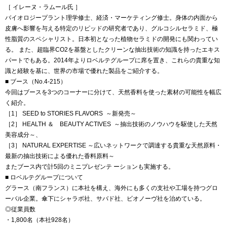
［ イレーヌ・ラムール氏 ］
バイオロジープラント理学修士、経済・マーケティング修士。身体の内面から
皮膚へ影響を与える特定のリピッドの研究者であり、グルコシルセラミド、極
性脂質のスペシャリスト。日本初となった植物セラミドの開発にも関わってい
る。 また、超臨界CO2を基盤としたクリーンな抽出技術の知識を持ったエキス
パートでもある。2014年よりロベルテグループに席を置き、これらの貴重な知
識と経験を基に、世界の市場で優れた製品をご紹介する。
■ ブース（No.4-215）
今回はブースを3つのコーナーに分けて、天然香料を使った素材の可能性を幅広
く紹介。
［1］ SEED to STORIES FLAVORS ～新発売～
［2］ HEALTH ＆ BEAUTY ACTIVES ～抽出技術のノウハウを駆使した天然
美容成分～、
［3］ NATURAL EXPERTISE ～広いネットワークで調達する貴重な天然原料・
最新の抽出技術による優れた香料原料～
またブース内で計5回のミニプレゼンテ ーションも実施する。
■ ロベルテグループについて
グラース（南フランス）に本社を構え、海外にも多くの支社や工場を持つグロ
ーバル企業。傘下にシャラボ社、サバド社、ビオノーヴ社を治めている。
◎従業員数
・1,800名（本社928名）