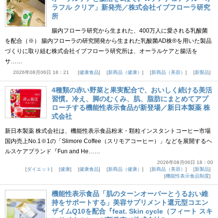
ラフル クリア」新発売／株式会社イブフローラ研究
所
腸内フローラ研究から生まれた、400万人に愛される乳酸菌
を配合（※） 腸内フローラの研究開発から生まれた乳酸菌AD株®を用いた製品
づくりに取り組む株式会社イブフローラ研究所は、オーラルケアと腸活を
サ……
2026年08月06日 18：21
健康食品
新商品（健康）
新商品（美容）
新製品
4種類の赤い野菜と果実配合で、おいしく続ける美活
習慣。冷え、脚のむくみ、肌、脂肪にまとめてアプ
ローチする機能性表示食品が新登場／新日本製薬 株
式会社
新日本製薬 株式会社は、機能性表示食品粉末・顆粒インスタントコーヒー市場
国内売上No.1※1の「Slimore Coffee（スリモアコーヒー）」などを展開するヘ
ルスケアブランド『Fun and He……
2026年08月06日 18：00
ダイエット
健康
健康食品
新商品（健康）
新商品（美容）
新製品
機能性表示食品制度
機能性表示食品「肌のターンオーバーとうるおい維
持をサポートする」美容サプリメント還元型コエン
ザイムQ10を配合『feat. Skin cycle（フィート スキ