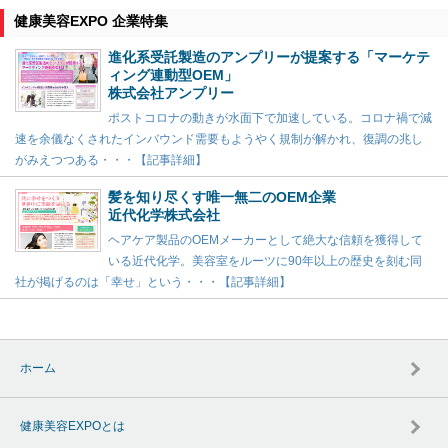
健康美容EXPO 企業特集
進化系受託製造のアンプリーが提案する「マーケテ
ィング連動型OEM」
株式会社アンプリー
ポストコロナの動きが水面下で加速している。コロナ禍で減
速を余儀なくされたインバウンド需要もようやく規制が解かれ、復調の兆し
がみえつつある・・・【記事詳細】
髪を知り尽くす唯一無二のOEM企業
近代化学株式会社
ヘアケア製品のOEMメーカーとして絶大な信頼を獲得して
いる近代化学。美容室をルーツに90年以上の歴史を刻む同
社が掲げるのは「幸せ」という・・・【記事詳細】
ホーム
健康美容EXPOとは