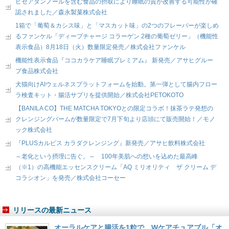
ピセアタンノールを含む食品の摂取により睡眠の質が改善する可能性が確
認されました／森永製菓株式会社
1箱で「葡萄＆カシス味」と「マスカット味」の2つのフレーバーが楽しめ
るファンケル「ディープチャージ コラーゲン 2種の葡萄ゼリー」（機能性
表示食品）8月18日（火）数量限定発売／株式会社ファンケル
機能性表示食品『ココカラケア睡眠プレミアム』 新発売／アサヒグルー
プ食品株式会社
犬猫向けAIウェルネスプラットフォームを始動。第一弾として腸内フロー
ラ検査キット・腸活サプリを提供開始／株式会社PETOKOTO
【BANILA CO】THE MATCHA TOKYOとの限定コラボ！抹茶ラテ発想の
クレンジングバームが数量限定で7月下旬より店頭にて販売開始！／モノ
ック株式会社
『PLUSカルピス カラダクレンジング』新発売／アサヒ飲料株式会社
～老化という摂理に告ぐ。～ 100年美肌への想いを込めた最高峰
（※1）の高機能エッセンスクリーム「AQ ミリオリティ ザ クリーム デ
コラシオン」を発売／株式会社コーセー
リリースの最新ニュース
オーラルケアと腸活を1粒で。Wケアチュアブル「オ