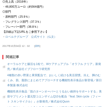
◎売上高（2016年）
・46,800万ユーロ（約564億円）
◎部門
・原料部門（25.9％）
・フレグランス部門（37.3％）
・フレーバー部門（36.8％）
【詳細は下記URLをご参照下さい】
・
ロベルテグループ 公式サイト（仏文）
2017年10月04日 12：32
原料
関連記事
オーラルケアと腸活を1粒で。Wケアチュアブル「オラフル クリア」新発
売／株式会社イブフローラ研究所
4種類の赤い野菜と果実配合で、おいしく続ける美活習慣。冷え、脚のむ
くみ、肌、脂肪にまとめてアプローチする機能性表示食品が新登場／新日
本製薬 株式会社
機能性表示食品「肌のターンオーバーとうるおい維持をサポートする」美
容サプリメント還元型コエンザイムQ10を配合『feat. Skin cycle（フィー
ト スキンサイクル）』が新発売／株式会社Quon