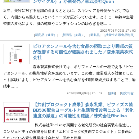
ンサイクル）』が新発売／株式会社Quon
近年、美容に対する意識の高まりとともに、スキンケアを外側からだけでな
く、内側からも整えたいというニーズが広がっています。とくに、年齢や生活
習慣の変化により、肌の乾燥やコンディションのゆらぎを感……
2026年08月05日 17：03
新商品（健康）
新商品（美容）
新製品
機能性表示食品制度
ピセアタンノールを含む食品の摂取により睡眠の質
が改善する可能性が確認されました／森永製菓株式
会社
森永製菓株式会社では、ポリフェノールの一種である「ピセ
アタンノール」の機能性研究を進めています。この度、健常成人を対象とした
ヒト試験により、ピセアタンノールを含む食品を4週間継続摂取することで、睡
眠中……
2026年08月04日 20：09
原料
研究報告
【共創プロジェクト成果】森永乳業、ビフィズス菌
BB536配合ヨーグルトと生活習慣改善による「老化
速度の減速」の可能性を確認／株式会社Rhelixa
株式会社Rhelixaが展開する老化研究の社会実装を推進し、
ロンジェビティの実現を目指す「エピクロック®共創プロジェクト」に参画い
ただいている森永乳業株式会社が、同社と連携……