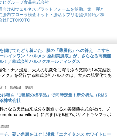
サヒグループ食品株式会社
猫向けAIウェルネスプラットフォームを始動。第一弾と
て腸内フローラ検査キット・腸活サプリを提供開始／株
会社PETOKOTO
を傾けてたどり着いた、肌の「薄層化」への答え こすら
ールインワン「ハルメク 薬用美肌液」が、さらなる高機能
ル！／株式会社ハルメクホールディングス
ア強化・ナノ浸透。大人の肌変化に寄り添う充実の1本完結設
『ハルメク』を発行する株式会社ハルメクは、大人の肌変化であ
容）
新製品
美容
分6種を「1種類の標準品」で同時定量！新分析法（RMS
薬株式会社
料となる天然由来成分を製造する丸善製薬株式会社は、ブ
pferia parviflora）に含まれる6種のポリメトキシフラボ
品制度
プローチ、硬い角層をほぐし浸透「エクイタンス ホワイトロー