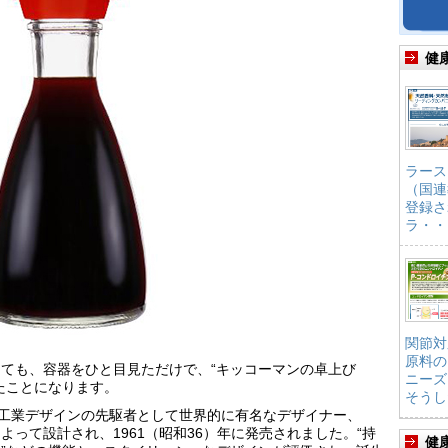
健
ラース
（国連
登録さ
ラ・・
関節対
原料の
ても、容器をひと目見ただけで、“キッコーマンの卓上び
ニーズ
たことになります。
そうし
、工業デザインの先駆者として世界的に有名なデザイナー、
って設計され、1961（昭和36）年に発売されました。“持
健