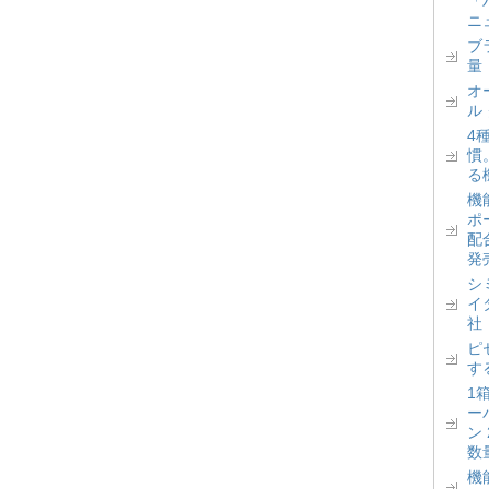
「
ニ
ブ
量
オ
ル
4
慣
る
機
ポ
配
発
シ
イ
社
ピ
す
1
ー
ン
数
機