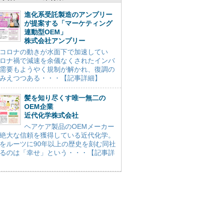
進化系受託製造のアンプリー
が提案する「マーケティング
連動型OEM」
株式会社アンプリー
コロナの動きが水面下で加速してい
ロナ禍で減速を余儀なくされたインバ
需要もようやく規制が解かれ、復調の
みえつつある・・・【記事詳細】
髪を知り尽くす唯一無二の
OEM企業
近代化学株式会社
ヘアケア製品のOEMメーカー
絶大な信頼を獲得している近代化学。
をルーツに90年以上の歴史を刻む同社
るのは「幸せ」という・・・【記事詳