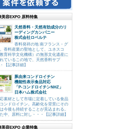
康美容EXPO 原料特集
天然香料・天然有効成分のリ
ーディングカンパニー
株式会社ロベルテ
香料発祥の地 南フランス・グ
。香料産業の聖地として、ユネスコ
教育科学文化機構）の無形文化遺産に
れているこの地で、天然香料サプ
・【記事詳細】
豚由来コンドロイチン
機能性表示食品対応
「P-コンドロイチンNHZ」
日本ハム株式会社
応素材として市場に定着している食品
コンドロイチン。高齢化を背景にその
は今後も持続することが見込まれる。
た中、原料に対し・・・【記事詳細】
康美容EXPO 企業特集