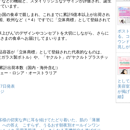
”などの機能と、スタイリッシュなデザインが評価され、誕生
けています。
0カ国の食卓で親しまれ、これまでに累計5億本以上が出荷され
国、欧州など（＊4）ですでに「立体商標」として登録されて
ポスト
卓上びん”のデザインやコンセプトを大切にしながら、さらに
る。コ
皆さまの食卓へお届けしてまいります。
ウンド
兆しが
品容器が「立体商標」として登録された代表的なものは、
”（ガラス製ボトル）や、「ヤクルト」の“ヤクルトプラスチッ
まで累計出荷本数（国内・海外含む）
ウェー・ロシア・オーストラリア
として
17日発表
美容室
ージ
が掲げ
細】
客様の切実な声に耳を傾けてたどり着いた、肌の「薄層
」への答え こすらず、うるおす朝夜別オールインワン