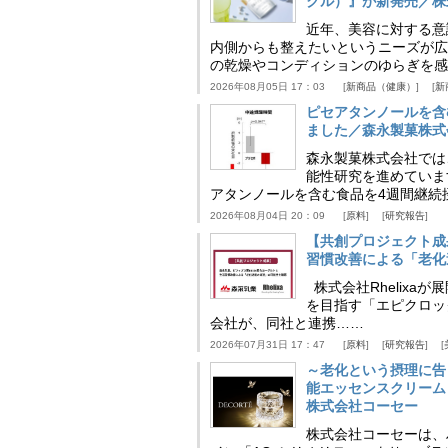
クル）』が新発売／株
近年、美容に対する意
内側からも整えたいというニーズが広
の乾燥やコンディションのゆらぎを感
2026年08月05日 17：03
新商品（健康）
新
ピセアタンノールを含
ました／森永製菓株式
森永製菓株式会社では
能性研究を進めていま
アタンノールを含む食品を4週間継続
2026年08月04日 20：09
原料
研究報告
【共創プロジェクト成
習慣改善による「老化速
株式会社Rhelix
を目指す「エピクロッ
会社が、同社と連携……
2026年07月31日 17：47
原料
研究報告
～老化という摂理に告
能エッセンスクリーム
株式会社コーセー
株式会社コーセーは、