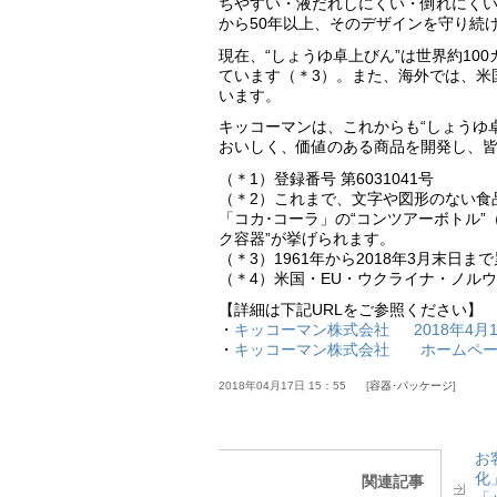
ちやすい・液だれしにくい・倒れにくい
から50年以上、そのデザインを守り続
現在、“しょうゆ卓上びん”は世界約10
ています（＊3）。また、海外では、米
います。
キッコーマンは、これからも“しょうゆ
おいしく、価値のある商品を開発し、
（＊1）登録番号 第6031041号
（＊2）これまで、文字や図形のない食
「コカ･コーラ」の“コンツアーボトル
ク容器”が挙げられます。
（＊3）1961年から2018年3月末日
（＊4）米国・EU・ウクライナ・ノル
【詳細は下記URLをご参照ください】
・
キッコーマン株式会社 2018年4月
・
キッコーマン株式会社 ホームペ
2018年04月17日 15：55
容器･パッケージ
お
化
関連記事