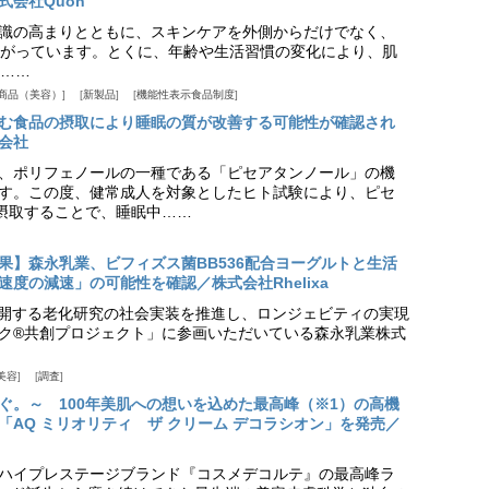
式会社Quon
識の高まりとともに、スキンケアを外側からだけでなく、
がっています。とくに、年齢や生活習慣の変化により、肌
……
商品（美容）
新製品
機能性表示食品制度
む食品の摂取により睡眠の質が改善する可能性が確認され
会社
、ポリフェノールの一種である「ピセアタンノール」の機
す。この度、健常成人を対象としたヒト試験により、ピセ
摂取することで、睡眠中……
果】森永乳業、ビフィズス菌BB536配合ヨーグルトと生活
度の減速」の可能性を確認／株式会社Rhelixa
aが展開する老化研究の社会実装を推進し、ロンジェビティの実現
ク®共創プロジェクト」に参画いただいている森永乳業株式
美容
調査
ぐ。～ 100年美肌への想いを込めた最高峰（※1）の高機
「AQ ミリオリティ ザ クリーム デコラシオン」を発売／
ハイプレステージブランド『コスメデコルテ』の最高峰ラ