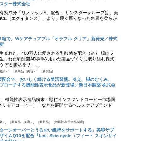
スター株式会社
美白有効成分「リノレックS」配合～ サンスターグループは、美
ANCE（エクイタンス）」より、硬く厚くなった角層を柔らか
1粒で。Wケアチュアブル「オラフル クリア」新発売／株式
所
生まれた、400万人に愛される乳酸菌を配合（※） 腸内フ
生まれた乳酸菌AD株®を用いた製品づくりに取り組む株式
ケアと腸活をサ……
健康）
新商品（美容）
新製品
実配合で、おいしく続ける美活習慣。冷え、脚のむくみ、
プローチする機能性表示食品が新登場／新日本製薬 株式会
は、機能性表示食品粉末・顆粒インスタントコーヒー市場国
offee（スリモアコーヒー）」などを展開するヘルスケアブランド
康）
新商品（美容）
新製品
機能性表示食品制度
ターンオーバーとうるおい維持をサポートする」美容サプ
Q10を配合『feat. Skin cycle（フィート スキンサイ