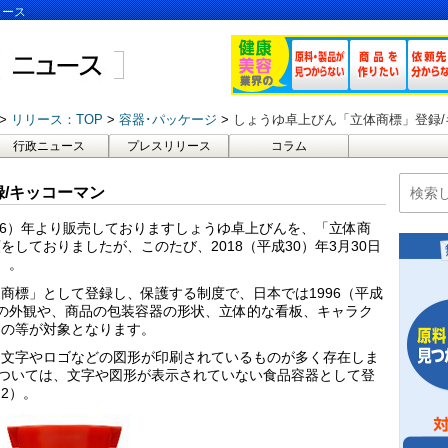
ュース
リリース：TOP
容器･パッケージ
しょうゆ卓上びん「立体商標」登録/
行政ニュース
プレスリリース
コラム
/キッコーマン
和36）年より販売しておりますしょうゆ卓上びんを、「立体商
しておりましたが、このたび、2018（平成30）年3月30日
）。
商標」として登録し、保護する制度で、日本では1996（平成
の外観や、商品の包装容器の形状、立体的な看板、キャラク
もの等が対象となります。
に文字やロゴなどの図形が印刷されているものが多く存在しま
については、文字や図形が表示されていない食品容器として登
2）。