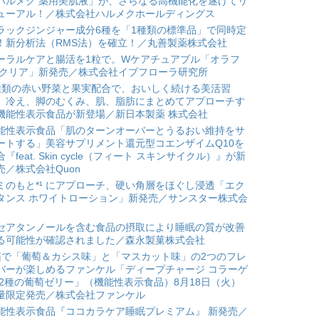
ハルメク 薬用美肌液」が、さらなる高機能化を遂げてリ
ューアル！／株式会社ハルメクホールディングス
ラックジンジャー成分6種を「1種類の標準品」で同時定
！新分析法（RMS法）を確立！／丸善製薬株式会社
ーラルケアと腸活を1粒で。Wケアチュアブル「オラフ
 クリア」新発売／株式会社イブフローラ研究所
種類の赤い野菜と果実配合で、おいしく続ける美活習
。冷え、脚のむくみ、肌、脂肪にまとめてアプローチす
機能性表示食品が新登場／新日本製薬 株式会社
能性表示食品「肌のターンオーバーとうるおい維持をサ
ートする」美容サプリメント還元型コエンザイムQ10を
合『feat. Skin cycle（フィート スキンサイクル）』が新
売／株式会社Quon
ミのもと*¹ にアプローチ、硬い角層をほぐし浸透「エク
タンス ホワイトローション」新発売／サンスター株式会
セアタンノールを含む食品の摂取により睡眠の質が改善
る可能性が確認されました／森永製菓株式会社
箱で「葡萄＆カシス味」と「マスカット味」の2つのフレ
バーが楽しめるファンケル「ディープチャージ コラーゲ
 2種の葡萄ゼリー」（機能性表示食品）8月18日（火）
量限定発売／株式会社ファンケル
能性表示食品『ココカラケア睡眠プレミアム』 新発売／