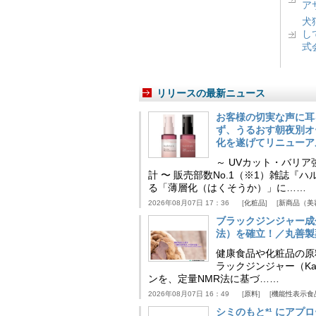
ア
犬
し
式
リリースの最新ニュース
お客様の切実な声に耳
ず、うるおす朝夜別オ
化を遂げてリニューア
～ UVカット・バリ
計 〜 販売部数No.1（※1）雑誌
る「薄層化（はくそうか）」に……
2026年08月07日 17：36
化粧品
新商品（美
ブラックジンジャー成
法）を確立！／丸善製
健康食品や化粧品の原
ラックジンジャー（Kaem
ンを、定量NMR法に基づ……
2026年08月07日 16：49
原料
機能性表示食
シミのもと*¹ にア