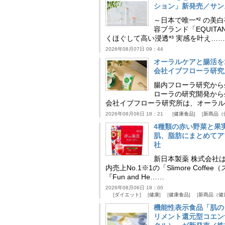
ション」新発売／サン
～日本で唯一*² の
容ブランド「EQUIT
くほぐして高い浸透*³ 実感を叶え……
2026年08月07日 09：44
オーラルケアと腸活を
会社イブフローラ研究
腸内フローラ研究から
ローラの研究開発から
会社イブフローラ研究所は、オーラル
2026年08月06日 18：21
健康食品
新商品（
4種類の赤い野菜と果
肌、脂肪にまとめてア
社
新日本製薬 株式会社
内売上No.1※1の「Slimore C
『Fun and He……
2026年08月06日 18：00
ダイエット
健康
健康食品
新商品（健
機能性表示食品「肌の
リメント還元型コエンザイム