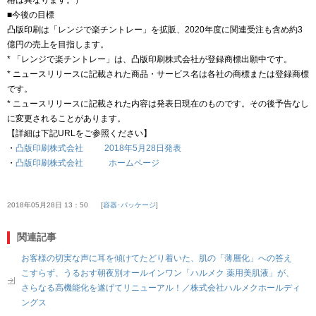
■今後の目標
凸版印刷は「レンジで楽チントレー」を拡販、2020年度に関連受注も含め約3
億円の売上を目指します。
* 「レンジで楽チントレー」は、凸版印刷株式会社が登録商標出願中です。
* ニュースリリースに記載された商品・サービス名は各社の商標または登録商標
です。
* ニュースリリースに記載された内容は発表日現在のものです。その後予告なし
に変更されることがあります。
【詳細は下記URLをご参照ください】
・
凸版印刷株式会社 2018年5月28日発表
・
凸版印刷株式会社 ホームページ
2018年05月28日 13：50
容器･パッケージ
関連記事
お客様の切実な声に耳を傾けてたどり着いた、肌の「薄層化」への答え
こすらず、うるおす朝夜別オールインワン「ハルメク 薬用美肌液」が、
さらなる高機能化を遂げてリニューアル！／株式会社ハルメクホールディ
ングス