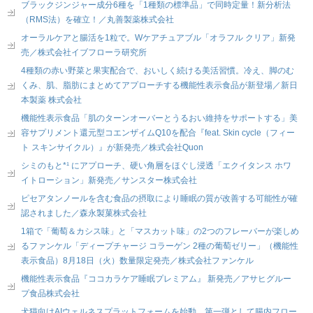
ブラックジンジャー成分6種を「1種類の標準品」で同時定量！新分析法
（RMS法）を確立！／丸善製薬株式会社
オーラルケアと腸活を1粒で。Wケアチュアブル「オラフル クリア」新発
売／株式会社イブフローラ研究所
4種類の赤い野菜と果実配合で、おいしく続ける美活習慣。冷え、脚のむ
くみ、肌、脂肪にまとめてアプローチする機能性表示食品が新登場／新日
本製薬 株式会社
機能性表示食品「肌のターンオーバーとうるおい維持をサポートする」美
容サプリメント還元型コエンザイムQ10を配合『feat. Skin cycle（フィー
ト スキンサイクル）』が新発売／株式会社Quon
シミのもと*¹ にアプローチ、硬い角層をほぐし浸透「エクイタンス ホワ
イトローション」新発売／サンスター株式会社
ピセアタンノールを含む食品の摂取により睡眠の質が改善する可能性が確
認されました／森永製菓株式会社
1箱で「葡萄＆カシス味」と「マスカット味」の2つのフレーバーが楽しめ
るファンケル「ディープチャージ コラーゲン 2種の葡萄ゼリー」（機能性
表示食品）8月18日（火）数量限定発売／株式会社ファンケル
機能性表示食品『ココカラケア睡眠プレミアム』 新発売／アサヒグルー
プ食品株式会社
犬猫向けAIウェルネスプラットフォームを始動。第一弾として腸内フロー