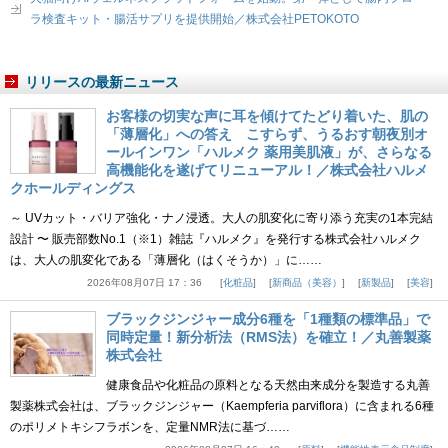
ラ検査キット・腸活サプリを提供開始／株式会社PETOKOTO
リリースの最新ニュース
お客様の切実な声に耳を傾けてたどり着いた、肌の
「薄層化」への答え こすらず、うるおす朝夜別オ
ールインワン「ハルメク 薬用美肌液」が、さらなる
高機能化を遂げてリニューアル！／株式会社ハルメ
クホールディングス
～ UVカット・バリア強化・ナノ浸透。大人の肌変化に寄り添う充実の1本完結
設計 〜 販売部数No.1（※1）雑誌『ハルメク』を発行する株式会社ハルメク
は、大人の肌変化である「薄層化（はくそうか）」に……
2026年08月07日 17：36
化粧品
新商品（美容）
新製品
美容
ブラックジンジャー成分6種を「1種類の標準品」で
同時定量！新分析法（RMS法）を確立！／丸善製薬
株式会社
健康食品や化粧品の原料となる天然由来成分を製造する丸善
製薬株式会社は、ブラックジンジャー（Kaempferia parviflora）に含まれる6種
のポリメトキシフラボンを、定量NMR法に基づ……