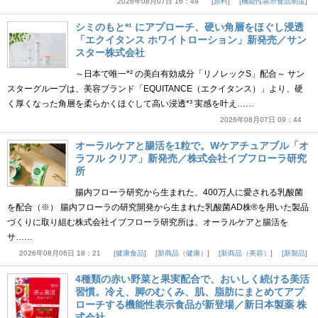
2026年08月07日 16：49
原料
機能性表示食品制度
シミのもと*¹ にアプローチ、硬い角層をほぐし浸透
「エクイタンス ホワイトローション」新発売／サン
スター株式会社
～日本で唯一*² の美白有効成分「リノレックS」配合～ サン
スターグループは、美容ブランド「EQUITANCE（エクイタンス）」より、硬
く厚くなった角層を柔らかくほぐして高い浸透*³ 実感を叶え……
2026年08月07日 09：44
オーラルケアと腸活を1粒で。Wケアチュアブル「オ
ラフル クリア」新発売／株式会社イブフローラ研究
所
腸内フローラ研究から生まれた、400万人に愛される乳酸菌
を配合（※） 腸内フローラの研究開発から生まれた乳酸菌AD株®を用いた製品
づくりに取り組む株式会社イブフローラ研究所は、オーラルケアと腸活を
サ……
2026年08月06日 18：21
健康食品
新商品（健康）
新商品（美容）
新製品
4種類の赤い野菜と果実配合で、おいしく続ける美活
習慣。冷え、脚のむくみ、肌、脂肪にまとめてアプ
ローチする機能性表示食品が新登場／新日本製薬 株
式会社