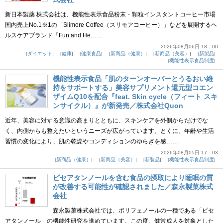
新日本製薬 株式会社は、機能性表示食品粉末・顆粒インスタントコーヒー市場
国内売上No.1※1の「Slimore Coffee（スリモアコーヒー）」などを展開するヘ
ルスケアブランド『Fun and He……
2026年08月06日 18：00
ダイエット
健康
健康食品
新商品（健康）
新商品（美容）
新製品
機能性表示食品制度
機能性表示食品「肌のターンオーバーとうるおい維
持をサポートする」美容サプリメント還元型コエン
ザイムQ10を配合『feat. Skin cycle（フィート スキ
ンサイクル）』が新発売／株式会社Quon
近年、美容に対する意識の高まりとともに、スキンケアを外側からだけでな
く、内側からも整えたいというニーズが広がっています。とくに、年齢や生活
習慣の変化により、肌の乾燥やコンディションのゆらぎを感……
2026年08月05日 17：03
新商品（健康）
新商品（美容）
新製品
機能性表示食品制度
ピセアタンノールを含む食品の摂取により睡眠の質
が改善する可能性が確認されました／森永製菓株式
会社
森永製菓株式会社では、ポリフェノールの一種である「ピセ
アタンノール」の機能性研究を進めています。この度、健常成人を対象とした