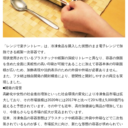
「レンジで楽チントレー」は、冷凍食品を購入した状態のまま電子レンジで加
熱できる紙製一次容器です。
現状使用されているプラスチックや紙製の深絞りトレーと異なり、容器の側面
を含めた全面に美粧性の高い印刷が可能であることに加えて容器本体の印刷面
積が広いため、加飾表現や法的表示のための外袋や外箱が必要ありません。
また、フタ材は独自開発の開封構造により、密閉性と開封しやすさの両立を実
現しました。
■開発の背景
高齢化や女性の社会進出増加といった社会環境の変化により冷凍食品市場は拡
大しており、その市場規模は2020年には2017年と比べて20％増え5,000億円を
超えると予想されています。その中でも近年、高付加価値な商品が増加してお
り、今後もさらなる市場の拡大が見込まれています。
従来、冷凍食品の容器形態はプラスチックや紙容器に外袋や外箱などで二次包
装されているものが多く、市場拡大に向け、新たな形態の容器が求められてい