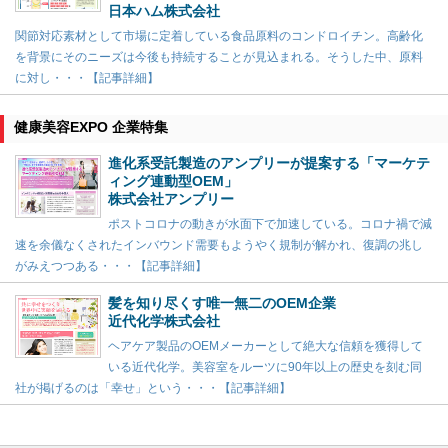
日本ハム株式会社
関節対応素材として市場に定着している食品原料のコンドロイチン。高齢化
を背景にそのニーズは今後も持続することが見込まれる。そうした中、原料
に対し・・・【記事詳細】
健康美容EXPO 企業特集
進化系受託製造のアンプリーが提案する「マーケテ
ィング連動型OEM」
株式会社アンプリー
ポストコロナの動きが水面下で加速している。コロナ禍で減
速を余儀なくされたインバウンド需要もようやく規制が解かれ、復調の兆し
がみえつつある・・・【記事詳細】
髪を知り尽くす唯一無二のOEM企業
近代化学株式会社
ヘアケア製品のOEMメーカーとして絶大な信頼を獲得して
いる近代化学。美容室をルーツに90年以上の歴史を刻む同
社が掲げるのは「幸せ」という・・・【記事詳細】