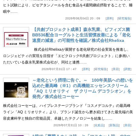
ヒト試験により、ピセアタンノールを含む食品を4週間継続摂取することで、睡
眠中……
2026年08月04日 20：09
原料
研究報告
【共創プロジェクト成果】森永乳業、ビフィズス菌
BB536配合ヨーグルトと生活習慣改善による「老化
速度の減速」の可能性を確認／株式会社Rhelixa
株式会社Rhelixaが展開する老化研究の社会実装を推進し、
ロンジェビティの実現を目指す「エピクロック®共創プロジェクト」に参画い
ただいている森永乳業株式会社が、同社と連携……
2026年07月31日 17：47
原料
研究報告
美容
調査
～老化という摂理に告ぐ。～ 100年美肌への想いを
込めた最高峰（※1）の高機能エッセンスクリーム
「AQ ミリオリティ ザ クリーム デコラシオン」を
発売／株式会社コーセー
株式会社コーセーは、ハイプレステージブランド『コスメデコルテ』の最高峰
ライン「AQ ミリオリティ」より、ブランド誕生から磨き続けてきた最先端の美
容皮膚科学と独自の官能品質、卓越したテクノロジーを結集し……
2026年07月31日 10：26
化粧品
新製品
美容