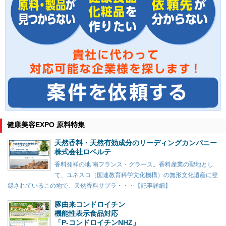
健康美容EXPO 原料特集
天然香料・天然有効成分のリーディングカンパニー
株式会社ロベルテ
香料発祥の地 南フランス・グラース。香料産業の聖地とし
て、ユネスコ（国連教育科学文化機構）の無形文化遺産に登
録されているこの地で、天然香料サプラ・・・【記事詳細】
豚由来コンドロイチン
機能性表示食品対応
「P-コンドロイチンNHZ」