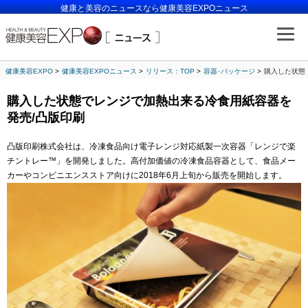
健康と美容のニュースなら健康美容EXPOニュース
健康美容EXPO
健康美容EXPOニュース
リリース：TOP
容器･パッケージ
購入した状態
購入した状態でレンジで加熱出来る冷食用紙容器を
発売/凸版印刷
凸版印刷株式会社は、冷凍食品向け電子レンジ対応紙製一次容器「レンジで楽
チントレー™」を開発しました。高付加価値の冷凍食品容器として、食品メー
カーやコンビニエンスストア向けに2018年6月上旬から販売を開始します。