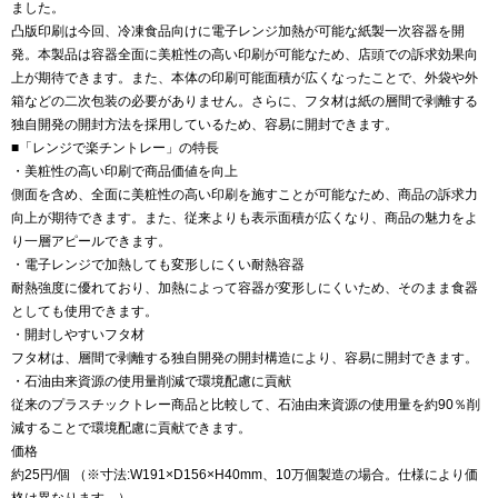
ました。
凸版印刷は今回、冷凍食品向けに電子レンジ加熱が可能な紙製一次容器を開
発。本製品は容器全面に美粧性の高い印刷が可能なため、店頭での訴求効果向
上が期待できます。また、本体の印刷可能面積が広くなったことで、外袋や外
箱などの二次包装の必要がありません。さらに、フタ材は紙の層間で剥離する
独自開発の開封方法を採用しているため、容易に開封できます。
■「レンジで楽チントレー」の特長
・美粧性の高い印刷で商品価値を向上
側面を含め、全面に美粧性の高い印刷を施すことが可能なため、商品の訴求力
向上が期待できます。また、従来よりも表示面積が広くなり、商品の魅力をよ
り一層アピールできます。
・電子レンジで加熱しても変形しにくい耐熱容器
耐熱強度に優れており、加熱によって容器が変形しにくいため、そのまま食器
としても使用できます。
・開封しやすいフタ材
フタ材は、層間で剥離する独自開発の開封構造により、容易に開封できます。
・石油由来資源の使用量削減で環境配慮に貢献
従来のプラスチックトレー商品と比較して、石油由来資源の使用量を約90％削
減することで環境配慮に貢献できます。
価格
約25円/個 （※寸法:W191×D156×H40mm、10万個製造の場合。仕様により価
格は異なります。）