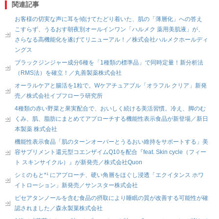
関連記事
お客様の切実な声に耳を傾けてたどり着いた、肌の「薄層化」への答え
こすらず、うるおす朝夜別オールインワン「ハルメク 薬用美肌液」が、
さらなる高機能化を遂げてリニューアル！／株式会社ハルメクホールディ
ングス
ブラックジンジャー成分6種を「1種類の標準品」で同時定量！新分析法
（RMS法）を確立！／丸善製薬株式会社
オーラルケアと腸活を1粒で。Wケアチュアブル「オラフル クリア」新発
売／株式会社イブフローラ研究所
4種類の赤い野菜と果実配合で、おいしく続ける美活習慣。冷え、脚のむ
くみ、肌、脂肪にまとめてアプローチする機能性表示食品が新登場／新日
本製薬 株式会社
機能性表示食品「肌のターンオーバーとうるおい維持をサポートする」美
容サプリメント還元型コエンザイムQ10を配合『feat. Skin cycle（フィー
ト スキンサイクル）』が新発売／株式会社Quon
シミのもと*¹ にアプローチ、硬い角層をほぐし浸透「エクイタンス ホワ
イトローション」新発売／サンスター株式会社
ピセアタンノールを含む食品の摂取により睡眠の質が改善する可能性が確
認されました／森永製菓株式会社