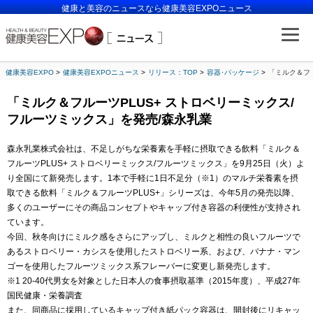
健康と美容のニュースなら健康美容EXPOニュース
健康美容EXPO
健康美容EXPOニュース
リリース：TOP
容器･パッケージ
「ミルク＆フル
「ミルク＆フルーツPLUS+ ストロベリーミックス/
フルーツミックス」を発売/森永乳業
森永乳業株式会社は、不足しがちな栄養素を手軽に摂取できる飲料「ミルク＆
フルーツPLUS+ ストロベリーミックス/フルーツミックス」を9月25日（火）よ
り全国にて新発売します。1本で手軽に1日不足分（※1）のマルチ栄養素を摂
取できる飲料「ミルク＆フルーツPLUS+」シリーズは、今年5月の発売以降、
多くのユーザーにその商品コンセプトやキャップ付き容器の利便性が支持され
ています。
今回、秋冬向けにミルク感をさらにアップし、ミルクと相性の良いフルーツで
あるストロベリー・カシスを使用したストロベリー系、および、バナナ・マン
ゴーを使用したフルーツミックス系フレーバーに変更し新発売します。
※1 20-40代男女を対象とした日本人の食事摂取基準（2015年度）、平成27年
国民健康・栄養調査
また、同商品に採用しているキャップ付き紙パック容器は、開封後にリキャッ