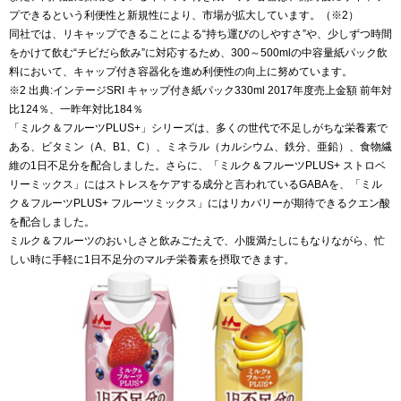
プできるという利便性と新規性により、市場が拡大しています。（※2）
同社では、リキャップできることによる“持ち運びのしやすさ”や、少しずつ時間
をかけて飲む“チビだら飲み”に対応するため、300～500mlの中容量紙パック飲
料において、キャップ付き容器化を進め利便性の向上に努めています。
※2 出典:インテージSRI キャップ付き紙パック330ml 2017年度売上金額 前年対
比124％、一昨年対比184％
「ミルク＆フルーツPLUS+」シリーズは、多くの世代で不足しがちな栄養素で
ある、ビタミン（A、B1、C）、ミネラル（カルシウム、鉄分、亜鉛）、食物繊
維の1日不足分を配合しました。さらに、「ミルク＆フルーツPLUS+ ストロベ
リーミックス」にはストレスをケアする成分と言われているGABAを、「ミル
ク＆フルーツPLUS+ フルーツミックス」にはリカバリーが期待できるクエン酸
を配合しました。
ミルク＆フルーツのおいしさと飲みごたえで、小腹満たしにもなりながら、忙
しい時に手軽に1日不足分のマルチ栄養素を摂取できます。