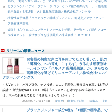
1箱で「葡萄＆カシス味」と「マスカット味」の2つのフレーバーが楽しめ
るファンケル「ディープチャージ コラーゲン 2種の葡萄ゼリー」（機能性
表示食品）8月18日（火）数量限定発売／株式会社ファンケル
機能性表示食品『ココカラケア睡眠プレミアム』 新発売／アサヒグルー
プ食品株式会社
犬猫向けAIウェルネスプラットフォームを始動。第一弾として腸内フロー
ラ検査キット・腸活サプリを提供開始／株式会社PETOKOTO
リリースの最新ニュース
お客様の切実な声に耳を傾けてたどり着いた、肌の
「薄層化」への答え こすらず、うるおす朝夜別オ
ールインワン「ハルメク 薬用美肌液」が、さらなる
高機能化を遂げてリニューアル！／株式会社ハルメ
クホールディングス
～ UVカット・バリア強化・ナノ浸透。大人の肌変化に寄り添う充実の1本完結
設計 〜 販売部数No.1（※1）雑誌『ハルメク』を発行する株式会社ハルメク
は、大人の肌変化である「薄層化（はくそうか）」に……
2026年08月07日 17：36
化粧品
新商品（美容）
新製品
美容
ブラックジンジャー成分6種を「1種類の標準品」で