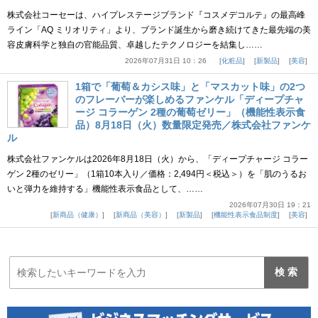
株式会社コーセーは、ハイプレステージブランド『コスメデコルテ』の最高峰
ライン「AQ ミリオリティ」より、ブランド誕生から磨き続けてきた最先端の美
容皮膚科学と独自の官能品質、卓越したテクノロジーを結集し……
2026年07月31日 10：26
化粧品
新製品
美容
1箱で「葡萄＆カシス味」と「マスカット味」の2つ
のフレーバーが楽しめるファンケル「ディープチャ
ージ コラーゲン 2種の葡萄ゼリー」（機能性表示食
品）8月18日（火）数量限定発売／株式会社ファンケ
ル
株式会社ファンケルは2026年8月18日（火）から、「ディープチャージ コラー
ゲン 2種のゼリー」（1箱10本入り／価格：2,494円＜税込＞）を「肌のうるお
いと弾力を維持する」機能性表示食品として、……
2026年07月30日 19：21
新商品（健康）
新商品（美容）
新製品
機能性表示食品制度
美容