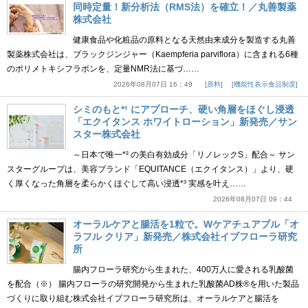
同時定量！新分析法（RMS法）を確立！／丸善製薬
株式会社
健康食品や化粧品の原料となる天然由来成分を製造する丸善
製薬株式会社は、ブラックジンジャー（Kaempferia parviflora）に含まれる6種
のポリメトキシフラボンを、定量NMR法に基づ……
2026年08月07日 16：49
原料
機能性表示食品制度
シミのもと*¹ にアプローチ、硬い角層をほぐし浸透
「エクイタンス ホワイトローション」新発売／サン
スター株式会社
～日本で唯一*² の美白有効成分「リノレックS」配合～ サン
スターグループは、美容ブランド「EQUITANCE（エクイタンス）」より、硬
く厚くなった角層を柔らかくほぐして高い浸透*³ 実感を叶え……
2026年08月07日 09：44
オーラルケアと腸活を1粒で。Wケアチュアブル「オ
ラフル クリア」新発売／株式会社イブフローラ研究
所
腸内フローラ研究から生まれた、400万人に愛される乳酸菌
を配合（※） 腸内フローラの研究開発から生まれた乳酸菌AD株®を用いた製品
づくりに取り組む株式会社イブフローラ研究所は、オーラルケアと腸活を