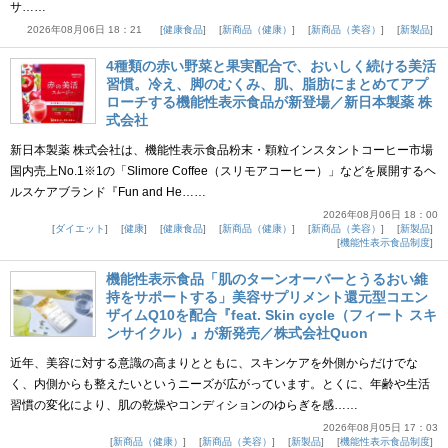
サ……
2026年08月06日 18：21
健康食品
新商品（健康）
新商品（美容）
新製品
4種類の赤い野菜と果実配合で、おいしく続ける美活
習慣。冷え、脚のむくみ、肌、脂肪にまとめてアプ
ローチする機能性表示食品が新登場／新日本製薬 株
式会社
新日本製薬 株式会社は、機能性表示食品粉末・顆粒インスタントコーヒー市場
国内売上No.1※1の「Slimore Coffee（スリモアコーヒー）」などを展開するヘ
ルスケアブランド『Fun and He……
2026年08月06日 18：00
ダイエット
健康
健康食品
新商品（健康）
新商品（美容）
新製品
機能性表示食品制度
機能性表示食品「肌のターンオーバーとうるおい維
持をサポートする」美容サプリメント還元型コエン
ザイムQ10を配合『feat. Skin cycle（フィート スキ
ンサイクル）』が新発売／株式会社Quon
近年、美容に対する意識の高まりとともに、スキンケアを外側からだけでな
く、内側からも整えたいというニーズが広がっています。とくに、年齢や生活
習慣の変化により、肌の乾燥やコンディションのゆらぎを感……
2026年08月05日 17：03
新商品（健康）
新商品（美容）
新製品
機能性表示食品制度