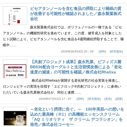
ピセアタンノールを含む食品の摂取により睡眠の質
が改善する可能性が確認されました／森永製菓株式
会社
森永製菓株式会社では、ポリフェノールの一種である「ピセ
アタンノール」の機能性研究を進めています。この度、健常成人を対象とした
ヒト試験により、ピセアタンノールを含む食品を4週間継続摂取することで、睡
眠中……
2026年08月04日 20：09
原料
研究報告
【共創プロジェクト成果】森永乳業、ビフィズス菌
BB536配合ヨーグルトと生活習慣改善による「老化
速度の減速」の可能性を確認／株式会社Rhelixa
株式会社Rhelixaが展開する老化研究の社会実装を推進し、
ロンジェビティの実現を目指す「エピクロック®共創プロジェクト」に参画い
ただいている森永乳業株式会社が、同社と連携……
2026年07月31日 17：47
原料
研究報告
美容
調査
～老化という摂理に告ぐ。～ 100年美肌への想いを
込めた最高峰（※1）の高機能エッセンスクリーム
「AQ ミリオリティ ザ クリーム デコラシオン」を
発売／株式会社コーセー