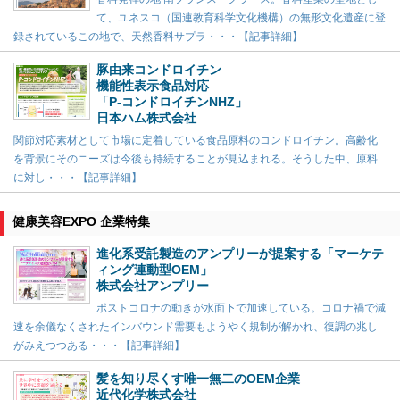
て、ユネスコ（国連教育科学文化機構）の無形文化遺産に登
録されているこの地で、天然香料サプラ・・・【記事詳細】
豚由来コンドロイチン
機能性表示食品対応
「P-コンドロイチンNHZ」
日本ハム株式会社
関節対応素材として市場に定着している食品原料のコンドロイチン。高齢化
を背景にそのニーズは今後も持続することが見込まれる。そうした中、原料
に対し・・・【記事詳細】
健康美容EXPO 企業特集
進化系受託製造のアンプリーが提案する「マーケテ
ィング連動型OEM」
株式会社アンプリー
ポストコロナの動きが水面下で加速している。コロナ禍で減
速を余儀なくされたインバウンド需要もようやく規制が解かれ、復調の兆し
がみえつつある・・・【記事詳細】
髪を知り尽くす唯一無二のOEM企業
近代化学株式会社