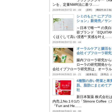
ラックジンジャー（Kaem
ンを、定量NMR法に基づ……
2026年08月07日 16：49
原料
機能性表示食
シミのもと*¹ にア
ション」新発売／サン
～日本で唯一*² の
容ブランド「EQUIT
くほぐして高い浸透*³ 実感を叶え……
2026年08月07日 09：44
オーラルケアと腸活を
会社イブフローラ研究
腸内フローラ研究から
ローラの研究開発から
会社イブフローラ研究所は、オーラル
2026年08月06日 18：21
健康食品
新商品（
4種類の赤い野菜と果
肌、脂肪にまとめてア
社
新日本製薬 株式会社
内売上No.1※1の「Slimore C
『Fun and He……
2026年08月06日 18：00