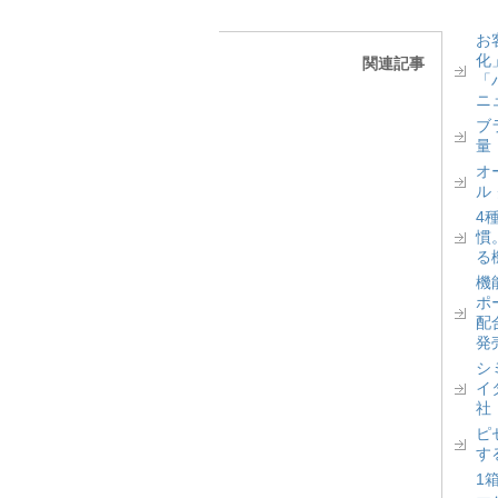
お
化
関連記事
「
ニ
ブ
量
オ
ル
4
慣
る
機
ポ
配
発
シ
イ
社
ピ
す
1