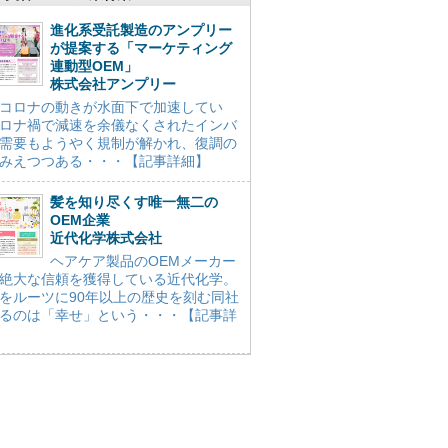
進化系受託製造のアンプリー
が提案する「マーケティング
連動型OEM」
株式会社アンプリー
コロナの動きが水面下で加速してい
ロナ禍で減速を余儀なくされたインバ
需要もようやく規制が解かれ、復調の
みえつつある・・・【記事詳細】
髪を知り尽くす唯一無二の
OEM企業
近代化学株式会社
ヘアケア製品のOEMメーカー
絶大な信頼を獲得している近代化学。
をルーツに90年以上の歴史を刻む同社
るのは「幸せ」という・・・【記事詳