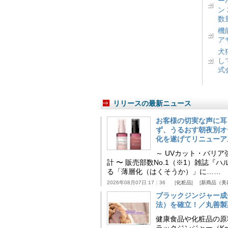
ー
ン
数
機
ア
犬
し
式
リリースの最新ニュース
お客様の切実な声に耳
ず、うるおす朝夜別オ
化を遂げてリニューア
～ UVカット・バリ
計 〜 販売部数No.1（※1）雑誌
る「薄層化（はくそうか）」に……
2026年08月07日 17：36
化粧品
新商品（美
ブラックジンジャー成
法）を確立！／丸善製
健康食品や化粧品の原