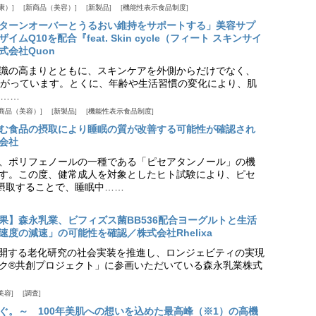
康）
新商品（美容）
新製品
機能性表示食品制度
ターンオーバーとうるおい維持をサポートする」美容サプ
Q10を配合『feat. Skin cycle（フィート スキンサイ
式会社Quon
識の高まりとともに、スキンケアを外側からだけでなく、
がっています。とくに、年齢や生活習慣の変化により、肌
……
商品（美容）
新製品
機能性表示食品制度
む食品の摂取により睡眠の質が改善する可能性が確認され
会社
、ポリフェノールの一種である「ピセアタンノール」の機
す。この度、健常成人を対象としたヒト試験により、ピセ
摂取することで、睡眠中……
果】森永乳業、ビフィズス菌BB536配合ヨーグルトと生活
度の減速」の可能性を確認／株式会社Rhelixa
aが展開する老化研究の社会実装を推進し、ロンジェビティの実現
ク®共創プロジェクト」に参画いただいている森永乳業株式
美容
調査
ぐ。～ 100年美肌への想いを込めた最高峰（※1）の高機