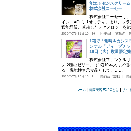
能エッセンスクリーム
株式会社コーセー
株式会社コーセーは、
イン「AQ ミリオリティ」より、ブ
官能品質、卓越したテクノロジーを結
2026年07月31日 10：26
化粧品
新製品
1箱で「葡萄＆カシス
ンケル「ディープチャ
18日（火）数量限定
株式会社ファンケルは2
ン 2種のゼリー」（1箱10本入り／
る」機能性表示食品として、……
2026年07月30日 19：21
新商品（健康）
新
ホーム
健康美容EXPOとは
サイ