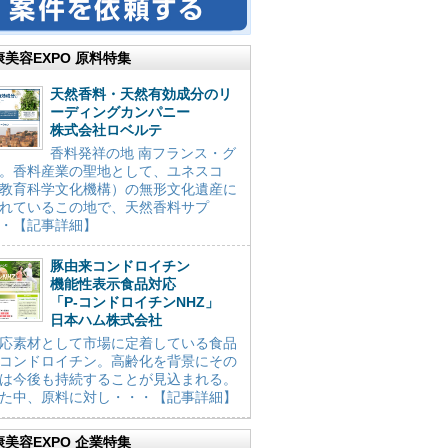
康美容EXPO 原料特集
天然香料・天然有効成分のリ
ーディングカンパニー
株式会社ロベルテ
香料発祥の地 南フランス・グ
。香料産業の聖地として、ユネスコ
教育科学文化機構）の無形文化遺産に
れているこの地で、天然香料サプ
・【記事詳細】
豚由来コンドロイチン
機能性表示食品対応
「P-コンドロイチンNHZ」
日本ハム株式会社
応素材として市場に定着している食品
コンドロイチン。高齢化を背景にその
は今後も持続することが見込まれる。
た中、原料に対し・・・【記事詳細】
康美容EXPO 企業特集