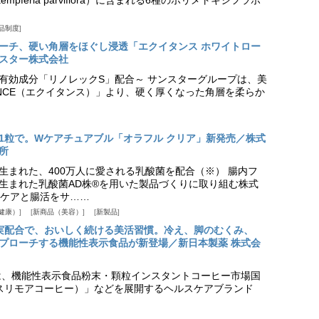
pferia parviflora）に含まれる6種のポリメトキシフラボ
品制度
プローチ、硬い角層をほぐし浸透「エクイタンス ホワイトロー
スター株式会社
美白有効成分「リノレックS」配合～ サンスターグループは、美
ANCE（エクイタンス）」より、硬く厚くなった角層を柔らか
1粒で。Wケアチュアブル「オラフル クリア」新発売／株式
所
生まれた、400万人に愛される乳酸菌を配合（※） 腸内フ
生まれた乳酸菌AD株®を用いた製品づくりに取り組む株式
ケアと腸活をサ……
健康）
新商品（美容）
新製品
実配合で、おいしく続ける美活習慣。冷え、脚のむくみ、
プローチする機能性表示食品が新登場／新日本製薬 株式会
は、機能性表示食品粉末・顆粒インスタントコーヒー市場国
offee（スリモアコーヒー）」などを展開するヘルスケアブランド