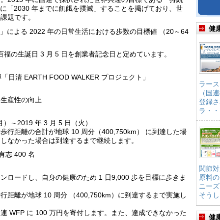
標に「2030 年までに飢餓を撲滅」することを掲げており、世
の課題です。
健
）」による 2022 年の日常生活における歩数の目標値 （20～64
百福の生誕日 3 月 5 日を創業者記念日と定めています。
「日清 EARTH FOOD WALKER プロジェクト」
ラース
（国連
、生産性の向上
登録さ
ラ・・
（月）～2019 年 3 月 5 日（火）
距離の合計が地球 10 周分（400,750km） に到達した場
達しなかった場合は到達するまで継続します。
志 400 名
関節対
ロードし、自身の健康のため 1 日9,000 歩を目標に歩きま
原料の
ニーズ
離が地球 10 周分 （400,750km）に到達するまで実施し
そうし
 WFP に 100 万円を寄付します。また、達成できなかった
健