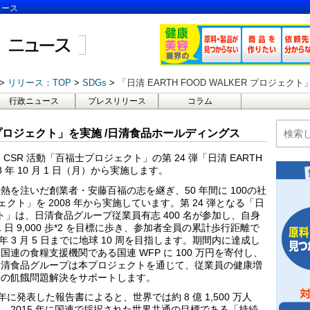
ュース
リリース：TOP
SDGs
「日清 EARTH FOOD WALKER プロジェ
行政ニュース
プレスリリース
コラム
ER プロジェクト」を実施 /日清食品ホールディングス
SR 活動「百福士プロジェクト」の第 24 弾「日清 EARTH
18 年 10 月 1 日（月）から実施します。
を注いだ創業者・安藤百福の志を継ぎ、50 年間に 100の社
クト」を 2008 年から実施しています。第 24 弾となる「日
ジェクト」は、日清食品グループ従業員有志 400 名が参加し、自身
 日 9,000 歩*2 を目標に歩き、参加者全員の累計歩行距離で
年 3 月 5 日までに地球 10 周を目指します。期間内に達成し
連の食糧支援機関である国連 WFP に 100 万円を寄付し、
日清食品グループは本プロジェクトを通じて、従業員の健康増
界の飢餓問題解決をサポートします。
7 年に発表した報告書によると、世界では約 8 億 1,500 万人
す。2015 年に国連で採択された世界共通の目標である「持続