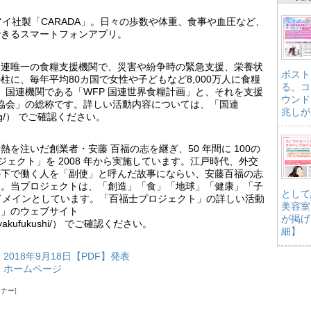
アイ社製「CARADA」。日々の歩数や体重、食事や血圧など、
できるスマートフォンアプリ。
国連唯一の食糧支援機関で、災害や紛争時の緊急支援、栄養状
ポスト
に、毎年平均80カ国で女性や子どもなど8,000万人に食糧
る。コ
、国連機関である「WFP 国連世界食糧計画」と、それを支援
ウンド
FP 協会」の総称です。詳しい活動内容については、「国連
兆しが
.org/） でご確認ください。
を注いだ創業者・安藤 百福の志を継ぎ、50 年間に 100の
ジェクト」を 2008 年から実施しています。江戸時代、外交
の下で働く人を「副使」と呼んだ故事にならい、安藤百福の志
た。当プロジェクトは、「創造」「食」「地球」「健康」「子
として
動ドメインとしています。「百福士プロジェクト」の詳しい活動
美容室
ト」のウェブサイト
が掲げ
/csr/hyakufukushi/） でご確認ください。
細】
18年9月18日【PDF】発表
 ホームページ
ミナー