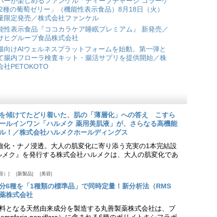
バーが楽しめるファンケル「ディープチャージ コラーゲ
 2種の葡萄ゼリー」（機能性表示食品）8月18日（火）
量限定発売／株式会社ファンケル
能性表示食品『ココカラケア睡眠プレミアム』 新発売／
サヒグループ食品株式会社
猫向けAIウェルネスプラットフォームを始動。第一弾と
て腸内フローラ検査キット・腸活サプリを提供開始／株
会社PETOKOTO
を傾けてたどり着いた、肌の「薄層化」への答え こすら
ールインワン「ハルメク 薬用美肌液」が、さらなる高機能
ル！／株式会社ハルメクホールディングス
ア強化・ナノ浸透。大人の肌変化に寄り添う充実の1本完結設
『ハルメク』を発行する株式会社ハルメクは、大人の肌変化であ
容）
新製品
美容
分6種を「1種類の標準品」で同時定量！新分析法（RMS
薬株式会社
料となる天然由来成分を製造する丸善製薬株式会社は、ブ