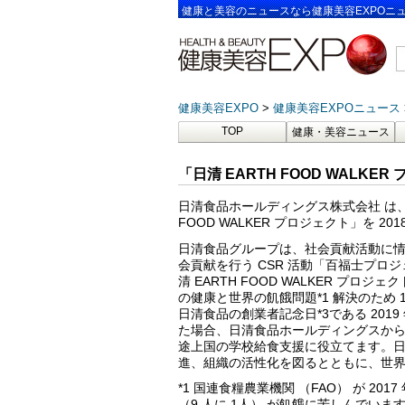
健康と美容のニュースなら健康美容EXPOニ
健康美容EXPO
健康美容EXPOニュース
TOP
健康・美容ニュース
「日清 EARTH FOOD WALK
日清食品ホールディングス株式会社 は、C
FOOD WALKER プロジェクト」を 20
日清食品グループは、社会貢献活動に情熱
会貢献を行う CSR 活動「百福士プロジェ
清 EARTH FOOD WALKER プロ
の健康と世界の飢餓問題*1 解決のため 1
日清食品の創業者記念日*3である 2019 
た場合、日清食品ホールディングスから国
途上国の学校給食支援に役立てます。
進、組織の活性化を図るとともに、世
*1 国連食糧農業機関 （FAO） が 201
（9 人に 1人） が飢餓に苦しんでいま