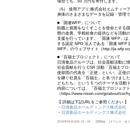
場合でも、50 万円を寄付します。
（6） 使用アプリ:株式会社エムティー
身体のさまざまなデータを記録・管理
■「国連WFP」について
飢餓と貧困をなくすことを使命とする
態の改善、学校給食の提供などを活動の柱
支援を行っています。「国連 WFP」は
する認定 NPO 法人である「国連 W
WFP」のウェブサイト（http://ja.wfp
■「百福士プロジェクト」について
日清食品グループは、社会貢献活動に情熱
社会貢献を行う CSR 活動「百福士プロ
使節団の代表を「正使」といい、正使
を継ぐ社員を「百福士」と名づけまし
どもたち」という 5 つのテーマを活
内容については、「百福士プロジェク
（https://www.nissin.com/jp/about
【 詳細は下記URLをご参照ください 】
・
日清食品ホールディングス株式会社 20
・
日清食品ホールディングス株式会社
2018年09月18日 19：06
SDGs
イベント・セ