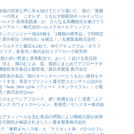
客様の切実な声に耳を傾けてたどり着いた、肌の「薄層
」への答え こすらず、うるおす朝夜別オールインワン
ハルメク 薬用美肌液」が、さらなる高機能化を遂げてリ
ューアル！／株式会社ハルメクホールディングス
ラックジンジャー成分6種を「1種類の標準品」で同時定
！新分析法（RMS法）を確立！／丸善製薬株式会社
ーラルケアと腸活を1粒で。Wケアチュアブル「オラフ
 クリア」新発売／株式会社イブフローラ研究所
種類の赤い野菜と果実配合で、おいしく続ける美活習
。冷え、脚のむくみ、肌、脂肪にまとめてアプローチす
機能性表示食品が新登場／新日本製薬 株式会社
能性表示食品「肌のターンオーバーとうるおい維持をサ
ートする」美容サプリメント還元型コエンザイムQ10を
合『feat. Skin cycle（フィート スキンサイクル）』が新
売／株式会社Quon
ミのもと*¹ にアプローチ、硬い角層をほぐし浸透「エク
タンス ホワイトローション」新発売／サンスター株式会
セアタンノールを含む食品の摂取により睡眠の質が改善
る可能性が確認されました／森永製菓株式会社
箱で「葡萄＆カシス味」と「マスカット味」の2つのフレ