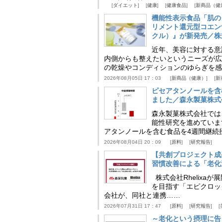
ダイエット
健康
健康食品
新商品（健
機能性表示食品「肌の
リメント還元型コエンザイム
クル）』が新発売／株
近年、美容に対する意
内側からも整えたいというニーズが広
の乾燥やコンディションのゆらぎを感
2026年08月05日 17：03
新商品（健康）
新
ピセアタンノールを含
ました／森永製菓株式
森永製菓株式会社では
能性研究を進めていま
アタンノールを含む食品を4週間継続
2026年08月04日 20：09
原料
研究報告
【共創プロジェクト成
習慣改善による「老化速
株式会社Rhelix
を目指す「エピクロッ
会社が、同社と連携……
2026年07月31日 17：47
原料
研究報告
～老化という摂理に告