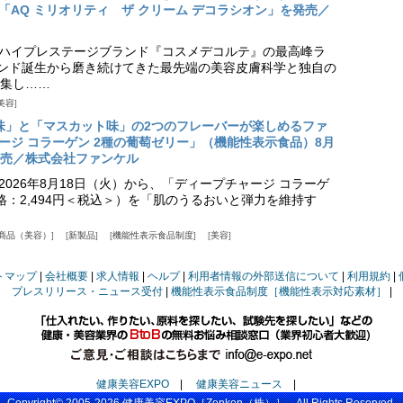
「AQ ミリオリティ ザ クリーム デコラシオン」を発売／
ハイプレステージブランド『コスメデコルテ』の最高峰ラ
ランド誕生から磨き続けてきた最先端の美容皮膚科学と独自の
集し……
美容
味」と「マスカット味」の2つのフレーバーが楽しめるファ
ージ コラーゲン 2種の葡萄ゼリー」（機能性表示食品）8月
発売／株式会社ファンケル
026年8月18日（火）から、「ディープチャージ コラーゲ
価格：2,494円＜税込＞）を「肌のうるおいと弾力を維持す
商品（美容）
新製品
機能性表示食品制度
美容
トマップ
会社概要
求人情報
ヘルプ
利用者情報の外部送信について
利用規約
プレスリリース・ニュース受付
機能性表示食品制度［機能性表示対応素材］
健康美容EXPO
|
健康美容ニュース
|