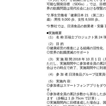
可能な開発目標 （SDGs）」では、目
界の飢餓問題は現代社会における喫緊
*2 厚生労働省「健康日本 21 （第二次
歳）:男性 9,000 歩、女性 8,500 歩。
*3 弊社では、日清食品の創業者・安藤 
■実施概要
（1） 名 称:百福士プロジェクト第 24 弾
（2） 目 的
◎健康経営の推進による組織の活性化
◎世界の飢餓撲滅のサポート
（3） 実 施 期 間:2018 年 10 月 1 日
ただし、実施期間中に参加者全員の累計歩行
合はその時点で終了、実施期間中に到
（4） 参 加 者:日清食品グループ従業員有
（5） 実施内 容:
◎参加者はスマートフォンアプリをダウン
す。
◎参加者全員の累計歩数から算出した歩行距
ます （歩幅は 1 歩 75cm で計算）。
◎実施期間内に目標達成した場合は、国連