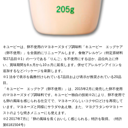
キユーピーは、卵不使用のマヨネーズタイプ調味料「キユーピー エッグケア
（卵不使用）」を全面的にリニューアルします。食物アレルゲン（特定原材料
等27品目※1）の一つである「りんご」を不使用にするほか、品位向上に伴
い、賞味期間を8ヵ月から10ヵ月に延長します。併せてアレルゲンアイコンを
追加するなどパッケージを刷新します。
※1 法令で表示を義務付けられている7品目および表示が推奨されている20品
目。
「キユーピー エッグケア（卵不使用）」は、2015年2月に発売した卵不使用
のマヨネーズタイプ調味料です。キユーピー独自の技術※2により、卵不使用で
も卵の風味を感じられる仕立てで、マヨネーズらしいコクや口どけを再現して
います。マヨネーズと同様にサラダやあえ物、また、マヨグラタンやマヨトー
ストのような焼きメニューにも使えます。
※2 2017年7月に「卵の風味を長くおいしく感じられる」特許を取得。（特許
第6181504号）