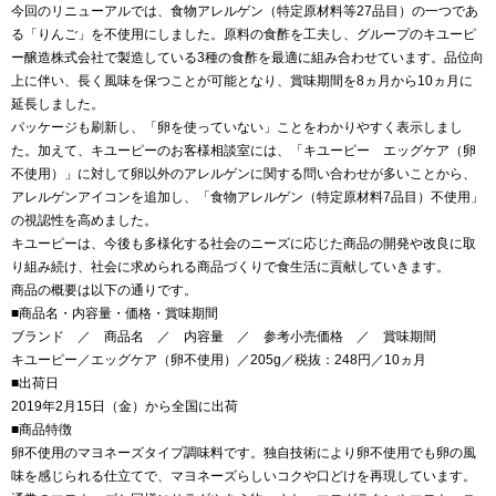
今回のリニューアルでは、食物アレルゲン（特定原材料等27品目）の一つであ
る「りんご」を不使用にしました。原料の食酢を工夫し、グループのキユーピ
ー醸造株式会社で製造している3種の食酢を最適に組み合わせています。品位向
上に伴い、長く風味を保つことが可能となり、賞味期間を8ヵ月から10ヵ月に
延長しました。
パッケージも刷新し、「卵を使っていない」ことをわかりやすく表示しまし
た。加えて、キユーピーのお客様相談室には、「キユーピー エッグケア（卵
不使用）」に対して卵以外のアレルゲンに関する問い合わせが多いことから、
アレルゲンアイコンを追加し、「食物アレルゲン（特定原材料7品目）不使用」
の視認性を高めました。
キユーピーは、今後も多様化する社会のニーズに応じた商品の開発や改良に取
り組み続け、社会に求められる商品づくりで食生活に貢献していきます。
商品の概要は以下の通りです。
■商品名・内容量・価格・賞味期間
ブランド ／ 商品名 ／ 内容量 ／ 参考小売価格 ／ 賞味期間
キユーピー／エッグケア（卵不使用）／205g／税抜：248円／10ヵ月
■出荷日
2019年2月15日（金）から全国に出荷
■商品特徴
卵不使用のマヨネーズタイプ調味料です。独自技術により卵不使用でも卵の風
味を感じられる仕立てで、マヨネーズらしいコクや口どけを再現しています。