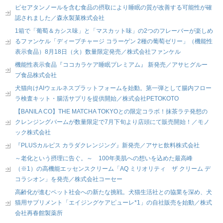
ピセアタンノールを含む食品の摂取により睡眠の質が改善する可能性が確
認されました／森永製菓株式会社
1箱で「葡萄＆カシス味」と「マスカット味」の2つのフレーバーが楽しめ
るファンケル「ディープチャージ コラーゲン 2種の葡萄ゼリー」（機能性
表示食品）8月18日（火）数量限定発売／株式会社ファンケル
機能性表示食品『ココカラケア睡眠プレミアム』 新発売／アサヒグルー
プ食品株式会社
犬猫向けAIウェルネスプラットフォームを始動。第一弾として腸内フロー
ラ検査キット・腸活サプリを提供開始／株式会社PETOKOTO
【BANILA CO】THE MATCHA TOKYOとの限定コラボ！抹茶ラテ発想の
クレンジングバームが数量限定で7月下旬より店頭にて販売開始！／モノ
ック株式会社
『PLUSカルピス カラダクレンジング』新発売／アサヒ飲料株式会社
～老化という摂理に告ぐ。～ 100年美肌への想いを込めた最高峰
（※1）の高機能エッセンスクリーム「AQ ミリオリティ ザ クリーム デ
コラシオン」を発売／株式会社コーセー
高齢化が進むペット社会への新たな挑戦。犬猫生活社との協業を深め、犬
猫用サプリメント「エイジングケアピューレ*1」の自社販売を始動／株式
会社再春館製薬所