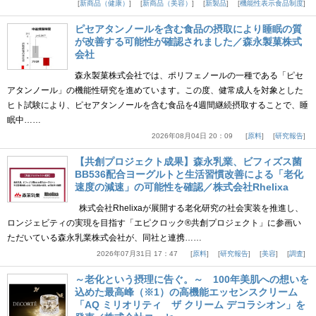
新商品（健康）
新商品（美容）
新製品
機能性表示食品制度
ピセアタンノールを含む食品の摂取により睡眠の質
が改善する可能性が確認されました／森永製菓株式
会社
森永製菓株式会社では、ポリフェノールの一種である「ピセ
アタンノール」の機能性研究を進めています。この度、健常成人を対象とした
ヒト試験により、ピセアタンノールを含む食品を4週間継続摂取することで、睡
眠中……
2026年08月04日 20：09
原料
研究報告
【共創プロジェクト成果】森永乳業、ビフィズス菌
BB536配合ヨーグルトと生活習慣改善による「老化
速度の減速」の可能性を確認／株式会社Rhelixa
株式会社Rhelixaが展開する老化研究の社会実装を推進し、
ロンジェビティの実現を目指す「エピクロック®共創プロジェクト」に参画い
ただいている森永乳業株式会社が、同社と連携……
2026年07月31日 17：47
原料
研究報告
美容
調査
～老化という摂理に告ぐ。～ 100年美肌への想いを
込めた最高峰（※1）の高機能エッセンスクリーム
「AQ ミリオリティ ザ クリーム デコラシオン」を