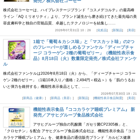
発売／株式会社コーセー
株式会社コーセーは、ハイプレステージブランド『コスメデコルテ』の最高峰
ライン「AQ ミリオリティ」より、ブランド誕生から磨き続けてきた最先端の美
容皮膚科学と独自の官能品質、卓越したテクノロジーを結集し……
2026年07月31日 10：26
化粧品
新製品
美容
1箱で「葡萄＆カシス味」と「マスカット味」の2つ
のフレーバーが楽しめるファンケル「ディープチャ
ージ コラーゲン 2種の葡萄ゼリー」（機能性表示食
品）8月18日（火）数量限定発売／株式会社ファンケ
ル
株式会社ファンケルは2026年8月18日（火）から、「ディープチャージ コラー
ゲン 2種のゼリー」（1箱10本入り／価格：2,494円＜税込＞）を「肌のうるお
いと弾力を維持する」機能性表示食品として、……
2026年07月30日 19：21
新商品（健康）
新商品（美容）
新製品
機能性表示食品制度
美容
機能性表示食品『ココカラケア睡眠プレミアム』 新
発売／アサヒグループ食品株式会社
アサヒグループ独自の乳酸菌「ガセリ菌CP2305株」と、
「クロセチン」を配合 アサヒグループ食品株式会社は、機能性表示食品『ココ
カラケア睡眠プレミアム』を、健康食品の通信販売ブランド「カルピス健康