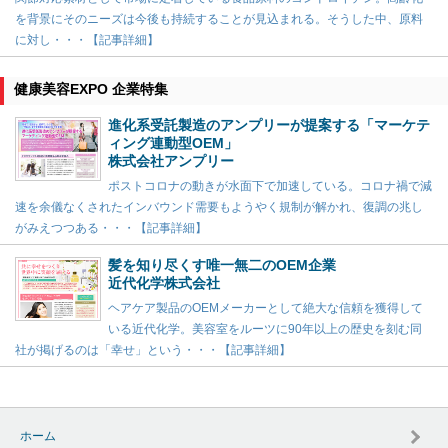
を背景にそのニーズは今後も持続することが見込まれる。そうした中、原料
に対し・・・【記事詳細】
健康美容EXPO 企業特集
進化系受託製造のアンプリーが提案する「マーケテ
ィング連動型OEM」
株式会社アンプリー
ポストコロナの動きが水面下で加速している。コロナ禍で減
速を余儀なくされたインバウンド需要もようやく規制が解かれ、復調の兆し
がみえつつある・・・【記事詳細】
髪を知り尽くす唯一無二のOEM企業
近代化学株式会社
ヘアケア製品のOEMメーカーとして絶大な信頼を獲得して
いる近代化学。美容室をルーツに90年以上の歴史を刻む同
社が掲げるのは「幸せ」という・・・【記事詳細】
ホーム