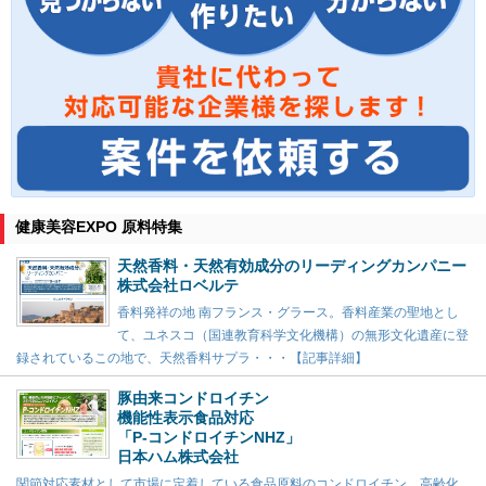
健康美容EXPO 原料特集
天然香料・天然有効成分のリーディングカンパニー
株式会社ロベルテ
香料発祥の地 南フランス・グラース。香料産業の聖地とし
て、ユネスコ（国連教育科学文化機構）の無形文化遺産に登
録されているこの地で、天然香料サプラ・・・【記事詳細】
豚由来コンドロイチン
機能性表示食品対応
「P-コンドロイチンNHZ」
日本ハム株式会社
関節対応素材として市場に定着している食品原料のコンドロイチン。高齢化