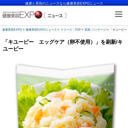
健康と美容のニュースなら健康美容EXPOニュース
健康美容EXPO
健康美容EXPOニュース
リリース：TOP
容器･パッケージ
「キユーピー
「キユーピー エッグケア（卵不使用）」を刷新/キ
ユーピー