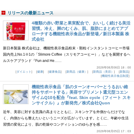
リリースの最新ニュース
4種類の赤い野菜と果実配合で、おいしく続ける美活
習慣。冷え、脚のむくみ、肌、脂肪にまとめてアプ
ローチする機能性表示食品が新登場／新日本製薬 株
式会社
新日本製薬 株式会社は、機能性表示食品粉末・顆粒インスタントコーヒー市場
国内売上No.1※1の「Slimore Coffee（スリモアコーヒー）」などを展開するヘ
ルスケアブランド『Fun and He……
2026年08月06日 18：00
ダイエット
健康
健康食品
新商品（健康）
新商品（美容）
新製品
機能性表示食品制度
機能性表示食品「肌のターンオーバーとうるおい維
持をサポートする」美容サプリメント還元型コエン
ザイムQ10を配合『feat. Skin cycle（フィート スキ
ンサイクル）』が新発売／株式会社Quon
近年、美容に対する意識の高まりとともに、スキンケアを外側からだけでな
く、内側からも整えたいというニーズが広がっています。とくに、年齢や生活
習慣の変化により、肌の乾燥やコンディションのゆらぎを感……
2026年08月05日 17：03