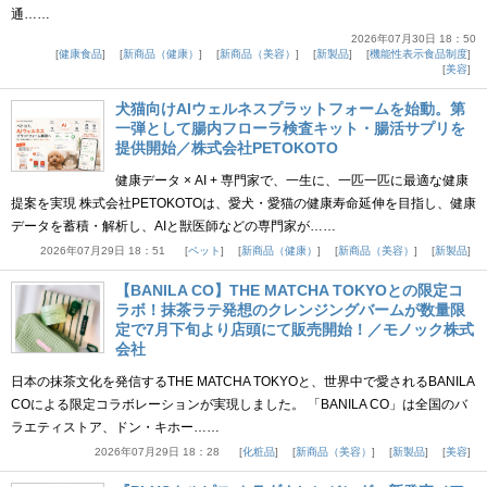
通……
2026年07月30日 18：50
健康食品
新商品（健康）
新商品（美容）
新製品
機能性表示食品制度
美容
犬猫向けAIウェルネスプラットフォームを始動。第
一弾として腸内フローラ検査キット・腸活サプリを
提供開始／株式会社PETOKOTO
健康データ × AI + 専門家で、一生に、一匹一匹に最適な健康
提案を実現 株式会社PETOKOTOは、愛犬・愛猫の健康寿命延伸を目指し、健康
データを蓄積・解析し、AIと獣医師などの専門家が……
2026年07月29日 18：51
ペット
新商品（健康）
新商品（美容）
新製品
【BANILA CO】THE MATCHA TOKYOとの限定コ
ラボ！抹茶ラテ発想のクレンジングバームが数量限
定で7月下旬より店頭にて販売開始！／モノック株式
会社
日本の抹茶文化を発信するTHE MATCHA TOKYOと、世界中で愛されるBANILA
COによる限定コラボレーションが実現しました。 「BANILA CO」は全国のバ
ラエティストア、ドン・キホー……
2026年07月29日 18：28
化粧品
新商品（美容）
新製品
美容