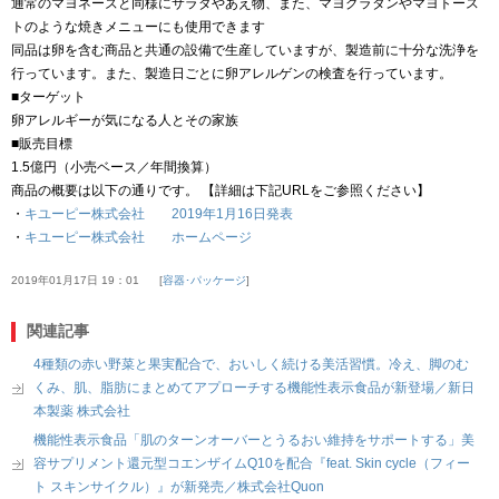
通常のマヨネーズと同様にサラダやあえ物、また、マヨグラタンやマヨトース
トのような焼きメニューにも使用できます
同品は卵を含む商品と共通の設備で生産していますが、製造前に十分な洗浄を
行っています。また、製造日ごとに卵アレルゲンの検査を行っています。
■ターゲット
卵アレルギーが気になる人とその家族
■販売目標
1.5億円（小売ベース／年間換算）
商品の概要は以下の通りです。 【詳細は下記URLをご参照ください】
・
キユーピー株式会社 2019年1月16日発表
・
キユーピー株式会社 ホームページ
2019年01月17日 19：01
容器･パッケージ
関連記事
4種類の赤い野菜と果実配合で、おいしく続ける美活習慣。冷え、脚のむ
くみ、肌、脂肪にまとめてアプローチする機能性表示食品が新登場／新日
本製薬 株式会社
機能性表示食品「肌のターンオーバーとうるおい維持をサポートする」美
容サプリメント還元型コエンザイムQ10を配合『feat. Skin cycle（フィー
ト スキンサイクル）』が新発売／株式会社Quon