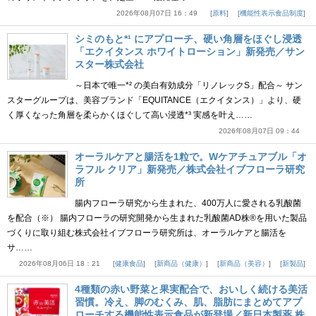
2026年08月07日 16：49
原料
機能性表示食品制度
シミのもと*¹ にアプローチ、硬い角層をほぐし浸透
「エクイタンス ホワイトローション」新発売／サン
スター株式会社
～日本で唯一*² の美白有効成分「リノレックS」配合～ サン
スターグループは、美容ブランド「EQUITANCE（エクイタンス）」より、硬
く厚くなった角層を柔らかくほぐして高い浸透*³ 実感を叶え……
2026年08月07日 09：44
オーラルケアと腸活を1粒で。Wケアチュアブル「オ
ラフル クリア」新発売／株式会社イブフローラ研究
所
腸内フローラ研究から生まれた、400万人に愛される乳酸菌
を配合（※） 腸内フローラの研究開発から生まれた乳酸菌AD株®を用いた製品
づくりに取り組む株式会社イブフローラ研究所は、オーラルケアと腸活を
サ……
2026年08月06日 18：21
健康食品
新商品（健康）
新商品（美容）
新製品
4種類の赤い野菜と果実配合で、おいしく続ける美活
習慣。冷え、脚のむくみ、肌、脂肪にまとめてアプ
ローチする機能性表示食品が新登場／新日本製薬 株