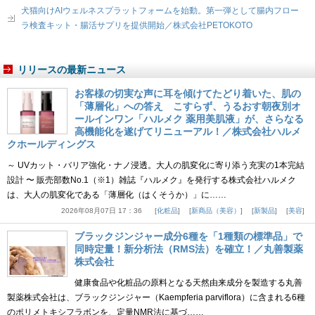
犬猫向けAIウェルネスプラットフォームを始動。第一弾として腸内フロー
ラ検査キット・腸活サプリを提供開始／株式会社PETOKOTO
リリースの最新ニュース
お客様の切実な声に耳を傾けてたどり着いた、肌の
「薄層化」への答え こすらず、うるおす朝夜別オ
ールインワン「ハルメク 薬用美肌液」が、さらなる
高機能化を遂げてリニューアル！／株式会社ハルメ
クホールディングス
～ UVカット・バリア強化・ナノ浸透。大人の肌変化に寄り添う充実の1本完結
設計 〜 販売部数No.1（※1）雑誌『ハルメク』を発行する株式会社ハルメク
は、大人の肌変化である「薄層化（はくそうか）」に……
2026年08月07日 17：36
化粧品
新商品（美容）
新製品
美容
ブラックジンジャー成分6種を「1種類の標準品」で
同時定量！新分析法（RMS法）を確立！／丸善製薬
株式会社
健康食品や化粧品の原料となる天然由来成分を製造する丸善
製薬株式会社は、ブラックジンジャー（Kaempferia parviflora）に含まれる6種
のポリメトキシフラボンを、定量NMR法に基づ……