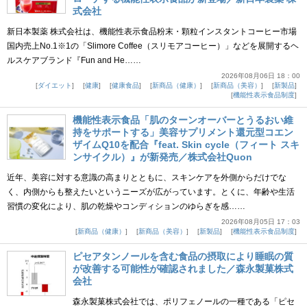
式会社
新日本製薬 株式会社は、機能性表示食品粉末・顆粒インスタントコーヒー市場
国内売上No.1※1の「Slimore Coffee（スリモアコーヒー）」などを展開するヘ
ルスケアブランド『Fun and He……
2026年08月06日 18：00
ダイエット
健康
健康食品
新商品（健康）
新商品（美容）
新製品
機能性表示食品制度
機能性表示食品「肌のターンオーバーとうるおい維
持をサポートする」美容サプリメント還元型コエン
ザイムQ10を配合『feat. Skin cycle（フィート スキ
ンサイクル）』が新発売／株式会社Quon
近年、美容に対する意識の高まりとともに、スキンケアを外側からだけでな
く、内側からも整えたいというニーズが広がっています。とくに、年齢や生活
習慣の変化により、肌の乾燥やコンディションのゆらぎを感……
2026年08月05日 17：03
新商品（健康）
新商品（美容）
新製品
機能性表示食品制度
ピセアタンノールを含む食品の摂取により睡眠の質
が改善する可能性が確認されました／森永製菓株式
会社
森永製菓株式会社では、ポリフェノールの一種である「ピセ