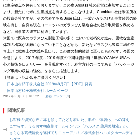
に生産拠点を保有しておりますが、この度 Arglass 社の経営に参加することに
より、新たに北米に生産拠点を有することになります。Cambium 社は米国所在
の投資会社ですが、その代表である Jose 氏は、一族がガラスびん事業経営の経
験を有し、自身も現在ヨーロッパのガラスびん製造会社の社外取締役を務める
など、同事業の運営に精通しています。
米国では既存のガラスびん製造工場の多くにおいて老朽化が進み、柔軟な生産
体制の構築が困難になっていることなどから、新たなガラスびん製造工場の立
ち上げに戦略上の意義を見出し、この度の契約締結に至ったものです。今回の
合意により、2017 年度～2019 年度の中期経営計画「世界のYAMAMURAへ―
心と技術を伝えたい―」を具現化すべく、経営方針の一つである「パッケージ
ング事業の収益力強化」をさらに推進します。
【詳細は下記URLをご参照ください】
・
日本山村硝子株式会社 2019年8月7日【PDF】発表
・
日本山村硝子株式会社 ホームページ
2019年08月07日 18：22
容器･パッケージ
関連記事
お客様の切実な声に耳を傾けてたどり着いた、肌の「薄層化」への答え
こすらず、うるおす朝夜別オールインワン「ハルメク 薬用美肌液」が、
さらなる高機能化を遂げてリニューアル！／株式会社ハルメクホールディ
ングス