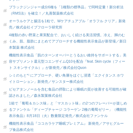
ブラックジンジャー成分6種を「1種類の標準品」で同時定量！新分析法
（RMS法）を確立！／丸善製薬株式会社
オーラルケアと腸活を1粒で。Wケアチュアブル「オラフル クリア」新発
売／株式会社イブフローラ研究所
4種類の赤い野菜と果実配合で、おいしく続ける美活習慣。冷え、脚のむ
くみ、肌、脂肪にまとめてアプローチする機能性表示食品が新登場／新日
本製薬 株式会社
機能性表示食品「肌のターンオーバーとうるおい維持をサポートする」美
容サプリメント還元型コエンザイムQ10を配合『feat. Skin cycle（フィー
ト スキンサイクル）』が新発売／株式会社Quon
シミのもと*¹ にアプローチ、硬い角層をほぐし浸透「エクイタンス ホワ
イトローション」新発売／サンスター株式会社
ピセアタンノールを含む食品の摂取により睡眠の質が改善する可能性が確
認されました／森永製菓株式会社
1箱で「葡萄＆カシス味」と「マスカット味」の2つのフレーバーが楽しめ
るファンケル「ディープチャージ コラーゲン 2種の葡萄ゼリー」（機能性
表示食品）8月18日（火）数量限定発売／株式会社ファンケル
機能性表示食品『ココカラケア睡眠プレミアム』 新発売／アサヒグルー
プ食品株式会社