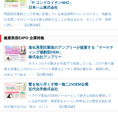
「P-コンドロイチンNHZ」
日本ハム株式会社
関節対応素材として市場に定着している食品原料のコンドロイチン。高齢化
を背景にそのニーズは今後も持続することが見込まれる。そうした中、原料
に対し・・・【記事詳細】
健康美容EXPO 企業特集
進化系受託製造のアンプリーが提案する「マーケテ
ィング連動型OEM」
株式会社アンプリー
ポストコロナの動きが水面下で加速している。コロナ禍で減
速を余儀なくされたインバウンド需要もようやく規制が解かれ、復調の兆し
がみえつつある・・・【記事詳細】
髪を知り尽くす唯一無二のOEM企業
近代化学株式会社
ヘアケア製品のOEMメーカーとして絶大な信頼を獲得して
いる近代化学。美容室をルーツに90年以上の歴史を刻む同
社が掲げるのは「幸せ」という・・・【記事詳細】