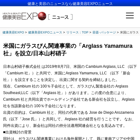
健康と美容のニュースなら健康美容EXPOニュース
健康美容EXPO
健康美容EXPOニュース
リリース：TOP
容器･パッケージ
米国にガラスび
米国にガラスびん関連事業の「Arglass Yamamura
社」を設立/日本山村硝子
日本山村硝子株式会社 は2019年8月7日、米国の Cambium Arglass, LLC （以下
「Cambium 社」）と共同で、米国にArglass Yamamura, LLC （以下「新会
社」）を設立することを決定し、出資に関する契約を締結しました。
現在、Cambium 社の 100％子会社として、ガラスびん製造会社の Arglass
Southeast,LLC（以下「Arglass 社」）があります。この度の合意により、
Cambium 社と共同出資でホールディング会社である新会社を設立し、Arglass
社を当該新会社の 100％子会社になります。
出資の目的は、Cambium 社と、同社の代表である Jose de Diego Arozamena
氏（以下「Jose 氏」）と共同して、Arglass 社の経営を行うことです。 なお、
同件出資により、新会社は同社の持分法適用関連会社となる見込みです。
■出資検討の背景
同社は、ガラスびん関連事業における海外展開として、既に東南アジアや中国