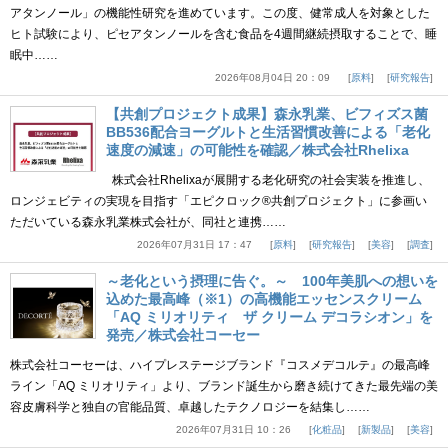
アタンノール」の機能性研究を進めています。この度、健常成人を対象とした
ヒト試験により、ピセアタンノールを含む食品を4週間継続摂取することで、睡
眠中……
2026年08月04日 20：09
原料
研究報告
【共創プロジェクト成果】森永乳業、ビフィズス菌
BB536配合ヨーグルトと生活習慣改善による「老化
速度の減速」の可能性を確認／株式会社Rhelixa
株式会社Rhelixaが展開する老化研究の社会実装を推進し、
ロンジェビティの実現を目指す「エピクロック®共創プロジェクト」に参画い
ただいている森永乳業株式会社が、同社と連携……
2026年07月31日 17：47
原料
研究報告
美容
調査
～老化という摂理に告ぐ。～ 100年美肌への想いを
込めた最高峰（※1）の高機能エッセンスクリーム
「AQ ミリオリティ ザ クリーム デコラシオン」を
発売／株式会社コーセー
株式会社コーセーは、ハイプレステージブランド『コスメデコルテ』の最高峰
ライン「AQ ミリオリティ」より、ブランド誕生から磨き続けてきた最先端の美
容皮膚科学と独自の官能品質、卓越したテクノロジーを結集し……
2026年07月31日 10：26
化粧品
新製品
美容