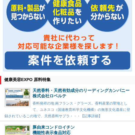
健康美容EXPO 原料特集
天然香料・天然有効成分のリーディングカンパニー
株式会社ロベルテ
香料発祥の地 南フランス・グラース。香料産業の聖地とし
て、ユネスコ（国連教育科学文化機構）の無形文化遺産に登
録されているこの地で、天然香料サプラ・・・【記事詳細】
豚由来コンドロイチン
機能性表示食品対応