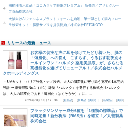
機能性表示食品『ココカラケア睡眠プレミアム』 新発売／アサヒグルー
プ食品株式会社
犬猫向けAIウェルネスプラットフォームを始動。第一弾として腸内フロー
ラ検査キット・腸活サプリを提供開始／株式会社PETOKOTO
リリースの最新ニュース
お客様の切実な声に耳を傾けてたどり着いた、肌の
「薄層化」への答え こすらず、うるおす朝夜別オ
ールインワン「ハルメク 薬用美肌液」が、さらなる
高機能化を遂げてリニューアル！／株式会社ハルメ
クホールディングス
～ UVカット・バリア強化・ナノ浸透。大人の肌変化に寄り添う充実の1本完結
設計 〜 販売部数No.1（※1）雑誌『ハルメク』を発行する株式会社ハルメク
は、大人の肌変化である「薄層化（はくそうか）」に……
2026年08月07日 17：36
化粧品
新商品（美容）
新製品
美容
ブラックジンジャー成分6種を「1種類の標準品」で
同時定量！新分析法（RMS法）を確立！／丸善製薬
株式会社