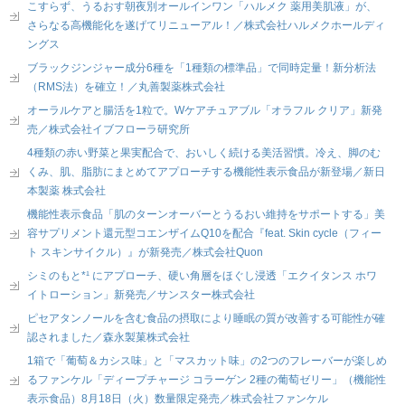
こすらず、うるおす朝夜別オールインワン「ハルメク 薬用美肌液」が、
さらなる高機能化を遂げてリニューアル！／株式会社ハルメクホールディ
ングス
ブラックジンジャー成分6種を「1種類の標準品」で同時定量！新分析法
（RMS法）を確立！／丸善製薬株式会社
オーラルケアと腸活を1粒で。Wケアチュアブル「オラフル クリア」新発
売／株式会社イブフローラ研究所
4種類の赤い野菜と果実配合で、おいしく続ける美活習慣。冷え、脚のむ
くみ、肌、脂肪にまとめてアプローチする機能性表示食品が新登場／新日
本製薬 株式会社
機能性表示食品「肌のターンオーバーとうるおい維持をサポートする」美
容サプリメント還元型コエンザイムQ10を配合『feat. Skin cycle（フィー
ト スキンサイクル）』が新発売／株式会社Quon
シミのもと*¹ にアプローチ、硬い角層をほぐし浸透「エクイタンス ホワ
イトローション」新発売／サンスター株式会社
ピセアタンノールを含む食品の摂取により睡眠の質が改善する可能性が確
認されました／森永製菓株式会社
1箱で「葡萄＆カシス味」と「マスカット味」の2つのフレーバーが楽しめ
るファンケル「ディープチャージ コラーゲン 2種の葡萄ゼリー」（機能性
表示食品）8月18日（火）数量限定発売／株式会社ファンケル