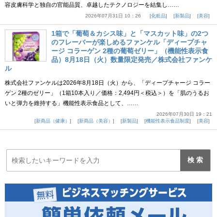
容皮膚科学と独自の官能品質、卓越したテクノロジーを結集し……
2026年07月31日 10：26
化粧品
新製品
美容
1箱で「葡萄＆カシス味」と「マスカット味」の2つ
のフレーバーが楽しめるファンケル「ディープチャ
ージ コラーゲン 2種の葡萄ゼリー」（機能性表示食
品）8月18日（火）数量限定発売／株式会社ファンケ
ル
株式会社ファンケルは2026年8月18日（火）から、「ディープチャージ コラー
ゲン 2種のゼリー」（1箱10本入り／価格：2,494円＜税込＞）を「肌のうるお
いと弾力を維持する」機能性表示食品として、……
2026年07月30日 19：21
新商品（健康）
新商品（美容）
新製品
機能性表示食品制度
美容