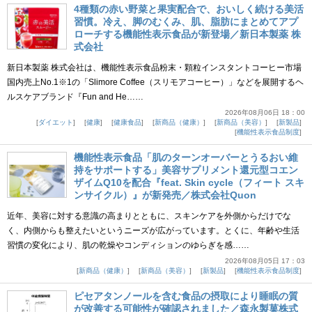
4種類の赤い野菜と果実配合で、おいしく続ける美活
習慣。冷え、脚のむくみ、肌、脂肪にまとめてアプ
ローチする機能性表示食品が新登場／新日本製薬 株
式会社
新日本製薬 株式会社は、機能性表示食品粉末・顆粒インスタントコーヒー市場
国内売上No.1※1の「Slimore Coffee（スリモアコーヒー）」などを展開するヘ
ルスケアブランド『Fun and He……
2026年08月06日 18：00
ダイエット
健康
健康食品
新商品（健康）
新商品（美容）
新製品
機能性表示食品制度
機能性表示食品「肌のターンオーバーとうるおい維
持をサポートする」美容サプリメント還元型コエン
ザイムQ10を配合『feat. Skin cycle（フィート スキ
ンサイクル）』が新発売／株式会社Quon
近年、美容に対する意識の高まりとともに、スキンケアを外側からだけでな
く、内側からも整えたいというニーズが広がっています。とくに、年齢や生活
習慣の変化により、肌の乾燥やコンディションのゆらぎを感……
2026年08月05日 17：03
新商品（健康）
新商品（美容）
新製品
機能性表示食品制度
ピセアタンノールを含む食品の摂取により睡眠の質
が改善する可能性が確認されました／森永製菓株式