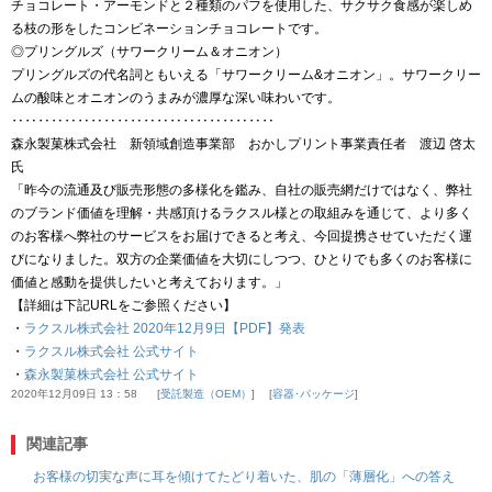
チョコレート・アーモンドと２種類のパフを使用した、サクサク食感が楽しめ
る枝の形をしたコンビネーションチョコレートです。
◎プリングルズ（サワークリーム＆オニオン）
プリングルズの代名詞ともいえる「サワークリーム&オニオン」。サワークリー
ムの酸味とオニオンのうまみが濃厚な深い味わいです。
‥‥‥‥‥‥‥‥‥‥‥‥‥‥‥‥‥‥‥‥
森永製菓株式会社 新領域創造事業部 おかしプリント事業責任者 渡辺 啓太
氏
「昨今の流通及び販売形態の多様化を鑑み、自社の販売網だけではなく、弊社
のブランド価値を理解・共感頂けるラクスル様との取組みを通じて、より多く
のお客様へ弊社のサービスをお届けできると考え、今回提携させていただく運
びになりました。双方の企業価値を大切にしつつ、ひとりでも多くのお客様に
価値と感動を提供したいと考えております。」
【詳細は下記URLをご参照ください】
・
ラクスル株式会社 2020年12月9日【PDF】発表
・
ラクスル株式会社 公式サイト
・
森永製菓株式会社 公式サイト
2020年12月09日 13：58
受託製造（OEM）
容器･パッケージ
関連記事
お客様の切実な声に耳を傾けてたどり着いた、肌の「薄層化」への答え