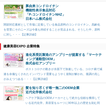
豚由来コンドロイチン
機能性表示食品対応
「P-コンドロイチンNHZ」
日本ハム株式会社
関節対応素材として市場に定着している食品原料のコンドロイチン。高齢化
を背景にそのニーズは今後も持続することが見込まれる。そうした中、原料
に対し・・・【記事詳細】
健康美容EXPO 企業特集
進化系受託製造のアンプリーが提案する「マーケテ
ィング連動型OEM」
株式会社アンプリー
ポストコロナの動きが水面下で加速している。コロナ禍で減
速を余儀なくされたインバウンド需要もようやく規制が解かれ、復調の兆し
がみえつつある・・・【記事詳細】
髪を知り尽くす唯一無二のOEM企業
近代化学株式会社
ヘアケア製品のOEMメーカーとして絶大な信頼を獲得して
いる近代化学。美容室をルーツに90年以上の歴史を刻む同