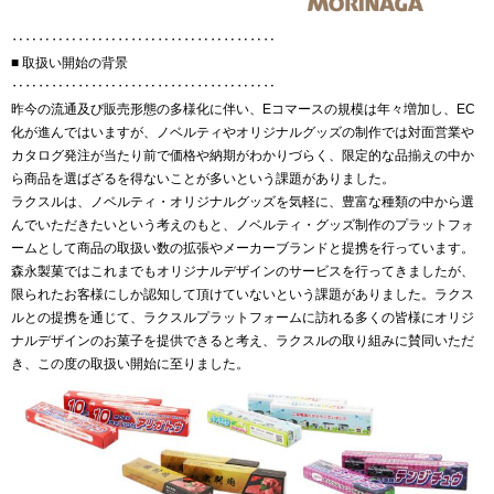
‥‥‥‥‥‥‥‥‥‥‥‥‥‥‥‥‥‥‥‥
■ 取扱い開始の背景
‥‥‥‥‥‥‥‥‥‥‥‥‥‥‥‥‥‥‥‥
昨今の流通及び販売形態の多様化に伴い、Eコマースの規模は年々増加し、EC
化が進んではいますが、ノベルティやオリジナルグッズの制作では対面営業や
カタログ発注が当たり前で価格や納期がわかりづらく、限定的な品揃えの中か
ら商品を選ばざるを得ないことが多いという課題がありました。
ラクスルは、ノベルティ・オリジナルグッズを気軽に、豊富な種類の中から選
んでいただきたいという考えのもと、ノベルティ・グッズ制作のプラットフォ
ームとして商品の取扱い数の拡張やメーカーブランドと提携を行っています。
森永製菓ではこれまでもオリジナルデザインのサービスを行ってきましたが、
限られたお客様にしか認知して頂けていないという課題がありました。ラクス
ルとの提携を通じて、ラクスルプラットフォームに訪れる多くの皆様にオリジ
ナルデザインのお菓子を提供できると考え、ラクスルの取り組みに賛同いただ
き、この度の取扱い開始に至りました。