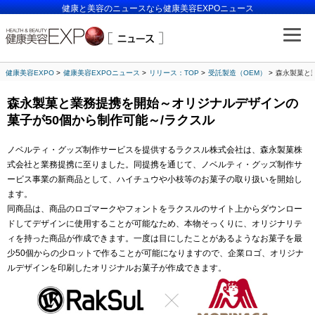
健康と美容のニュースなら健康美容EXPOニュース
健康美容EXPO
健康美容EXPOニュース
リリース：TOP
受託製造（OEM）
森永製菓と
森永製菓と業務提携を開始～オリジナルデザインの
菓子が50個から制作可能～/ラクスル
ノベルティ・グッズ制作サービスを提供するラクスル株式会社は、森永製菓株
式会社と業務提携に至りました。同提携を通じて、ノベルティ・グッズ制作サ
ービス事業の新商品として、ハイチュウや小枝等のお菓子の取り扱いを開始し
ます。
同商品は、商品のロゴマークやフォントをラクスルのサイト上からダウンロー
ドしてデザインに使用することが可能なため、本物そっくりに、オリジナリテ
ィを持った商品が作成できます。一度は目にしたことがあるようなお菓子を最
少50個からの少ロットで作ることが可能になりますので、企業ロゴ、オリジナ
ルデザインを印刷したオリジナルお菓子が作成できます。