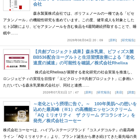
会社
森永製菓株式会社では、ポリフェノールの一種である「ピセ
アタンノール」の機能性研究を進めています。この度、健常成人を対象とした
ヒト試験により、ピセアタンノールを含む食品を4週間継続摂取することで、睡
眠中……
2026年08月04日 20：09
原料
研究報告
【共創プロジェクト成果】森永乳業、ビフィズス菌
BB536配合ヨーグルトと生活習慣改善による「老化
速度の減速」の可能性を確認／株式会社Rhelixa
株式会社Rhelixaが展開する老化研究の社会実装を推進し、
ロンジェビティの実現を目指す「エピクロック®共創プロジェクト」に参画い
ただいている森永乳業株式会社が、同社と連携……
2026年07月31日 17：47
原料
研究報告
美容
調査
～老化という摂理に告ぐ。～ 100年美肌への想いを
込めた最高峰（※1）の高機能エッセンスクリーム
「AQ ミリオリティ ザ クリーム デコラシオン」を
発売／株式会社コーセー
株式会社コーセーは、ハイプレステージブランド『コスメデコルテ』の最高峰
ライン「AQ ミリオリティ」より、ブランド誕生から磨き続けてきた最先端の美