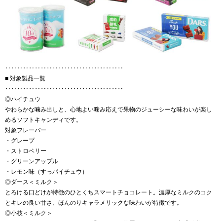
‥‥‥‥‥‥‥‥‥‥‥‥‥‥‥‥‥‥‥‥
■ 対象製品一覧
‥‥‥‥‥‥‥‥‥‥‥‥‥‥‥‥‥‥‥‥
◎ハイチュウ
やわらかな噛み出しと、心地よい噛み応えで果物のジューシーな味わいが楽し
めるソフトキャンディです。
対象フレーバー
・グレープ
・ストロベリー
・グリーンアップル
・レモン味（すっパイチュウ）
◎ダース＜ミルク＞
とろける口どけが特徴のひとくちスマートチョコレート。濃厚なミルクのコク
とキレの良い甘さ、ほんのりキャラメリックな味わいが特徴です。
◎小枝＜ミルク＞