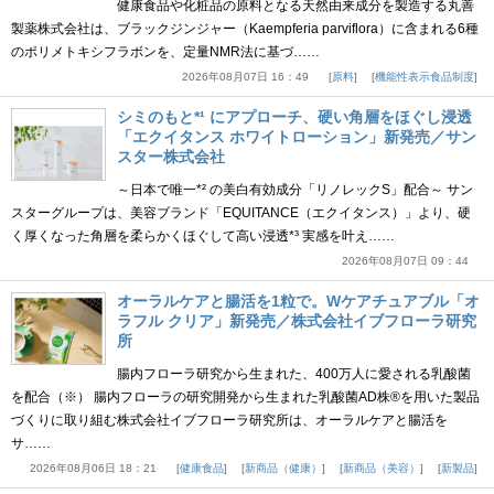
健康食品や化粧品の原料となる天然由来成分を製造する丸善
製薬株式会社は、ブラックジンジャー（Kaempferia parviflora）に含まれる6種
のポリメトキシフラボンを、定量NMR法に基づ……
2026年08月07日 16：49
原料
機能性表示食品制度
シミのもと*¹ にアプローチ、硬い角層をほぐし浸透
「エクイタンス ホワイトローション」新発売／サン
スター株式会社
～日本で唯一*² の美白有効成分「リノレックS」配合～ サン
スターグループは、美容ブランド「EQUITANCE（エクイタンス）」より、硬
く厚くなった角層を柔らかくほぐして高い浸透*³ 実感を叶え……
2026年08月07日 09：44
オーラルケアと腸活を1粒で。Wケアチュアブル「オ
ラフル クリア」新発売／株式会社イブフローラ研究
所
腸内フローラ研究から生まれた、400万人に愛される乳酸菌
を配合（※） 腸内フローラの研究開発から生まれた乳酸菌AD株®を用いた製品
づくりに取り組む株式会社イブフローラ研究所は、オーラルケアと腸活を
サ……
2026年08月06日 18：21
健康食品
新商品（健康）
新商品（美容）
新製品