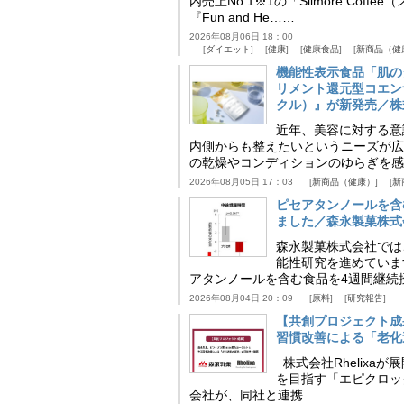
内売上No.1※1の「Slimore C
『Fun and He……
2026年08月06日 18：00
ダイエット
健康
健康食品
新商品（健
機能性表示食品「肌の
リメント還元型コエンザイム
クル）』が新発売／株
近年、美容に対する意
内側からも整えたいというニーズが広
の乾燥やコンディションのゆらぎを感
2026年08月05日 17：03
新商品（健康）
新
ピセアタンノールを含
ました／森永製菓株式
森永製菓株式会社では
能性研究を進めていま
アタンノールを含む食品を4週間継続
2026年08月04日 20：09
原料
研究報告
【共創プロジェクト成
習慣改善による「老化速
株式会社Rhelix
を目指す「エピクロッ
会社が、同社と連携……