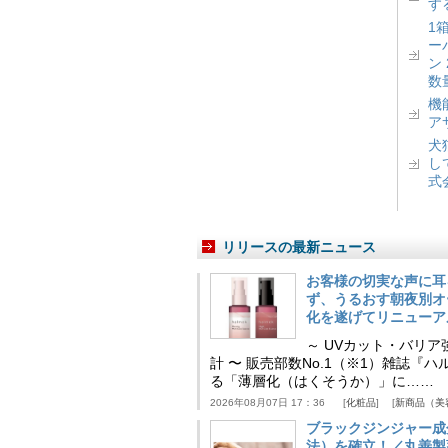
す
1
ー
ン
数
機
ア
犬
し
式
リリースの最新ニュース
お客様の切実な声に耳
ず、うるおす朝夜別オ
化を遂げてリニューア
～ UVカット・バリ
計 〜 販売部数No.1（※1）雑誌
る「薄層化（はくそうか）」に……
2026年08月07日 17：36
化粧品
新商品（美
ブラックジンジャー成
法）を確立！／丸善製