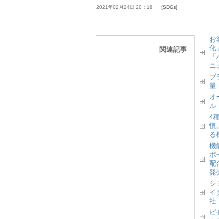
2021年02月24日 20：18
SDGs
お
化
関連記事
「
ニ
ブ
量
オ
ル
4
慣
る
機
ポ
配
発
シ
イ
社
ピ