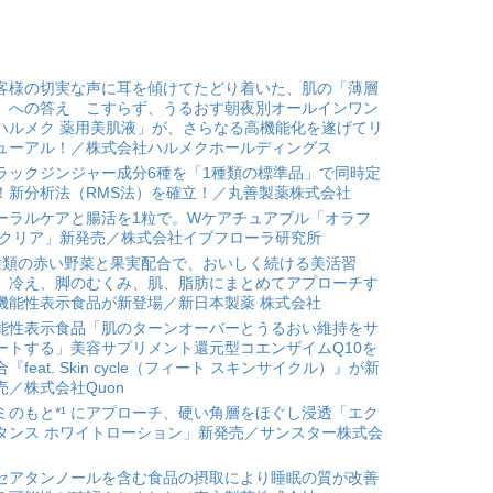
客様の切実な声に耳を傾けてたどり着いた、肌の「薄層
」への答え こすらず、うるおす朝夜別オールインワン
ハルメク 薬用美肌液」が、さらなる高機能化を遂げてリ
ューアル！／株式会社ハルメクホールディングス
ラックジンジャー成分6種を「1種類の標準品」で同時定
！新分析法（RMS法）を確立！／丸善製薬株式会社
ーラルケアと腸活を1粒で。Wケアチュアブル「オラフ
 クリア」新発売／株式会社イブフローラ研究所
種類の赤い野菜と果実配合で、おいしく続ける美活習
。冷え、脚のむくみ、肌、脂肪にまとめてアプローチす
機能性表示食品が新登場／新日本製薬 株式会社
能性表示食品「肌のターンオーバーとうるおい維持をサ
ートする」美容サプリメント還元型コエンザイムQ10を
合『feat. Skin cycle（フィート スキンサイクル）』が新
売／株式会社Quon
ミのもと*¹ にアプローチ、硬い角層をほぐし浸透「エク
タンス ホワイトローション」新発売／サンスター株式会
セアタンノールを含む食品の摂取により睡眠の質が改善