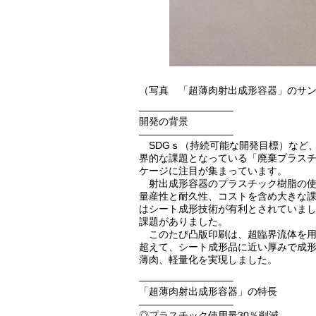
（写真 「超薄肉射出成形容器」のサンプル © To
—————————–
開発の背景
—————————–
SDGｓ（持続可能な開発目標）など
界的な課題となっている「廃棄プラス
ケージに注目が集まっています。
射出成形容器のプラスチック樹脂の使
量産性と耐久性、コストを含め大きな
はシート成形技術が有利とされていま
課題がありました。
このたび凸版印刷は、超臨界流体を用
超えて、シート成形品に近い厚みで成
薄肉、軽量化を実現しました。
—————————–
「超薄肉射出成形容器」の特長
—————————–
◎プラスチック使用量30％削減