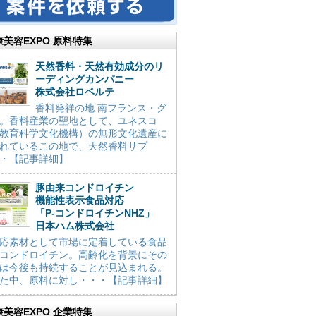
康美容EXPO 原料特集
天然香料・天然有効成分のリ
ーディングカンパニー
株式会社ロベルテ
香料発祥の地 南フランス・グ
。香料産業の聖地として、ユネスコ
教育科学文化機構）の無形文化遺産に
れているこの地で、天然香料サプ
・【記事詳細】
豚由来コンドロイチン
機能性表示食品対応
「P-コンドロイチンNHZ」
日本ハム株式会社
応素材として市場に定着している食品
コンドロイチン。高齢化を背景にその
は今後も持続することが見込まれる。
た中、原料に対し・・・【記事詳細】
康美容EXPO 企業特集