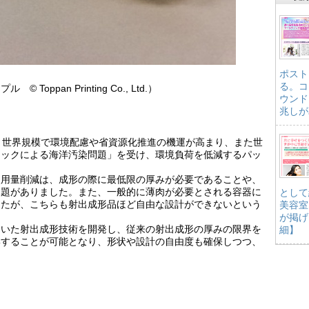
ポスト
る。コ
ppan Printing Co., Ltd.）
ウンド
兆しが
、世界規模で環境配慮や省資源化推進の機運が高まり、また世
チックによる海洋汚染問題」を受け、環境負荷を低減するパッ
用量削減は、成形の際に最低限の厚みが必要であることや、
課題がありました。また、一般的に薄肉が必要とされる容器に
として
したが、こちらも射出成形品ほど自由な設計ができないという
美容室
が掲げ
いた射出成形技術を開発し、従来の射出成形の厚みの限界を
細】
形することが可能となり、形状や設計の自由度も確保しつつ、