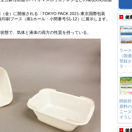
（金）に開催される「TOKYO PACK 2021-東京国際包装
健
印刷ブース（南1ホール・小間番号S1-12）に展示します。
の状態で、気体と液体の両方の性質を持っている。
ラース
（国連
登録さ
ラ・・
関節対
原料の
ニーズ
そうし
健