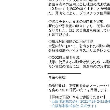
超臨界流体の活用と当社独自の成形技
（0.5mm）を約30%薄くすることが
た。薄肉化により、プラスチック使用量
◎強度を保ったままの薄肉化を実現
新たな成形技術の確立により、従来の
なりました。設計の自由度も確保して
対応可能です。
◎環境対応樹脂の活用が可能
金型内部において、射出された樹脂の
分解性樹脂やバイオマスポリエチレン
◎CO2排出量を削減
成形に使用する樹脂量が減るため、樹脂
リン容器の場合には、製造時のCO2排
—————————–
今後の目標
—————————–
凸版印刷は、本技術を食品メーカーやト
を含めて約10億円の売上を目指します
【詳細は下記URLをご参照ください】
・
凸版印刷株式会社 2021年2月24日発
・
凸版印刷株式会社 公式サイト