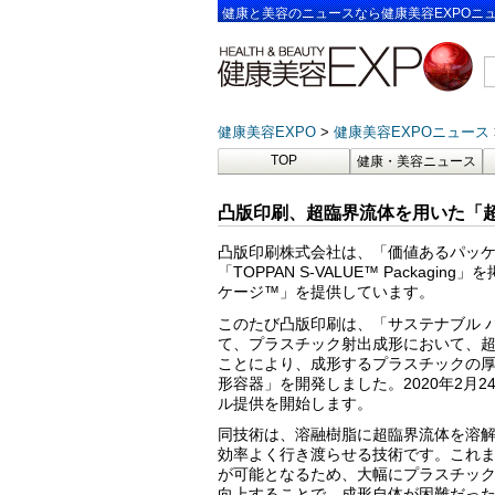
健康と美容のニュースなら健康美容EXPOニ
健康美容EXPO
健康美容EXPOニュース
TOP
健康・美容ニュース
凸版印刷、超臨界流体を用いた「超
凸版印刷株式会社は、「価値あるパッ
「TOPPAN S-VALUE™ Packa
ケージ™」を提供しています。
このたび凸版印刷は、「サステナブル 
て、プラスチック射出成形において、
ことにより、成形するプラスチックの厚
形容器」を開発しました。2020年2月
ル提供を開始します。
同技術は、溶融樹脂に超臨界流体を溶
効率よく行き渡らせる技術です。これま
が可能となるため、大幅にプラスチッ
向上することで、成形自体が困難だっ