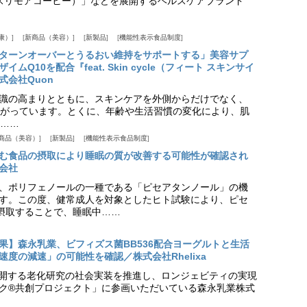
offee（スリモアコーヒー）」などを展開するヘルスケアブランド
康）
新商品（美容）
新製品
機能性表示食品制度
ターンオーバーとうるおい維持をサポートする」美容サプ
Q10を配合『feat. Skin cycle（フィート スキンサイ
式会社Quon
識の高まりとともに、スキンケアを外側からだけでなく、
がっています。とくに、年齢や生活習慣の変化により、肌
……
商品（美容）
新製品
機能性表示食品制度
む食品の摂取により睡眠の質が改善する可能性が確認され
会社
、ポリフェノールの一種である「ピセアタンノール」の機
す。この度、健常成人を対象としたヒト試験により、ピセ
摂取することで、睡眠中……
果】森永乳業、ビフィズス菌BB536配合ヨーグルトと生活
度の減速」の可能性を確認／株式会社Rhelixa
aが展開する老化研究の社会実装を推進し、ロンジェビティの実現
ク®共創プロジェクト」に参画いただいている森永乳業株式