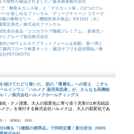
る可能性が確認されました／森永製菓株式会社
箱で「葡萄＆カシス味」と「マスカット味」の2つのフレ
バーが楽しめるファンケル「ディープチャージ コラーゲ
 2種の葡萄ゼリー」（機能性表示食品）8月18日（火）
量限定発売／株式会社ファンケル
能性表示食品『ココカラケア睡眠プレミアム』 新発売／
サヒグループ食品株式会社
猫向けAIウェルネスプラットフォームを始動。第一弾と
て腸内フローラ検査キット・腸活サプリを提供開始／株
会社PETOKOTO
を傾けてたどり着いた、肌の「薄層化」への答え こすら
ールインワン「ハルメク 薬用美肌液」が、さらなる高機能
ル！／株式会社ハルメクホールディングス
ア強化・ナノ浸透。大人の肌変化に寄り添う充実の1本完結設
『ハルメク』を発行する株式会社ハルメクは、大人の肌変化であ
容）
新製品
美容
分6種を「1種類の標準品」で同時定量！新分析法（RMS
薬株式会社