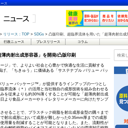
ュース
リリース：TOP
SDGs
凸版印刷、超臨界流体を用いた「超薄肉射出成
行政ニュース
プレスリリース
コラム
薄肉射出成形容器」を開発/凸版印刷
ケージ」で、よりよい社会と心豊かで快適な生活に貢献する
ging」を掲げ、「ちきゅう」に価値ある「サステナブル バリュー パッ
バリュー パッケージ™」が提供するラインアップの一つとし
超臨界流体（＊）の活用と当社独自の成形技術を組み合わせる
みを従来よりも約30%薄くすることが可能な「超薄肉射出成
24日より食品メーカーやトイレタリーメーカーに向けたサンプ
解させることで、プラスチック樹脂を射出成形金型の隅々まで
で射出成形において成形が難しかった0.35mm厚までの成形
ク使用量を削減することが可能となりました。また、流動性が
た生分解性樹脂やバイオマスポリエチレンなどの環境対応樹脂