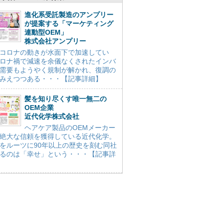
進化系受託製造のアンプリー
が提案する「マーケティング
連動型OEM」
株式会社アンプリー
コロナの動きが水面下で加速してい
ロナ禍で減速を余儀なくされたインバ
需要もようやく規制が解かれ、復調の
みえつつある・・・【記事詳細】
髪を知り尽くす唯一無二の
OEM企業
近代化学株式会社
ヘアケア製品のOEMメーカー
絶大な信頼を獲得している近代化学。
をルーツに90年以上の歴史を刻む同社
るのは「幸せ」という・・・【記事詳