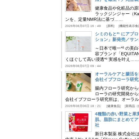
健康食品や化粧品の原
ラックジンジャー（Kaem
ンを、定量NMR法に基づ……
2026年08月07日 16：49
原料
機能性表示食
シミのもと*¹ にア
ション」新発売／サン
～日本で唯一*² の
容ブランド「EQUIT
くほぐして高い浸透*³ 実感を叶え……
2026年08月07日 09：44
オーラルケアと腸活を
会社イブフローラ研究
腸内フローラ研究から
ローラの研究開発から
会社イブフローラ研究所は、オーラル
2026年08月06日 18：21
健康食品
新商品（
4種類の赤い野菜と果
肌、脂肪にまとめてア
社
新日本製薬 株式会社