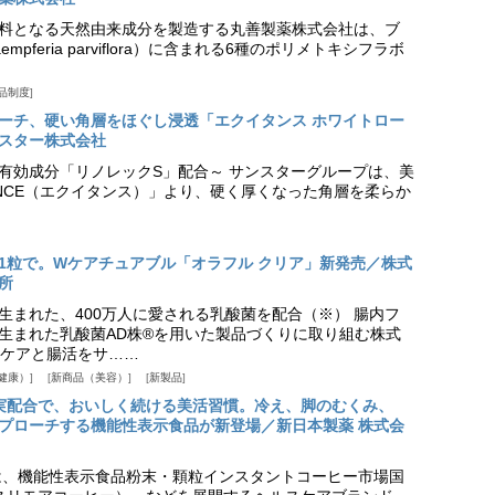
料となる天然由来成分を製造する丸善製薬株式会社は、ブ
pferia parviflora）に含まれる6種のポリメトキシフラボ
品制度
プローチ、硬い角層をほぐし浸透「エクイタンス ホワイトロー
スター株式会社
美白有効成分「リノレックS」配合～ サンスターグループは、美
ANCE（エクイタンス）」より、硬く厚くなった角層を柔らか
1粒で。Wケアチュアブル「オラフル クリア」新発売／株式
所
生まれた、400万人に愛される乳酸菌を配合（※） 腸内フ
生まれた乳酸菌AD株®を用いた製品づくりに取り組む株式
ケアと腸活をサ……
健康）
新商品（美容）
新製品
実配合で、おいしく続ける美活習慣。冷え、脚のむくみ、
プローチする機能性表示食品が新登場／新日本製薬 株式会
は、機能性表示食品粉末・顆粒インスタントコーヒー市場国