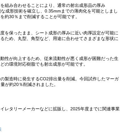
術を組み合わせることにより、通常の射出成形品の厚み
可能な成形技術を確立し、0.35mmまでの薄肉化を可能としまし
を約30％まで削減することが可能です。
強度を保ったまま、シート成形の厚みに近い肉厚設定が可能に
いるため、丸型、角型など、用途に合わせてさまざまな形状に
流動性が向上するため、従来流動性が悪く成形が困難だった生
などの環境対応樹脂でも射出成形が可能です。
の製造時に発生するCO2排出量を削減。今回試作したマーガ
出量が約20％削減されました。
イレタリーメーカーなどに拡販し、2025年度までに関連事業
。
表