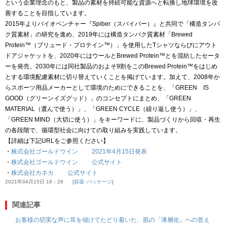
という企業理念のもと、製品の素材を持続可能な資源へと転換し地球環境を改
善することを目指しています。
2015年よりバイオベンチャー『Spiber（スパイバー）』と共同で「構造タンパ
ク質素材」の研究を進め、2019年には構造タンパク質素材「Brewed
Protein™（ブリュード・プロテイン™）」を使用したTシャツならびにアウト
ドアジャケットを、2020年にはウールとBrewed Protein™とを混紡したセータ
ーを発売。2030年には同社製品のおよそ9割をこのBrewed Protein™をはじめ
とする環境配慮素材に切り替えていくことを掲げています。加えて、2008年か
らスポーツ用品メーカーとして環境のためにできることを、「GREEN IS
GOOD（グリーンイズグッド）」のコンセプトにまとめ、「GREEN
MATERIAL（選んで使う）」、「GREEN CYCLE（繰り返し使う）」、
「GREEN MIND（大切に使う）」をキーワードに、製品づくりから回収・再生
の各段階で、循環型社会に向けての取り組みを実践しています。
【詳細は下記URLをご参照ください】
・
株式会社ゴールドウイン 2021年4月15日発表
・
株式会社ゴールドウイン 公式サイト
・
株式会社カネカ 公式サイト
2021年04月15日 16：28
容器･パッケージ
関連記事
お客様の切実な声に耳を傾けてたどり着いた、肌の「薄層化」への答え