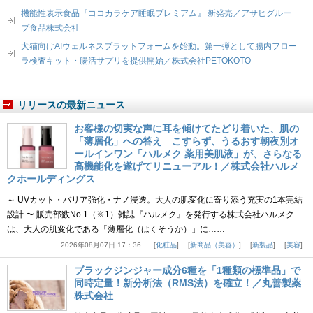
機能性表示食品『ココカラケア睡眠プレミアム』 新発売／アサヒグルー
プ食品株式会社
犬猫向けAIウェルネスプラットフォームを始動。第一弾として腸内フロー
ラ検査キット・腸活サプリを提供開始／株式会社PETOKOTO
リリースの最新ニュース
お客様の切実な声に耳を傾けてたどり着いた、肌の
「薄層化」への答え こすらず、うるおす朝夜別オ
ールインワン「ハルメク 薬用美肌液」が、さらなる
高機能化を遂げてリニューアル！／株式会社ハルメ
クホールディングス
～ UVカット・バリア強化・ナノ浸透。大人の肌変化に寄り添う充実の1本完結
設計 〜 販売部数No.1（※1）雑誌『ハルメク』を発行する株式会社ハルメク
は、大人の肌変化である「薄層化（はくそうか）」に……
2026年08月07日 17：36
化粧品
新商品（美容）
新製品
美容
ブラックジンジャー成分6種を「1種類の標準品」で
同時定量！新分析法（RMS法）を確立！／丸善製薬
株式会社