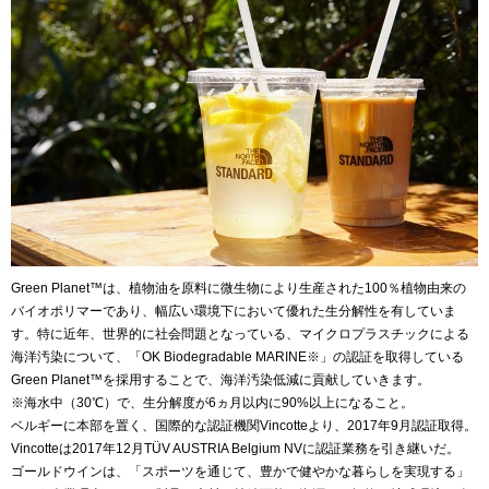
Green Planet™は、植物油を原料に微生物により生産された100％植物由来の
バイオポリマーであり、幅広い環境下において優れた生分解性を有していま
す。特に近年、世界的に社会問題となっている、マイクロプラスチックによる
海洋汚染について、「OK Biodegradable MARINE※」の認証を取得している
Green Planet™を採用することで、海洋汚染低減に貢献していきます。
※海水中（30℃）で、生分解度が6ヵ月以内に90%以上になること。
ベルギーに本部を置く、国際的な認証機関Vincotteより、2017年9月認証取得。
Vincotteは2017年12月TÜV AUSTRIA Belgium NVに認証業務を引き継いだ。
ゴールドウインは、「スポーツを通じて、豊かで健やかな暮らしを実現する」