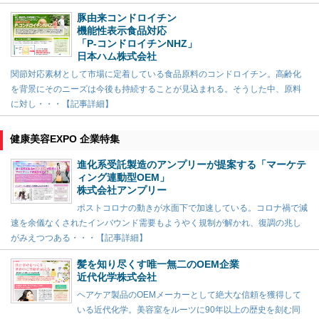
豚由来コンドロイチン
機能性表示食品対応
「P-コンドロイチンNHZ」
日本ハム株式会社
関節対応素材として市場に定着している食品原料のコンドロイチン。高齢化
を背景にそのニーズは今後も持続することが見込まれる。そうした中、原料
に対し・・・【記事詳細】
健康美容EXPO 企業特集
進化系受託製造のアンプリーが提案する「マーケテ
ィング連動型OEM」
株式会社アンプリー
ポストコロナの動きが水面下で加速している。コロナ禍で減
速を余儀なくされたインバウンド需要もようやく規制が解かれ、復調の兆し
がみえつつある・・・【記事詳細】
髪を知り尽くす唯一無二のOEM企業
近代化学株式会社
ヘアケア製品のOEMメーカーとして絶大な信頼を獲得して
いる近代化学。美容室をルーツに90年以上の歴史を刻む同