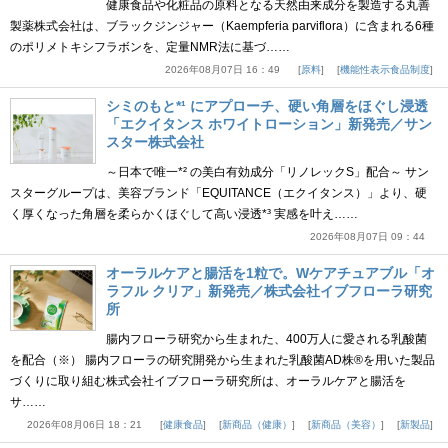
健康食品や化粧品の原料となる天然由来成分を製造する丸善
製薬株式会社は、ブラックジンジャー（Kaempferia parviflora）に含まれる6種
のポリメトキシフラボンを、定量NMR法に基づ……
2026年08月07日 16：49
原料
機能性表示食品制度
シミのもと*¹ にアプローチ、硬い角層をほぐし浸透
「エクイタンス ホワイトローション」新発売／サン
スター株式会社
～日本で唯一*² の美白有効成分「リノレックS」配合～ サン
スターグループは、美容ブランド「EQUITANCE（エクイタンス）」より、硬
く厚くなった角層を柔らかくほぐして高い浸透*³ 実感を叶え……
2026年08月07日 09：44
オーラルケアと腸活を1粒で。Wケアチュアブル「オ
ラフル クリア」新発売／株式会社イブフローラ研究
所
腸内フローラ研究から生まれた、400万人に愛される乳酸菌
を配合（※） 腸内フローラの研究開発から生まれた乳酸菌AD株®を用いた製品
づくりに取り組む株式会社イブフローラ研究所は、オーラルケアと腸活を
サ……
2026年08月06日 18：21
健康食品
新商品（健康）
新商品（美容）
新製品