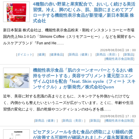
4種類の赤い野菜と果実配合で、おいしく続ける美活
習慣。冷え、脚のむくみ、肌、脂肪にまとめてアプ
ローチする機能性表示食品が新登場／新日本製薬 株
式会社
新日本製薬 株式会社は、機能性表示食品粉末・顆粒インスタントコーヒー市場
国内売上No.1※1の「Slimore Coffee（スリモアコーヒー）」などを展開するヘ
ルスケアブランド『Fun and He……
2026年08月06日 18：00
ダイエット
健康
健康食品
新商品（健康）
新商品（美容）
新製品
機能性表示食品制度
機能性表示食品「肌のターンオーバーとうるおい維
持をサポートする」美容サプリメント還元型コエン
ザイムQ10を配合『feat. Skin cycle（フィート スキ
ンサイクル）』が新発売／株式会社Quon
近年、美容に対する意識の高まりとともに、スキンケアを外側からだけでな
く、内側からも整えたいというニーズが広がっています。とくに、年齢や生活
習慣の変化により、肌の乾燥やコンディションのゆらぎを感……
2026年08月05日 17：03
新商品（健康）
新商品（美容）
新製品
機能性表示食品制度
ピセアタンノールを含む食品の摂取により睡眠の質
が改善する可能性が確認されました／森永製菓株式