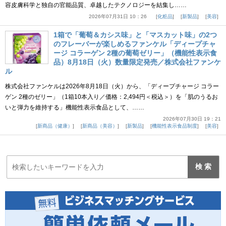
容皮膚科学と独自の官能品質、卓越したテクノロジーを結集し……
2026年07月31日 10：26
化粧品
新製品
美容
1箱で「葡萄＆カシス味」と「マスカット味」の2つ
のフレーバーが楽しめるファンケル「ディープチャ
ージ コラーゲン 2種の葡萄ゼリー」（機能性表示食
品）8月18日（火）数量限定発売／株式会社ファンケ
ル
株式会社ファンケルは2026年8月18日（火）から、「ディープチャージ コラー
ゲン 2種のゼリー」（1箱10本入り／価格：2,494円＜税込＞）を「肌のうるお
いと弾力を維持する」機能性表示食品として、……
2026年07月30日 19：21
新商品（健康）
新商品（美容）
新製品
機能性表示食品制度
美容