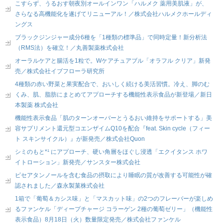
こすらず、うるおす朝夜別オールインワン「ハルメク 薬用美肌液」が、
さらなる高機能化を遂げてリニューアル！／株式会社ハルメクホールディ
ングス
ブラックジンジャー成分6種を「1種類の標準品」で同時定量！新分析法
（RMS法）を確立！／丸善製薬株式会社
オーラルケアと腸活を1粒で。Wケアチュアブル「オラフル クリア」新発
売／株式会社イブフローラ研究所
4種類の赤い野菜と果実配合で、おいしく続ける美活習慣。冷え、脚のむ
くみ、肌、脂肪にまとめてアプローチする機能性表示食品が新登場／新日
本製薬 株式会社
機能性表示食品「肌のターンオーバーとうるおい維持をサポートする」美
容サプリメント還元型コエンザイムQ10を配合『feat. Skin cycle（フィー
ト スキンサイクル）』が新発売／株式会社Quon
シミのもと*¹ にアプローチ、硬い角層をほぐし浸透「エクイタンス ホワ
イトローション」新発売／サンスター株式会社
ピセアタンノールを含む食品の摂取により睡眠の質が改善する可能性が確
認されました／森永製菓株式会社
1箱で「葡萄＆カシス味」と「マスカット味」の2つのフレーバーが楽しめ
るファンケル「ディープチャージ コラーゲン 2種の葡萄ゼリー」（機能性
表示食品）8月18日（火）数量限定発売／株式会社ファンケル