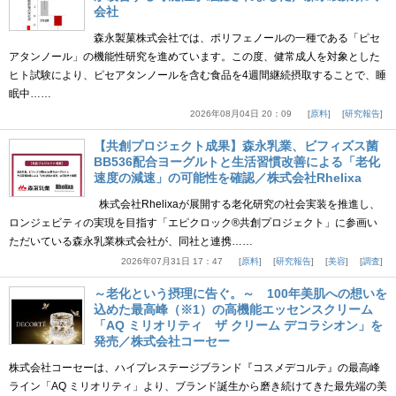
会社
森永製菓株式会社では、ポリフェノールの一種である「ピセ
アタンノール」の機能性研究を進めています。この度、健常成人を対象とした
ヒト試験により、ピセアタンノールを含む食品を4週間継続摂取することで、睡
眠中……
2026年08月04日 20：09
原料
研究報告
【共創プロジェクト成果】森永乳業、ビフィズス菌
BB536配合ヨーグルトと生活習慣改善による「老化
速度の減速」の可能性を確認／株式会社Rhelixa
株式会社Rhelixaが展開する老化研究の社会実装を推進し、
ロンジェビティの実現を目指す「エピクロック®共創プロジェクト」に参画い
ただいている森永乳業株式会社が、同社と連携……
2026年07月31日 17：47
原料
研究報告
美容
調査
～老化という摂理に告ぐ。～ 100年美肌への想いを
込めた最高峰（※1）の高機能エッセンスクリーム
「AQ ミリオリティ ザ クリーム デコラシオン」を
発売／株式会社コーセー
株式会社コーセーは、ハイプレステージブランド『コスメデコルテ』の最高峰
ライン「AQ ミリオリティ」より、ブランド誕生から磨き続けてきた最先端の美