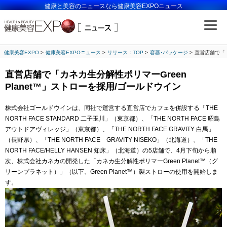
健康と美容のニュースなら健康美容EXPOニュース
健康美容EXPO
健康美容EXPOニュース
リリース：TOP
容器･パッケージ
直営店舗で「カ
直営店舗で「カネカ生分解性ポリマーGreen
Planet™」ストローを採用/ゴールドウイン
株式会社ゴールドウインは、同社で運営する直営店でカフェを併設する「THE
NORTH FACE STANDARD 二子玉川」（東京都）、「THE NORTH FACE 昭島
アウトドアヴィレッジ」（東京都）、「THE NORTH FACE GRAVITY 白馬」
（長野県）、「THE NORTH FACE GRAVITY NISEKO」（北海道）、「THE
NORTH FACE/HELLY HANSEN 知床」（北海道）の5店舗で、4月下旬から順
次、株式会社カネカの開発した「カネカ生分解性ポリマーGreen Planet™（グ
リーンプラネット）」（以下、Green Planet™）製ストローの使用を開始しま
す。