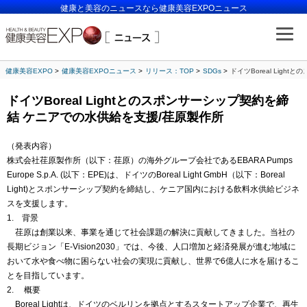
健康と美容のニュースなら健康美容EXPOニュース
健康美容EXPO
健康美容EXPOニュース
リリース：TOP
SDGs
ドイツBoreal Lig
ドイツBoreal Lightとのスポンサーシップ契約を締
結 ケニアでの水供給を支援/荏原製作所
（発表内容）
株式会社荏原製作所（以下：荏原）の海外グループ会社であるEBARA Pumps
Europe S.p.A. (以下：EPE)は、ドイツのBoreal Light GmbH（以下：Boreal
Light)とスポンサーシップ契約を締結し、ケニア国内における飲料水供給ビジネ
スを支援します。
1. 背景
荏原は創業以来、事業を通じて社会課題の解決に貢献してきました。当社の
長期ビジョン「E-Vision2030」では、今後、人口増加と経済発展が進む地域に
おいて水や食べ物に困らない社会の実現に貢献し、世界で6億人に水を届けるこ
とを目指しています。
2. 概要
Boreal Lightは、ドイツのベルリンを拠点とするスタートアップ企業で、再生