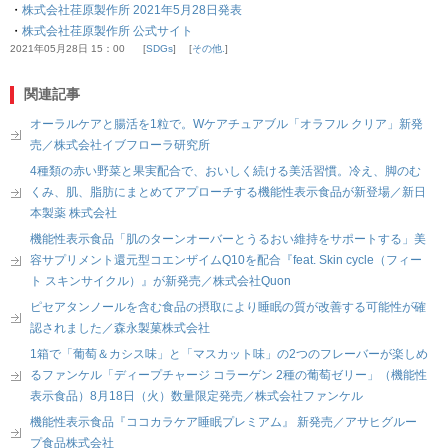
・
株式会社荏原製作所 2021年5月28日発表
・
株式会社荏原製作所 公式サイト
2021年05月28日 15：00
SDGs
その他.
関連記事
オーラルケアと腸活を1粒で。Wケアチュアブル「オラフル クリア」新発
売／株式会社イブフローラ研究所
4種類の赤い野菜と果実配合で、おいしく続ける美活習慣。冷え、脚のむ
くみ、肌、脂肪にまとめてアプローチする機能性表示食品が新登場／新日
本製薬 株式会社
機能性表示食品「肌のターンオーバーとうるおい維持をサポートする」美
容サプリメント還元型コエンザイムQ10を配合『feat. Skin cycle（フィー
ト スキンサイクル）』が新発売／株式会社Quon
ピセアタンノールを含む食品の摂取により睡眠の質が改善する可能性が確
認されました／森永製菓株式会社
1箱で「葡萄＆カシス味」と「マスカット味」の2つのフレーバーが楽しめ
るファンケル「ディープチャージ コラーゲン 2種の葡萄ゼリー」（機能性
表示食品）8月18日（火）数量限定発売／株式会社ファンケル
機能性表示食品『ココカラケア睡眠プレミアム』 新発売／アサヒグルー
プ食品株式会社