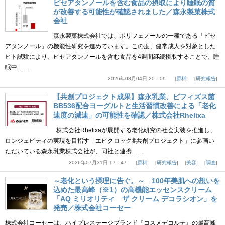
ピセアタンノールを含む食品の摂取により睡眠の質
が改善する可能性が確認されました／森永製菓株式
会社
森永製菓株式会社では、ポリフェノールの一種である「ピセ
アタンノール」の機能性研究を進めています。この度、健常成人を対象とした
ヒト試験により、ピセアタンノールを含む食品を4週間継続摂取することで、睡
眠中……
2026年08月04日 20：09
原料
研究報告
【共創プロジェクト成果】森永乳業、ビフィズス菌
BB536配合ヨーグルトと生活習慣改善による「老化
速度の減速」の可能性を確認／株式会社Rhelixa
株式会社Rhelixaが展開する老化研究の社会実装を推進し、
ロンジェビティの実現を目指す「エピクロック®共創プロジェクト」に参画い
ただいている森永乳業株式会社が、同社と連携……
2026年07月31日 17：47
原料
研究報告
美容
調査
～老化という摂理に告ぐ。～ 100年美肌への想いを
込めた最高峰（※1）の高機能エッセンスクリーム
「AQ ミリオリティ ザ クリーム デコラシオン」を
発売／株式会社コーセー
株式会社コーセーは、ハイプレステージブランド『コスメデコルテ』の最高峰