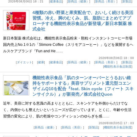
2026年08月06日 18：21
健康食品
新商品（健康）
新商品（美容）
新製品
4種類の赤い野菜と果実配合で、おいしく続ける美活
習慣。冷え、脚のむくみ、肌、脂肪にまとめてアプ
ローチする機能性表示食品が新登場／新日本製薬 株
式会社
新日本製薬 株式会社は、機能性表示食品粉末・顆粒インスタントコーヒー市場
国内売上No.1※1の「Slimore Coffee（スリモアコーヒー）」などを展開するヘ
ルスケアブランド『Fun and He……
2026年08月06日 18：00
ダイエット
健康
健康食品
新商品（健康）
新商品（美容）
新製品
機能性表示食品制度
機能性表示食品「肌のターンオーバーとうるおい維
持をサポートする」美容サプリメント還元型コエン
ザイムQ10を配合『feat. Skin cycle（フィート スキ
ンサイクル）』が新発売／株式会社Quon
近年、美容に対する意識の高まりとともに、スキンケアを外側からだけでな
く、内側からも整えたいというニーズが広がっています。とくに、年齢や生活
習慣の変化により、肌の乾燥やコンディションのゆらぎを感……
2026年08月05日 17：03
新商品（健康）
新商品（美容）
新製品
機能性表示食品制度