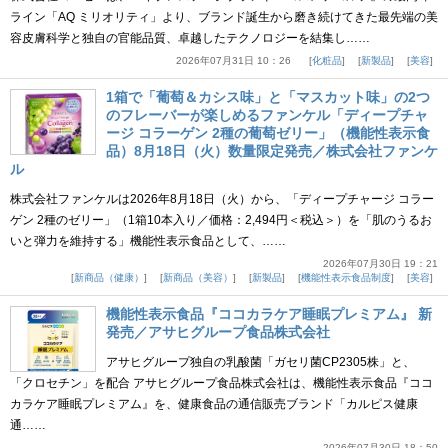
ライン「AQ ミリオリティ」より、ブランド誕生から磨き続けてきた最先端の美
容皮膚科学と独自の官能品質、卓越したテクノロジーを結集し……
2026年07月31日 10：26
化粧品
新製品
美容
1箱で「葡萄＆カシス味」と「マスカット味」の2つ
のフレーバーが楽しめるファンケル「ディープチャ
ージ コラーゲン 2種の葡萄ゼリー」（機能性表示食
品）8月18日（火）数量限定発売／株式会社ファンケ
ル
株式会社ファンケルは2026年8月18日（火）から、「ディープチャージ コラー
ゲン 2種のゼリー」（1箱10本入り／価格：2,494円＜税込＞）を「肌のうるお
いと弾力を維持する」機能性表示食品として、……
2026年07月30日 19：21
新商品（健康）
新商品（美容）
新製品
機能性表示食品制度
美容
機能性表示食品『ココカラケア睡眠プレミアム』 新
発売／アサヒグループ食品株式会社
アサヒグループ独自の乳酸菌「ガセリ菌CP2305株」と、
「クロセチン」を配合 アサヒグループ食品株式会社は、機能性表示食品『ココ
カラケア睡眠プレミアム』を、健康食品の通信販売ブランド「カルピス健康
通……
2026年07月30日 18：50