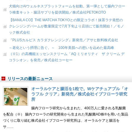
犬猫向けAIウェルネスプラットフォームを始動。第一弾として腸内フロー
ラ検査キット・腸活サプリを提供開始／株式会社PETOKOTO
【BANILA CO】THE MATCHA TOKYOとの限定コラボ！抹茶ラテ発想の
クレンジングバームが数量限定で7月下旬より店頭にて販売開始！／モノ
ック株式会社
『PLUSカルピス カラダクレンジング』新発売／アサヒ飲料株式会社
～老化という摂理に告ぐ。～ 100年美肌への想いを込めた最高峰
（※1）の高機能エッセンスクリーム「AQ ミリオリティ ザ クリーム デ
コラシオン」を発売／株式会社コーセー
リリースの最新ニュース
オーラルケアと腸活を1粒で。Wケアチュアブル「オ
ラフル クリア」新発売／株式会社イブフローラ研究
所
腸内フローラ研究から生まれた、400万人に愛される乳酸菌
を配合（※） 腸内フローラの研究開発から生まれた乳酸菌AD株®を用いた製品
づくりに取り組む株式会社イブフローラ研究所は、オーラルケアと腸活を
サ……