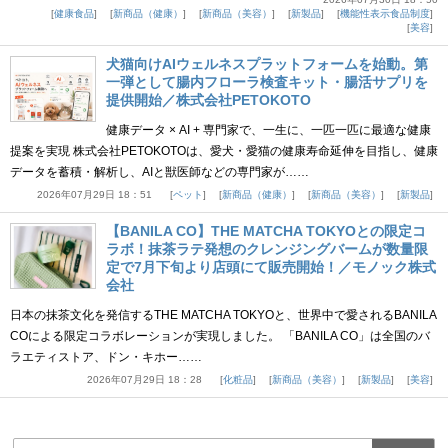
健康食品
新商品（健康）
新商品（美容）
新製品
機能性表示食品制度
美容
犬猫向けAIウェルネスプラットフォームを始動。第
一弾として腸内フローラ検査キット・腸活サプリを
提供開始／株式会社PETOKOTO
健康データ × AI + 専門家で、一生に、一匹一匹に最適な健康
提案を実現 株式会社PETOKOTOは、愛犬・愛猫の健康寿命延伸を目指し、健康
データを蓄積・解析し、AIと獣医師などの専門家が……
2026年07月29日 18：51
ペット
新商品（健康）
新商品（美容）
新製品
【BANILA CO】THE MATCHA TOKYOとの限定コ
ラボ！抹茶ラテ発想のクレンジングバームが数量限
定で7月下旬より店頭にて販売開始！／モノック株式
会社
日本の抹茶文化を発信するTHE MATCHA TOKYOと、世界中で愛されるBANILA
COによる限定コラボレーションが実現しました。 「BANILA CO」は全国のバ
ラエティストア、ドン・キホー……
2026年07月29日 18：28
化粧品
新商品（美容）
新製品
美容