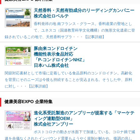
天然香料・天然有効成分のリーディングカンパニー
株式会社ロベルテ
香料発祥の地 南フランス・グラース。香料産業の聖地とし
て、ユネスコ（国連教育科学文化機構）の無形文化遺産に登
録されているこの地で、天然香料サプラ・・・【記事詳細】
豚由来コンドロイチン
機能性表示食品対応
「P-コンドロイチンNHZ」
日本ハム株式会社
関節対応素材として市場に定着している食品原料のコンドロイチン。高齢化
を背景にそのニーズは今後も持続することが見込まれる。そうした中、原料
に対し・・・【記事詳細】
健康美容EXPO 企業特集
進化系受託製造のアンプリーが提案する「マーケテ
ィング連動型OEM」
株式会社アンプリー
ポストコロナの動きが水面下で加速している。コロナ禍で減
速を余儀なくされたインバウンド需要もようやく規制が解かれ、復調の兆し