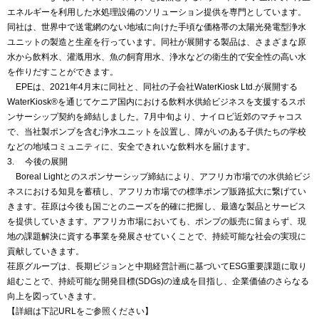
エネルギーを利用した水処理設備のソリューション提供を専門としています。
同社は、世界中で送電網のない地域に向けた手頃な価格帯の太陽光発電型浄水
ユニットの製造と生産を行っています。同社が展開する製品は、さまざまな原
水から飲料水、灌漑用水、魚の飼育用水、浄水などの衛生的で安全性の高い水
を作りだすことができます。
EPEは、2021年4月末に同社と、同社の子会社WaterKiosk Ltd.が展開する
WaterKiosk®を通じてケニア国内における飲料水供給ビジネスを支援するスポ
ンサーシップ契約を締結しました。7月中旬より、ナイロビ近郊のマチャコス
で、当社製ポンプを含む浄水ユニットを設置し、障がいのある子供たちの学校
などの地域コミュニティに、安全できれいな飲料水を届けます。
3. 今後の展開
Boreal Lightとのスポンサーシップ締結により、アフリカ市場での水供給ビジ
ネスにおける知見を蓄積し、アフリカ市場での標準ポンプ販路拡大に繋げてい
きます。荏原は今後も国ごとのニーズを的確に把握し、最適な製品とサービス
を提供していきます。アフリカ市場においても、ポンプの販売に留まらず、現
地の課題解決に資する事業を発展させていくことで、持続可能な社会の実現に
貢献していきます。
荏原グループは、長期ビジョンと中期経営計画に基づいてESG重要課題に取り
組むことで、持続可能な開発目標(SDGs)の達成を目指し、企業価値のさらなる
向上を図っていきます。
【詳細は下記URLをご参照ください】