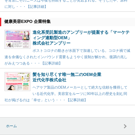
を背景にそのニーズは今後も持続することが見込まれる。そうした中、原料
に対し・・・【記事詳細】
健康美容EXPO 企業特集
進化系受託製造のアンプリーが提案する「マーケテ
ィング連動型OEM」
株式会社アンプリー
ポストコロナの動きが水面下で加速している。コロナ禍で減
速を余儀なくされたインバウンド需要もようやく規制が解かれ、復調の兆し
がみえつつある・・・【記事詳細】
髪を知り尽くす唯一無二のOEM企業
近代化学株式会社
ヘアケア製品のOEMメーカーとして絶大な信頼を獲得して
いる近代化学。美容室をルーツに90年以上の歴史を刻む同
社が掲げるのは「幸せ」という・・・【記事詳細】
ホーム