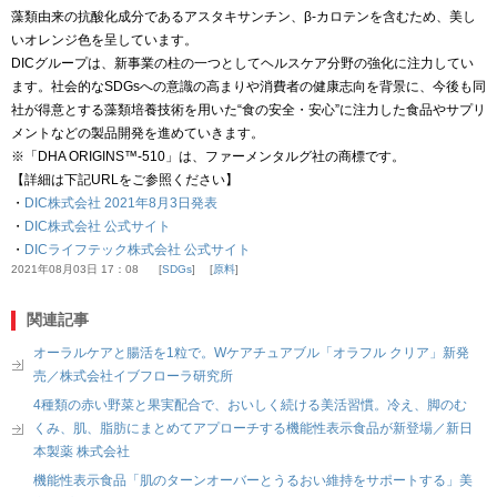
藻類由来の抗酸化成分であるアスタキサンチン、β-カロテンを含むため、美し
いオレンジ色を呈しています。
DICグループは、新事業の柱の一つとしてヘルスケア分野の強化に注力してい
ます。社会的なSDGsへの意識の高まりや消費者の健康志向を背景に、今後も同
社が得意とする藻類培養技術を用いた“食の安全・安心”に注力した食品やサプリ
メントなどの製品開発を進めていきます。
※「DHA ORIGINS™-510」は、ファーメンタルグ社の商標です。
【詳細は下記URLをご参照ください】
・
DIC株式会社 2021年8月3日発表
・
DIC株式会社 公式サイト
・
DICライフテック株式会社 公式サイト
2021年08月03日 17：08
SDGs
原料
関連記事
オーラルケアと腸活を1粒で。Wケアチュアブル「オラフル クリア」新発
売／株式会社イブフローラ研究所
4種類の赤い野菜と果実配合で、おいしく続ける美活習慣。冷え、脚のむ
くみ、肌、脂肪にまとめてアプローチする機能性表示食品が新登場／新日
本製薬 株式会社
機能性表示食品「肌のターンオーバーとうるおい維持をサポートする」美