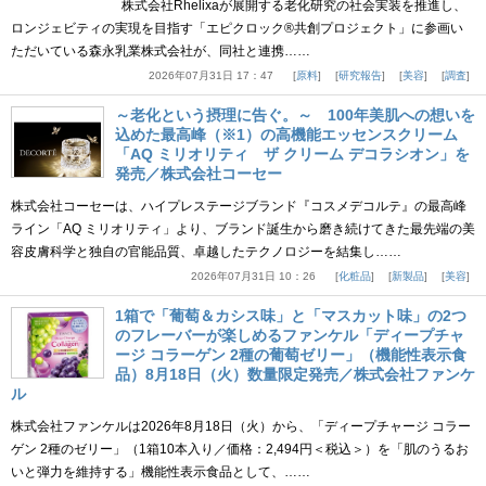
株式会社Rhelixaが展開する老化研究の社会実装を推進し、
ロンジェビティの実現を目指す「エピクロック®共創プロジェクト」に参画い
ただいている森永乳業株式会社が、同社と連携……
2026年07月31日 17：47
原料
研究報告
美容
調査
～老化という摂理に告ぐ。～ 100年美肌への想いを
込めた最高峰（※1）の高機能エッセンスクリーム
「AQ ミリオリティ ザ クリーム デコラシオン」を
発売／株式会社コーセー
株式会社コーセーは、ハイプレステージブランド『コスメデコルテ』の最高峰
ライン「AQ ミリオリティ」より、ブランド誕生から磨き続けてきた最先端の美
容皮膚科学と独自の官能品質、卓越したテクノロジーを結集し……
2026年07月31日 10：26
化粧品
新製品
美容
1箱で「葡萄＆カシス味」と「マスカット味」の2つ
のフレーバーが楽しめるファンケル「ディープチャ
ージ コラーゲン 2種の葡萄ゼリー」（機能性表示食
品）8月18日（火）数量限定発売／株式会社ファンケ
ル
株式会社ファンケルは2026年8月18日（火）から、「ディープチャージ コラー
ゲン 2種のゼリー」（1箱10本入り／価格：2,494円＜税込＞）を「肌のうるお
いと弾力を維持する」機能性表示食品として、……