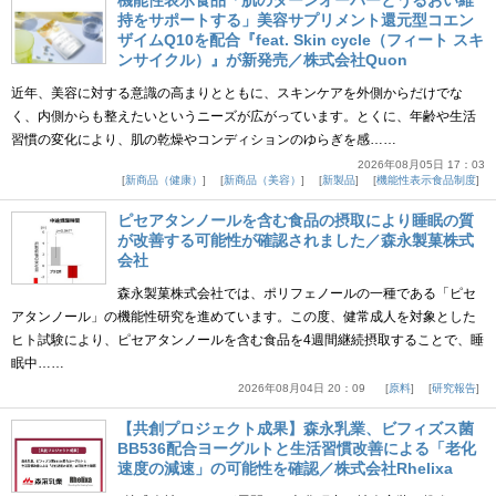
機能性表示食品「肌のターンオーバーとうるおい維
持をサポートする」美容サプリメント還元型コエン
ザイムQ10を配合『feat. Skin cycle（フィート スキ
ンサイクル）』が新発売／株式会社Quon
近年、美容に対する意識の高まりとともに、スキンケアを外側からだけでな
く、内側からも整えたいというニーズが広がっています。とくに、年齢や生活
習慣の変化により、肌の乾燥やコンディションのゆらぎを感……
2026年08月05日 17：03
新商品（健康）
新商品（美容）
新製品
機能性表示食品制度
ピセアタンノールを含む食品の摂取により睡眠の質
が改善する可能性が確認されました／森永製菓株式
会社
森永製菓株式会社では、ポリフェノールの一種である「ピセ
アタンノール」の機能性研究を進めています。この度、健常成人を対象とした
ヒト試験により、ピセアタンノールを含む食品を4週間継続摂取することで、睡
眠中……
2026年08月04日 20：09
原料
研究報告
【共創プロジェクト成果】森永乳業、ビフィズス菌
BB536配合ヨーグルトと生活習慣改善による「老化
速度の減速」の可能性を確認／株式会社Rhelixa