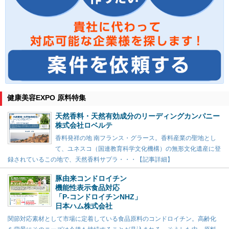
健康美容EXPO 原料特集
天然香料・天然有効成分のリーディングカンパニー
株式会社ロベルテ
香料発祥の地 南フランス・グラース。香料産業の聖地とし
て、ユネスコ（国連教育科学文化機構）の無形文化遺産に登
録されているこの地で、天然香料サプラ・・・【記事詳細】
豚由来コンドロイチン
機能性表示食品対応
「P-コンドロイチンNHZ」
日本ハム株式会社
関節対応素材として市場に定着している食品原料のコンドロイチン。高齢化