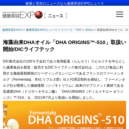
健康と美容のニュースなら健康美容EXPOニュース
健康美容EXPO
健康美容EXPOニュース
リリース：TOP
SDGs
海藻由来DHAオイル「DHA
海藻由来DHAオイル「DHA ORIGINS™-510」取扱い
開始/DICライフテック
DIC株式会社の100％子会社であり食用藍藻（らんそう）スピルリナを中心とし
た健康食品を製造・販売するDICライフテック株式会社は、このたび食品に利
用する微細藻類開発のリーディングカンパニーであるフランスのファーメンタ
ルグ（Fermentalg、本社:リブルヌ郡）社と代理店契約を締結し、ファーメンタ
ルグ社が開発した微細藻類（シゾキトリウム）由来のサプリメント素材である
高濃度DHA（ドコサヘキサエン酸）「DHA ORIGINS（ディエイチエー オリジ
ンズ）™-510」を、2021年7月より取扱いを開始しました。