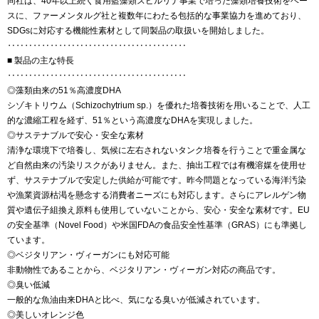
同社は、40年以上続く食用藍藻類スピルリナ事業で培った藻類培養技術をベー
スに、ファーメンタルグ社と複数年にわたる包括的な事業協力を進めており、
SDGsに対応する機能性素材として同製品の取扱いを開始しました。
‥‥‥‥‥‥‥‥‥‥‥‥‥‥‥‥‥‥‥‥‥
■ 製品の主な特長
‥‥‥‥‥‥‥‥‥‥‥‥‥‥‥‥‥‥‥‥‥
◎藻類由来の51％高濃度DHA
シゾキトリウム（Schizochytrium sp.）を優れた培養技術を用いることで、人工
的な濃縮工程を経ず、51％という高濃度なDHAを実現しました。
◎サステナブルで安心・安全な素材
清浄な環境下で培養し、気候に左右されないタンク培養を行うことで重金属な
ど自然由来の汚染リスクがありません。また、抽出工程では有機溶媒を使用せ
ず、サステナブルで安定した供給が可能です。昨今問題となっている海洋汚染
や漁業資源枯渇を懸念する消費者ニーズにも対応します。さらにアレルゲン物
質や遺伝子組換え原料も使用していないことから、安心・安全な素材です。EU
の安全基準（Novel Food）や米国FDAの食品安全性基準（GRAS）にも準拠し
ています。
◎ベジタリアン・ヴィーガンにも対応可能
非動物性であることから、ベジタリアン・ヴィーガン対応の商品です。
◎臭い低減
一般的な魚油由来DHAと比べ、気になる臭いが低減されています。
◎美しいオレンジ色