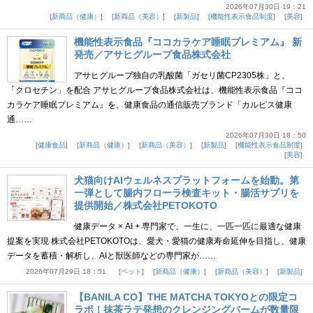
2026年07月30日 19：21
新商品（健康）
新商品（美容）
新製品
機能性表示食品制度
美容
機能性表示食品『ココカラケア睡眠プレミアム』 新
発売／アサヒグループ食品株式会社
アサヒグループ独自の乳酸菌「ガセリ菌CP2305株」と、
「クロセチン」を配合 アサヒグループ食品株式会社は、機能性表示食品『ココ
カラケア睡眠プレミアム』を、健康食品の通信販売ブランド「カルピス健康
通……
2026年07月30日 18：50
健康食品
新商品（健康）
新商品（美容）
新製品
機能性表示食品制度
美容
犬猫向けAIウェルネスプラットフォームを始動。第
一弾として腸内フローラ検査キット・腸活サプリを
提供開始／株式会社PETOKOTO
健康データ × AI + 専門家で、一生に、一匹一匹に最適な健康
提案を実現 株式会社PETOKOTOは、愛犬・愛猫の健康寿命延伸を目指し、健康
データを蓄積・解析し、AIと獣医師などの専門家が……
2026年07月29日 18：51
ペット
新商品（健康）
新商品（美容）
新製品
【BANILA CO】THE MATCHA TOKYOとの限定コ
ラボ！抹茶ラテ発想のクレンジングバームが数量限