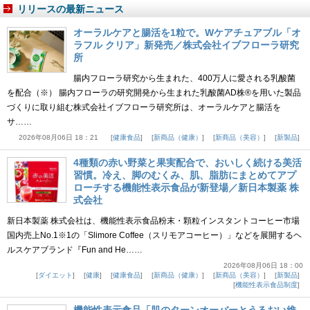
リリースの最新ニュース
オーラルケアと腸活を1粒で。Wケアチュアブル「オ
ラフル クリア」新発売／株式会社イブフローラ研究
所
腸内フローラ研究から生まれた、400万人に愛される乳酸菌
を配合（※） 腸内フローラの研究開発から生まれた乳酸菌AD株®を用いた製品
づくりに取り組む株式会社イブフローラ研究所は、オーラルケアと腸活を
サ……
2026年08月06日 18：21
健康食品
新商品（健康）
新商品（美容）
新製品
4種類の赤い野菜と果実配合で、おいしく続ける美活
習慣。冷え、脚のむくみ、肌、脂肪にまとめてアプ
ローチする機能性表示食品が新登場／新日本製薬 株
式会社
新日本製薬 株式会社は、機能性表示食品粉末・顆粒インスタントコーヒー市場
国内売上No.1※1の「Slimore Coffee（スリモアコーヒー）」などを展開するヘ
ルスケアブランド『Fun and He……
2026年08月06日 18：00
ダイエット
健康
健康食品
新商品（健康）
新商品（美容）
新製品
機能性表示食品制度