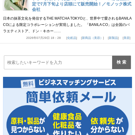
定で7月下旬より店頭にて販売開始！／モノック株式
会社
日本の抹茶文化を発信するTHE MATCHA TOKYOと、世界中で愛されるBANILA
COによる限定コラボレーションが実現しました。 「BANILA CO」は全国のバ
ラエティストア、ドン・キホー……
2026年07月29日 18：28
化粧品
新商品（美容）
新製品
美容