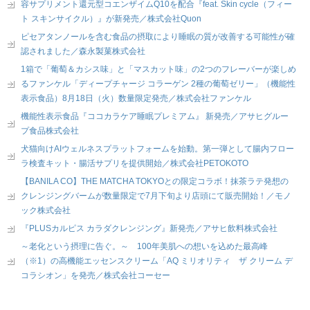
容サプリメント還元型コエンザイムQ10を配合『feat. Skin cycle（フィー
ト スキンサイクル）』が新発売／株式会社Quon
ピセアタンノールを含む食品の摂取により睡眠の質が改善する可能性が確
認されました／森永製菓株式会社
1箱で「葡萄＆カシス味」と「マスカット味」の2つのフレーバーが楽しめ
るファンケル「ディープチャージ コラーゲン 2種の葡萄ゼリー」（機能性
表示食品）8月18日（火）数量限定発売／株式会社ファンケル
機能性表示食品『ココカラケア睡眠プレミアム』 新発売／アサヒグルー
プ食品株式会社
犬猫向けAIウェルネスプラットフォームを始動。第一弾として腸内フロー
ラ検査キット・腸活サプリを提供開始／株式会社PETOKOTO
【BANILA CO】THE MATCHA TOKYOとの限定コラボ！抹茶ラテ発想の
クレンジングバームが数量限定で7月下旬より店頭にて販売開始！／モノ
ック株式会社
『PLUSカルピス カラダクレンジング』新発売／アサヒ飲料株式会社
～老化という摂理に告ぐ。～ 100年美肌への想いを込めた最高峰
（※1）の高機能エッセンスクリーム「AQ ミリオリティ ザ クリーム デ
コラシオン」を発売／株式会社コーセー