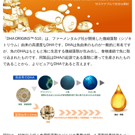
「DHA ORIGINS™-510」は、ファーメンタルグ社が開発した微細藻類（シゾキ
トリウム）由来の高濃度なDHAです。DHAは魚由来のものが一般的に有名です
が、魚のDHAはもともと海に生息する微細藻類が生み出し、食物連鎖で魚に取
り込まれたものです。同製品はDHAの起源である藻類に遡って生産されたもの
であることから、よりピュアなDHAであると言えます。