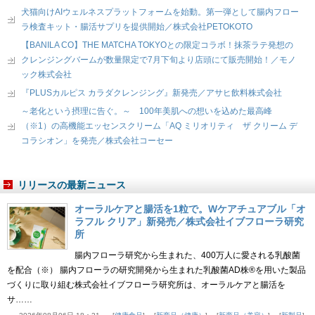
犬猫向けAIウェルネスプラットフォームを始動。第一弾として腸内フロー
ラ検査キット・腸活サプリを提供開始／株式会社PETOKOTO
【BANILA CO】THE MATCHA TOKYOとの限定コラボ！抹茶ラテ発想の
クレンジングバームが数量限定で7月下旬より店頭にて販売開始！／モノ
ック株式会社
『PLUSカルピス カラダクレンジング』新発売／アサヒ飲料株式会社
～老化という摂理に告ぐ。～ 100年美肌への想いを込めた最高峰
（※1）の高機能エッセンスクリーム「AQ ミリオリティ ザ クリーム デ
コラシオン」を発売／株式会社コーセー
リリースの最新ニュース
オーラルケアと腸活を1粒で。Wケアチュアブル「オ
ラフル クリア」新発売／株式会社イブフローラ研究
所
腸内フローラ研究から生まれた、400万人に愛される乳酸菌
を配合（※） 腸内フローラの研究開発から生まれた乳酸菌AD株®を用いた製品
づくりに取り組む株式会社イブフローラ研究所は、オーラルケアと腸活を
サ……