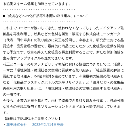
る協働スキーム構築を加速させていきます。
‥‥‥‥‥‥‥‥‥‥‥‥‥‥‥‥‥‥‥‥‥
■「絵具などへの化粧品再生利用の取り組み」について
‥‥‥‥‥‥‥‥‥‥‥‥‥‥‥‥‥‥‥‥‥
これまでコーセーが協力してきた、使われなくなってしまったメイクアップ化
粧品を再生利用し、絵具などの色材を製造・販売する株式会社モーンガータ
（代表・田中寿典）の取り組みに花王も賛同し、今春より、研究所における品
質追求・品質管理の過程で、最終的に商品にならなかった化粧品の提供を開始
する予定です。役目を終えた化粧品を再生利用することで、新たな付加価値を
生み出すアップサイクルを進めてまいります。
花王とコーセーのサステナビリティ領域における協働につきましては、活動テ
ーマに「環境保護・循環社会の実現に貢献する取り組み」「社会課題の解決に
貢献する取り組み」を掲げ検討を進めています。今回最初の協働の取り組みと
なる「化粧品プラスチックボトルの水平リサイクル」と「絵具などへの化粧品
再生利用の取り組み」は、「環境保護・循環社会の実現に貢献する取り組み」
の一環です。
今後も、企業の垣根を越えて、両社で協働できる取り組みを模索し、持続可能
な社会の実現に寄与するソリューションをさまざまな分野で創出していきま
す。
【詳細は下記URLをご参照ください】
・
花王株式会社 2022年2月14日発表