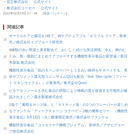
・
花王株式会社 公式サイト
・
株式会社コーセー 公式サイト
2022年02月15日 17：38
容器･パッケージ
関連記事
オーラルケアと腸活を1粒で。Wケアチュアブル「オラフル クリア」新発
売／株式会社イブフローラ研究所
4種類の赤い野菜と果実配合で、おいしく続ける美活習慣。冷え、脚のむ
くみ、肌、脂肪にまとめてアプローチする機能性表示食品が新登場／新日
本製薬 株式会社
機能性表示食品「肌のターンオーバーとうるおい維持をサポートする」美
容サプリメント還元型コエンザイムQ10を配合『feat. Skin cycle（フィー
ト スキンサイクル）』が新発売／株式会社Quon
ピセアタンノールを含む食品の摂取により睡眠の質が改善する可能性が確
認されました／森永製菓株式会社
1箱で「葡萄＆カシス味」と「マスカット味」の2つのフレーバーが楽しめ
るファンケル「ディープチャージ コラーゲン 2種の葡萄ゼリー」（機能性
表示食品）8月18日（火）数量限定発売／株式会社ファンケル
機能性表示食品『ココカラケア睡眠プレミアム』 新発売／アサヒグルー
プ食品株式会社