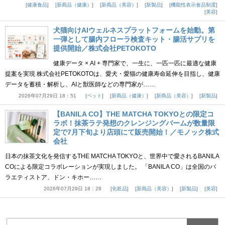
健康食品
新商品（健康）
新商品（美容）
新製品
機能性表示食品制度
美容
犬猫向けAIウェルネスプラットフォームを始動。第
一弾として腸内フローラ検査キット・腸活サプリを
提供開始／株式会社PETOKOTO
健康データ × AI + 専門家で、一生に、一匹一匹に最適な健康
提案を実現 株式会社PETOKOTOは、愛犬・愛猫の健康寿命延伸を目指し、健康
データを蓄積・解析し、AIと獣医師などの専門家が……
2026年07月29日 18：51
ペット
新商品（健康）
新商品（美容）
新製品
【BANILA CO】THE MATCHA TOKYOとの限定コ
ラボ！抹茶ラテ発想のクレンジングバームが数量限
定で7月下旬より店頭にて販売開始！／モノック株式
会社
日本の抹茶文化を発信するTHE MATCHA TOKYOと、世界中で愛されるBANILA
COによる限定コラボレーションが実現しました。 「BANILA CO」は全国のバ
ラエティストア、ドン・キホー……
2026年07月29日 18：28
化粧品
新商品（美容）
新製品
美容