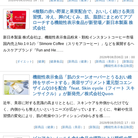
2026年08月06日 18：21
健康食品
新商品（健康）
新商品（美容）
新製品
4種類の赤い野菜と果実配合で、おいしく続ける美活
習慣。冷え、脚のむくみ、肌、脂肪にまとめてアプ
ローチする機能性表示食品が新登場／新日本製薬 株
式会社
新日本製薬 株式会社は、機能性表示食品粉末・顆粒インスタントコーヒー市場
国内売上No.1※1の「Slimore Coffee（スリモアコーヒー）」などを展開するヘ
ルスケアブランド『Fun and He……
2026年08月06日 18：00
ダイエット
健康
健康食品
新商品（健康）
新商品（美容）
新製品
機能性表示食品制度
機能性表示食品「肌のターンオーバーとうるおい維
持をサポートする」美容サプリメント還元型コエン
ザイムQ10を配合『feat. Skin cycle（フィート スキ
ンサイクル）』が新発売／株式会社Quon
近年、美容に対する意識の高まりとともに、スキンケアを外側からだけでな
く、内側からも整えたいというニーズが広がっています。とくに、年齢や生活
習慣の変化により、肌の乾燥やコンディションのゆらぎを感……
2026年08月05日 17：03
新商品（健康）
新商品（美容）
新製品
機能性表示食品制度