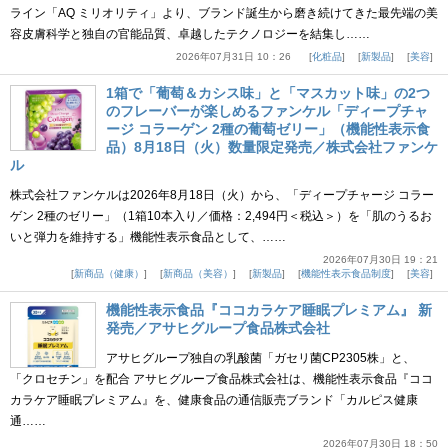
ライン「AQ ミリオリティ」より、ブランド誕生から磨き続けてきた最先端の美
容皮膚科学と独自の官能品質、卓越したテクノロジーを結集し……
2026年07月31日 10：26
化粧品
新製品
美容
1箱で「葡萄＆カシス味」と「マスカット味」の2つ
のフレーバーが楽しめるファンケル「ディープチャ
ージ コラーゲン 2種の葡萄ゼリー」（機能性表示食
品）8月18日（火）数量限定発売／株式会社ファンケ
ル
株式会社ファンケルは2026年8月18日（火）から、「ディープチャージ コラー
ゲン 2種のゼリー」（1箱10本入り／価格：2,494円＜税込＞）を「肌のうるお
いと弾力を維持する」機能性表示食品として、……
2026年07月30日 19：21
新商品（健康）
新商品（美容）
新製品
機能性表示食品制度
美容
機能性表示食品『ココカラケア睡眠プレミアム』 新
発売／アサヒグループ食品株式会社
アサヒグループ独自の乳酸菌「ガセリ菌CP2305株」と、
「クロセチン」を配合 アサヒグループ食品株式会社は、機能性表示食品『ココ
カラケア睡眠プレミアム』を、健康食品の通信販売ブランド「カルピス健康
通……
2026年07月30日 18：50