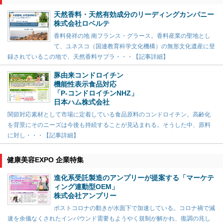
天然香料・天然有効成分のリーディングカンパニー
株式会社ロベルテ
香料発祥の地 南フランス・グラース。香料産業の聖地とし
て、ユネスコ（国連教育科学文化機構）の無形文化遺産に登
録されているこの地で、天然香料サプラ・・・【記事詳細】
豚由来コンドロイチン
機能性表示食品対応
「P-コンドロイチンNHZ」
日本ハム株式会社
関節対応素材として市場に定着している食品原料のコンドロイチン。高齢化
を背景にそのニーズは今後も持続することが見込まれる。そうした中、原料
に対し・・・【記事詳細】
健康美容EXPO 企業特集
進化系受託製造のアンプリーが提案する「マーケテ
ィング連動型OEM」
株式会社アンプリー
ポストコロナの動きが水面下で加速している。コロナ禍で減
速を余儀なくされたインバウンド需要もようやく規制が解かれ、復調の兆し