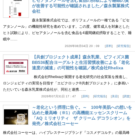
ピセアタンノールを含む食品の摂取により睡眠の質
が改善する可能性が確認されました／森永製菓株式
会社
森永製菓株式会社では、ポリフェノールの一種である「ピセ
アタンノール」の機能性研究を進めています。この度、健常成人を対象とした
ヒト試験により、ピセアタンノールを含む食品を4週間継続摂取することで、睡
眠中……
2026年08月04日 20：09
原料
研究報告
【共創プロジェクト成果】森永乳業、ビフィズス菌
BB536配合ヨーグルトと生活習慣改善による「老化
速度の減速」の可能性を確認／株式会社Rhelixa
株式会社Rhelixaが展開する老化研究の社会実装を推進し、
ロンジェビティの実現を目指す「エピクロック®共創プロジェクト」に参画い
ただいている森永乳業株式会社が、同社と連携……
2026年07月31日 17：47
原料
研究報告
美容
調査
～老化という摂理に告ぐ。～ 100年美肌への想いを
込めた最高峰（※1）の高機能エッセンスクリーム
「AQ ミリオリティ ザ クリーム デコラシオン」を
発売／株式会社コーセー
株式会社コーセーは、ハイプレステージブランド『コスメデコルテ』の最高峰