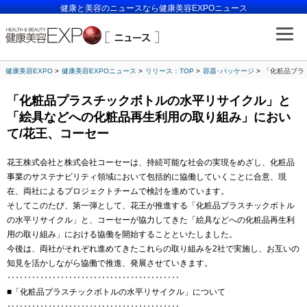
健康と美容のニュースなら健康美容EXPOニュース
健康美容EXPO
健康美容EXPOニュース
リリース：TOP
容器･パッケージ
「化粧品プラ
「化粧品プラスチックボトルの水平リサイクル」と
「絵具などへの化粧品再生利用の取り組み」におい
て/花王、コーセー
花王株式会社と株式会社コーセーは、持続可能な社会の実現をめざし、化粧品
事業のサステナビリティ領域において包括的に協働していくことに合意、現
在、両社によるプロジェクトチームで検討を進めています。
そしてこのたび、第一弾として、花王が推進する「化粧品プラスチックボトル
の水平リサイクル」と、コーセーが協力してきた「絵具などへの化粧品再生利
用の取り組み」における協働を開始することといたしました。
今後は、両社がそれぞれ進めてきたこれらの取り組みを2社で実施し、お互いの
知見を活かしながら協働で推進、発展させていきます。
‥‥‥‥‥‥‥‥‥‥‥‥‥‥‥‥‥‥‥‥‥
■「化粧品プラスチックボトルの水平リサイクル」について
‥‥‥‥‥‥‥‥‥‥‥‥‥‥‥‥‥‥‥‥‥