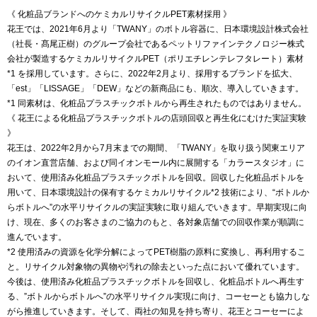
《 化粧品ブランドへのケミカルリサイクルPET素材採用 》
花王では、2021年6月より「TWANY」のボトル容器に、日本環境設計株式会社
（社長・髙尾正樹）のグループ会社であるペットリファインテクノロジー株式
会社が製造するケミカルリサイクルPET（ポリエチレンテレフタレート）素材
*1 を採用しています。さらに、2022年2月より、採用するブランドを拡大、
「est」「LISSAGE」「DEW」などの新商品にも、順次、導入していきます。
*1 同素材は、化粧品プラスチックボトルから再生されたものではありません。
《 花王による化粧品プラスチックボトルの店頭回収と再生化にむけた実証実験
》
花王は、2022年2月から7月末までの期間、「TWANY」を取り扱う関東エリア
のイオン直営店舗、および同イオンモール内に展開する「カラースタジオ」に
おいて、使用済み化粧品プラスチックボトルを回収。回収した化粧品ボトルを
用いて、日本環境設計の保有するケミカルリサイクル*2 技術により、“ボトルか
らボトルへ”の水平リサイクルの実証実験に取り組んでいきます。早期実現に向
け、現在、多くのお客さまのご協力のもと、各対象店舗での回収作業が順調に
進んでいます。
*2 使用済みの資源を化学分解によってPET樹脂の原料に変換し、再利用するこ
と。リサイクル対象物の異物や汚れの除去といった点において優れています。
今後は、使用済み化粧品プラスチックボトルを回収し、化粧品ボトルへ再生す
る、”ボトルからボトルへ”の水平リサイクル実現に向け、コーセーとも協力しな
がら推進していきます。そして、両社の知見を持ち寄り、花王とコーセーによ