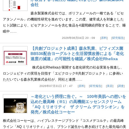
会社
森永製菓株式会社では、ポリフェノールの一種である「ピセ
アタンノール」の機能性研究を進めています。この度、健常成人を対象とした
ヒト試験により、ピセアタンノールを含む食品を4週間継続摂取することで、睡
眠中……
2026年08月04日 20：09
原料
研究報告
【共創プロジェクト成果】森永乳業、ビフィズス菌
BB536配合ヨーグルトと生活習慣改善による「老化
速度の減速」の可能性を確認／株式会社Rhelixa
株式会社Rhelixaが展開する老化研究の社会実装を推進し、
ロンジェビティの実現を目指す「エピクロック®共創プロジェクト」に参画い
ただいている森永乳業株式会社が、同社と連携……
2026年07月31日 17：47
原料
研究報告
美容
調査
～老化という摂理に告ぐ。～ 100年美肌への想いを
込めた最高峰（※1）の高機能エッセンスクリーム
「AQ ミリオリティ ザ クリーム デコラシオン」を
発売／株式会社コーセー
株式会社コーセーは、ハイプレステージブランド『コスメデコルテ』の最高峰
ライン「AQ ミリオリティ」より、ブランド誕生から磨き続けてきた最先端の美