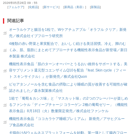
2026年05月28日 09：55
フェムケア
化粧品
新サービス
新商品（美容）
新製品
関連記事
オーラルケアと腸活を1粒で。Wケアチュアブル「オラフル クリア」新発
売／株式会社イブフローラ研究所
4種類の赤い野菜と果実配合で、おいしく続ける美活習慣。冷え、脚のむ
くみ、肌、脂肪にまとめてアプローチする機能性表示食品が新登場／新日
本製薬 株式会社
機能性表示食品「肌のターンオーバーとうるおい維持をサポートする」美
容サプリメント還元型コエンザイムQ10を配合『feat. Skin cycle（フィー
ト スキンサイクル）』が新発売／株式会社Quon
ピセアタンノールを含む食品の摂取により睡眠の質が改善する可能性が確
認されました／森永製菓株式会社
1箱で「葡萄＆カシス味」と「マスカット味」の2つのフレーバーが楽しめ
るファンケル「ディープチャージ コラーゲン 2種の葡萄ゼリー」（機能性
表示食品）8月18日（火）数量限定発売／株式会社ファンケル
機能性表示食品『ココカラケア睡眠プレミアム』 新発売／アサヒグルー
プ食品株式会社
犬猫向けAIウェルネスプラットフォームを始動。第一弾として腸内フロー