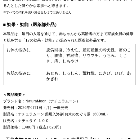
るんとした健やかな素肌へと導きます。
※すべての汚れを洗い流せるわけではありません
■ 効果・効能（医薬部外品）
本製品は、毎日の入浴を通じて、赤ちゃんから高齢者の方まで家族全員の健康
と肌を労る「17の効果・効能」が認められた医薬部外品です。
お体の悩みに
疲労回復、冷え性、産前産後の冷え性、肩のこ
り、腰痛、神経痛、リウマチ、うちみ、くじ
き、痔、しもやけ
お肌の悩みに
あせも、しっしん、荒れ性、にきび、ひび、あ
かぎれ
＜製品概要＞
ブランド名：NaturaMoon（ナチュラムーン）
発売日：2026年6月1日（月）一般発売
製品名：ナチュラムーン 薬用入浴剤 お米のめぐり湯（600mL）
販売名：ナチュラＹ‐１００
製品価格：1,480円（税込1,628円）