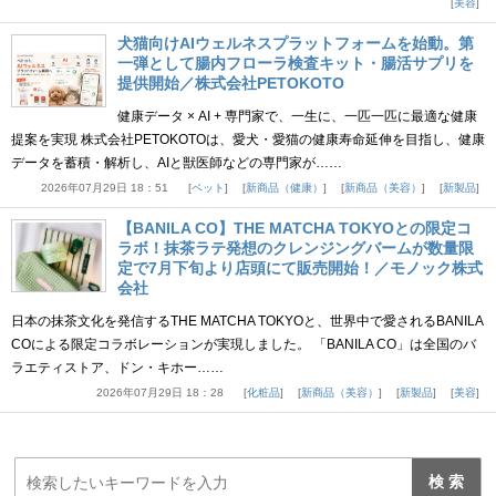
美容
犬猫向けAIウェルネスプラットフォームを始動。第
一弾として腸内フローラ検査キット・腸活サプリを
提供開始／株式会社PETOKOTO
健康データ × AI + 専門家で、一生に、一匹一匹に最適な健康
提案を実現 株式会社PETOKOTOは、愛犬・愛猫の健康寿命延伸を目指し、健康
データを蓄積・解析し、AIと獣医師などの専門家が……
2026年07月29日 18：51
ペット
新商品（健康）
新商品（美容）
新製品
【BANILA CO】THE MATCHA TOKYOとの限定コ
ラボ！抹茶ラテ発想のクレンジングバームが数量限
定で7月下旬より店頭にて販売開始！／モノック株式
会社
日本の抹茶文化を発信するTHE MATCHA TOKYOと、世界中で愛されるBANILA
COによる限定コラボレーションが実現しました。 「BANILA CO」は全国のバ
ラエティストア、ドン・キホー……
2026年07月29日 18：28
化粧品
新商品（美容）
新製品
美容