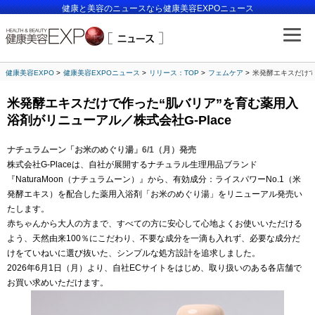
健康と美容のニュースなら健康美容EXPOニュース
健康美容EXPO
健康美容EXPOニュース
リリース：TOP
フェムケア
米発酵エキスだけで
米発酵エキスだけで作った“肌バリア”を育む薬用入
浴剤がリニューアル／株式会社G-Place
ナチュラムーン「お米のめぐり湯」6/1（月）発売
株式会社G-Placeは、自社が展開するナチュラル生理用品ブランド
『NaturaMoon（ナチュラムーン）』から、有効成分：ライスパワーNo.1（米
発酵エキス）を配合した薬用入浴剤「お米のめぐり湯」をリニューアル発売い
たします。
赤ちゃんから大人の方まで、すべての方に安心して心地よくお使いいただける
よう、天然由来100％にこだわり、不要な成分を一滴も入れず、必要な成分だ
けをていねいに選び抜いた、シンプルな処方設計を追求しました。
2026年6月1日（月）より、自社ECサイトをはじめ、取り扱いのある各店舗で
お買い求めいただけます。