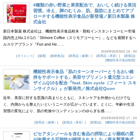
4種類の赤い野菜と果実配合で、おいしく続ける美活
習慣。冷え、脚のむくみ、肌、脂肪にまとめてアプ
ローチする機能性表示食品が新登場／新日本製薬 株
式会社
新日本製薬 株式会社は、機能性表示食品粉末・顆粒インスタントコーヒー市場
国内売上No.1※1の「Slimore Coffee（スリモアコーヒー）」などを展開するヘ
ルスケアブランド『Fun and He……
2026年08月06日 18：00
ダイエット
健康
健康食品
新商品（健康）
新商品（美容）
新製品
機能性表示食品制度
機能性表示食品「肌のターンオーバーとうるおい維
持をサポートする」美容サプリメント還元型コエン
ザイムQ10を配合『feat. Skin cycle（フィート スキ
ンサイクル）』が新発売／株式会社Quon
近年、美容に対する意識の高まりとともに、スキンケアを外側からだけでな
く、内側からも整えたいというニーズが広がっています。とくに、年齢や生活
習慣の変化により、肌の乾燥やコンディションのゆらぎを感……
2026年08月05日 17：03
新商品（健康）
新商品（美容）
新製品
機能性表示食品制度
ピセアタンノールを含む食品の摂取により睡眠の質
が改善する可能性が確認されました／森永製菓株式