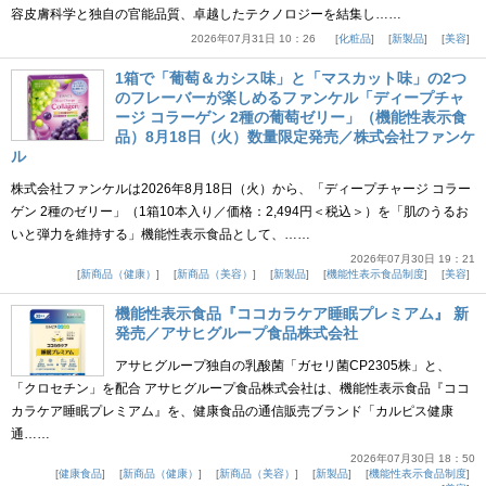
容皮膚科学と独自の官能品質、卓越したテクノロジーを結集し……
2026年07月31日 10：26
化粧品
新製品
美容
1箱で「葡萄＆カシス味」と「マスカット味」の2つ
のフレーバーが楽しめるファンケル「ディープチャ
ージ コラーゲン 2種の葡萄ゼリー」（機能性表示食
品）8月18日（火）数量限定発売／株式会社ファンケ
ル
株式会社ファンケルは2026年8月18日（火）から、「ディープチャージ コラー
ゲン 2種のゼリー」（1箱10本入り／価格：2,494円＜税込＞）を「肌のうるお
いと弾力を維持する」機能性表示食品として、……
2026年07月30日 19：21
新商品（健康）
新商品（美容）
新製品
機能性表示食品制度
美容
機能性表示食品『ココカラケア睡眠プレミアム』 新
発売／アサヒグループ食品株式会社
アサヒグループ独自の乳酸菌「ガセリ菌CP2305株」と、
「クロセチン」を配合 アサヒグループ食品株式会社は、機能性表示食品『ココ
カラケア睡眠プレミアム』を、健康食品の通信販売ブランド「カルピス健康
通……
2026年07月30日 18：50
健康食品
新商品（健康）
新商品（美容）
新製品
機能性表示食品制度