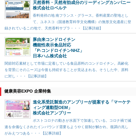
天然香料・天然有効成分のリーディングカンパニー
株式会社ロベルテ
香料発祥の地 南フランス・グラース。香料産業の聖地とし
て、ユネスコ（国連教育科学文化機構）の無形文化遺産に登
録されているこの地で、天然香料サプラ・・・【記事詳細】
豚由来コンドロイチン
機能性表示食品対応
「P-コンドロイチンNHZ」
日本ハム株式会社
関節対応素材として市場に定着している食品原料のコンドロイチン。高齢化
を背景にそのニーズは今後も持続することが見込まれる。そうした中、原料
に対し・・・【記事詳細】
健康美容EXPO 企業特集
進化系受託製造のアンプリーが提案する「マーケテ
ィング連動型OEM」
株式会社アンプリー
ポストコロナの動きが水面下で加速している。コロナ禍で減
速を余儀なくされたインバウンド需要もようやく規制が解かれ、復調の兆し
がみえつつある・・・【記事詳細】