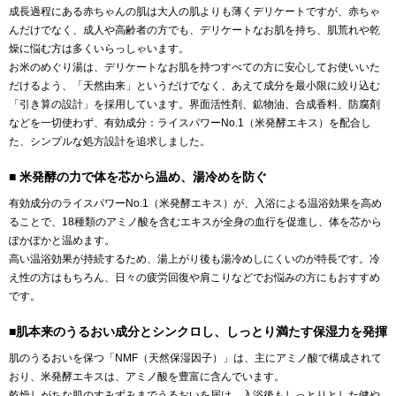
成長過程にある赤ちゃんの肌は大人の肌よりも薄くデリケートですが、赤ちゃ
んだけでなく、成人や高齢者の方でも、デリケートなお肌を持ち、肌荒れや乾
燥に悩む方は多くいらっしゃいます。
お米のめぐり湯は、デリケートなお肌を持つすべての方に安心してお使いいた
だけるよう、「天然由来」というだけでなく、あえて成分を最小限に絞り込む
「引き算の設計」を採用しています。界面活性剤、鉱物油、合成香料、防腐剤
などを一切使わず、有効成分：ライスパワーNo.1（米発酵エキス）を配合し
た、シンプルな処方設計を追求しました。
■ 米発酵の力で体を芯から温め、湯冷めを防ぐ
有効成分のライスパワーNo.1（米発酵エキス）が、入浴による温浴効果を高め
ることで、18種類のアミノ酸を含むエキスが全身の血行を促進し、体を芯から
ぽかぽかと温めます。
高い温浴効果が持続するため、湯上がり後も湯冷めしにくいのが特長です。冷
え性の方はもちろん、日々の疲労回復や肩こりなどでお悩みの方にもおすすめ
です。
■肌本来のうるおい成分とシンクロし、しっとり満たす保湿力を発揮
肌のうるおいを保つ「NMF（天然保湿因子）」は、主にアミノ酸で構成されて
おり、米発酵エキスは、アミノ酸を豊富に含んでいます。
乾燥しがちな肌のすみずみまでうるおいを届け、入浴後もしっとりとした健や