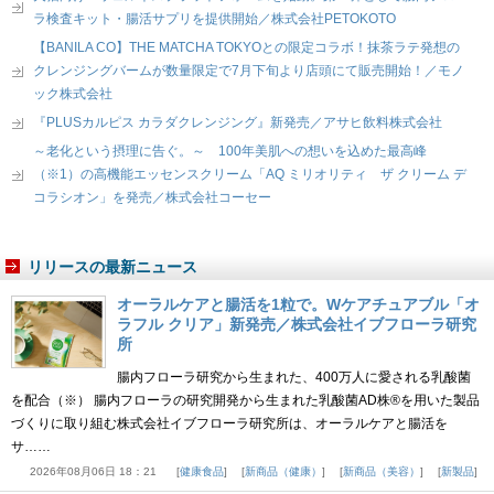
ラ検査キット・腸活サプリを提供開始／株式会社PETOKOTO
【BANILA CO】THE MATCHA TOKYOとの限定コラボ！抹茶ラテ発想の
クレンジングバームが数量限定で7月下旬より店頭にて販売開始！／モノ
ック株式会社
『PLUSカルピス カラダクレンジング』新発売／アサヒ飲料株式会社
～老化という摂理に告ぐ。～ 100年美肌への想いを込めた最高峰
（※1）の高機能エッセンスクリーム「AQ ミリオリティ ザ クリーム デ
コラシオン」を発売／株式会社コーセー
リリースの最新ニュース
オーラルケアと腸活を1粒で。Wケアチュアブル「オ
ラフル クリア」新発売／株式会社イブフローラ研究
所
腸内フローラ研究から生まれた、400万人に愛される乳酸菌
を配合（※） 腸内フローラの研究開発から生まれた乳酸菌AD株®を用いた製品
づくりに取り組む株式会社イブフローラ研究所は、オーラルケアと腸活を
サ……
2026年08月06日 18：21
健康食品
新商品（健康）
新商品（美容）
新製品