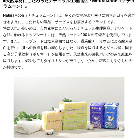
■天然素材にこだわったナチュラル生理用品『NaturaMoon（ナチュ
ラムーン）』
NaturaMoon（ナチュラムーン）は、多くの女性がより幸せに満ちた日々を過ご
せるように、こだわりの製品・サービスをお届けするブランドです。
特に人気が高いのは、天然素材にこだわったナチュラル生理用品。デリケート
な肌に触れるトップシートには、天然コットン100％の不織布を使用していま
す。また、トップシートは塩素漂白ではなく、過炭酸ナトリウムによる酸素漂
白を行い、肌への負担を極力減らしました。経血を吸収するとジェル状に固ま
る高分子吸収材（ポリマー）を使用せず、天然由来の綿状パルプのみで経血を
吸収します。燃やしてもダイオキシンが発生しないため、環境にもやさしいの
が特徴です。