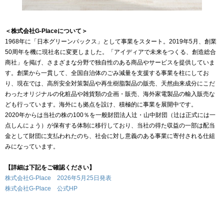
＜株式会社G-Placeについて＞
1968年に「日本グリーンパックス」として事業をスタート。2019年5月、創業
50周年を機に現社名に変更しました。「アイディアで未来をつくる、創造総合
商社」を掲げ、さまざまな分野で独自性のある商品やサービスを提供していま
す。創業から一貫して、全国自治体のごみ減量を支援する事業を柱にしてお
り、現在では、高所安全対策製品や再生樹脂製品の販売、天然由来成分にこだ
わったオリジナルの化粧品や雑貨類の企画・販売、海外家電製品の輸入販売な
ども行っています。海外にも拠点を設け、積極的に事業を展開中です。
2020年からは当社の株の100％を一般財団法人辻・山中財団（辻は正式には一
点しんにょう）が保有する体制に移行しており、当社の得た収益の一部は配当
金として財団に支払われたのち、社会に対し意義のある事業に寄付される仕組
みになっています。
【詳細は下記をご確認ください】
株式会社G-Place 2026年5月25日発表
株式会社G-Place 公式HP