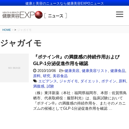
健康と美容のニュースなら健康美容EXPOニュース
HOME
>
ジャガイモ
ジャガイモ
『ポテインR』の満腹感の持続作用および
GLP-1分泌促進作用を確認
2010/10/06
-
健康美容
,
健康美容リスト
,
健康食品
,
原料
,
研究
,
美容食品
エビデンス
,
ジャガイモ
,
ダイエット
,
ポテイン
,
原料
,
満腹感
,
試験
（株）東洋新薬（本社：福岡県福岡市、本部：佐賀県鳥
栖市、代表取締役：服部利光）は、臨床試験において
『ポテイン®』の満腹感の持続作用を、またそのメカニ
ズムの候補としてGLP-1分泌促進作用を確認 …