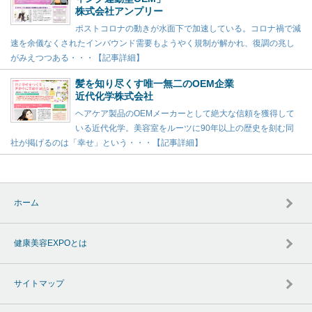
株式会社アンプリー
ポストコロナの動きが水面下で加速している。コロナ禍で減
速を余儀なくされたインバウンド需要もようやく規制が解かれ、復調の兆し
がみえつつある・・・【記事詳細】
髪を知り尽くす唯一無二のOEM企業
近代化学株式会社
ヘアケア製品のOEMメーカーとして絶大な信頼を獲得して
いる近代化学。美容室をルーツに90年以上の歴史を刻む同
社が掲げるのは「幸せ」という・・・【記事詳細】
ホーム
健康美容EXPOとは
サイトマップ