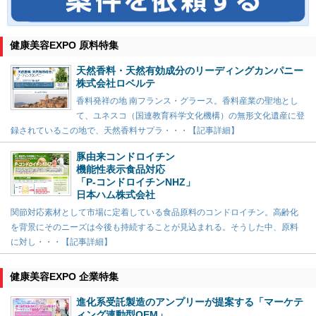
健康美容EXPO 原料特集
天然香料・天然有効成分のリーディングカンパニー
株式会社ロベルテ
香料発祥の地 南フランス・グラース。香料産業の聖地とし
て、ユネスコ（国連教育科学文化機構）の無形文化遺産に登
録されているこの地で、天然香料サプラ・・・【記事詳細】
豚由来コンドロイチン
機能性表示食品対応
「P-コンドロイチンNHZ」
日本ハム株式会社
関節対応素材として市場に定着している食品原料のコンドロイチン。高齢化
を背景にそのニーズは今後も持続することが見込まれる。そうした中、原料
に対し・・・【記事詳細】
健康美容EXPO 企業特集
進化系受託製造のアンプリーが提案する「マーケテ
ィング連動型OEM」