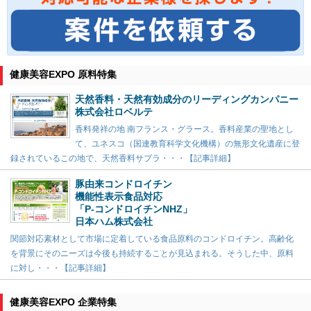
健康美容EXPO 原料特集
天然香料・天然有効成分のリーディングカンパニー
株式会社ロベルテ
香料発祥の地 南フランス・グラース。香料産業の聖地とし
て、ユネスコ（国連教育科学文化機構）の無形文化遺産に登
録されているこの地で、天然香料サプラ・・・【記事詳細】
豚由来コンドロイチン
機能性表示食品対応
「P-コンドロイチンNHZ」
日本ハム株式会社
関節対応素材として市場に定着している食品原料のコンドロイチン。高齢化
を背景にそのニーズは今後も持続することが見込まれる。そうした中、原料
に対し・・・【記事詳細】
健康美容EXPO 企業特集