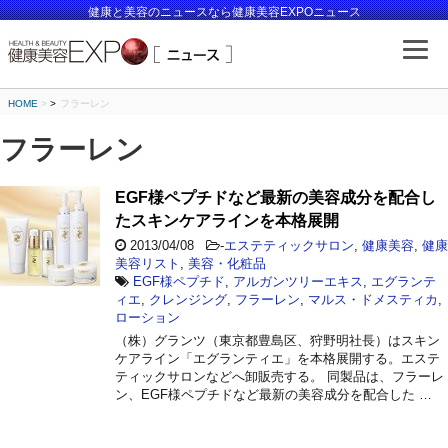
健康と美容のニュースなら健康美容EXPOニュース
HOME
>
フラーレン
フラーレン
EGF様ペプチドなど最新の美容成分を配合し
たスキンケアラインを本格展開
2013/04/08
-
エステティックサロン
,
健康美容
,
健康
美容リスト
,
美容・化粧品
EGF様ペプチド
,
アルガンツリーエキス
,
エグランテ
ィエ
,
クレンジング
,
フラーレン
,
マルス・ドメスティカ
,
ローション
（株）グランツ（東京都豊島区、狩野明社長）はスキン
ケアライン「エグランティエ」を本格展開する。エステ
ティックサロンなどへ卸販売する。 同製品は、フラーレ
ン、EGF様ペプチドなど最新の美容成分を配合した …