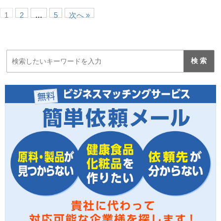
1
2
…
5
次へ »