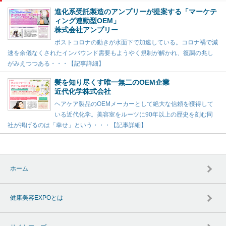
進化系受託製造のアンプリーが提案する「マーケテ
ィング連動型OEM」
株式会社アンプリー
ポストコロナの動きが水面下で加速している。コロナ禍で減
速を余儀なくされたインバウンド需要もようやく規制が解かれ、復調の兆し
がみえつつある・・・【記事詳細】
髪を知り尽くす唯一無二のOEM企業
近代化学株式会社
ヘアケア製品のOEMメーカーとして絶大な信頼を獲得して
いる近代化学。美容室をルーツに90年以上の歴史を刻む同
社が掲げるのは「幸せ」という・・・【記事詳細】
ホーム
健康美容EXPOとは