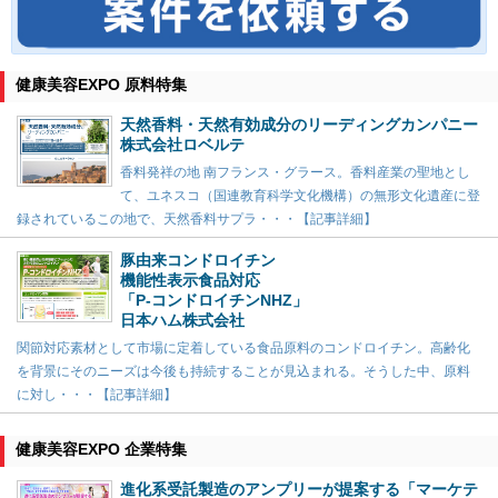
健康美容EXPO 原料特集
天然香料・天然有効成分のリーディングカンパニー
株式会社ロベルテ
香料発祥の地 南フランス・グラース。香料産業の聖地とし
て、ユネスコ（国連教育科学文化機構）の無形文化遺産に登
録されているこの地で、天然香料サプラ・・・【記事詳細】
豚由来コンドロイチン
機能性表示食品対応
「P-コンドロイチンNHZ」
日本ハム株式会社
関節対応素材として市場に定着している食品原料のコンドロイチン。高齢化
を背景にそのニーズは今後も持続することが見込まれる。そうした中、原料
に対し・・・【記事詳細】
健康美容EXPO 企業特集
進化系受託製造のアンプリーが提案する「マーケテ