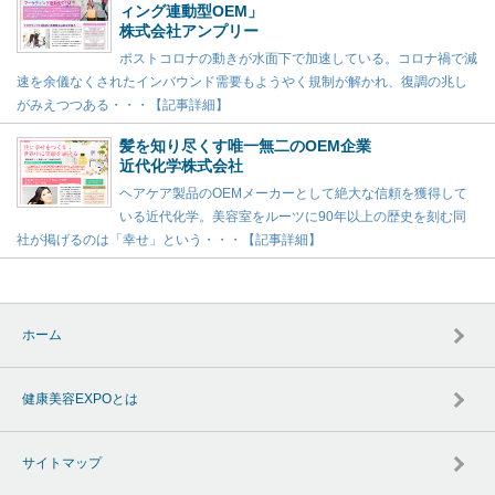
ィング連動型OEM」
株式会社アンプリー
ポストコロナの動きが水面下で加速している。コロナ禍で減
速を余儀なくされたインバウンド需要もようやく規制が解かれ、復調の兆し
がみえつつある・・・【記事詳細】
髪を知り尽くす唯一無二のOEM企業
近代化学株式会社
ヘアケア製品のOEMメーカーとして絶大な信頼を獲得して
いる近代化学。美容室をルーツに90年以上の歴史を刻む同
社が掲げるのは「幸せ」という・・・【記事詳細】
ホーム
健康美容EXPOとは
サイトマップ