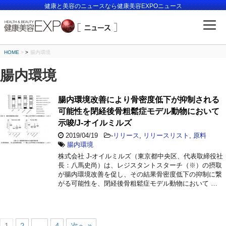
健康と美容のニュースなら健康美容EXPOニュース
HOME
>
腸内環境
腸内環境
腸内環境改善により骨密度低下が抑制される
可能性を閉経後骨粗鬆症モデル動物において
示唆/J-オイルミルズ
2019/04/19
-
リリース
,
リリースリスト
,
原料
腸内環境
株式会社 J-オイルミルズ（東京都中央区、代表取締役社
長：八馬史尚）は、レジスタントスターチ（※）の摂取
が腸内環境改善を促し、その結果骨密度低下の抑制に繋
がる可能性を、閉経後骨粗鬆症モデル動物において …
1
2
…
4
次へ »