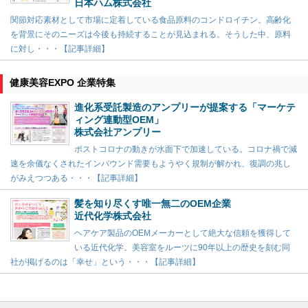
日本ハム株式会社
関節対応素材として市場に定着している食品原料のコンドロイチン。高齢化
を背景にそのニーズは今後も持続することが見込まれる。そうした中、原料
に対し・・・【記事詳細】
健康美容EXPO 企業特集
進化系受託製造のアンプリーが提案する「マーケテ
ィング連動型OEM」
株式会社アンプリー
ポストコロナの動きが水面下で加速している。コロナ禍で減
速を余儀なくされたインバウンド需要もようやく規制が解かれ、復調の兆し
がみえつつある・・・【記事詳細】
髪を知り尽くす唯一無二のOEM企業
近代化学株式会社
ヘアケア製品のOEMメーカーとして絶大な信頼を獲得して
いる近代化学。美容室をルーツに90年以上の歴史を刻む同
社が掲げるのは「幸せ」という・・・【記事詳細】