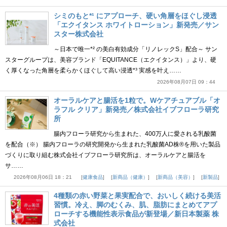
シミのもと*¹ にアプローチ、硬い角層をほぐし浸透
「エクイタンス ホワイトローション」新発売／サン
スター株式会社
～日本で唯一*² の美白有効成分「リノレックS」配合～ サン
スターグループは、美容ブランド「EQUITANCE（エクイタンス）」より、硬
く厚くなった角層を柔らかくほぐして高い浸透*³ 実感を叶え……
2026年08月07日 09：44
オーラルケアと腸活を1粒で。Wケアチュアブル「オ
ラフル クリア」新発売／株式会社イブフローラ研究
所
腸内フローラ研究から生まれた、400万人に愛される乳酸菌
を配合（※） 腸内フローラの研究開発から生まれた乳酸菌AD株®を用いた製品
づくりに取り組む株式会社イブフローラ研究所は、オーラルケアと腸活を
サ……
2026年08月06日 18：21
健康食品
新商品（健康）
新商品（美容）
新製品
4種類の赤い野菜と果実配合で、おいしく続ける美活
習慣。冷え、脚のむくみ、肌、脂肪にまとめてアプ
ローチする機能性表示食品が新登場／新日本製薬 株
式会社