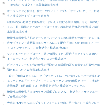
ブラックジンジャー成分6種を「1種類の標準品」で同時定量！新分析法
（RMS法）を確立！／丸善製薬株式会社
オーラルケアと腸活を1粒で。Wケアチュアブル「オラフル クリア」新発
売／株式会社イブフローラ研究所
4種類の赤い野菜と果実配合で、おいしく続ける美活習慣。冷え、脚のむ
くみ、肌、脂肪にまとめてアプローチする機能性表示食品が新登場／新日
本製薬 株式会社
機能性表示食品「肌のターンオーバーとうるおい維持をサポートする」美
容サプリメント還元型コエンザイムQ10を配合『feat. Skin cycle（フィー
ト スキンサイクル）』が新発売／株式会社Quon
シミのもと*¹ にアプローチ、硬い角層をほぐし浸透「エクイタンス ホワ
イトローション」新発売／サンスター株式会社
ピセアタンノールを含む食品の摂取により睡眠の質が改善する可能性が確
認されました／森永製菓株式会社
1箱で「葡萄＆カシス味」と「マスカット味」の2つのフレーバーが楽しめ
るファンケル「ディープチャージ コラーゲン 2種の葡萄ゼリー」（機能性
表示食品）8月18日（火）数量限定発売／株式会社ファンケル
機能性表示食品『ココカラケア睡眠プレミアム』 新発売／アサヒグルー
プ食品株式会社
犬猫向けAIウェルネスプラットフォームを始動。第一弾として腸内フロー