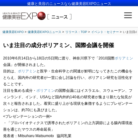
健康と美容のニュースなら健康美容EXPOニュース
健康美容EXPO
健康美容EXPOニュース
リリース：TOP
イベント・セミナー
いま注目
いま注目の成分ポリアミン、国際会議を開催
2010
年
6
月
14
日から
18
日の5日間に渡り、神奈川県下で
「
2010
国際
ポリアミン
会議」が
開催されました。
目的は、
ポリアミン
と医学・生命科学との関連が鮮明になってきたこの機会を
とらえ、国内外の研究者が一堂に会し討論を行い、ポリアミン研究を活性化す
ることです。
注目を集める成分・
ポリアミン
の国際会議にはイスラエル、スウェーデン、フ
ィンランド、インド、
USA
など国内外約
140
名の研究者が集まり新たな知見が
次々と報告されました。着実に盛り上がる現状を象徴するようにプレゼンテー
ションは、約
70
にも及びました。
<
プレゼンテーションの一例
>
・「プロバイオティクスで誘導されたポリアミンの上方調節による腸内環境改
善を通じたマウスの寿命延長」
発表者：
Mitsuharu Matsumoto
協同乳業