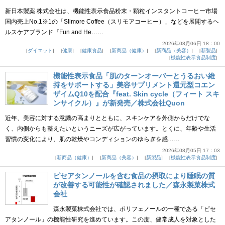
新日本製薬 株式会社は、機能性表示食品粉末・顆粒インスタントコーヒー市場
国内売上No.1※1の「Slimore Coffee（スリモアコーヒー）」などを展開するヘ
ルスケアブランド『Fun and He……
2026年08月06日 18：00
ダイエット
健康
健康食品
新商品（健康）
新商品（美容）
新製品
機能性表示食品制度
機能性表示食品「肌のターンオーバーとうるおい維
持をサポートする」美容サプリメント還元型コエン
ザイムQ10を配合『feat. Skin cycle（フィート スキ
ンサイクル）』が新発売／株式会社Quon
近年、美容に対する意識の高まりとともに、スキンケアを外側からだけでな
く、内側からも整えたいというニーズが広がっています。とくに、年齢や生活
習慣の変化により、肌の乾燥やコンディションのゆらぎを感……
2026年08月05日 17：03
新商品（健康）
新商品（美容）
新製品
機能性表示食品制度
ピセアタンノールを含む食品の摂取により睡眠の質
が改善する可能性が確認されました／森永製菓株式
会社
森永製菓株式会社では、ポリフェノールの一種である「ピセ
アタンノール」の機能性研究を進めています。この度、健常成人を対象とした