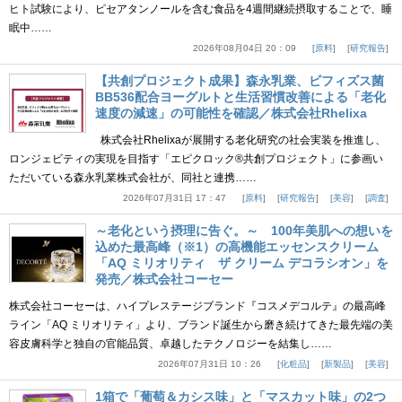
ヒト試験により、ピセアタンノールを含む食品を4週間継続摂取することで、睡
眠中……
2026年08月04日 20：09
原料
研究報告
【共創プロジェクト成果】森永乳業、ビフィズス菌
BB536配合ヨーグルトと生活習慣改善による「老化
速度の減速」の可能性を確認／株式会社Rhelixa
株式会社Rhelixaが展開する老化研究の社会実装を推進し、
ロンジェビティの実現を目指す「エピクロック®共創プロジェクト」に参画い
ただいている森永乳業株式会社が、同社と連携……
2026年07月31日 17：47
原料
研究報告
美容
調査
～老化という摂理に告ぐ。～ 100年美肌への想いを
込めた最高峰（※1）の高機能エッセンスクリーム
「AQ ミリオリティ ザ クリーム デコラシオン」を
発売／株式会社コーセー
株式会社コーセーは、ハイプレステージブランド『コスメデコルテ』の最高峰
ライン「AQ ミリオリティ」より、ブランド誕生から磨き続けてきた最先端の美
容皮膚科学と独自の官能品質、卓越したテクノロジーを結集し……
2026年07月31日 10：26
化粧品
新製品
美容
1箱で「葡萄＆カシス味」と「マスカット味」の2つ