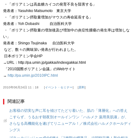
・「ポリアミンは高血糖カイコの発育不良を阻害する」
発表者：
Yasuhiko Matsumoto
東京大学
・「ポリアミン摂取量増加がマウスの寿命延長する」
発表者：
Yoh Dobashi
自治医科大学
・「ポリアミン摂取量の増加後及び増加中の炎症性腫瘍の発生率は増加しな
い」
発表者：
Shingo Tsujinaka
自治医科大学
など
、数々の興味深い発表が行われました。
日本
ポリアミン学会HP
→
URL
：
http://pa.umin.jp/gakkai/indexgakkai.html
「2010国際ポリアミン会議」のWebサイト
→
http://pa.umin.jp/2010IPC.html
2010年06月24日 11：18
イベント・セミナー
原料
関連記事
お客様の切実な声に耳を傾けてたどり着いた、肌の「薄層化」への答え
こすらず、うるおす朝夜別オールインワン「ハルメク 薬用美肌液」が、
さらなる高機能化を遂げてリニューアル！／株式会社ハルメクホールディ
ングス