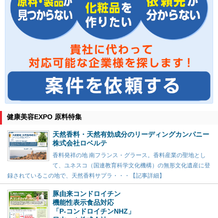
健康美容EXPO 原料特集
天然香料・天然有効成分のリーディングカンパニー
株式会社ロベルテ
香料発祥の地 南フランス・グラース。香料産業の聖地とし
て、ユネスコ（国連教育科学文化機構）の無形文化遺産に登
録されているこの地で、天然香料サプラ・・・【記事詳細】
豚由来コンドロイチン
機能性表示食品対応
「P-コンドロイチンNHZ」