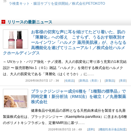
ラ検査キット・腸活サプリを提供開始／株式会社PETOKOTO
リリースの最新ニュース
お客様の切実な声に耳を傾けてたどり着いた、肌の
「薄層化」への答え こすらず、うるおす朝夜別オ
ールインワン「ハルメク 薬用美肌液」が、さらなる
高機能化を遂げてリニューアル！／株式会社ハルメ
クホールディングス
～ UVカット・バリア強化・ナノ浸透。大人の肌変化に寄り添う充実の1本完結
設計 〜 販売部数No.1（※1）雑誌『ハルメク』を発行する株式会社ハルメク
は、大人の肌変化である「薄層化（はくそうか）」に……
2026年08月07日 17：36
化粧品
新商品（美容）
新製品
美容
ブラックジンジャー成分6種を「1種類の標準品」で
同時定量！新分析法（RMS法）を確立！／丸善製薬
株式会社
健康食品や化粧品の原料となる天然由来成分を製造する丸善
製薬株式会社は、ブラックジンジャー（Kaempferia parviflora）に含まれる6種
のポリメトキシフラボンを、定量NMR法に基づ……
2026年08月07日 16：49
原料
機能性表示食品制度