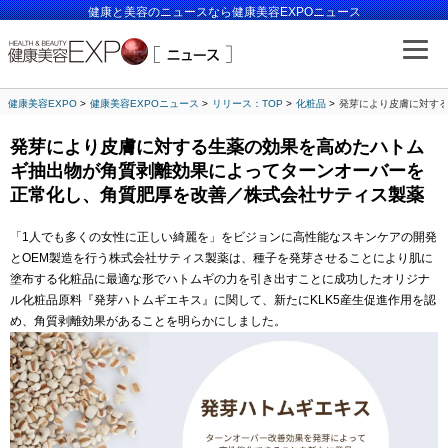
健康と美容のニュースなら健康美容EXPOニュース
健康美容EXPO
健康美容EXPOニュース
リリース：TOP
化粧品
発芽により皮膚に対す
発芽により皮膚に対する生薬の効果を高めたハトム
ギ抽出物が角質剥離効果によってターンオーバーを
正常化し、角質肥厚を改善／株式会社サティス製薬
「1人でも多くの女性に正しい綺麗を」をビジョンに高性能なスキンケアの開発
とOEM製造を行う株式会社サティス製薬は、種子を発芽させることにより肌に
塗布する化粧品に最適な形でハトムギの力を引き出すことに成功したオリジナ
ル化粧品原料『発芽ハトムギエキス』に関して、新たにKLK5産生促進作用を認
め、角質剥離効果があることを明らかにしました。