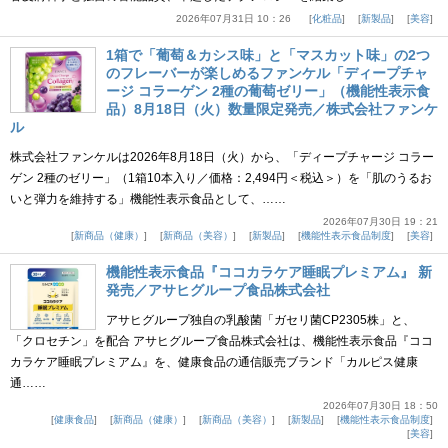
2026年07月31日 10：26
化粧品
新製品
美容
1箱で「葡萄＆カシス味」と「マスカット味」の2つ
のフレーバーが楽しめるファンケル「ディープチャ
ージ コラーゲン 2種の葡萄ゼリー」（機能性表示食
品）8月18日（火）数量限定発売／株式会社ファンケ
ル
株式会社ファンケルは2026年8月18日（火）から、「ディープチャージ コラー
ゲン 2種のゼリー」（1箱10本入り／価格：2,494円＜税込＞）を「肌のうるお
いと弾力を維持する」機能性表示食品として、……
2026年07月30日 19：21
新商品（健康）
新商品（美容）
新製品
機能性表示食品制度
美容
機能性表示食品『ココカラケア睡眠プレミアム』 新
発売／アサヒグループ食品株式会社
アサヒグループ独自の乳酸菌「ガセリ菌CP2305株」と、
「クロセチン」を配合 アサヒグループ食品株式会社は、機能性表示食品『ココ
カラケア睡眠プレミアム』を、健康食品の通信販売ブランド「カルピス健康
通……
2026年07月30日 18：50
健康食品
新商品（健康）
新商品（美容）
新製品
機能性表示食品制度
美容