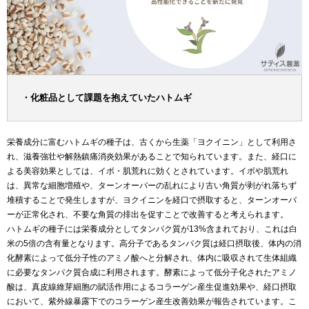
・化粧品として課題を抱えていたハトムギ
栄養成分に富むハトムギの種子は、古くから生薬「ヨクイニン」として利用さ
れ、滋養強壮や解熱鎮痛消炎効果があることで知られています。また、経口に
よる美容効果としては、イボ・肌荒れに効くとされています。イボや肌荒れ
は、異常な細胞増殖や、ターンオーバーの乱れにより古い角質が剥がれ落ちず
堆積することで発生しますが、ヨクイニンを経口で摂取すると、ターンオーバ
ーが正常化され、不要な角質の排出を促すことで改善すると考えられます。
ハトムギの種子には栄養成分としてタンパク質が13%含まれており、これは白
米の5倍の含有量となります。高分子であるタンパク質は経口摂取後、体内の消
化酵素によって低分子性のアミノ酸へと分解され、体内に吸収されて生体組織
に必要なタンパク質合成に利用されます。酵素によって低分子化されたアミノ
酸は、真皮線維芽細胞の賦活作用によるコラーゲン産生促進効果や、経口摂取
において、紫外線暴露下でのコラーゲン産生改善効果が報告されています。こ