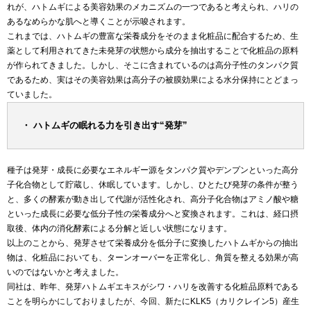
れが、ハトムギによる美容効果のメカニズムの一つであると考えられ、ハリの
あるなめらかな肌へと導くことが示唆されます。
これまでは、ハトムギの豊富な栄養成分をそのまま化粧品に配合するため、生
薬として利用されてきた未発芽の状態から成分を抽出することで化粧品の原料
が作られてきました。しかし、そこに含まれているのは高分子性のタンパク質
であるため、実はその美容効果は高分子の被膜効果による水分保持にとどまっ
ていました。
・ ハトムギの眠れる力を引き出す“発芽”
種子は発芽・成長に必要なエネルギー源をタンパク質やデンプンといった高分
子化合物として貯蔵し、休眠しています。しかし、ひとたび発芽の条件が整う
と、多くの酵素が動き出して代謝が活性化され、高分子化合物はアミノ酸や糖
といった成長に必要な低分子性の栄養成分へと変換されます。これは、経口摂
取後、体内の消化酵素による分解と近しい状態になります。
以上のことから、発芽させて栄養成分を低分子に変換したハトムギからの抽出
物は、化粧品においても、ターンオーバーを正常化し、角質を整える効果が高
いのではないかと考えました。
同社は、昨年、発芽ハトムギエキスがシワ・ハリを改善する化粧品原料である
ことを明らかにしておりましたが、今回、新たにKLK5（カリクレイン5）産生