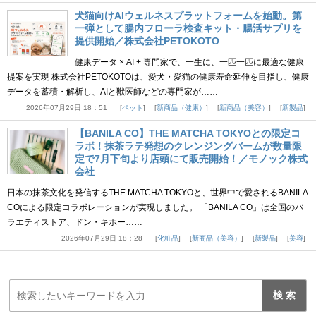
犬猫向けAIウェルネスプラットフォームを始動。第
一弾として腸内フローラ検査キット・腸活サプリを
提供開始／株式会社PETOKOTO
健康データ × AI + 専門家で、一生に、一匹一匹に最適な健康
提案を実現 株式会社PETOKOTOは、愛犬・愛猫の健康寿命延伸を目指し、健康
データを蓄積・解析し、AIと獣医師などの専門家が……
2026年07月29日 18：51
ペット
新商品（健康）
新商品（美容）
新製品
【BANILA CO】THE MATCHA TOKYOとの限定コ
ラボ！抹茶ラテ発想のクレンジングバームが数量限
定で7月下旬より店頭にて販売開始！／モノック株式
会社
日本の抹茶文化を発信するTHE MATCHA TOKYOと、世界中で愛されるBANILA
COによる限定コラボレーションが実現しました。 「BANILA CO」は全国のバ
ラエティストア、ドン・キホー……
2026年07月29日 18：28
化粧品
新商品（美容）
新製品
美容