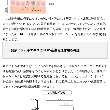
この細胞剥離に必要になるのがKLK5と呼ばれる酵素です。KLK5は酸性環境に
よって活性化されるタンパク質分解酵素で、コルネオデスモソームという細胞
同士を強固に繋いでいる細胞接着因子を分解します。角層は上に行くほど酸性
になるため、KLK5は角層上層のコルネオデスモソームを分解して不要な角質を
剥がします。
・発芽ハトムギエキスにKLK5産生促進作用を確認
発芽ハトムギエキスは、KLK5の産生を促進させ、比較品のヨクイニンエキスよ
りも有意に高い活性をもつことが明らかとなりました。この結果より、発芽ハ
トムギエキスは経皮に塗布する化粧品においても、しっかりとターンオーバー
を促進する効果を発揮すると考えられ、肌の肥厚によるごわつきや色素貯留に
よるくすみの改善効果が期待できます。