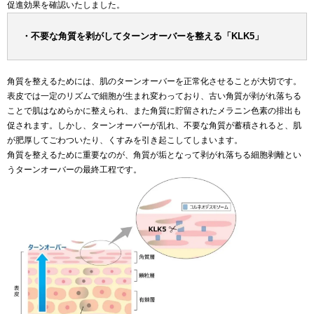
促進効果を確認いたしました。
・不要な角質を剥がしてターンオーバーを整える「KLK5」
角質を整えるためには、肌のターンオーバーを正常化させることが大切です。
表皮では一定のリズムで細胞が生まれ変わっており、古い角質が剥がれ落ちる
ことで肌はなめらかに整えられ、また角質に貯留されたメラニン色素の排出も
促されます。しかし、ターンオーバーが乱れ、不要な角質が蓄積されると、肌
が肥厚してごわついたり、くすみを引き起こしてしまいます。
角質を整えるために重要なのが、角質が垢となって剥がれ落ちる細胞剥離とい
うターンオーバーの最終工程です。