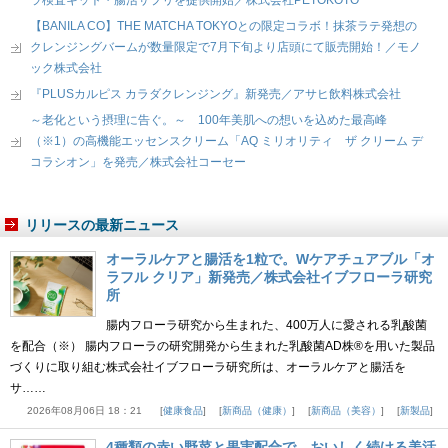
ラ検査キット・腸活サプリを提供開始／株式会社PETOKOTO
【BANILA CO】THE MATCHA TOKYOとの限定コラボ！抹茶ラテ発想の
クレンジングバームが数量限定で7月下旬より店頭にて販売開始！／モノ
ック株式会社
『PLUSカルピス カラダクレンジング』新発売／アサヒ飲料株式会社
～老化という摂理に告ぐ。～ 100年美肌への想いを込めた最高峰
（※1）の高機能エッセンスクリーム「AQ ミリオリティ ザ クリーム デ
コラシオン」を発売／株式会社コーセー
リリースの最新ニュース
オーラルケアと腸活を1粒で。Wケアチュアブル「オ
ラフル クリア」新発売／株式会社イブフローラ研究
所
腸内フローラ研究から生まれた、400万人に愛される乳酸菌
を配合（※） 腸内フローラの研究開発から生まれた乳酸菌AD株®を用いた製品
づくりに取り組む株式会社イブフローラ研究所は、オーラルケアと腸活を
サ……
2026年08月06日 18：21
健康食品
新商品（健康）
新商品（美容）
新製品
4種類の赤い野菜と果実配合で、おいしく続ける美活