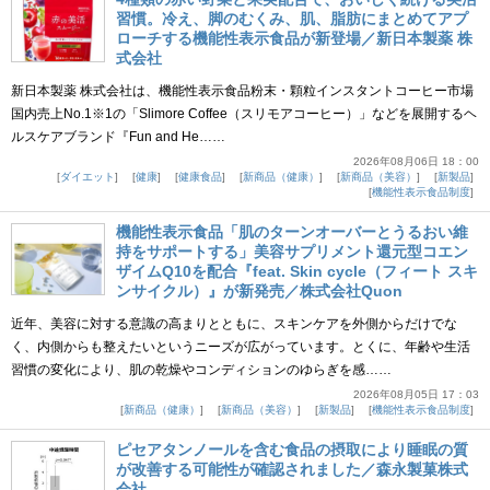
習慣。冷え、脚のむくみ、肌、脂肪にまとめてアプ
ローチする機能性表示食品が新登場／新日本製薬 株
式会社
新日本製薬 株式会社は、機能性表示食品粉末・顆粒インスタントコーヒー市場
国内売上No.1※1の「Slimore Coffee（スリモアコーヒー）」などを展開するヘ
ルスケアブランド『Fun and He……
2026年08月06日 18：00
ダイエット
健康
健康食品
新商品（健康）
新商品（美容）
新製品
機能性表示食品制度
機能性表示食品「肌のターンオーバーとうるおい維
持をサポートする」美容サプリメント還元型コエン
ザイムQ10を配合『feat. Skin cycle（フィート スキ
ンサイクル）』が新発売／株式会社Quon
近年、美容に対する意識の高まりとともに、スキンケアを外側からだけでな
く、内側からも整えたいというニーズが広がっています。とくに、年齢や生活
習慣の変化により、肌の乾燥やコンディションのゆらぎを感……
2026年08月05日 17：03
新商品（健康）
新商品（美容）
新製品
機能性表示食品制度
ピセアタンノールを含む食品の摂取により睡眠の質
が改善する可能性が確認されました／森永製菓株式
会社