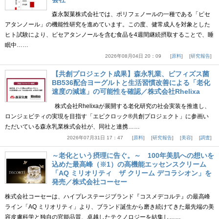
森永製菓株式会社では、ポリフェノールの一種である「ピセ
アタンノール」の機能性研究を進めています。この度、健常成人を対象とした
ヒト試験により、ピセアタンノールを含む食品を4週間継続摂取することで、睡
眠中……
2026年08月04日 20：09
原料
研究報告
【共創プロジェクト成果】森永乳業、ビフィズス菌
BB536配合ヨーグルトと生活習慣改善による「老化
速度の減速」の可能性を確認／株式会社Rhelixa
株式会社Rhelixaが展開する老化研究の社会実装を推進し、
ロンジェビティの実現を目指す「エピクロック®共創プロジェクト」に参画い
ただいている森永乳業株式会社が、同社と連携……
2026年07月31日 17：47
原料
研究報告
美容
調査
～老化という摂理に告ぐ。～ 100年美肌への想いを
込めた最高峰（※1）の高機能エッセンスクリーム
「AQ ミリオリティ ザ クリーム デコラシオン」を
発売／株式会社コーセー
株式会社コーセーは、ハイプレステージブランド『コスメデコルテ』の最高峰
ライン「AQ ミリオリティ」より、ブランド誕生から磨き続けてきた最先端の美
容皮膚科学と独自の官能品質、卓越したテクノロジーを結集し……