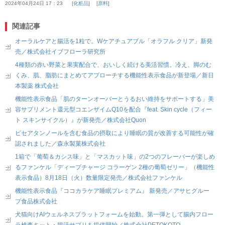
2024年04月24日 17：23
化粧品
原料
関連記事
オーラルケアと腸活を1粒で。Wケアチュアブル「オラフル クリア」新発
売／株式会社イブフローラ研究所
4種類の赤い野菜と果実配合で、おいしく続ける美活習慣。冷え、脚のむ
くみ、肌、脂肪にまとめてアプローチする機能性表示食品が新登場／新日
本製薬 株式会社
機能性表示食品「肌のターンオーバーとうるおい維持をサポートする」美
容サプリメント還元型コエンザイムQ10を配合『feat. Skin cycle（フィー
ト スキンサイクル）』が新発売／株式会社Quon
ピセアタンノールを含む食品の摂取により睡眠の質が改善する可能性が確
認されました／森永製菓株式会社
1箱で「葡萄＆カシス味」と「マスカット味」の2つのフレーバーが楽しめ
るファンケル「ディープチャージ コラーゲン 2種の葡萄ゼリー」（機能性
表示食品）8月18日（火）数量限定発売／株式会社ファンケル
機能性表示食品『ココカラケア睡眠プレミアム』 新発売／アサヒグルー
プ食品株式会社
犬猫向けAIウェルネスプラットフォームを始動。第一弾として腸内フロー