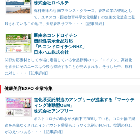
株式会社ロベルテ
香料発祥の地 南フランス・グラース。香料産業の聖地とし
て、ユネスコ（国連教育科学文化機構）の無形文化遺産に登
録されているこの地で、天然香料サプラ・・・【記事詳細】
豚由来コンドロイチン
機能性表示食品対応
「P-コンドロイチンNHZ」
日本ハム株式会社
関節対応素材として市場に定着している食品原料のコンドロイチン。高齢化
を背景にそのニーズは今後も持続することが見込まれる。そうした中、原料
に対し・・・【記事詳細】
健康美容EXPO 企業特集
進化系受託製造のアンプリーが提案する「マーケテ
ィング連動型OEM」
株式会社アンプリー
ポストコロナの動きが水面下で加速している。コロナ禍で減
速を余儀なくされたインバウンド需要もようやく規制が解かれ、復調の兆し
がみえつつある・・・【記事詳細】