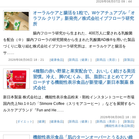
2026年08月07日 09：44
オーラルケアと腸活を1粒で。Wケアチュアブル「オ
ラフル クリア」新発売／株式会社イブフローラ研究
所
腸内フローラ研究から生まれた、400万人に愛される乳酸菌
を配合（※） 腸内フローラの研究開発から生まれた乳酸菌AD株®を用いた製品
づくりに取り組む株式会社イブフローラ研究所は、オーラルケアと腸活を
サ……
2026年08月06日 18：21
健康食品
新商品（健康）
新商品（美容）
新製品
4種類の赤い野菜と果実配合で、おいしく続ける美活
習慣。冷え、脚のむくみ、肌、脂肪にまとめてアプ
ローチする機能性表示食品が新登場／新日本製薬 株
式会社
新日本製薬 株式会社は、機能性表示食品粉末・顆粒インスタントコーヒー市場
国内売上No.1※1の「Slimore Coffee（スリモアコーヒー）」などを展開するヘ
ルスケアブランド『Fun and He……
2026年08月06日 18：00
ダイエット
健康
健康食品
新商品（健康）
新商品（美容）
新製品
機能性表示食品制度
機能性表示食品「肌のターンオーバーとうるおい維