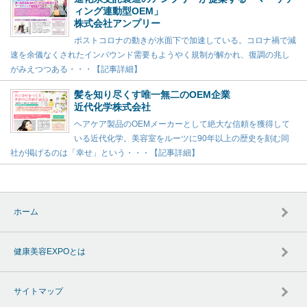
ィング連動型OEM」
株式会社アンプリー
ポストコロナの動きが水面下で加速している。コロナ禍で減
速を余儀なくされたインバウンド需要もようやく規制が解かれ、復調の兆し
がみえつつある・・・【記事詳細】
髪を知り尽くす唯一無二のOEM企業
近代化学株式会社
ヘアケア製品のOEMメーカーとして絶大な信頼を獲得して
いる近代化学。美容室をルーツに90年以上の歴史を刻む同
社が掲げるのは「幸せ」という・・・【記事詳細】
ホーム
健康美容EXPOとは
サイトマップ