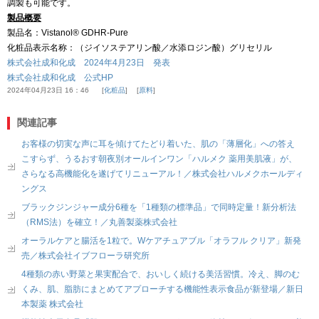
調製も可能です。
製品概要
製品名：Vistanol® GDHR-Pure
化粧品表示名称：（ジイソステアリン酸／水添ロジン酸）グリセリル
株式会社成和化成 2024年4月23日 発表
株式会社成和化成 公式HP
2024年04月23日 16：46
化粧品
原料
関連記事
お客様の切実な声に耳を傾けてたどり着いた、肌の「薄層化」への答え
こすらず、うるおす朝夜別オールインワン「ハルメク 薬用美肌液」が、
さらなる高機能化を遂げてリニューアル！／株式会社ハルメクホールディ
ングス
ブラックジンジャー成分6種を「1種類の標準品」で同時定量！新分析法
（RMS法）を確立！／丸善製薬株式会社
オーラルケアと腸活を1粒で。Wケアチュアブル「オラフル クリア」新発
売／株式会社イブフローラ研究所
4種類の赤い野菜と果実配合で、おいしく続ける美活習慣。冷え、脚のむ
くみ、肌、脂肪にまとめてアプローチする機能性表示食品が新登場／新日
本製薬 株式会社