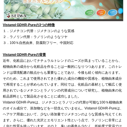
Vistanol GDHR-Pureの3つの特徴
１．ジメチコン代替：ジメチコンのような質感
２．ラノリン代替：ラノリンのようなツヤ
３．100％自然由来、防腐剤フリー、中国対応
Vistanol GDHR-Pureの背景
近年、化粧品においてナチュラルトレンドのニーズが高まっていることから、
植物由来の成分から化粧品を作ることは一般的になりつつあります。このトレ
ンドは環境配慮の観点からも重要なことであり、今後も続く傾向にあります。
そのため、これまで使用されてきた優れた成分の機能や質感を、植物由来成分
で再現することが求められています。同社では、化粧品の基材として幅広く使
用されているジメチコンとラノリンの代替成分について研究し、植物由来の化
粧品原料として製品化させることに成功しました。
Vistanol GDHR-Pureは、ジメチコンとラノリンの代替が可能な100％植物由来
のオイル成分で、添加物などを一切含んでいません。Vistanol GDHR-Pureは、
ヘアケア用途において、少ない添加量でジメチコンのような質感を与えてくれ
ます。さらに、優れた光沢とエモリエント性という点で、ラノリンに非常によ
く似た性質を持っています。その上、臭いや着色も少なく、低粘度で常温では