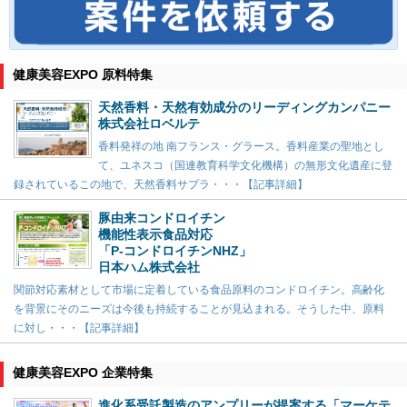
健康美容EXPO 原料特集
天然香料・天然有効成分のリーディングカンパニー
株式会社ロベルテ
香料発祥の地 南フランス・グラース。香料産業の聖地とし
て、ユネスコ（国連教育科学文化機構）の無形文化遺産に登
録されているこの地で、天然香料サプラ・・・【記事詳細】
豚由来コンドロイチン
機能性表示食品対応
「P-コンドロイチンNHZ」
日本ハム株式会社
関節対応素材として市場に定着している食品原料のコンドロイチン。高齢化
を背景にそのニーズは今後も持続することが見込まれる。そうした中、原料
に対し・・・【記事詳細】
健康美容EXPO 企業特集
進化系受託製造のアンプリーが提案する「マーケテ