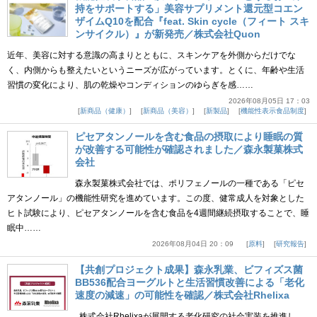
持をサポートする」美容サプリメント還元型コエン
ザイムQ10を配合『feat. Skin cycle（フィート スキ
ンサイクル）』が新発売／株式会社Quon
近年、美容に対する意識の高まりとともに、スキンケアを外側からだけでな
く、内側からも整えたいというニーズが広がっています。とくに、年齢や生活
習慣の変化により、肌の乾燥やコンディションのゆらぎを感……
2026年08月05日 17：03
新商品（健康）
新商品（美容）
新製品
機能性表示食品制度
ピセアタンノールを含む食品の摂取により睡眠の質
が改善する可能性が確認されました／森永製菓株式
会社
森永製菓株式会社では、ポリフェノールの一種である「ピセ
アタンノール」の機能性研究を進めています。この度、健常成人を対象とした
ヒト試験により、ピセアタンノールを含む食品を4週間継続摂取することで、睡
眠中……
2026年08月04日 20：09
原料
研究報告
【共創プロジェクト成果】森永乳業、ビフィズス菌
BB536配合ヨーグルトと生活習慣改善による「老化
速度の減速」の可能性を確認／株式会社Rhelixa
株式会社Rhelixaが展開する老化研究の社会実装を推進し、