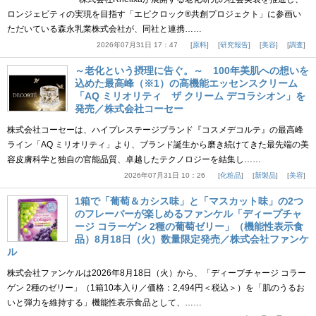
ロンジェビティの実現を目指す「エピクロック®共創プロジェクト」に参画い
ただいている森永乳業株式会社が、同社と連携……
2026年07月31日 17：47
原料
研究報告
美容
調査
～老化という摂理に告ぐ。～ 100年美肌への想いを
込めた最高峰（※1）の高機能エッセンスクリーム
「AQ ミリオリティ ザ クリーム デコラシオン」を
発売／株式会社コーセー
株式会社コーセーは、ハイプレステージブランド『コスメデコルテ』の最高峰
ライン「AQ ミリオリティ」より、ブランド誕生から磨き続けてきた最先端の美
容皮膚科学と独自の官能品質、卓越したテクノロジーを結集し……
2026年07月31日 10：26
化粧品
新製品
美容
1箱で「葡萄＆カシス味」と「マスカット味」の2つ
のフレーバーが楽しめるファンケル「ディープチャ
ージ コラーゲン 2種の葡萄ゼリー」（機能性表示食
品）8月18日（火）数量限定発売／株式会社ファンケ
ル
株式会社ファンケルは2026年8月18日（火）から、「ディープチャージ コラー
ゲン 2種のゼリー」（1箱10本入り／価格：2,494円＜税込＞）を「肌のうるお
いと弾力を維持する」機能性表示食品として、……