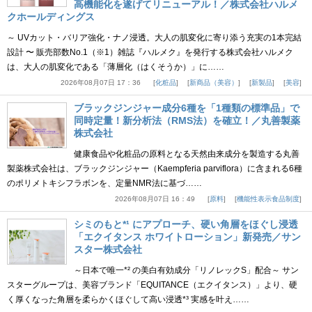
高機能化を遂げてリニューアル！／株式会社ハルメ
クホールディングス
～ UVカット・バリア強化・ナノ浸透。大人の肌変化に寄り添う充実の1本完結
設計 〜 販売部数No.1（※1）雑誌『ハルメク』を発行する株式会社ハルメク
は、大人の肌変化である「薄層化（はくそうか）」に……
2026年08月07日 17：36
化粧品
新商品（美容）
新製品
美容
ブラックジンジャー成分6種を「1種類の標準品」で
同時定量！新分析法（RMS法）を確立！／丸善製薬
株式会社
健康食品や化粧品の原料となる天然由来成分を製造する丸善
製薬株式会社は、ブラックジンジャー（Kaempferia parviflora）に含まれる6種
のポリメトキシフラボンを、定量NMR法に基づ……
2026年08月07日 16：49
原料
機能性表示食品制度
シミのもと*¹ にアプローチ、硬い角層をほぐし浸透
「エクイタンス ホワイトローション」新発売／サン
スター株式会社
～日本で唯一*² の美白有効成分「リノレックS」配合～ サン
スターグループは、美容ブランド「EQUITANCE（エクイタンス）」より、硬
く厚くなった角層を柔らかくほぐして高い浸透*³ 実感を叶え……