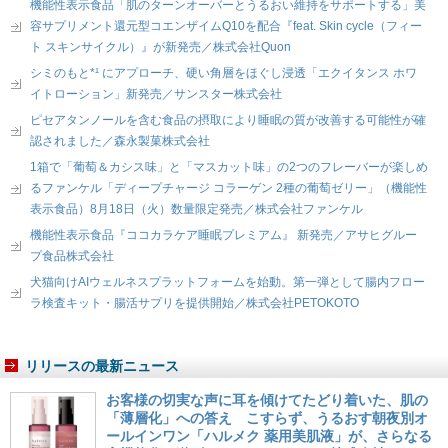
機能性表示食品「肌のターンオーバーとうるおい維持をサポートする」美
容サプリメント還元型コエンザイムQ10を配合『feat. Skin cycle（フィー
ト スキンサイクル）』が新発売／株式会社Quon
シミのもと*¹ にアプローチ、硬い角層をほぐし浸透「エクイタンス ホワ
イトローション」新発売／サンスター株式会社
ピセアタンノールを含む食品の摂取により睡眠の質が改善する可能性が確
認されました／森永製菓株式会社
1箱で「葡萄＆カシス味」と「マスカット味」の2つのフレーバーが楽しめ
るファンケル「ディープチャージ コラーゲン 2種の葡萄ゼリー」（機能性
表示食品）8月18日（火）数量限定発売／株式会社ファンケル
機能性表示食品『ココカラケア睡眠プレミアム』 新発売／アサヒグルー
プ食品株式会社
犬猫向けAIウェルネスプラットフォームを始動。第一弾として腸内フロー
ラ検査キット・腸活サプリを提供開始／株式会社PETOKOTO
リリースの最新ニュース
お客様の切実な声に耳を傾けてたどり着いた、肌の
「薄層化」への答え こすらず、うるおす朝夜別オ
ールインワン「ハルメク 薬用美肌液」が、さらなる