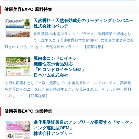
健康美容EXPO 原料特集
天然香料・天然有効成分のリーディングカンパニー
株式会社ロベルテ
香料発祥の地 南フランス・グラース。香料産業の聖地とし
て、ユネスコ（国連教育科学文化機構）の無形文化遺産に登
録されているこの地で、天然香料サプラ・・・【記事詳細】
豚由来コンドロイチン
機能性表示食品対応
「P-コンドロイチンNHZ」
日本ハム株式会社
関節対応素材として市場に定着している食品原料のコンドロイチン。高齢化
を背景にそのニーズは今後も持続することが見込まれる。そうした中、原料
に対し・・・【記事詳細】
健康美容EXPO 企業特集
進化系受託製造のアンプリーが提案する「マーケテ
ィング連動型OEM」
株式会社アンプリー