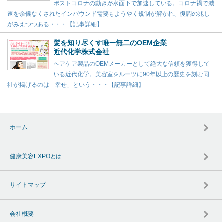
ポストコロナの動きが水面下で加速している。コロナ禍で減
速を余儀なくされたインバウンド需要もようやく規制が解かれ、復調の兆し
がみえつつある・・・【記事詳細】
髪を知り尽くす唯一無二のOEM企業
近代化学株式会社
ヘアケア製品のOEMメーカーとして絶大な信頼を獲得して
いる近代化学。美容室をルーツに90年以上の歴史を刻む同
社が掲げるのは「幸せ」という・・・【記事詳細】
ホーム
健康美容EXPOとは
サイトマップ
会社概要