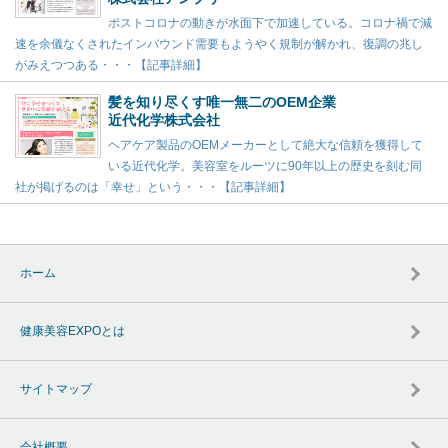
ポストコロナの動きが水面下で加速している。コロナ禍で減
速を余儀なくされたインバウンド需要もようやく規制が解かれ、復調の兆し
がみえつつある・・・【記事詳細】
髪を知り尽くす唯一無二のOEM企業
近代化学株式会社
ヘアケア製品のOEMメーカーとして絶大な信頼を獲得して
いる近代化学。美容室をルーツに90年以上の歴史を刻む同
社が掲げるのは「幸せ」という・・・【記事詳細】
ホーム
健康美容EXPOとは
サイトマップ
会社概要