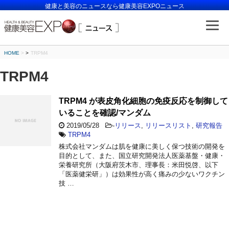
健康と美容のニュースなら健康美容EXPOニュース
HOME
>
TRPM4
TRPM4
TRPM4 が表皮角化細胞の免疫反応を制御して
いることを確認/マンダム
2019/05/28
-
リリース
,
リリースリスト
,
研究報告
TRPM4
株式会社マンダムは肌を健康に美しく保つ技術の開発を
目的として、また、国立研究開発法人医薬基盤・健康・
栄養研究所（大阪府茨木市、理事長：米田悦啓、以下
「医薬健栄研」）は効果性が高く痛みの少ないワクチン
技 …