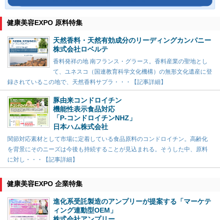
健康美容EXPO 原料特集
天然香料・天然有効成分のリーディングカンパニー
株式会社ロベルテ
香料発祥の地 南フランス・グラース。香料産業の聖地とし
て、ユネスコ（国連教育科学文化機構）の無形文化遺産に登
録されているこの地で、天然香料サプラ・・・【記事詳細】
豚由来コンドロイチン
機能性表示食品対応
「P-コンドロイチンNHZ」
日本ハム株式会社
関節対応素材として市場に定着している食品原料のコンドロイチン。高齢化
を背景にそのニーズは今後も持続することが見込まれる。そうした中、原料
に対し・・・【記事詳細】
健康美容EXPO 企業特集
進化系受託製造のアンプリーが提案する「マーケテ
ィング連動型OEM」
株式会社アンプリー