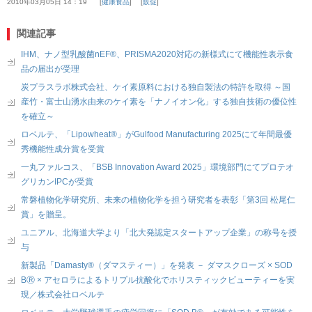
2010年03月05日 14：19
健康食品
販促
関連記事
IHM、ナノ型乳酸菌nEF®、PRISMA2020対応の新様式にて機能性表示食
品の届出が受理
炭プラスラボ株式会社、ケイ素原料における独自製法の特許を取得 ～国
産竹・富士山湧水由来のケイ素を「ナノイオン化」する独自技術の優位性
を確立～
ロベルテ、「Lipowheat®」がGulfood Manufacturing 2025にて年間最優
秀機能性成分賞を受賞
一丸ファルコス、「BSB Innovation Award 2025」環境部門にてプロテオ
グリカンIPCが受賞
常磐植物化学研究所、未来の植物化学を担う研究者を表彰「第3回 松尾仁
賞」を贈呈。
ユニアル、北海道大学より「北大発認定スタートアップ企業」の称号を授
与
新製品「Damasty®（ダマスティー）」を発表 － ダマスクローズ × SOD
BⓇ × アセロラによるトリプル抗酸化でホリスティックビューティーを実
現／株式会社ロベルテ