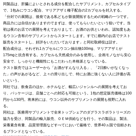
同製品は、肝臓によいとされる成分を配合したサプリメント。カプセルタイプ
で、1包みにウコン配合、マリアアザミ種子配合の2カプセルを封入する。
「分封での展開は、後発である私どもが新規開拓するための戦略の一つです。
商品力には自信がありますのでまずは、使ってもらいたいという狙いです。当
初は夜のお店での展開を考えておりまして、お酒のお供といわれ、認知度もあ
るウコン含有のサプリメントからスタートします。すでに都内のお店でテスト
販売をスタートし、好評をいただいております」と同社取締役は話す。
配合成分は、それぞれ1カプセルにウコン抽出物100mg、マリアアザミが
175mgと抗含有する。カプセルも天然成分のみを使用し、企画モノながら安心
安全で、しっかりと機能性にもこだわった本格派となっている。
テスト販売ではユーザーから「お酒がすんなり入る」、「2日酔いがなくなっ
た」の声があがるなど、上々の滑り出しで、特にお酒に強くない人に評価が高
いという。
同社では、飲食店のほか、ホテルなど、幅広いジャンルへの展開を考えてお
り、パッケージは、店舗ごとへの対応も可能という。1包の想定販売価格は100
円から130円。将来的には、ウコン以外のサプリメントの展開も視野に入れ
る。
同社は、医療用サプリメントで全米トップシェアのダグラスラボラトリーズの
協力を受け、同製品の輸入販売、ＯＥＭ供給などを行う。その製品は、製法、
栄養素含有量、品質管理面などすべてにおいて厳格で、世界40ヵ国で信頼され
るブランドとなっている。