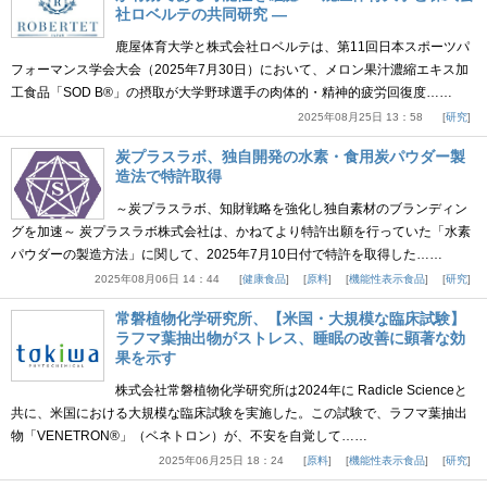
社ロベルテの共同研究 ―
鹿屋体育大学と株式会社ロベルテは、第11回日本スポーツパ
フォーマンス学会大会（2025年7月30日）において、メロン果汁濃縮エキス加
工食品「SOD B®」の摂取が大学野球選手の肉体的・精神的疲労回復度……
2025年08月25日 13：58
研究
炭プラスラボ、独自開発の水素・食用炭パウダー製
造法で特許取得
～炭プラスラボ、知財戦略を強化し独自素材のブランディン
グを加速～ 炭プラスラボ株式会社は、かねてより特許出願を行っていた「水素
パウダーの製造方法」に関して、2025年7月10日付で特許を取得した……
2025年08月06日 14：44
健康食品
原料
機能性表示食品
研究
常磐植物化学研究所、【米国・大規模な臨床試験】
ラフマ葉抽出物がストレス、睡眠の改善に顕著な効
果を示す
株式会社常磐植物化学研究所は2024年に Radicle Scienceと
共に、米国における大規模な臨床試験を実施した。この試験で、ラフマ葉抽出
物「VENETRON®」（ベネトロン）が、不安を自覚して……
2025年06月25日 18：24
原料
機能性表示食品
研究