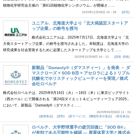
植物化学研究会主催の「第61回植物化学シンポジウム」が開催さ……
2025年12月08日 16：39
研究
ユニアル、北海道大学より「北大発認定スタートア
ップ企業」の称号を授与
株式会社ユニアルは、2025年7月17日、北海道大学より「北
大発スタートアップ企業」の称号を授与されました。本制度は、北海道大学の
研究成果を社会実装するために起業したスタートアップを大学として……
2025年10月08日 16：13
講座･資格
新製品「Damasty®（ダマスティー）」を発表 － ダ
マスクローズ × SOD BⓇ × アセロラによるトリプル
抗酸化でホリスティックビューティーを実現／株式
会社ロベルテ
株式会社ロベルテは、2025年9月16日（火）～18日（木）に東京ビッグサイト
（西ホール）にて開催される「第24回ダイエット＆ビューティーフェア2025」
において、新製品「Damasty®（ダマスティ……
2025年09月08日 11：01
健康食品
原料
新サービス
機能性表示食品
美容食品
ロベルテ、大学野球選手の疲労回復に「SOD B®」
が有効である可能性を確認 ― 鹿屋体育大学と株式会