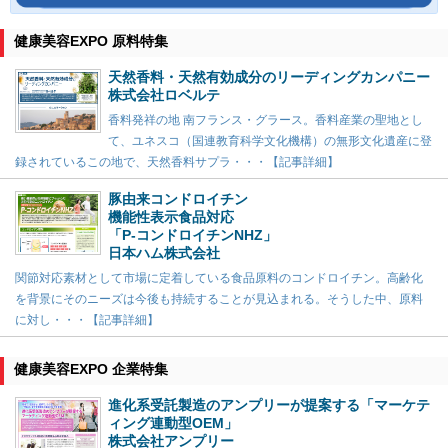
健康美容EXPO 原料特集
天然香料・天然有効成分のリーディングカンパニー
株式会社ロベルテ
香料発祥の地 南フランス・グラース。香料産業の聖地とし
て、ユネスコ（国連教育科学文化機構）の無形文化遺産に登
録されているこの地で、天然香料サプラ・・・【記事詳細】
豚由来コンドロイチン
機能性表示食品対応
「P-コンドロイチンNHZ」
日本ハム株式会社
関節対応素材として市場に定着している食品原料のコンドロイチン。高齢化
を背景にそのニーズは今後も持続することが見込まれる。そうした中、原料
に対し・・・【記事詳細】
健康美容EXPO 企業特集
進化系受託製造のアンプリーが提案する「マーケテ
ィング連動型OEM」
株式会社アンプリー