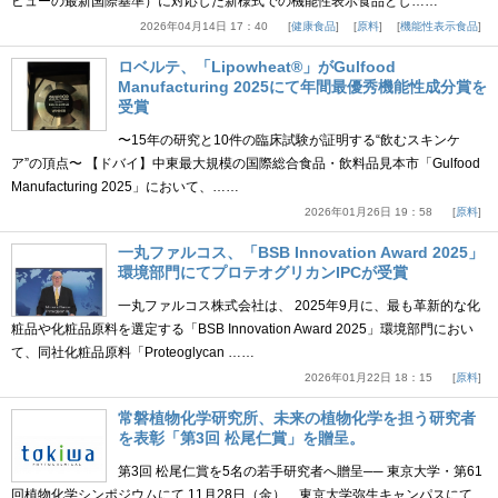
ビューの最新国際基準）に対応した新様式での機能性表示食品とし……
2026年04月14日 17：40
健康食品
原料
機能性表示食品
ロベルテ、「Lipowheat®」がGulfood
Manufacturing 2025にて年間最優秀機能性成分賞を
受賞
〜15年の研究と10件の臨床試験が証明する“飲むスキンケ
ア”の頂点〜 【ドバイ】中東最大規模の国際総合食品・飲料品見本市「Gulfood
Manufacturing 2025」において、……
2026年01月26日 19：58
原料
一丸ファルコス、「BSB Innovation Award 2025」
環境部門にてプロテオグリカンIPCが受賞
一丸ファルコス株式会社は、 2025年9月に、最も革新的な化
粧品や化粧品原料を選定する「BSB Innovation Award 2025」環境部門におい
て、同社化粧品原料「Proteoglycan ……
2026年01月22日 18：15
原料
常磐植物化学研究所、未来の植物化学を担う研究者
を表彰「第3回 松尾仁賞」を贈呈。
第3回 松尾仁賞を5名の若手研究者へ贈呈── 東京大学・第61
回植物化学シンポジウムにて 11月28日（金）、東京大学弥生キャンパスにて、