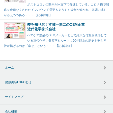
ポストコロナの動きが水面下で加速している。コロナ禍で減
速を余儀なくされたインバウンド需要もようやく規制が解かれ、復調の兆し
がみえつつある・・・【記事詳細】
髪を知り尽くす唯一無二のOEM企業
近代化学株式会社
ヘアケア製品のOEMメーカーとして絶大な信頼を獲得して
いる近代化学。美容室をルーツに90年以上の歴史を刻む同
社が掲げるのは「幸せ」という・・・【記事詳細】
ホーム
健康美容EXPOとは
サイトマップ
会社概要