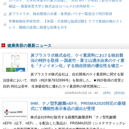
ロベルテ、大学野球選手の疲労回復に「SOD B®」が有効である可能性を
確認 ― 鹿屋体育大学と株式会社ロベルテの共同研究 ―
炭プラスラボ、独自開発の水素・食用炭パウダー製造法で特許取得
常磐植物化学研究所、【米国・大規模な臨床試験】ラフマ葉抽出物がスト
レス、睡眠の改善に顕著な効果を示す
健康美容の最新ニュース
炭プラスラボ株式会社、ケイ素原料における独自製
法の特許を取得 ～国産竹・富士山湧水由来のケイ素
を「ナノイオン化」する独自技術の優位性を確立～
炭プラスラボ株式会社は、自社開発のケイ素原料に関する製
法技術において、特許（特許第7832699号）を取得した。 ■ 特許取得の背景と
目的 同社は長年、生体吸収性に優れたケイ素原料の研究開発に……
2026年04月15日 15：40
原料
新技術
IHM、ナノ型乳酸菌nEF®、PRISMA2020対応の新様
式にて機能性表示食品の届出が受理
株式会社IHMが販売する殺菌乳酸菌原料「ナノ型乳酸菌
nEF®（以下、nEF）」を配合した製品が、PRISMA2020（システマティックレ