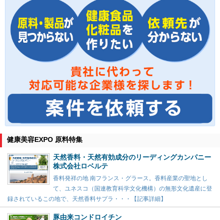
健康美容EXPO 原料特集
天然香料・天然有効成分のリーディングカンパニー
株式会社ロベルテ
香料発祥の地 南フランス・グラース。香料産業の聖地とし
て、ユネスコ（国連教育科学文化機構）の無形文化遺産に登
録されているこの地で、天然香料サプラ・・・【記事詳細】
豚由来コンドロイチン