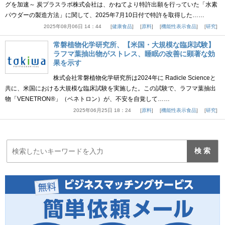
グを加速～ 炭プラスラボ株式会社は、かねてより特許出願を行っていた「水素
パウダーの製造方法」に関して、2025年7月10日付で特許を取得した……
2025年08月06日 14：44
健康食品
原料
機能性表示食品
研究
常磐植物化学研究所、【米国・大規模な臨床試験】
ラフマ葉抽出物がストレス、睡眠の改善に顕著な効
果を示す
株式会社常磐植物化学研究所は2024年に Radicle Scienceと
共に、米国における大規模な臨床試験を実施した。この試験で、ラフマ葉抽出
物「VENETRON®」（ベネトロン）が、不安を自覚して……
2025年06月25日 18：24
原料
機能性表示食品
研究