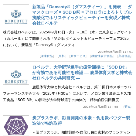
新製品「Damasty®（ダマスティー）」を発表 － ダ
マスクローズ × SOD BⓇ × アセロラによるトリプル
抗酸化でホリスティックビューティーを実現／株式
会社ロベルテ
株式会社ロベルテは、2025年9月16日（火）～18日（木）に東京ビッグサイト
（西ホール）にて開催される「第24回ダイエット＆ビューティーフェア2025」
において、新製品「Damasty®（ダマスティ……
2025年09月08日 11：01
健康食品
原料
新サービス
機能性表示食品
美容食品
ロベルテ、大学野球選手の疲労回復に「SOD B®」
が有効である可能性を確認 ― 鹿屋体育大学と株式会
社ロベルテの共同研究 ―
鹿屋体育大学と株式会社ロベルテは、第11回日本スポーツパ
フォーマンス学会大会（2025年7月30日）において、メロン果汁濃縮エキス加
工食品「SOD B®」の摂取が大学野球選手の肉体的・精神的疲労回復度……
2025年08月25日 13：58
研究
炭プラスラボ、独自開発の水素・食用炭パウダー製
造法で特許取得
～炭プラスラボ、知財戦略を強化し独自素材のブランディン