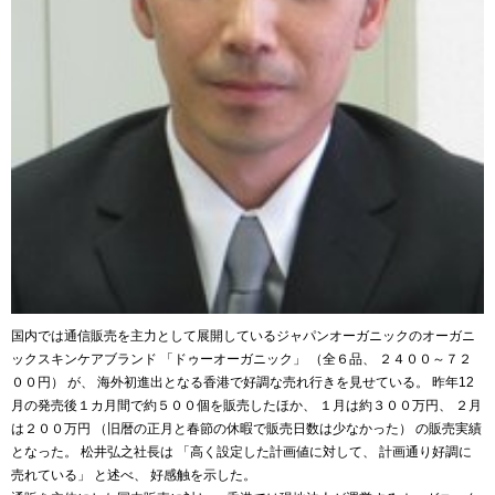
国内では通信販売を主力として展開しているジャパンオーガニックのオーガニ
ックスキンケアブランド 「ドゥーオーガニック」 （全６品、 ２４００～７２
００円） が、 海外初進出となる香港で好調な売れ行きを見せている。 昨年12
月の発売後１カ月間で約５００個を販売したほか、 １月は約３００万円、 ２月
は２００万円 （旧暦の正月と春節の休暇で販売日数は少なかった） の販売実績
となった。 松井弘之社長は 「高く設定した計画値に対して、 計画通り好調に
売れている」 と述べ、 好感触を示した。