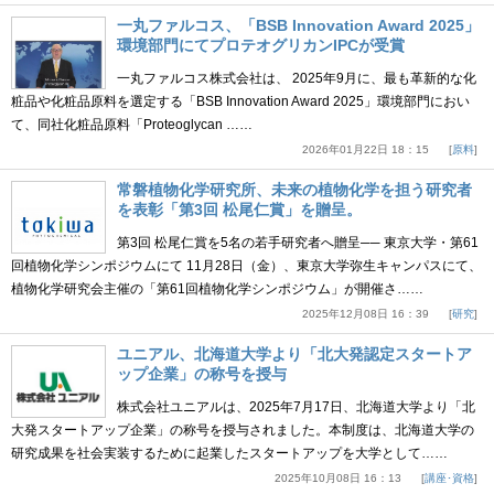
一丸ファルコス、「BSB Innovation Award 2025」
環境部門にてプロテオグリカンIPCが受賞
一丸ファルコス株式会社は、 2025年9月に、最も革新的な化
粧品や化粧品原料を選定する「BSB Innovation Award 2025」環境部門におい
て、同社化粧品原料「Proteoglycan ……
2026年01月22日 18：15
原料
常磐植物化学研究所、未来の植物化学を担う研究者
を表彰「第3回 松尾仁賞」を贈呈。
第3回 松尾仁賞を5名の若手研究者へ贈呈── 東京大学・第61
回植物化学シンポジウムにて 11月28日（金）、東京大学弥生キャンパスにて、
植物化学研究会主催の「第61回植物化学シンポジウム」が開催さ……
2025年12月08日 16：39
研究
ユニアル、北海道大学より「北大発認定スタートア
ップ企業」の称号を授与
株式会社ユニアルは、2025年7月17日、北海道大学より「北
大発スタートアップ企業」の称号を授与されました。本制度は、北海道大学の
研究成果を社会実装するために起業したスタートアップを大学として……
2025年10月08日 16：13
講座･資格