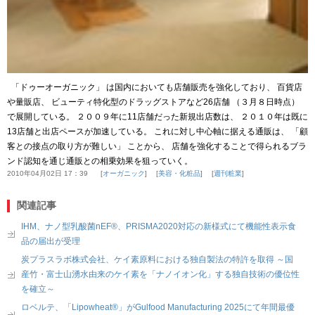
「ドゥーオーガニック」 は国内においても店舗販売を強化しており、 百貨店
や量販店、 ビューティ特化型のドラッグストアなど26店舗 （３月８日時点）
で展開している。 ２００９年に11店舗だった新規出店数は、 ２０１０年は既に
13店舗と出店ペースが加速している。 これに対し中心軸に据える通販は、 「顧
客との接点の取り方が難しい」 ことから、 店舗を強化することで得られるブラ
ンド認知を通じ通販との相乗効果を狙っていく。
2010年04月02日 17：39
オーガニック
美容・化粧品
週刊粧業
関連記事
IHM、ナノ型乳酸菌nEF®、PRISMA2020対応の新様式にて機能性表示食
品の届出が受理
炭プラスラボ株式会社、ケイ素原料における独自製法の特許を取得 ～国
産竹・富士山湧水由来のケイ素を「ナノイオン化」する独自技術の優位性
を確立～
ロベルテ、「Lipowheat®」がGulfood Manufacturing 2025にて年間最優