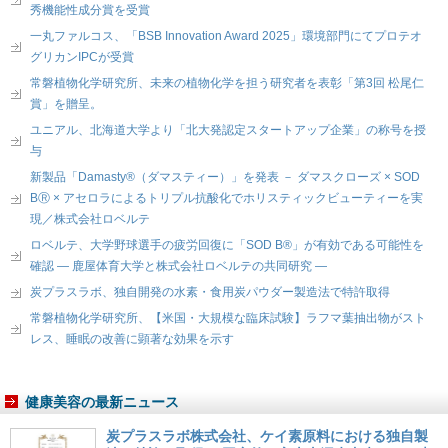
秀機能性成分賞を受賞
一丸ファルコス、「BSB Innovation Award 2025」環境部門にてプロテオ
グリカンIPCが受賞
常磐植物化学研究所、未来の植物化学を担う研究者を表彰「第3回 松尾仁
賞」を贈呈。
ユニアル、北海道大学より「北大発認定スタートアップ企業」の称号を授
与
新製品「Damasty®（ダマスティー）」を発表 － ダマスクローズ × SOD
BⓇ × アセロラによるトリプル抗酸化でホリスティックビューティーを実
現／株式会社ロベルテ
ロベルテ、大学野球選手の疲労回復に「SOD B®」が有効である可能性を
確認 ― 鹿屋体育大学と株式会社ロベルテの共同研究 ―
炭プラスラボ、独自開発の水素・食用炭パウダー製造法で特許取得
常磐植物化学研究所、【米国・大規模な臨床試験】ラフマ葉抽出物がスト
レス、睡眠の改善に顕著な効果を示す
健康美容の最新ニュース
炭プラスラボ株式会社、ケイ素原料における独自製