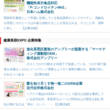
機能性表示食品対応
「P-コンドロイチンNHZ」
日本ハム株式会社
関節対応素材として市場に定着している食品原料のコンドロイチン。高齢化
を背景にそのニーズは今後も持続することが見込まれる。そうした中、原料
に対し・・・【記事詳細】
健康美容EXPO 企業特集
進化系受託製造のアンプリーが提案する「マーケテ
ィング連動型OEM」
株式会社アンプリー
ポストコロナの動きが水面下で加速している。コロナ禍で減
速を余儀なくされたインバウンド需要もようやく規制が解かれ、復調の兆し
がみえつつある・・・【記事詳細】
髪を知り尽くす唯一無二のOEM企業
近代化学株式会社
ヘアケア製品のOEMメーカーとして絶大な信頼を獲得して
いる近代化学。美容室をルーツに90年以上の歴史を刻む同
社が掲げるのは「幸せ」という・・・【記事詳細】