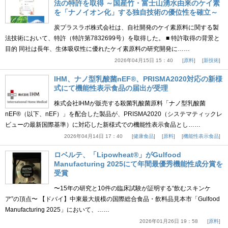
法の特許を取得 ～国産竹・富士山湧水由来のケイ素
を「ナノイオン化」する独自技術の優位性を確立～
炭プラスラボ株式会社は、自社開発のケイ素原料に関する製
法技術において、特許（特許第7832699号）を取得した。 ■ 特許取得の背景と
目的 同社は長年、生体吸収性に優れたケイ素原料の研究開発に……
2026年04月15日 15：40
原料
新技術
IHM、ナノ型乳酸菌nEF®、PRISMA2020対応の新様
式にて機能性表示食品の届出が受理
株式会社IHMが販売する殺菌乳酸菌原料「ナノ型乳酸菌
nEF®（以下、nEF）」を配合した製品が、PRISMA2020（システマティックレ
ビューの最新国際基準）に対応した新様式での機能性表示食品とし……
2026年04月14日 17：40
健康食品
原料
機能性表示食品
ロベルテ、「Lipowheat®」がGulfood
Manufacturing 2025にて年間最優秀機能性成分賞を
受賞
〜15年の研究と10件の臨床試験が証明する“飲むスキンケ
ア”の頂点〜 【ドバイ】中東最大規模の国際総合食品・飲料品見本市「Gulfood
Manufacturing 2025」において、……
2026年01月26日 19：58
原料