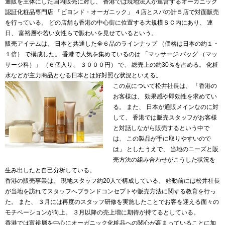
通販を主体にした国内販売に対し、 香港では現地法人が運営するオーガニック
認証化粧品専門店 「ビヨンド・オーガニック」 ４店とスパの計５店で対面販売
を行っている。 どの店舗も香港の中心街に位置する大規模ＳＣ内にあり、 連
日、 富裕層や若い女性らで賑わいを見せているという。
販売アイテムは、 日本と共通した全６品のラインナップ （価格は日本の約１・
１倍） で構成した。 香港で人気を集めているのは 「マッサージ バッグ （マッ
サージ料）」 （６個入り、 ３０００円） で、 総売上の約30％を占める。 化粧
水などが主力商品となる日本とは好対照な状況といえる。
この点について松井社長は、 「香港の
お客様は、 効果感や即効性を求めてい
る。 また、 日本が通販メインなのに対
して、 香港では販売スタッフがお客様
と対話しながら販売するという中で
は、 この製品が手に取りやすいので
は」 としたうえで、 当地のニーズと販
売方法の組み合わせがこうした状況を
生み出したと自己分析している。
香港の販売事業は、 現地スタッフ約20人で構成している。 始動前には松井社長
が当地を訪れてスタッフへブランドコンセプトや販売方法に関する教育を行っ
た。 また、 ３月には再度のスタッフ研修を実施したことでお客を迎える面々の
モチベーションが向上。 ３月以降の売上増に期待が持てるとしている。
香港では富裕層を中心にオーガニック化粧品への関心が高まっていることに加