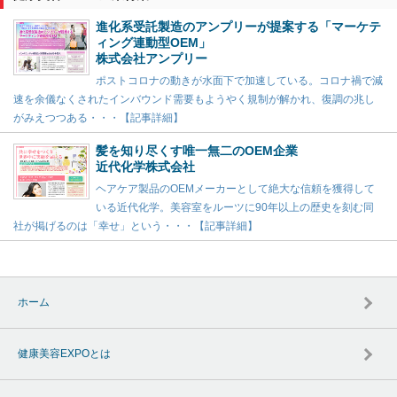
進化系受託製造のアンプリーが提案する「マーケテ
ィング連動型OEM」
株式会社アンプリー
ポストコロナの動きが水面下で加速している。コロナ禍で減
速を余儀なくされたインバウンド需要もようやく規制が解かれ、復調の兆し
がみえつつある・・・【記事詳細】
髪を知り尽くす唯一無二のOEM企業
近代化学株式会社
ヘアケア製品のOEMメーカーとして絶大な信頼を獲得して
いる近代化学。美容室をルーツに90年以上の歴史を刻む同
社が掲げるのは「幸せ」という・・・【記事詳細】
ホーム
健康美容EXPOとは