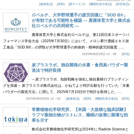
健康食品
原料
新サービス
機能性表示食品
美容食品
ロベルテ、大学野球選手の疲労回復に「SOD B®」
が有効である可能性を確認 ― 鹿屋体育大学と株式会
社ロベルテの共同研究 ―
鹿屋体育大学と株式会社ロベルテは、第11回日本スポーツパ
フォーマンス学会大会（2025年7月30日）において、メロン果汁濃縮エキス加
工食品「SOD B®」の摂取が大学野球選手の肉体的・精神的疲労回復度……
2025年08月25日 13：58
研究
炭プラスラボ、独自開発の水素・食用炭パウダー製
造法で特許取得
～炭プラスラボ、知財戦略を強化し独自素材のブランディン
グを加速～ 炭プラスラボ株式会社は、かねてより特許出願を行っていた「水素
パウダーの製造方法」に関して、2025年7月10日付で特許を取得した……
2025年08月06日 14：44
健康食品
原料
機能性表示食品
研究
常磐植物化学研究所、【米国・大規模な臨床試験】
ラフマ葉抽出物がストレス、睡眠の改善に顕著な効
果を示す
株式会社常磐植物化学研究所は2024年に Radicle Scienceと