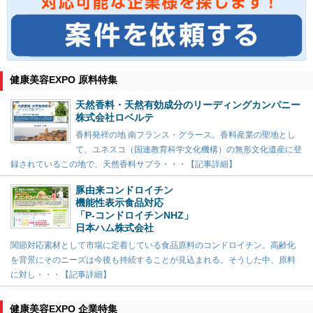
健康美容EXPO 原料特集
天然香料・天然有効成分のリーディングカンパニー
株式会社ロベルテ
香料発祥の地 南フランス・グラース。香料産業の聖地とし
て、ユネスコ（国連教育科学文化機構）の無形文化遺産に登
録されているこの地で、天然香料サプラ・・・【記事詳細】
豚由来コンドロイチン
機能性表示食品対応
「P-コンドロイチンNHZ」
日本ハム株式会社
関節対応素材として市場に定着している食品原料のコンドロイチン。高齢化
を背景にそのニーズは今後も持続することが見込まれる。そうした中、原料
に対し・・・【記事詳細】
健康美容EXPO 企業特集