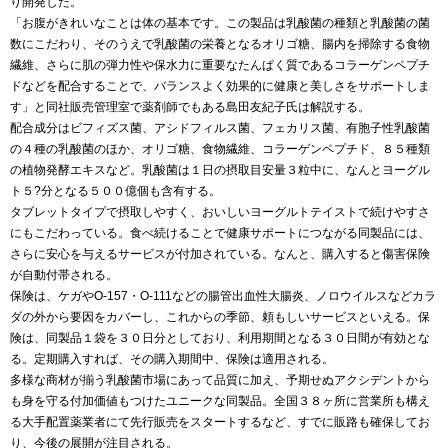
り開発した。
「お腹がきれいなことは体の基本です。この製品は乳酸菌の種類と乳酸菌の菌
数にこだわり、そのうえで乳酸菌の栄養となるオリゴ糖、腸内を掃除する食物
繊維、さらに肌の弾力性や保水力に重要なたんぱく質であるコラーゲンペプチ
ドなどを配合することで、バランスよく効果的に健康と美しさをサポートしま
す」と同社販売管理室で薬剤師でもある島田友紀子氏は解説する。
配合成分はビフィズス菌、アシドフィルス菌、フェカリス菌、有胞子性乳酸菌
の４種の乳酸菌のほか、オリゴ糖、食物繊維、コラーゲンペプチド、８５種類
の植物発酵エキスなど。乳酸菌は１日の摂取目安量３粒中に、なんとヨーグル
ト５?分となる５００億個も含有する。
タブレットタイプで摂取しやすく、おいしいヨーグルトテイストで続けやすさ
にもこだわっている。食べ続けることで健康サポートにつながる同製品には、
さらに安心を与えるサービスが付加されている。なんと、購入すると傷害保険
が自動付帯される。
保険は、ケガや
O-157
・
O-
111
などの腸管出血性大腸炎、ノロウイルスなどカラ
ダの外から要因をカバーし、これからの季節、頼もしいサービスといえる。保
険は、同製品１袋を３０日分としており、利用期間となる３０日間が有効とな
る。定期購入すれば、その購入期間中、保険は適用される。
多様な商材が揃う乳酸菌市場にあって品質に加え、予期せぬアクシデントから
も身を守る付加価値もつけたユニークな同製品。全国３８ヶ所に営業所も構え
る大手配置薬業者にて先行販売をスタートするなど、すでに販路も確保してお
り、今後の展開が注目される。