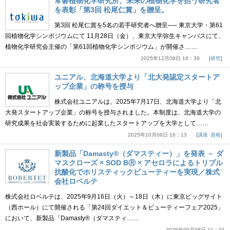
常磐植物化学研究所、未来の植物化学を担う研究者
を表彰「第3回 松尾仁賞」を贈呈。
第3回 松尾仁賞を5名の若手研究者へ贈呈── 東京大学・第61
回植物化学シンポジウムにて 11月28日（金）、東京大学弥生キャンパスにて、
植物化学研究会主催の「第61回植物化学シンポジウム」が開催さ……
2025年12月08日 16：39
研究
ユニアル、北海道大学より「北大発認定スタートア
ップ企業」の称号を授与
株式会社ユニアルは、2025年7月17日、北海道大学より「北
大発スタートアップ企業」の称号を授与されました。本制度は、北海道大学の
研究成果を社会実装するために起業したスタートアップを大学として……
2025年10月08日 16：13
講座･資格
新製品「Damasty®（ダマスティー）」を発表 － ダ
マスクローズ × SOD BⓇ × アセロラによるトリプル
抗酸化でホリスティックビューティーを実現／株式
会社ロベルテ
株式会社ロベルテは、2025年9月16日（火）～18日（木）に東京ビッグサイト
（西ホール）にて開催される「第24回ダイエット＆ビューティーフェア2025」
において、新製品「Damasty®（ダマスティ……
2025年09月08日 11：01