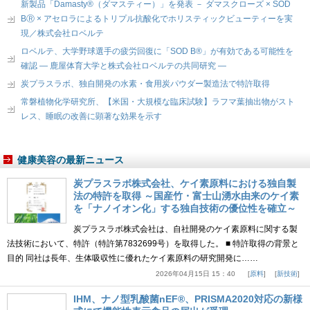
新製品「Damasty®（ダマスティー）」を発表 － ダマスクローズ × SOD
BⓇ × アセロラによるトリプル抗酸化でホリスティックビューティーを実
現／株式会社ロベルテ
ロベルテ、大学野球選手の疲労回復に「SOD B®」が有効である可能性を
確認 ― 鹿屋体育大学と株式会社ロベルテの共同研究 ―
炭プラスラボ、独自開発の水素・食用炭パウダー製造法で特許取得
常磐植物化学研究所、【米国・大規模な臨床試験】ラフマ葉抽出物がスト
レス、睡眠の改善に顕著な効果を示す
健康美容の最新ニュース
炭プラスラボ株式会社、ケイ素原料における独自製
法の特許を取得 ～国産竹・富士山湧水由来のケイ素
を「ナノイオン化」する独自技術の優位性を確立～
炭プラスラボ株式会社は、自社開発のケイ素原料に関する製
法技術において、特許（特許第7832699号）を取得した。 ■ 特許取得の背景と
目的 同社は長年、生体吸収性に優れたケイ素原料の研究開発に……
2026年04月15日 15：40
原料
新技術
IHM、ナノ型乳酸菌nEF®、PRISMA2020対応の新様