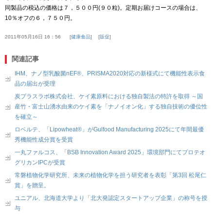
同製品の税込の価格は７，５００円
(
９０粒
)
。定期お届けコースの場合は、
10
％オフの６，７５０円。
2011年05月16日 16：56
健康食品
販促
関連記事
IHM、ナノ型乳酸菌nEF®、PRISMA2020対応の新様式にて機能性表示食
品の届出が受理
炭プラスラボ株式会社、ケイ素原料における独自製法の特許を取得 ～国
産竹・富士山湧水由来のケイ素を「ナノイオン化」する独自技術の優位性
を確立～
ロベルテ、「Lipowheat®」がGulfood Manufacturing 2025にて年間最優
秀機能性成分賞を受賞
一丸ファルコス、「BSB Innovation Award 2025」環境部門にてプロテオ
グリカンIPCが受賞
常磐植物化学研究所、未来の植物化学を担う研究者を表彰「第3回 松尾仁
賞」を贈呈。
ユニアル、北海道大学より「北大発認定スタートアップ企業」の称号を授
与