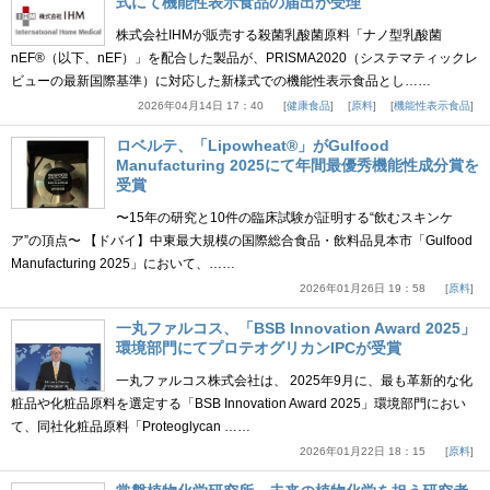
式にて機能性表示食品の届出が受理
株式会社IHMが販売する殺菌乳酸菌原料「ナノ型乳酸菌
nEF®（以下、nEF）」を配合した製品が、PRISMA2020（システマティックレ
ビューの最新国際基準）に対応した新様式での機能性表示食品とし……
2026年04月14日 17：40
健康食品
原料
機能性表示食品
ロベルテ、「Lipowheat®」がGulfood
Manufacturing 2025にて年間最優秀機能性成分賞を
受賞
〜15年の研究と10件の臨床試験が証明する“飲むスキンケ
ア”の頂点〜 【ドバイ】中東最大規模の国際総合食品・飲料品見本市「Gulfood
Manufacturing 2025」において、……
2026年01月26日 19：58
原料
一丸ファルコス、「BSB Innovation Award 2025」
環境部門にてプロテオグリカンIPCが受賞
一丸ファルコス株式会社は、 2025年9月に、最も革新的な化
粧品や化粧品原料を選定する「BSB Innovation Award 2025」環境部門におい
て、同社化粧品原料「Proteoglycan ……
2026年01月22日 18：15
原料