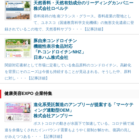
天然香料・天然有効成分のリーディングカンパニー
株式会社ロベルテ
香料発祥の地 南フランス・グラース。香料産業の聖地とし
て、ユネスコ（国連教育科学文化機構）の無形文化遺産に登
録されているこの地で、天然香料サプラ・・・【記事詳細】
豚由来コンドロイチン
機能性表示食品対応
「P-コンドロイチンNHZ」
日本ハム株式会社
関節対応素材として市場に定着している食品原料のコンドロイチン。高齢化
を背景にそのニーズは今後も持続することが見込まれる。そうした中、原料
に対し・・・【記事詳細】
健康美容EXPO 企業特集
進化系受託製造のアンプリーが提案する「マーケテ
ィング連動型OEM」
株式会社アンプリー
ポストコロナの動きが水面下で加速している。コロナ禍で減
速を余儀なくされたインバウンド需要もようやく規制が解かれ、復調の兆し
がみえつつある・・・【記事詳細】