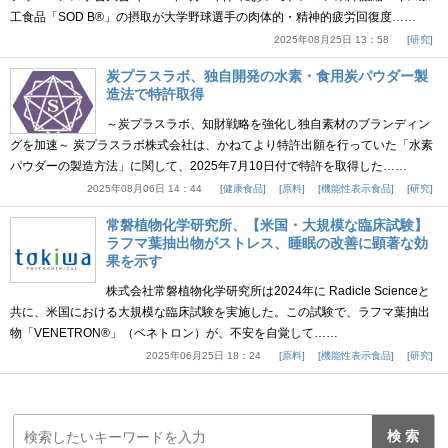
工食品「SOD B®」の摂取が大学野球選手の肉体的・精神的疲労回復度……
2025年08月25日 13：58
研究
炭プラスラボ、独自開発の水素・食用炭パウダー製
造法で特許取得
～炭プラスラボ、知財戦略を強化し独自素材のブランディン
グを加速～ 炭プラスラボ株式会社は、かねてより特許出願を行っていた「水素
パウダーの製造方法」に関して、2025年7月10日付で特許を取得した……
2025年08月06日 14：44
健康食品
原料
機能性表示食品
研究
常磐植物化学研究所、【米国・大規模な臨床試験】
ラフマ葉抽出物がストレス、睡眠の改善に顕著な効
果を示す
株式会社常磐植物化学研究所は2024年に Radicle Scienceと
共に、米国における大規模な臨床試験を実施した。この試験で、ラフマ葉抽出
物「VENETRON®」（ベネトロン）が、不安を自覚して……
2025年06月25日 18：24
原料
機能性表示食品
研究