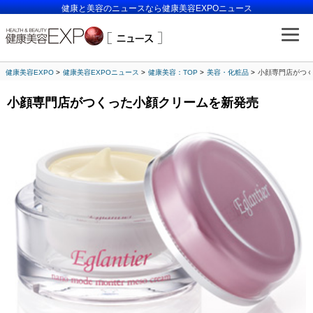
健康と美容のニュースなら健康美容EXPOニュース
健康美容EXPO
健康美容EXPOニュース
健康美容：TOP
美容・化粧品
小顔専門店がつ
小顔専門店がつくった小顔クリームを新発売