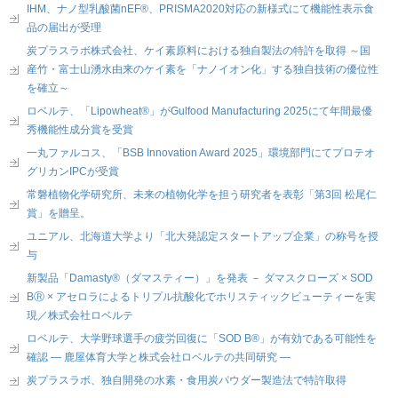
IHM、ナノ型乳酸菌nEF®、PRISMA2020対応の新様式にて機能性表示食
品の届出が受理
炭プラスラボ株式会社、ケイ素原料における独自製法の特許を取得 ～国
産竹・富士山湧水由来のケイ素を「ナノイオン化」する独自技術の優位性
を確立～
ロベルテ、「Lipowheat®」がGulfood Manufacturing 2025にて年間最優
秀機能性成分賞を受賞
一丸ファルコス、「BSB Innovation Award 2025」環境部門にてプロテオ
グリカンIPCが受賞
常磐植物化学研究所、未来の植物化学を担う研究者を表彰「第3回 松尾仁
賞」を贈呈。
ユニアル、北海道大学より「北大発認定スタートアップ企業」の称号を授
与
新製品「Damasty®（ダマスティー）」を発表 － ダマスクローズ × SOD
BⓇ × アセロラによるトリプル抗酸化でホリスティックビューティーを実
現／株式会社ロベルテ
ロベルテ、大学野球選手の疲労回復に「SOD B®」が有効である可能性を
確認 ― 鹿屋体育大学と株式会社ロベルテの共同研究 ―
炭プラスラボ、独自開発の水素・食用炭パウダー製造法で特許取得