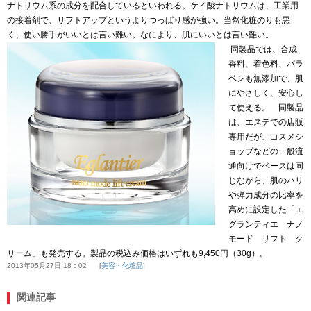
ナトリウム系の成分を配合しているといわれる。ケイ酸ナトリウムは、工業用
の接着剤で、リフトアップというよりつっぱり感が強い。当然化粧のりも悪
く、使い勝手がいいとは言い難い。なにより、肌にいいとは言い難い。
同製品では、合成
香料、着色料、パラ
ベンも無添加で、肌
にやさしく、安心し
て使える。 同製品
は、エステでの店販
専用だが、コスメシ
ョップなどの一般流
通向けでベースは同
じながら、肌のハリ
や弾力成分の比率を
高めに設定した「エ
グランティエ ナノ
モード リフト ク
リーム」も発売する。製品の税込み価格はいずれも9,450円（30g）。
2013年05月27日 18：02
美容・化粧品
関連記事