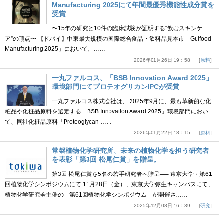
Manufacturing 2025にて年間最優秀機能性成分賞を
受賞
〜15年の研究と10件の臨床試験が証明する“飲むスキンケ
ア”の頂点〜 【ドバイ】中東最大規模の国際総合食品・飲料品見本市「Gulfood
Manufacturing 2025」において、……
2026年01月26日 19：58
原料
一丸ファルコス、「BSB Innovation Award 2025」
環境部門にてプロテオグリカンIPCが受賞
一丸ファルコス株式会社は、 2025年9月に、最も革新的な化
粧品や化粧品原料を選定する「BSB Innovation Award 2025」環境部門におい
て、同社化粧品原料「Proteoglycan ……
2026年01月22日 18：15
原料
常磐植物化学研究所、未来の植物化学を担う研究者
を表彰「第3回 松尾仁賞」を贈呈。
第3回 松尾仁賞を5名の若手研究者へ贈呈── 東京大学・第61
回植物化学シンポジウムにて 11月28日（金）、東京大学弥生キャンパスにて、
植物化学研究会主催の「第61回植物化学シンポジウム」が開催さ……
2025年12月08日 16：39
研究