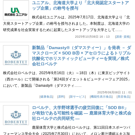
ユニアル、北海道大学より「北大発認定スタートア
ップ企業」の称号を授与
株式会社ユニアルは、2025年7月17日、北海道大学より「北
大発スタートアップ企業」の称号を授与されました。本制度は、北海道大学の
研究成果を社会実装するために起業したスタートアップを大学として……
2025年10月08日 16：13
講座･資格
新製品「Damasty®（ダマスティー）」を発表 － ダ
マスクローズ × SOD BⓇ × アセロラによるトリプル
抗酸化でホリスティックビューティーを実現／株式
会社ロベルテ
株式会社ロベルテは、2025年9月16日（火）～18日（木）に東京ビッグサイト
（西ホール）にて開催される「第24回ダイエット＆ビューティーフェア2025」
において、新製品「Damasty®（ダマスティ……
2025年09月08日 11：01
健康食品
原料
新サービス
機能性表示食品
美容食品
ロベルテ、大学野球選手の疲労回復に「SOD B®」
が有効である可能性を確認 ― 鹿屋体育大学と株式会
社ロベルテの共同研究 ―
鹿屋体育大学と株式会社ロベルテは、第11回日本スポーツパ
フォーマンス学会大会（2025年7月30日）において、メロン果汁濃縮エキス加