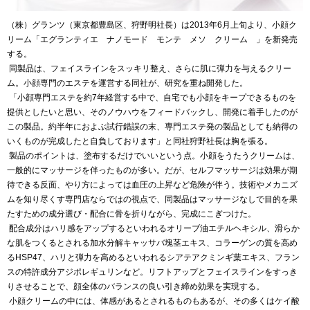
（株）グランツ（東京都豊島区、狩野明社長）は2013年6月上旬より、小顔ク
リーム「エグランティエ ナノモード モンテ メソ クリーム 」を新発売
する。
同製品は、フェイスラインをスッキリ整え、さらに肌に弾力を与えるクリー
ム。小顔専門のエステを運営する同社が、研究を重ね開発した。
「小顔専門エステを約7年経営する中で、自宅でも小顔をキープできるものを
提供としたいと思い、そのノウハウをフィードバックし、開発に着手したのが
この製品。約半年におよぶ試行錯誤の末、専門エステ発の製品としても納得の
いくものが完成したと自負しております」と同社狩野社長は胸を張る。
製品のポイントは、塗布するだけでいいという点。小顔をうたうクリームは、
一般的にマッサージを伴ったものが多い。だが、セルフマッサージは効果が期
待できる反面、やり方によっては血圧の上昇など危険が伴う。技術やメカニズ
ムを知り尽くす専門店ならではの視点で、同製品はマッサージなしで目的を果
たすための成分選び・配合に骨を折りながら、完成にこぎつけた。
配合成分はハリ感をアップするといわれるオリーブ油エチルヘキシル、滑らか
な肌をつくるとされる加水分解キャッサバ塊茎エキス、コラーゲンの質を高め
るHSP47、ハリと弾力を高めるといわれるシアテアクミンギ葉エキス、フラン
スの特許成分アジポレギュリンなど。リフトアップとフェイスラインをすっき
りさせることで、顔全体のバランスの良い引き締め効果を実現する。
小顔クリームの中には、体感があるとされるものもあるが、その多くはケイ酸