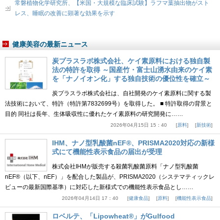
常磐植物化学研究所、【米国・大規模な臨床試験】ラフマ葉抽出物がスト
レス、睡眠の改善に顕著な効果を示す
健康美容の最新ニュース
炭プラスラボ株式会社、ケイ素原料における独自製
法の特許を取得 ～国産竹・富士山湧水由来のケイ素
を「ナノイオン化」する独自技術の優位性を確立～
炭プラスラボ株式会社は、自社開発のケイ素原料に関する製
法技術において、特許（特許第7832699号）を取得した。 ■ 特許取得の背景と
目的 同社は長年、生体吸収性に優れたケイ素原料の研究開発に……
2026年04月15日 15：40
原料
新技術
IHM、ナノ型乳酸菌nEF®、PRISMA2020対応の新様
式にて機能性表示食品の届出が受理
株式会社IHMが販売する殺菌乳酸菌原料「ナノ型乳酸菌
nEF®（以下、nEF）」を配合した製品が、PRISMA2020（システマティックレ
ビューの最新国際基準）に対応した新様式での機能性表示食品とし……
2026年04月14日 17：40
健康食品
原料
機能性表示食品
ロベルテ、「Lipowheat®」がGulfood