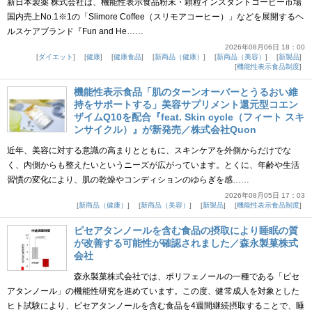
新日本製薬 株式会社は、機能性表示食品粉末・顆粒インスタントコーヒー市場
国内売上No.1※1の「Slimore Coffee（スリモアコーヒー）」などを展開するヘ
ルスケアブランド『Fun and He……
2026年08月06日 18：00
ダイエット
健康
健康食品
新商品（健康）
新商品（美容）
新製品
機能性表示食品制度
機能性表示食品「肌のターンオーバーとうるおい維
持をサポートする」美容サプリメント還元型コエン
ザイムQ10を配合『feat. Skin cycle（フィート スキ
ンサイクル）』が新発売／株式会社Quon
近年、美容に対する意識の高まりとともに、スキンケアを外側からだけでな
く、内側からも整えたいというニーズが広がっています。とくに、年齢や生活
習慣の変化により、肌の乾燥やコンディションのゆらぎを感……
2026年08月05日 17：03
新商品（健康）
新商品（美容）
新製品
機能性表示食品制度
ピセアタンノールを含む食品の摂取により睡眠の質
が改善する可能性が確認されました／森永製菓株式
会社
森永製菓株式会社では、ポリフェノールの一種である「ピセ
アタンノール」の機能性研究を進めています。この度、健常成人を対象とした
ヒト試験により、ピセアタンノールを含む食品を4週間継続摂取することで、睡