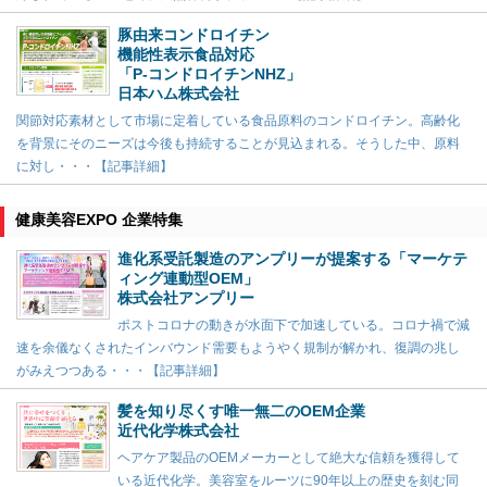
豚由来コンドロイチン
機能性表示食品対応
「P-コンドロイチンNHZ」
日本ハム株式会社
関節対応素材として市場に定着している食品原料のコンドロイチン。高齢化
を背景にそのニーズは今後も持続することが見込まれる。そうした中、原料
に対し・・・【記事詳細】
健康美容EXPO 企業特集
進化系受託製造のアンプリーが提案する「マーケテ
ィング連動型OEM」
株式会社アンプリー
ポストコロナの動きが水面下で加速している。コロナ禍で減
速を余儀なくされたインバウンド需要もようやく規制が解かれ、復調の兆し
がみえつつある・・・【記事詳細】
髪を知り尽くす唯一無二のOEM企業
近代化学株式会社
ヘアケア製品のOEMメーカーとして絶大な信頼を獲得して
いる近代化学。美容室をルーツに90年以上の歴史を刻む同