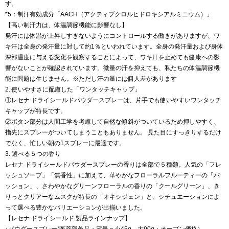
す。
*5：制汗有効成分「AACH（アクティブクロルヒドロキシアルミニウム）」
【高い制汗力は、体温調節機能に影響なし】
発汗には体温が上昇しすぎないようにコントロールする働きがありますが、ワ
キ汗は全身の発汗量に対して約1％といわれています。全身の発汗量および身体
深部温度に与える変化を観察することによって、ワキ汗を止めても健康への影
響がないことが確認されています。微量の汗を抑えても、私たちの体温調節機
能に問題は生じません。※ただし汗の量には個人差があります
2. 使いやすさに配慮した「ワンタッチキャップ」
①レセナ ドライシールドパウダースプレーは、片手でも使いやすいワンタッチ
キャップが特長です。
②ボタン部分は人間工学を考慮して自然な傾斜がついているため押しやすく、
指先にスプレーがついてしまうこともありません。 見た目にすっきりするだけ
でなく、忙しい朝の1スプレーに最適です。
3. 選べる５つの香り
レセナ ドライシールドパウダースプレーの香りは全部で５種類。人気の「フレ
ッシュソープ」「無香性」に加えて、華やかなフローラルフルーティーの「パ
ッション」、さわやかなグリーンフローラルの香りの「クールグリーン」、き
りっとクリアーなムスクが特長の「オキシジェン」と、シチュエーションによ
って選べる豊かなバリエーションが出揃いました。
【レセナ ドライシールド 製品ラインナップ】
･パウダースプレー(医薬部外品・容量＝小45g、大90g：オープン価格）