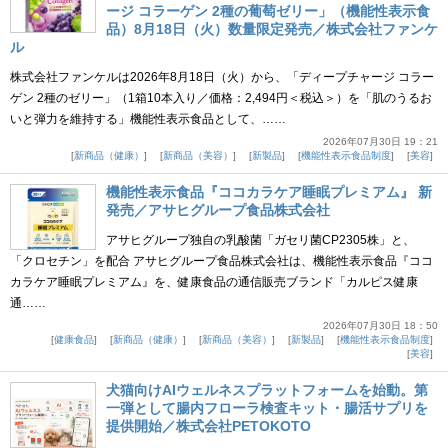
ージ コラーゲン 2種の葡萄ゼリー」（機能性表示食
品）8月18日（火）数量限定発売／株式会社ファンケ
ル
株式会社ファンケルは2026年8月18日（火）から、「ディープチャージ コラー
ゲン 2種のゼリー」（1箱10本入り／価格：2,494円＜税込＞）を「肌のうるお
いと弾力を維持する」機能性表示食品として、……
2026年07月30日 19：21
新商品（健康）
新商品（美容）
新製品
機能性表示食品制度
美容
機能性表示食品『ココカラケア睡眠プレミアム』 新
発売／アサヒグループ食品株式会社
アサヒグループ独自の乳酸菌「ガセリ菌CP2305株」と、
「クロセチン」を配合 アサヒグループ食品株式会社は、機能性表示食品『ココ
カラケア睡眠プレミアム』を、健康食品の通信販売ブランド「カルピス健康
通……
2026年07月30日 18：50
健康食品
新商品（健康）
新商品（美容）
新製品
機能性表示食品制度
美容
犬猫向けAIウェルネスプラットフォームを始動。第
一弾として腸内フローラ検査キット・腸活サプリを
提供開始／株式会社PETOKOTO