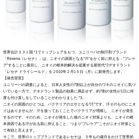
世界合計３３ヶ国 *1でトップシェアをもつ、ユニリーバの制汗剤ブランド
「Rexena（レセナ）」は、ニオイの原因となる“汗”をかく前に抑える：“プレケ
ア”することに着目し、ニオイの根本的解決を提案する新世代*2デオドラント
「レセナ ドライシールド」を２010年２月1５日（月）に新発売します。
【発売背景】
ユニリーバの調査によると、日本人女性の7割以上が自分のワキのニオイに気づ
いている一方で、デオドラント製品の効果に満足せず、約7割の女性が1日に何
度も付け直しをしていることがわかりました *3。
ニオイの原因のひとつは、バクテリアのエサとなる“汗”です。汗そのものにニオ
イはありませんが、汗を放っておくことでバクテリアが増殖し、ニオイが発生
するのです。そのため、ニオイが発生した後のニオイ対策よりも、ニオイの根
本原因である汗が出る前に抑えること、つまり“プレケア”こそがニオイ対策とし
て有効と言えます。
そこで、世界のトップブランドであるレセナは、５年もの歳月をかけて世界的