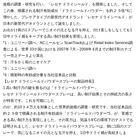
規模の調査・研究を行い、「レセナ ドライシールド」を開発しました。そして
この春、噴霧される制汗有効成分「ドライシールドパウダー」を約２.５倍*4に
増やした、プレケアタイプの新世代デオドラント「レセナ ドライシールド」が
日本の新世代デオドラントとして誕生しました。
お出かけ前の1スプレーでニオイの元となる汗を抑え、付け直しをしなくても1
日中ドライ感をキープする高い制汗効果を実現しました。
*1：ユニリーバ調べ。ACニールセン ScanTrackおよび Retail Index Services調
査による、世界 33ケ国における 2007年 7月～2008年 6月までの制汗剤カテゴ
リー売上データより算出
*2：汗をかく前のニオイケア
*3：ユニリーバ調べ
*4：噴射時の有効成分量を当社従来品と比較
【レセナ ドライシールドパウダースプレーの製品特長】
1.高い制汗力の鍵を握るのは「ドライシールドパウダー」
レセナ ドライシールドパウダースプレーは、高い制汗効果とその持続力の長さ
が特長です。これを可能にした
のが、約10３４万人を対象とした世界的規模の調査・研究です。当社従来品比
約２.５倍で噴霧される制汗有効成分「ドライシールドパウダー*5」が、実感で
きる高い制汗力を実現しました。その実力は、気温５8℃の環境下のテストでも
証明されました。レセナ ドライシールドパウダースプレーは、朝に1回のスプ
レーで、気になるニオイの元となる汗を抑え、1日中ドライ感が長続きしま