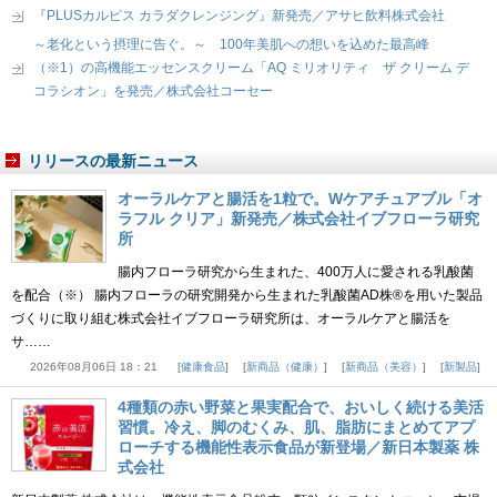
『PLUSカルピス カラダクレンジング』新発売／アサヒ飲料株式会社
～老化という摂理に告ぐ。～ 100年美肌への想いを込めた最高峰
（※1）の高機能エッセンスクリーム「AQ ミリオリティ ザ クリーム デ
コラシオン」を発売／株式会社コーセー
リリースの最新ニュース
オーラルケアと腸活を1粒で。Wケアチュアブル「オ
ラフル クリア」新発売／株式会社イブフローラ研究
所
腸内フローラ研究から生まれた、400万人に愛される乳酸菌
を配合（※） 腸内フローラの研究開発から生まれた乳酸菌AD株®を用いた製品
づくりに取り組む株式会社イブフローラ研究所は、オーラルケアと腸活を
サ……
2026年08月06日 18：21
健康食品
新商品（健康）
新商品（美容）
新製品
4種類の赤い野菜と果実配合で、おいしく続ける美活
習慣。冷え、脚のむくみ、肌、脂肪にまとめてアプ
ローチする機能性表示食品が新登場／新日本製薬 株
式会社