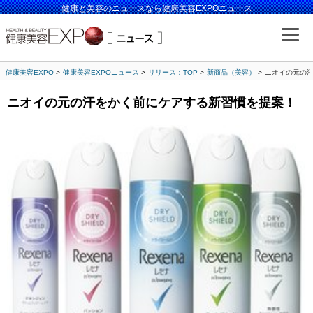
健康と美容のニュースなら健康美容EXPOニュース
健康美容EXPO
健康美容EXPOニュース
リリース：TOP
新商品（美容）
ニオイの元の
ニオイの元の汗をかく前にケアする新習慣を提案！