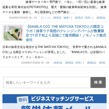
健康データ × AI + 専門家で、一生に、一匹一匹に最適な健康
提案を実現 株式会社PETOKOTOは、愛犬・愛猫の健康寿命延伸を目指し、健康
データを蓄積・解析し、AIと獣医師などの専門家が……
2026年07月29日 18：51
ペット
新商品（健康）
新商品（美容）
新製品
【BANILA CO】THE MATCHA TOKYOとの限定コ
ラボ！抹茶ラテ発想のクレンジングバームが数量限
定で7月下旬より店頭にて販売開始！／モノック株式
会社
日本の抹茶文化を発信するTHE MATCHA TOKYOと、世界中で愛されるBANILA
COによる限定コラボレーションが実現しました。 「BANILA CO」は全国のバ
ラエティストア、ドン・キホー……
2026年07月29日 18：28
化粧品
新商品（美容）
新製品
美容