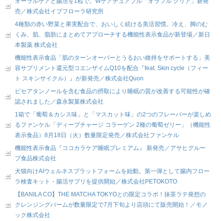
オーラルケアと腸活を1粒で。Wケアチュアブル「オラフル クリア」新発
売／株式会社イブフローラ研究所
4種類の赤い野菜と果実配合で、おいしく続ける美活習慣。冷え、脚のむ
くみ、肌、脂肪にまとめてアプローチする機能性表示食品が新登場／新日
本製薬 株式会社
機能性表示食品「肌のターンオーバーとうるおい維持をサポートする」美
容サプリメント還元型コエンザイムQ10を配合『feat. Skin cycle（フィー
ト スキンサイクル）』が新発売／株式会社Quon
ピセアタンノールを含む食品の摂取により睡眠の質が改善する可能性が確
認されました／森永製菓株式会社
1箱で「葡萄＆カシス味」と「マスカット味」の2つのフレーバーが楽しめ
るファンケル「ディープチャージ コラーゲン 2種の葡萄ゼリー」（機能性
表示食品）8月18日（火）数量限定発売／株式会社ファンケル
機能性表示食品『ココカラケア睡眠プレミアム』 新発売／アサヒグルー
プ食品株式会社
犬猫向けAIウェルネスプラットフォームを始動。第一弾として腸内フロー
ラ検査キット・腸活サプリを提供開始／株式会社PETOKOTO
【BANILA CO】THE MATCHA TOKYOとの限定コラボ！抹茶ラテ発想の
クレンジングバームが数量限定で7月下旬より店頭にて販売開始！／モノ
ック株式会社