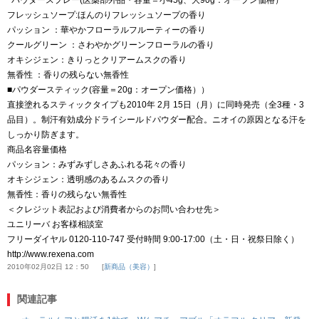
フレッシュソープ:ほんのりフレッシュソープの香り
パッション ：華やかフローラルフルーティーの香り
クールグリーン ：さわやかグリーンフローラルの香り
オキシジェン：きりっとクリアームスクの香り
無香性 ：香りの残らない無香性
■パウダースティック(容量＝20g：オープン価格））
直接塗れるスティックタイプも2010年 2月 15日（月）に同時発売（全3種・3
品目）。制汗有効成分ドライシールドパウダー配合。ニオイの原因となる汗を
しっかり防ぎます。
商品名容量価格
パッション：みずみずしさあふれる花々の香り
オキシジェン：透明感のあるムスクの香り
無香性：香りの残らない無香性
＜クレジット表記および消費者からのお問い合わせ先＞
ユニリーバ お客様相談室
フリーダイヤル 0120-110-747 受付時間 9:00-17:00（土・日・祝祭日除く）
http://www.rexena.com
2010年02月02日 12：50
新商品（美容）
関連記事