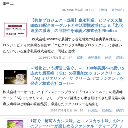
眠中……
2026年08月04日 20：09
原料
研究報告
【共創プロジェクト成果】森永乳業、ビフィズス菌
BB536配合ヨーグルトと生活習慣改善による「老化
速度の減速」の可能性を確認／株式会社Rhelixa
株式会社Rhelixaが展開する老化研究の社会実装を推進し、
ロンジェビティの実現を目指す「エピクロック®共創プロジェクト」に参画い
ただいている森永乳業株式会社が、同社と連携……
2026年07月31日 17：47
原料
研究報告
美容
調査
～老化という摂理に告ぐ。～ 100年美肌への想いを
込めた最高峰（※1）の高機能エッセンスクリーム
「AQ ミリオリティ ザ クリーム デコラシオン」を
発売／株式会社コーセー
株式会社コーセーは、ハイプレステージブランド『コスメデコルテ』の最高峰
ライン「AQ ミリオリティ」より、ブランド誕生から磨き続けてきた最先端の美
容皮膚科学と独自の官能品質、卓越したテクノロジーを結集し……
2026年07月31日 10：26
化粧品
新製品
美容
1箱で「葡萄＆カシス味」と「マスカット味」の2つ
のフレーバーが楽しめるファンケル「ディープチャ