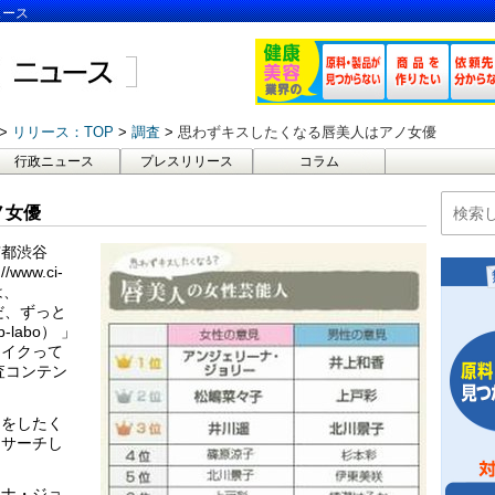
ュース
リリース：TOP
調査
思わずキスしたくなる唇美人はアノ女優
行政ニュース
プレスリリース
コラム
ノ女優
京都渋谷
ww.ci-
は、
だ、ずっと
b-labo） 」
メイクって
査コンテン
スをしたく
リサーチし
ーナ・ジョ