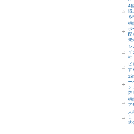
4
慣
る
機
ポ
配
発
シ
イ
社
ピ
す
1
ー
ン
数
機
ア
犬
し
式