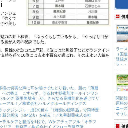
香】
のアンジェ
健
」「強くて
強さや美し
が魅力の井上和香。「ぷっくらしているから」「やっぱり目が
れる唇が人気の秘訣でした。
ラース
遥、男性の2位には上戸彩、3位には北川景子などがランクイン
（国連
な支持を得て10位には吉永小百合が選ばれ、その末永い人気を
登録さ
ラ・・
客様の切実な声に耳を傾けてたどり着いた、肌の「薄層
」への答え こすらず、うるおす朝夜別オールインワン
関節対
ハルメク 薬用美肌液」が、さらなる高機能化を遂げてリ
原料の
ューアル！／株式会社ハルメクホールディングス
ニーズ
ラックジンジャー成分6種を「1種類の標準品」で同時定
そうし
！新分析法（RMS法）を確立！／丸善製薬株式会社
ーラルケアと腸活を1粒で。Wケアチュアブル「オラフ
健
 クリア」新発売／株式会社イブフローラ研究所