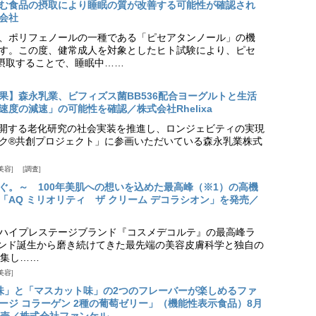
む食品の摂取により睡眠の質が改善する可能性が確認され
会社
、ポリフェノールの一種である「ピセアタンノール」の機
す。この度、健常成人を対象としたヒト試験により、ピセ
摂取することで、睡眠中……
果】森永乳業、ビフィズス菌BB536配合ヨーグルトと生活
度の減速」の可能性を確認／株式会社Rhelixa
aが展開する老化研究の社会実装を推進し、ロンジェビティの実現
ク®共創プロジェクト」に参画いただいている森永乳業株式
美容
調査
ぐ。～ 100年美肌への想いを込めた最高峰（※1）の高機
「AQ ミリオリティ ザ クリーム デコラシオン」を発売／
ハイプレステージブランド『コスメデコルテ』の最高峰ラ
ランド誕生から磨き続けてきた最先端の美容皮膚科学と独自の
集し……
美容
味」と「マスカット味」の2つのフレーバーが楽しめるファ
ージ コラーゲン 2種の葡萄ゼリー」（機能性表示食品）8月