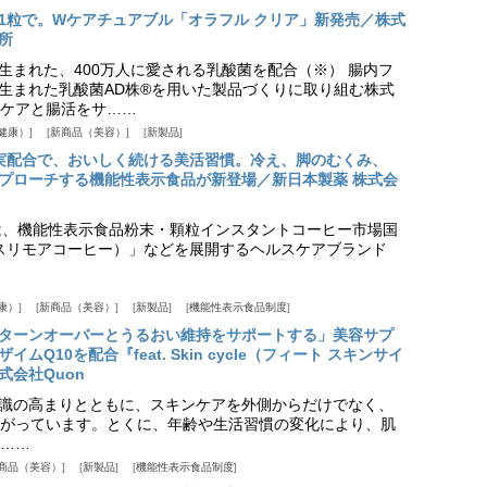
1粒で。Wケアチュアブル「オラフル クリア」新発売／株式
所
生まれた、400万人に愛される乳酸菌を配合（※） 腸内フ
生まれた乳酸菌AD株®を用いた製品づくりに取り組む株式
ケアと腸活をサ……
健康）
新商品（美容）
新製品
実配合で、おいしく続ける美活習慣。冷え、脚のむくみ、
プローチする機能性表示食品が新登場／新日本製薬 株式会
は、機能性表示食品粉末・顆粒インスタントコーヒー市場国
offee（スリモアコーヒー）」などを展開するヘルスケアブランド
康）
新商品（美容）
新製品
機能性表示食品制度
ターンオーバーとうるおい維持をサポートする」美容サプ
Q10を配合『feat. Skin cycle（フィート スキンサイ
式会社Quon
識の高まりとともに、スキンケアを外側からだけでなく、
がっています。とくに、年齢や生活習慣の変化により、肌
……
商品（美容）
新製品
機能性表示食品制度