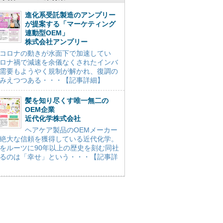
進化系受託製造のアンプリー
が提案する「マーケティング
連動型OEM」
株式会社アンプリー
コロナの動きが水面下で加速してい
ロナ禍で減速を余儀なくされたインバ
需要もようやく規制が解かれ、復調の
みえつつある・・・【記事詳細】
髪を知り尽くす唯一無二の
OEM企業
近代化学株式会社
ヘアケア製品のOEMメーカー
絶大な信頼を獲得している近代化学。
をルーツに90年以上の歴史を刻む同社
るのは「幸せ」という・・・【記事詳