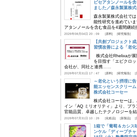
ピセアタンノールを含
ました／森永製菓株式
森永製菓株式会社では
能性研究を進めていま
アタンノールを含む食品を4週間継続
2026年08月04日 20：09
原料
研究報告
【共創プロジェクト成
習慣改善による「老化速
株式会社Rhelix
を目指す「エピクロッ
会社が、同社と連携……
2026年07月31日 17：47
原料
研究報告
～老化という摂理に告
能エッセンスクリーム
株式会社コーセー
株式会社コーセーは、
イン「AQ ミリオリティ」より、ブ
官能品質、卓越したテクノロジーを結
2026年07月31日 10：26
化粧品
新製品
1箱で「葡萄＆カシス
ンケル「ディープチャ