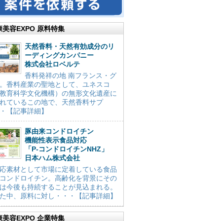
康美容EXPO 原料特集
天然香料・天然有効成分のリ
ーディングカンパニー
株式会社ロベルテ
香料発祥の地 南フランス・グ
。香料産業の聖地として、ユネスコ
教育科学文化機構）の無形文化遺産に
れているこの地で、天然香料サプ
・【記事詳細】
豚由来コンドロイチン
機能性表示食品対応
「P-コンドロイチンNHZ」
日本ハム株式会社
応素材として市場に定着している食品
コンドロイチン。高齢化を背景にその
は今後も持続することが見込まれる。
た中、原料に対し・・・【記事詳細】
康美容EXPO 企業特集