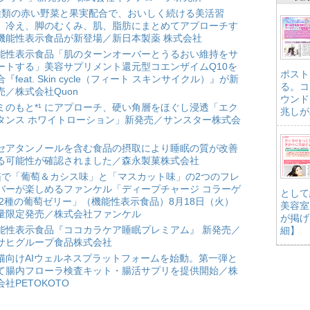
種類の赤い野菜と果実配合で、おいしく続ける美活習
。冷え、脚のむくみ、肌、脂肪にまとめてアプローチす
機能性表示食品が新登場／新日本製薬 株式会社
能性表示食品「肌のターンオーバーとうるおい維持をサ
ートする」美容サプリメント還元型コエンザイムQ10を
ポスト
合『feat. Skin cycle（フィート スキンサイクル）』が新
る。コ
売／株式会社Quon
ウンド
ミのもと*¹ にアプローチ、硬い角層をほぐし浸透「エク
兆しが
タンス ホワイトローション」新発売／サンスター株式会
セアタンノールを含む食品の摂取により睡眠の質が改善
る可能性が確認されました／森永製菓株式会社
箱で「葡萄＆カシス味」と「マスカット味」の2つのフレ
バーが楽しめるファンケル「ディープチャージ コラーゲ
として
 2種の葡萄ゼリー」（機能性表示食品）8月18日（火）
美容室
量限定発売／株式会社ファンケル
が掲げ
能性表示食品『ココカラケア睡眠プレミアム』 新発売／
細】
サヒグループ食品株式会社
猫向けAIウェルネスプラットフォームを始動。第一弾と
て腸内フローラ検査キット・腸活サプリを提供開始／株
会社PETOKOTO