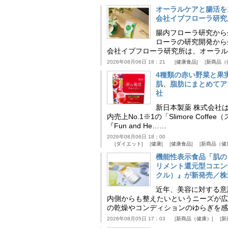
オーラルケアと腸活を
会社イブフローラ研究
腸内フローラ研究から
ローラの研究開発から
会社イブフローラ研究所は、オーラル
2026年08月06日 18：21
健康食品
新商品（
4種類の赤い野菜と果
肌、脂肪にまとめてア
社
新日本製薬 株式会社
内売上No.1※1の「Slimore C
『Fun and He……
2026年08月06日 18：00
ダイエット
健康
健康食品
新商品（健
機能性表示食品「肌の
リメント還元型コエンザイム
クル）』が新発売／株
近年、美容に対する意
内側からも整えたいというニーズが広
の乾燥やコンディションのゆらぎを感
2026年08月05日 17：03
新商品（健康）
新