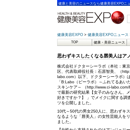
健康と美容のニュースなら健康美容EXPOニ
健康美容EXPO
健康美容EXPOニュース
TOP
健康・美容ニュース
思わずキスしたくなる唇美人はア
株式会社ドクターシーラボ（本社：東
区、代表取締役社長：石原智美、（http://w
labo.com）以下、ドクターシーラボ）
「B:Labo（ビーラボ）～ふれてるあい
スキンケア～ （http://www.ci-labo.com/
で最新の研究結果【女子のみなさん、
好きですか？】 」でメイクに関する調
ツを公開しました。
10代～50代の男女250人に、思わずキ
なるような「唇美人」の女性芸能人を
ました。
【女性から支持されたのはアンジェリ