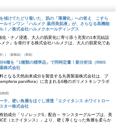
を傾けてたどり着いた、肌の「薄層化」への答え こすら
ールインワン「ハルメク 薬用美肌液」が、さらなる高機能
ル！／株式会社ハルメクホールディングス
ア強化・ナノ浸透。大人の肌変化に寄り添う充実の1本完結設
『ハルメク』を発行する株式会社ハルメクは、大人の肌変化であ
容）
新製品
美容
分6種を「1種類の標準品」で同時定量！新分析法（RMS
薬株式会社
料となる天然由来成分を製造する丸善製薬株式会社は、ブ
pferia parviflora）に含まれる6種のポリメトキシフラボ
品制度
プローチ、硬い角層をほぐし浸透「エクイタンス ホワイトロー
スター株式会社
美白有効成分「リノレックS」配合～ サンスターグループは、美
ANCE（エクイタンス）」より、硬く厚くなった角層を柔らか