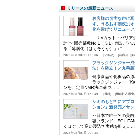
リリースの最新ニュース
お客様の切実な声に耳
ず、うるおす朝夜別オ
化を遂げてリニューア
～ UVカット・バリ
計 〜 販売部数No.1（※1）雑誌
る「薄層化（はくそうか）」に……
2026年08月07日 17：36
化粧品
新商品（美
ブラックジンジャー成
法）を確立！／丸善製
健康食品や化粧品の原
ラックジンジャー（Kaem
ンを、定量NMR法に基づ……
2026年08月07日 16：49
原料
機能性表示食
シミのもと*¹ にア
ション」新発売／サン
～日本で唯一*² の
容ブランド「EQUIT
くほぐして高い浸透*³ 実感を叶え……
2026年08月07日 09：44