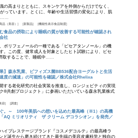
識の高まりとともに、スキンケアを外側からだけでなく、
がっています。とくに、年齢や生活習慣の変化により、肌
……
商品（美容）
新製品
機能性表示食品制度
む食品の摂取により睡眠の質が改善する可能性が確認され
会社
、ポリフェノールの一種である「ピセアタンノール」の機
す。この度、健常成人を対象としたヒト試験により、ピセ
摂取することで、睡眠中……
果】森永乳業、ビフィズス菌BB536配合ヨーグルトと生活
度の減速」の可能性を確認／株式会社Rhelixa
aが展開する老化研究の社会実装を推進し、ロンジェビティの実現
ク®共創プロジェクト」に参画いただいている森永乳業株式
美容
調査
ぐ。～ 100年美肌への想いを込めた最高峰（※1）の高機
「AQ ミリオリティ ザ クリーム デコラシオン」を発売／
ハイプレステージブランド『コスメデコルテ』の最高峰ラ
ランド誕生から磨き続けてきた最先端の美容皮膚科学と独自の