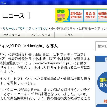
ュース
リリース：TOP
アットプレス
小林製薬通販サイトに行動ターゲティングLPO
行政ニュース
プレスリリース
コラム
グLPO「ad insight」を導入
港区、代表取締役社長：山田 賢治、以下 アクティブコア）
央区、代表取締役社長：小林 豊、以下 小林製薬）が運営する
販サイト）」( www2.kobayashi.co.jp/ ）に行動ター
アド・インサイト）」を導入し、今月より同サイトを訪れるユーザに対
始しました。
ンセット、ヒフミドといった栄養補助食品や化粧品を取り扱う
イト」を運営しています。
ゲットやニーズが異なるため、多くの商品を取り扱うオンライ
いことがマーケティング上の課題となっていました。そのた
合わせて商品掲載を行い、サイト内の機会損失を軽減すること