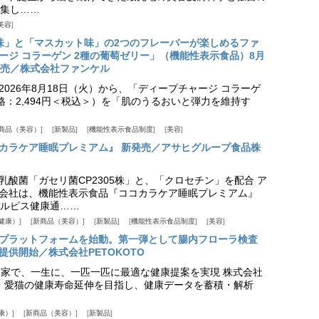
集し……
美容
味」と「マスカット味」の2つのフレーバーが楽しめるファ
ージ コラーゲン 2種の葡萄ゼリー」（機能性表示食品）8月
発売／株式会社ファンケル
026年8月18日（火）から、「ディープチャージ コラーゲ
価格：2,494円＜税込＞）を「肌のうるおいと弾力を維持す
商品（美容）
新製品
機能性表示食品制度
美容
カラケア睡眠プレミアム』 新発売／アサヒグループ食品株
乳酸菌「ガセリ菌CP2305株」と、「クロセチン」を配合 ア
会社は、機能性表示食品『ココカラケア睡眠プレミアム』
ルピス健康通……
健康）
新商品（美容）
新製品
機能性表示食品制度
美容
スプラットフォームを始動。第一弾として腸内フローラ検査
供開始／株式会社PETOKOTO
+ 専門家で、一生に、一匹一匹に最適な健康提案を実現 株式会社
愛犬・愛猫の健康寿命延伸を目指し、健康データを蓄積・解析
康）
新商品（美容）
新製品