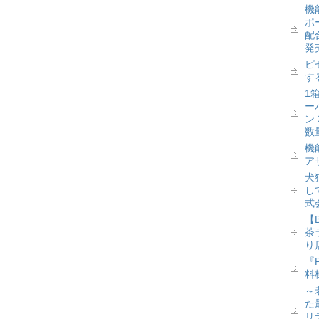
機
ポ
配
発
ピ
す
1
ー
ン
数
機
ア
犬
し
式
【
茶
り
『
料
～
た
リ