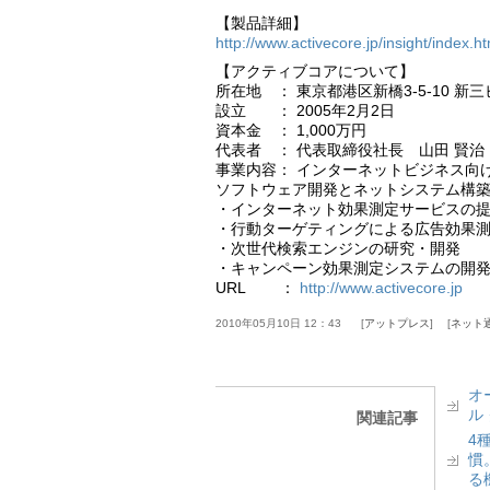
【製品詳細】
http://www.activecore.jp/insight/index.ht
【アクティブコアについて】
所在地 ： 東京都港区新橋3-5-10 新三
設立 ： 2005年2月2日
資本金 ： 1,000万円
代表者 ： 代表取締役社長 山田 賢治
事業内容： インターネットビジネス向
ソフトウェア開発とネットシステム構
・インターネット効果測定サービスの
・行動ターゲティングによる広告効果
・次世代検索エンジンの研究・開発
・キャンペーン効果測定システムの開
URL ：
http://www.activecore.jp
2010年05月10日 12：43
アットプレス
ネット
オ
ル
関連記事
4
慣
る