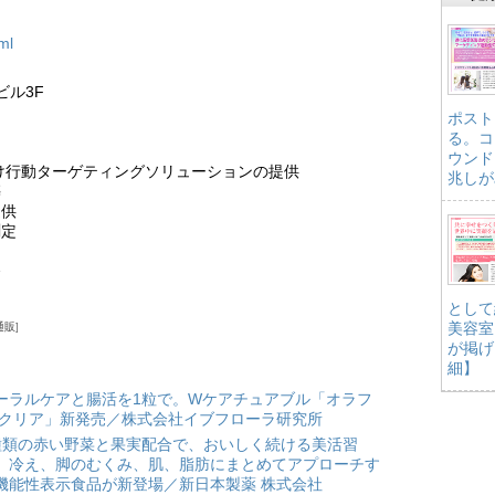
ml
ビル3F
ポスト
る。コ
ウンド
け行動ターゲティングソリューションの提供
兆しが
築
提供
測定
発
として
美容室
通販
が掲げ
細】
ーラルケアと腸活を1粒で。Wケアチュアブル「オラフ
 クリア」新発売／株式会社イブフローラ研究所
種類の赤い野菜と果実配合で、おいしく続ける美活習
。冷え、脚のむくみ、肌、脂肪にまとめてアプローチす
機能性表示食品が新登場／新日本製薬 株式会社