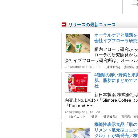
ー
リリースの最新ニュース
オーラルケアと腸活を
会社イブフローラ研究
腸内フローラ研究から
ローラの研究開発から
会社イブフローラ研究所は、オーラル
2026年08月06日 18：21
健康食品
新商品（
4種類の赤い野菜と果
肌、脂肪にまとめてア
社
新日本製薬 株式会社
内売上No.1※1の「Slimore C
『Fun and He……
2026年08月06日 18：00
ダイエット
健康
健康食品
新商品（健
機能性表示食品「肌の
リメント還元型コエンザイム
クル）』が新発売／株