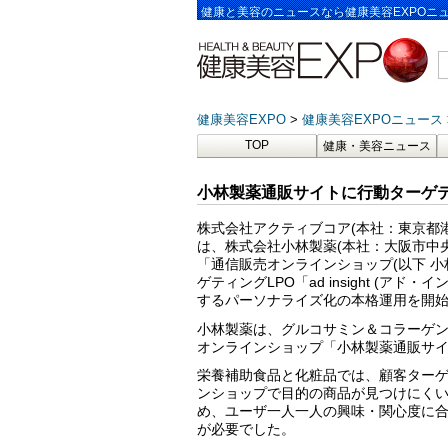
健康と美容のニュースなら健康美容EXPOニ
健康美容EXPO
健康美容EXPOニュース
TOP
健康・美容ニュース
小林製薬通販サイトに行動ターゲティン
株式会社アクティブコア(本社：東京都
は、株式会社小林製薬(本社：大阪市中
「通信販売オンラインショップ(以下 小林製薬通
ゲティングLPO「ad insight (
するパーソナライズ化の本格運用を開
小林製薬は、グルコサミン＆コラーゲ
オンラインショップ「小林製薬通販サ
栄養補助食品と化粧品では、顧客ター
ンショップで目的の商品が見つけにく
め、ユーザ一人一人の興味・関心度に
が必要でした。