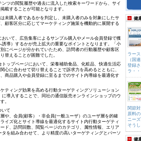
品コンテンツの閲覧履歴や過去に流入した検索キーワードから、サイ
を掲載することが可能となります。
又は未購入者であるかを判定し、未購入者のみを対象にしたサ
健
ど、顧客区分に応じてマーケティング施策を機動的に展開する
において、広告集客によるサンプル購入やメール会員登録で獲
へ誘導）するかが売上拡大の重要なポイントとなります。「小
品別にページが分かれていたため、訪問者の行動履歴や顧客区
ラース
切り替えることが困難でした。
（国連
り、総合トップページにおいて、栄養補助食品、化粧品、快適生活応
登録さ
の関心に合わせて切り替えることで訴求力を高めるとともに、
ラ・・
し、商品購入や会員登録に至るまでのサイト内導線を最適化す
ーケティング効果を高める行動ターゲティングソリューション
サイト」に導入することで、同社の通信販売オンラインショップのウ
ます。
関節対
について
原料の
層や、会員(顧客）・非会員(一般ユーザ）のユーザ層を的確
ニーズ
ナライズ化とサイト導線を最適化するサイト内行動ターゲティ
そうし
ワード、訪問回数、閲覧ページのカテゴリ、属性情報、エリア
ータを組み合わせて、より精度の高いターゲティングとパーソ
健