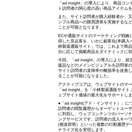
「ad insight」の導入により、商
ト訪問者の関心度の高い商品アイテム
また、サイト訪問者が購入経験者か、
ンプル商品への購買誘発を実施するな
ことが可能となります。
ECや通販サイトのマーケティング戦略
得した見込客を、いかに顧客化(本購入
林製薬通販サイト」では、これまで商
分に応じて掲載商品をダイナミックに
今回、「ad insight」の導入によ
援品などのメインビジュアルを訪問者
サイト訪問者の直帰率や離脱率を改善
ることが可能になりました。
アクティブコアは、ウェブサイトのマ
「ad insight」を「小林製薬通販
ェブサイト価値の最大化をサポートし
●「ad insight(アド・インサイト）」
訪問者の閲覧履歴からターゲットユーザ
に判別し、ウェブコンテンツのパーソ
ングサービスです。訪問者の流入キー
(都道府県）といった複数の行動履歴デ
ナライズ化を実現します。