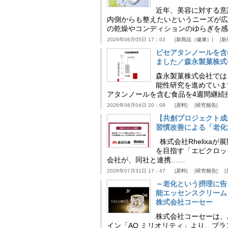
近年、美容に対する意
内側からも整えたいというニーズが広
の乾燥やコンディションのゆらぎを感
2026年08月05日 17：03
新商品（健康）
新
ピセアタンノールを含
ました／森永製菓株式
森永製菓株式会社では
能性研究を進めていま
アタンノールを含む食品を4週間継続
2026年08月04日 20：09
原料
研究報告
【共創プロジェクト成
習慣改善による「老化速
株式会社Rhelix
を目指す「エピクロッ
会社が、同社と連携……
2026年07月31日 17：47
原料
研究報告
～老化という摂理に告
能エッセンスクリーム
株式会社コーセー
株式会社コーセーは、
イン「AQ ミリオリティ」より、ブ