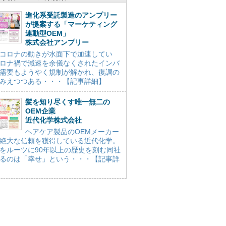
進化系受託製造のアンプリー
が提案する「マーケティング
連動型OEM」
株式会社アンプリー
コロナの動きが水面下で加速してい
ロナ禍で減速を余儀なくされたインバ
需要もようやく規制が解かれ、復調の
みえつつある・・・【記事詳細】
髪を知り尽くす唯一無二の
OEM企業
近代化学株式会社
ヘアケア製品のOEMメーカー
絶大な信頼を獲得している近代化学。
をルーツに90年以上の歴史を刻む同社
るのは「幸せ」という・・・【記事詳