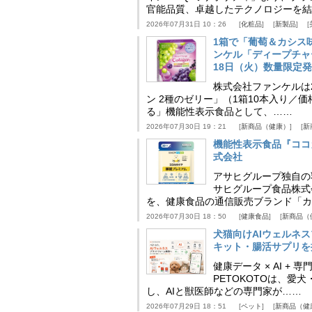
官能品質、卓越したテクノロジーを結
2026年07月31日 10：26
化粧品
新製品
1箱で「葡萄＆カシス
ンケル「ディープチャ
18日（火）数量限定
株式会社ファンケルは2
ン 2種のゼリー」（1箱10本入り／
る」機能性表示食品として、……
2026年07月30日 19：21
新商品（健康）
新
機能性表示食品『ココ
式会社
アサヒグループ独自の
サヒグループ食品株式
を、健康食品の通信販売ブランド「カ
2026年07月30日 18：50
健康食品
新商品（
犬猫向けAIウェルネ
キット・腸活サプリを提
健康データ × AI 
PETOKOTOは、
し、AIと獣医師などの専門家が……
2026年07月29日 18：51
ペット
新商品（健