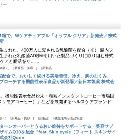
セー
1粒で。Wケアチュアブル「オラフル クリア」新発売／株式
所
生まれた、400万人に愛される乳酸菌を配合（※） 腸内フ
生まれた乳酸菌AD株®を用いた製品づくりに取り組む株式
ケアと腸活をサ……
健康）
新商品（美容）
新製品
実配合で、おいしく続ける美活習慣。冷え、脚のむくみ、
プローチする機能性表示食品が新登場／新日本製薬 株式会
は、機能性表示食品粉末・顆粒インスタントコーヒー市場国
offee（スリモアコーヒー）」などを展開するヘルスケアブランド
康）
新商品（美容）
新製品
機能性表示食品制度
ターンオーバーとうるおい維持をサポートする」美容サプ
Q10を配合『feat. Skin cycle（フィート スキンサイ
式会社Quon