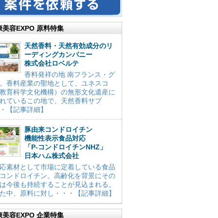
康美容EXPO 原料特集
天然香料・天然有効成分のリ
ーディングカンパニー
株式会社ロベルテ
香料発祥の地 南フランス・グ
。香料産業の聖地として、ユネスコ
教育科学文化機構）の無形文化遺産に
れているこの地で、天然香料サプ
・【記事詳細】
豚由来コンドロイチン
機能性表示食品対応
「P-コンドロイチンNHZ」
日本ハム株式会社
応素材として市場に定着している食品
コンドロイチン。高齢化を背景にその
は今後も持続することが見込まれる。
た中、原料に対し・・・【記事詳細】
康美容EXPO 企業特集