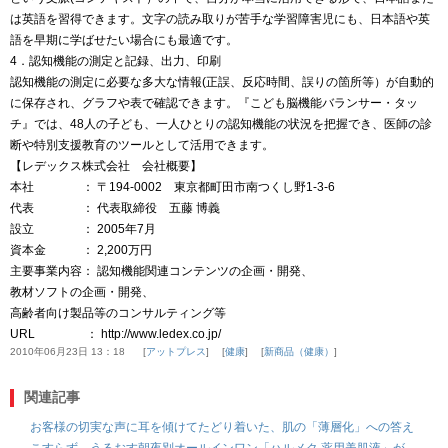
は英語を習得できます。文字の読み取りが苦手な学習障害児にも、日本語や英
語を早期に学ばせたい場合にも最適です。
4．認知機能の測定と記録、出力、印刷
認知機能の測定に必要な多大な情報(正誤、反応時間、誤りの箇所等）が自動的
に保存され、グラフや表で確認できます。『こども脳機能バランサー・タッ
チ』では、48人の子ども、一人ひとりの認知機能の状況を把握でき、医師の診
断や特別支援教育のツールとして活用できます。
【レデックス株式会社 会社概要】
本社 ： 〒194-0002 東京都町田市南つくし野1-3-6
代表 ： 代表取締役 五藤 博義
設立 ： 2005年7月
資本金 ： 2,200万円
主要事業内容： 認知機能関連コンテンツの企画・開発、
教材ソフトの企画・開発、
高齢者向け製品等のコンサルティング等
URL ： http://www.ledex.co.jp/
2010年06月23日 13：18
アットプレス
健康
新商品（健康）
関連記事
お客様の切実な声に耳を傾けてたどり着いた、肌の「薄層化」への答え