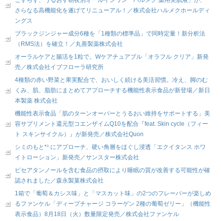
こすらず、うるおす朝夜別オールインワン「ハルメク 薬用美肌液」が、
さらなる高機能化を遂げてリニューアル！／株式会社ハルメクホールディ
ングス
ブラックジンジャー成分6種を「1種類の標準品」で同時定量！新分析法
（RMS法）を確立！／丸善製薬株式会社
オーラルケアと腸活を1粒で。Wケアチュアブル「オラフル クリア」新発
売／株式会社イブフローラ研究所
4種類の赤い野菜と果実配合で、おいしく続ける美活習慣。冷え、脚のむ
くみ、肌、脂肪にまとめてアプローチする機能性表示食品が新登場／新日
本製薬 株式会社
機能性表示食品「肌のターンオーバーとうるおい維持をサポートする」美
容サプリメント還元型コエンザイムQ10を配合『feat. Skin cycle（フィー
ト スキンサイクル）』が新発売／株式会社Quon
シミのもと*¹ にアプローチ、硬い角層をほぐし浸透「エクイタンス ホワ
イトローション」新発売／サンスター株式会社
ピセアタンノールを含む食品の摂取により睡眠の質が改善する可能性が確
認されました／森永製菓株式会社
1箱で「葡萄＆カシス味」と「マスカット味」の2つのフレーバーが楽しめ
るファンケル「ディープチャージ コラーゲン 2種の葡萄ゼリー」（機能性
表示食品）8月18日（火）数量限定発売／株式会社ファンケル