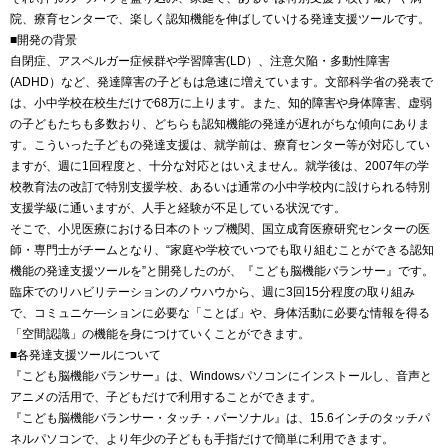
院、療育センターで、楽しく認知機能を伸ばしていける発達支援ツールです。
■開発の背景
自閉症、アスペルガー症候群や学習障害(LD）、注意欠陥・多動性障害
(ADHD）など、発達障害の子どもは急速に増えています。文部科学省の発表で
は、小中学校在校生だけで68万に上ります。また、知的障害や身体障害、虚弱
の子どもたちも多数おり、どちらも認知機能の発達が遅れがちな傾向にありま
す。こういった子どもの発達支援は、就学前は、療育センター等が対応してい
ますが、週に1回程度と、十分な対応とはいえません。就学後は、2007年の学
校教育法の改訂で特別支援学校、あるいは通常の小中学校内に設けられる特別
支援学級に通いますが、人手と経験が不足している状況です。
そこで、小児医療における日本のトップ機関、国立成育医療研究センターの医
師・専門士がチームとなり、“家庭や学校でいつでも取り組むことができる認知
機能の発達支援ツールを”と開発したのが、『こども脳機能バランサー』です。
臨床でのリハビリテーションのノウハウから、週に3回15分程度の取り組み
で、コミュニケ―ションに必要な「ことば」や、身体活動に必要な情報を得る
「空間認識」の機能を身につけていくことができます。
■各発達支援ツールについて
『こども脳機能バランサー』は、Windowsパソコンにインストールし、音声と
アニメの活用で、子どもだけで利用することができます。
『こども脳機能バランサー・タッチ・パーソナル』は、15.6インチのタッチパ
ネルパソコンで、より年少の子どもも手指だけで簡単に利用できます。