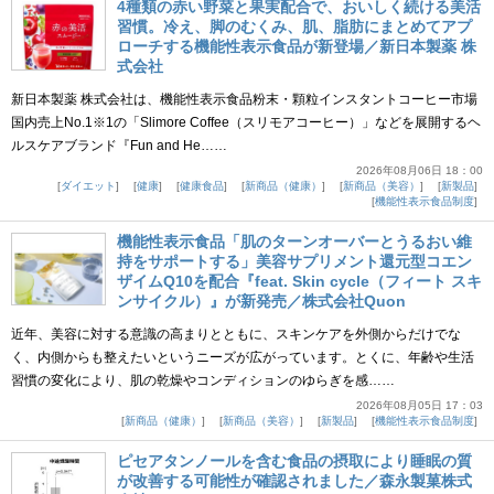
4種類の赤い野菜と果実配合で、おいしく続ける美活
習慣。冷え、脚のむくみ、肌、脂肪にまとめてアプ
ローチする機能性表示食品が新登場／新日本製薬 株
式会社
新日本製薬 株式会社は、機能性表示食品粉末・顆粒インスタントコーヒー市場
国内売上No.1※1の「Slimore Coffee（スリモアコーヒー）」などを展開するヘ
ルスケアブランド『Fun and He……
2026年08月06日 18：00
ダイエット
健康
健康食品
新商品（健康）
新商品（美容）
新製品
機能性表示食品制度
機能性表示食品「肌のターンオーバーとうるおい維
持をサポートする」美容サプリメント還元型コエン
ザイムQ10を配合『feat. Skin cycle（フィート スキ
ンサイクル）』が新発売／株式会社Quon
近年、美容に対する意識の高まりとともに、スキンケアを外側からだけでな
く、内側からも整えたいというニーズが広がっています。とくに、年齢や生活
習慣の変化により、肌の乾燥やコンディションのゆらぎを感……
2026年08月05日 17：03
新商品（健康）
新商品（美容）
新製品
機能性表示食品制度
ピセアタンノールを含む食品の摂取により睡眠の質
が改善する可能性が確認されました／森永製菓株式