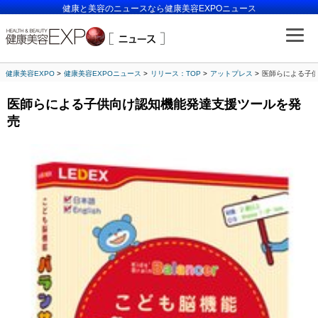
健康と美容のニュースなら健康美容EXPOニュース
健康美容EXPO
健康美容EXPOニュース
リリース：TOP
アットプレス
医師らによる子
医師らによる子供向け認知機能発達支援ツールを発
売