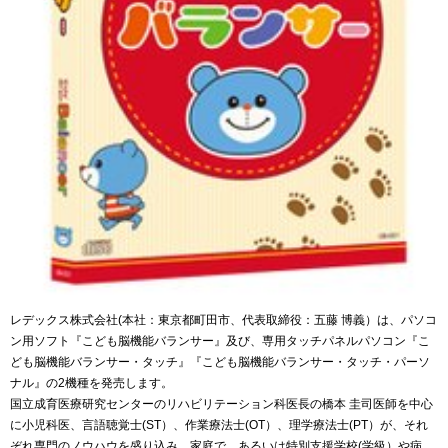
レデックス株式会社(本社：東京都町田市、代表取締役：五藤 博義）は、パソコ
ン用ソフト『こども脳機能バランサー』及び、専用タッチパネルパソコン『こ
ども脳機能バランサー・タッチ』『こども脳機能バランサー・タッチ・パーソ
ナル』の2機種を発売します。
国立成育医療研究センターのリハビリテーション科医長の橋本 圭司医師を中心
に小児科医、言語聴覚士(ST）、作業療法士(OT）、理学療法士(PT）が、それ
ぞれ専門のノウハウを盛り込み、家庭で、あるいは特別支援学校(学級）や病