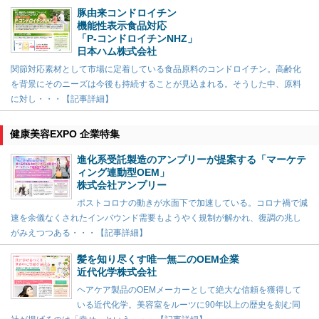
豚由来コンドロイチン
機能性表示食品対応
「P-コンドロイチンNHZ」
日本ハム株式会社
関節対応素材として市場に定着している食品原料のコンドロイチン。高齢化
を背景にそのニーズは今後も持続することが見込まれる。そうした中、原料
に対し・・・【記事詳細】
健康美容EXPO 企業特集
進化系受託製造のアンプリーが提案する「マーケテ
ィング連動型OEM」
株式会社アンプリー
ポストコロナの動きが水面下で加速している。コロナ禍で減
速を余儀なくされたインバウンド需要もようやく規制が解かれ、復調の兆し
がみえつつある・・・【記事詳細】
髪を知り尽くす唯一無二のOEM企業
近代化学株式会社
ヘアケア製品のOEMメーカーとして絶大な信頼を獲得して
いる近代化学。美容室をルーツに90年以上の歴史を刻む同