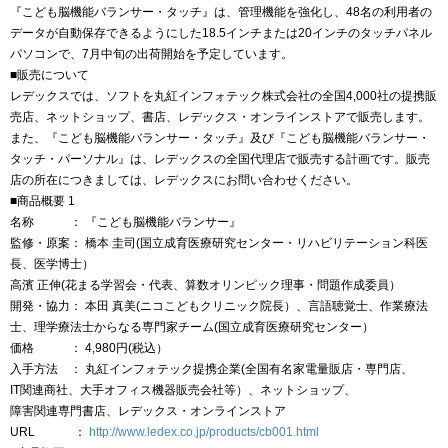
『こども脳機能バランサー・タッチ』は、管理機能を強化し、48名の利用者の
データが自動保存できるようにした18.5インチまたは20インチのタッチパネル
パソコンで、7月中旬の出荷開始を予定しています。
■販売について
レデックスでは、ソフトを丸紅インフォテック株式会社の全国4,000社の提携販
売店、ネットショップ、書店、レデックス・オンラインストアで販売します。
また、『こども脳機能バランサー・タッチ』及び『こども脳機能バランサー・
タッチ・パーソナル』は、レデックスの全国代理店で販売する計画です。販売
店の所在につきましては、レデックスにお問い合わせください。
■商品概要 1
名称 ： 『こども脳機能バランサー』
監修・原案： 橋本 圭司(国立成育医療研究センター・リハビリテーション科医
長、医学博士）
高濱 正伸(花まる学習会・代表、算数オリンピック理事・問題作成委員）
開発・協力： 本田 真美(ニコこどもクリニック院長）、言語聴覚士、作業療法
士、理学療法士からなる専門家チーム(国立成育医療研究センター）
価格 ： 4,980円(税込）
入手方法 ： 丸紅インフォテック提携企業(全国有名家電量販店・専門店、
IT関連商社、大手オフィス機器販売会社等）、ネットショップ、
障害関連専門書店、レデックス・オンラインストア
URL ：
http://www.ledex.co.jp/products/cb001.html