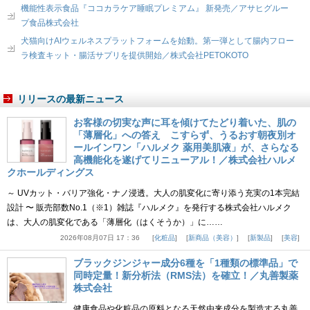
機能性表示食品『ココカラケア睡眠プレミアム』 新発売／アサヒグルー
プ食品株式会社
犬猫向けAIウェルネスプラットフォームを始動。第一弾として腸内フロー
ラ検査キット・腸活サプリを提供開始／株式会社PETOKOTO
リリースの最新ニュース
お客様の切実な声に耳を傾けてたどり着いた、肌の
「薄層化」への答え こすらず、うるおす朝夜別オ
ールインワン「ハルメク 薬用美肌液」が、さらなる
高機能化を遂げてリニューアル！／株式会社ハルメ
クホールディングス
～ UVカット・バリア強化・ナノ浸透。大人の肌変化に寄り添う充実の1本完結
設計 〜 販売部数No.1（※1）雑誌『ハルメク』を発行する株式会社ハルメク
は、大人の肌変化である「薄層化（はくそうか）」に……
2026年08月07日 17：36
化粧品
新商品（美容）
新製品
美容
ブラックジンジャー成分6種を「1種類の標準品」で
同時定量！新分析法（RMS法）を確立！／丸善製薬
株式会社
健康食品や化粧品の原料となる天然由来成分を製造する丸善