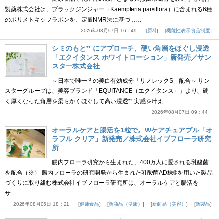
製薬株式会社は、ブラックジンジャー（Kaempferia parviflora）に含まれる6種
のポリメトキシフラボンを、定量NMR法に基づ……
2026年08月07日 16：49
原料
機能性表示食品制度
シミのもと*¹ にアプローチ、硬い角層をほぐし浸透
「エクイタンス ホワイトローション」新発売／サン
スター株式会社
～日本で唯一*² の美白有効成分「リノレックS」配合～ サン
スターグループは、美容ブランド「EQUITANCE（エクイタンス）」より、硬
く厚くなった角層を柔らかくほぐして高い浸透*³ 実感を叶え……
2026年08月07日 09：44
オーラルケアと腸活を1粒で。Wケアチュアブル「オ
ラフル クリア」新発売／株式会社イブフローラ研究
所
腸内フローラ研究から生まれた、400万人に愛される乳酸菌
を配合（※） 腸内フローラの研究開発から生まれた乳酸菌AD株®を用いた製品
づくりに取り組む株式会社イブフローラ研究所は、オーラルケアと腸活を
サ……
2026年08月06日 18：21
健康食品
新商品（健康）
新商品（美容）
新製品