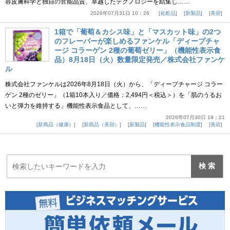
容皮膚科学と独自の官能品質、卓越したテクノロジーを結集し……
2026年07月31日 10：26
化粧品
新製品
美容
1箱で「葡萄＆カシス味」と「マスカット味」の2つ
のフレーバーが楽しめるファンケル「ディープチャ
ージ コラーゲン 2種の葡萄ゼリー」（機能性表示食
品）8月18日（火）数量限定発売／株式会社ファンケ
ル
株式会社ファンケルは2026年8月18日（火）から、「ディープチャージ コラー
ゲン 2種のゼリー」（1箱10本入り／価格：2,494円＜税込＞）を「肌のうるお
いと弾力を維持する」機能性表示食品として、……
2026年07月30日 19：21
新商品（健康）
新商品（美容）
新製品
機能性表示食品制度
美容