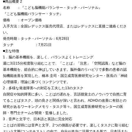
■商品概要 2
名称 ：『こども脳機能バランサー・タッチ・パーソナル』
『こども脳機能バランサー・タッチ』
価格 ：オープン価格
入手方法：全国レデックス販売代理店、またはレデックスに直接ご連絡くださ
い。
発売時期：タッチ・パーソナル：6月28日
タッチ ：7月21日
■主な特徴
1．脳の基本機能を、楽しく、バランスよくトレーニング
週に3日15分程度取り組むことで、「ことば」「注意」「空間認識」など脳の
基本機能を、総合的に伸ばしていきます。脳外傷のリハビリで多数の患者の認
知機能改善を実現した、橋本 圭司・国立成育医療研究センター・医長の「神経
心理循環」理論に基づくコンテンツです。
2．多様な発達障害への対応を工夫した13のタスク
自閉症や知的障害に多い、ことばの遅れを、言語聴覚士のノウハウで自然に育
てることばタスク。頭の良さと関係が深いと言われ、ADHDの改善に有効との
研究があるワーキングメモリ・タスク等々。国立成育医療研究センターの医
師・専門士チームが開発・監修しました。
3．音声と文字で、日本語と英語に完全対応
ことばの習得には音声と文字、2つの側面が必要です。楽しくタスクに取り組む
という文脈(コンテキスト）の中で、自分が本当に活用できる形で、日本語また