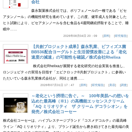
会社
森永製菓株式会社では、ポリフェノールの一種である「ピセ
アタンノール」の機能性研究を進めています。この度、健常成人を対象とした
ヒト試験により、ピセアタンノールを含む食品を4週間継続摂取することで、睡
眠中……
2026年08月04日 20：09
原料
研究報告
【共創プロジェクト成果】森永乳業、ビフィズス菌
BB536配合ヨーグルトと生活習慣改善による「老化
速度の減速」の可能性を確認／株式会社Rhelixa
株式会社Rhelixaが展開する老化研究の社会実装を推進し、
ロンジェビティの実現を目指す「エピクロック®共創プロジェクト」に参画い
ただいている森永乳業株式会社が、同社と連携……
2026年07月31日 17：47
原料
研究報告
美容
調査
～老化という摂理に告ぐ。～ 100年美肌への想いを
込めた最高峰（※1）の高機能エッセンスクリーム
「AQ ミリオリティ ザ クリーム デコラシオン」を
発売／株式会社コーセー
株式会社コーセーは、ハイプレステージブランド『コスメデコルテ』の最高峰
ライン「AQ ミリオリティ」より、ブランド誕生から磨き続けてきた最先端の美